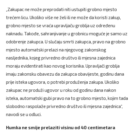
„Zakupac ne može preprodati niti ustupiti grobno mjesto
trećem licu. Ukoliko više ne želi ili ne može da koristi zakup,
grobno mjesto se vraća upravljaču groblja uz određenu
naknadu. Takođe, sahranjivanje u grobnicu moguće je samo uz
odobrenje zakupca. U slučaju smrti zakupca, pravo na grobno
mjesto automatski prelazi na njegovog zakonskog
nasljednika, kojeg privredno društvo ili mjesna zajednica
moraju evidentirati kao novog korisnika. Upravljači groblja
imaju zakonsku obavezu da zakupca obavijeste, godinu dana
prije isteka ugovora, o potrebi produženja zakupa. Ukoliko
zakupac ne produži ugovor u roku od godinu dana nakon
isteka, automatski gubi pravo na to grobno mjesto, kojim tada
slobodno raspolaže privredno društvo ili mjesna zajednica“,
navodi se u odluci.
Humka ne smije prelaziti visinu od 40 centimetara