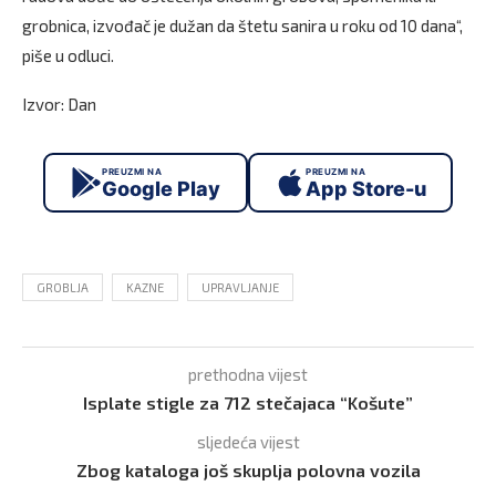
grobnica, izvođač je dužan da štetu sanira u roku od 10 dana“,
piše u odluci.
Izvor: Dan
PREUZMI NA
PREUZMI NA
Google Play
App Store-u
GROBLJA
KAZNE
UPRAVLJANJE
prethodna vijest
Isplate stigle za 712 stečajaca “Košute”
sljedeća vijest
Zbog kataloga još skuplja polovna vozila