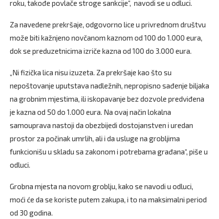
roku, takođe povlače stroge sankcije“, navodi se u odluci.
Za navedene prekršaje, odgovorno lice u privrednom društvu
može biti kažnjeno novčanom kaznom od 100 do 1.000 eura,
dok se preduzetnicima izriče kazna od 100 do 3.000 eura.
„Ni fizička lica nisu izuzeta. Za prekršaje kao što su
nepoštovanje uputstava nadležnih, nepropisno sađenje biljaka
na grobnim mjestima, ili iskopavanje bez dozvole predviđena
je kazna od 50 do 1.000 eura. Na ovaj način lokalna
samouprava nastoji da obezbijedi dostojanstven i uredan
prostor za počinak umrlih, ali i da usluge na grobljima
funkcionišu u skladu sa zakonom i potrebama građana“, piše u
odluci.
Grobna mjesta na novom groblju, kako se navodi u odluci,
moći će da se koriste putem zakupa, i to na maksimalni period
od 30 godina.