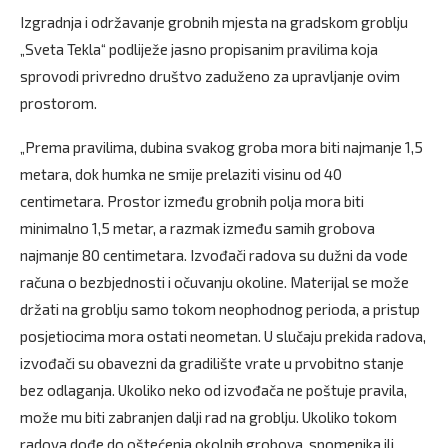
Izgradnja i održavanje grobnih mjesta na gradskom groblju
„Sveta Tekla“ podliježe jasno propisanim pravilima koja
sprovodi privredno društvo zaduženo za upravljanje ovim
prostorom.
„Prema pravilima, dubina svakog groba mora biti najmanje 1,5
metara, dok humka ne smije prelaziti visinu od 40
centimetara. Prostor između grobnih polja mora biti
minimalno 1,5 metar, a razmak između samih grobova
najmanje 80 centimetara. Izvođači radova su dužni da vode
računa o bezbjednosti i očuvanju okoline. Materijal se može
držati na groblju samo tokom neophodnog perioda, a pristup
posjetiocima mora ostati neometan. U slučaju prekida radova,
izvođači su obavezni da gradilište vrate u prvobitno stanje
bez odlaganja. Ukoliko neko od izvođača ne poštuje pravila,
može mu biti zabranjen dalji rad na groblju. Ukoliko tokom
radova dođe do oštećenja okolnih grobova, spomenika ili