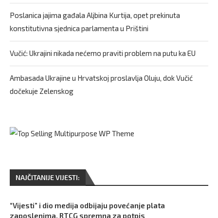
Poslanica jajima gađala Aljbina Kurtija, opet prekinuta
konstitutivna sjednica parlamenta u Prištini
Vučić: Ukrajini nikada nećemo praviti problem na putu ka EU
Ambasada Ukrajine u Hrvatskoj proslavlja Oluju, dok Vučić
dočekuje Zelenskog
NAJČITANIJE VIJESTI:
“Vijesti” i dio medija odbijaju povećanje plata
zaposlenima, RTCG spremna za potpis