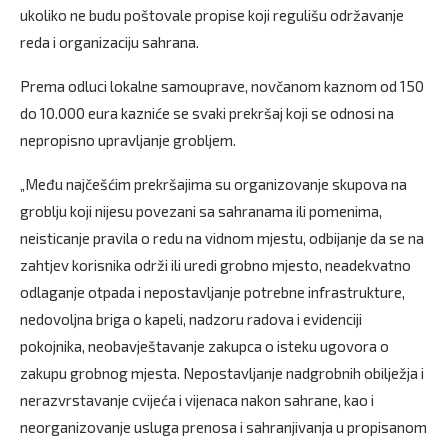
ukoliko ne budu poštovale propise koji regulišu održavanje
reda i organizaciju sahrana.
Prema odluci lokalne samouprave, novčanom kaznom od 150
do 10.000 eura kazniće se svaki prekršaj koji se odnosi na
nepropisno upravljanje grobljem.
„Među najčešćim prekršajima su organizovanje skupova na
groblju koji nijesu povezani sa sahranama ili pomenima,
neisticanje pravila o redu na vidnom mjestu, odbijanje da se na
zahtjev korisnika održi ili uredi grobno mjesto, neadekvatno
odlaganje otpada i nepostavljanje potrebne infrastrukture,
nedovoljna briga o kapeli, nadzoru radova i evidenciji
pokojnika, neobavještavanje zakupca o isteku ugovora o
zakupu grobnog mjesta. Nepostavljanje nadgrobnih obilježja i
nerazvrstavanje cvijeća i vijenaca nakon sahrane, kao i
neorganizovanje usluga prenosa i sahranjivanja u propisanom