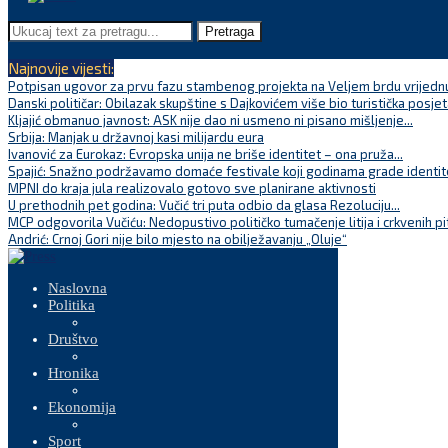
Pretraga
Najnovije vijesti:
Potpisan ugovor za prvu fazu stambenog projekta na Veljem brdu vrijednu
Danski političar: Obilazak skupštine s Dajkovićem više bio turistička posjet
Kljajić obmanuo javnost: ASK nije dao ni usmeno ni pisano mišljenje...
Srbija: Manjak u državnoj kasi milijardu eura
Ivanović za Eurokaz: Evropska unija ne briše identitet – ona pruža...
Spajić: Snažno podržavamo domaće festivale koji godinama grade identite
MPNI do kraja jula realizovalo gotovo sve planirane aktivnosti
U prethodnih pet godina: Vučić tri puta odbio da glasa Rezoluciju...
MCP odgovorila Vučiću: Nedopustivo političko tumačenje litija i crkvenih pi
Andrić: Crnoj Gori nije bilo mjesto na obilježavanju „Oluje“
Naslovna
Politika
Društvo
Hronika
Ekonomija
Sport