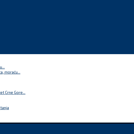
...
a, moraću...
t Crne Gore...
itanja