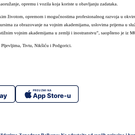
naoružanje, opremu i vozila koja koriste u obavljanju zadataka.
ničkim životom, opremom i mogućnostima profesionalnog razvoja u okvir
nkursima za obrazovanje na vojnim akademijama, uslovima prijema u slu
stižnim vojnim akademijama u zemlji i inostranstvu”, saopšteno je iz M
ljevljima, Tivtu, Nikšiću i Podgorici.
PREUZMI NA
lay
App Store-u