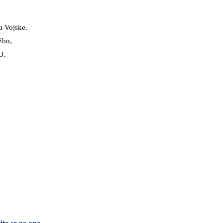
u Vojske.
žbu,
O.