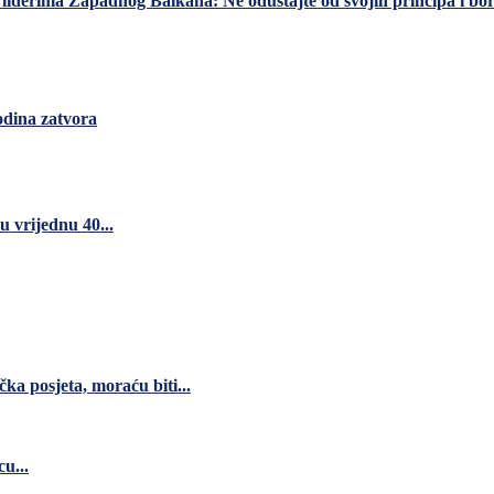
derima Zapadnog Balkana: Ne odustajte od svojih principa i bori
odina zatvora
 vrijednu 40...
čka posjeta, moraću biti...
u...