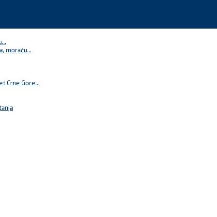
...
a, moraću...
t Crne Gore...
tanja