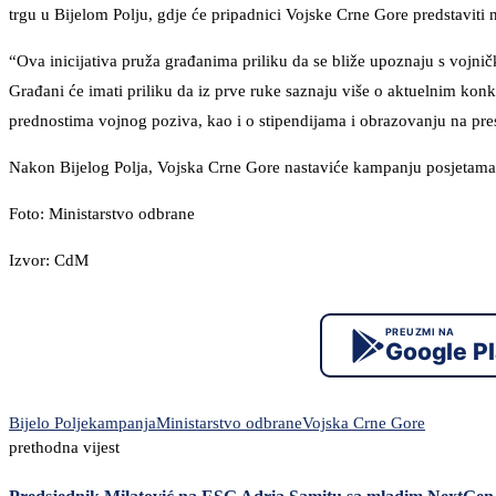
trgu u Bijelom Polju, gdje će pripadnici Vojske Crne Gore predstaviti 
“Ova inicijativa pruža građanima priliku da se bliže upoznaju s voj
Građani će imati priliku da iz prve ruke saznaju više o aktuelnim ko
prednostima vojnog poziva, kao i o stipendijama i obrazovanju na pre
Nakon Bijelog Polja, Vojska Crne Gore nastaviće kampanju posjetama P
Foto: Ministarstvo odbrane
Izvor: CdM
PREUZMI NA
Google P
Bijelo Polje
kampanja
Ministarstvo odbrane
Vojska Crne Gore
prethodna vijest