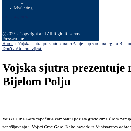
Marketing
6 Augusta, 2026
@2025 - Copyright and All Right Reserved
Press.co.me
Home
»
Vojska sjutra prezentuje naoružanje i opremu na trgu u Bijel
Društvo
Udarne vijesti
Vojska sjutra prezentuje
Bijelom Polju
Vojska Crne Gore započinje kampanju posjeta gradovima širom zemlje
zapošljavanja u Vojsci Crne Gore. Kako navode iz Ministarstva odbran