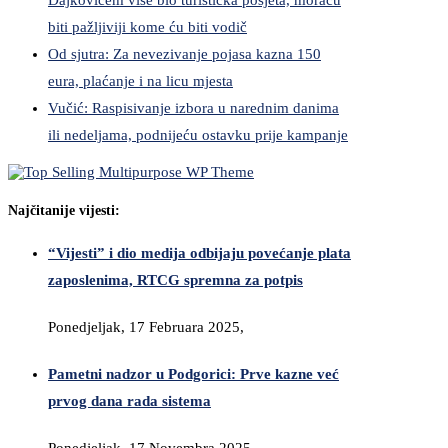
Dajkovićem više bio turistička posjeta, moraću
biti pažljiviji kome ću biti vodič
Od sjutra: Za nevezivanje pojasa kazna 150
eura, plaćanje i na licu mjesta
Vučić: Raspisivanje izbora u narednim danima
ili nedeljama, podnijeću ostavku prije kampanje
Najčitanije vijesti:
“Vijesti” i dio medija odbijaju povećanje plata
zaposlenima, RTCG spremna za potpis
Ponedjeljak, 17 Februara 2025,
Pametni nadzor u Podgorici: Prve kazne već
prvog dana rada sistema
Ponedjeljak, 17 Novembra 2025,