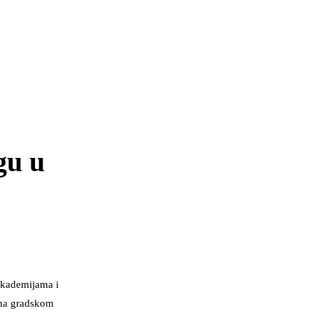
gu u
akademijama i
, na gradskom