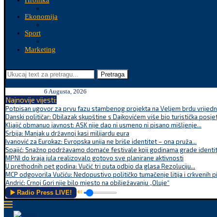
Hronika
Ekonomija
Sport
Marketing
Pretraga
6 Augusta, 2026
Najnovije vijesti:
Potpisan ugovor za prvu fazu stambenog projekta na Veljem brdu vrijednu
Danski političar: Obilazak skupštine s Dajkovićem više bio turistička posjet
Kljajić obmanuo javnost: ASK nije dao ni usmeno ni pisano mišljenje...
Srbija: Manjak u državnoj kasi milijardu eura
Ivanović za Eurokaz: Evropska unija ne briše identitet – ona pruža...
Spajić: Snažno podržavamo domaće festivale koji godinama grade identite
MPNI do kraja jula realizovalo gotovo sve planirane aktivnosti
U prethodnih pet godina: Vučić tri puta odbio da glasa Rezoluciju...
MCP odgovorila Vučiću: Nedopustivo političko tumačenje litija i crkvenih p
Andrić: Crnoj Gori nije bilo mjesto na obilježavanju „Oluje“
▶️ Radio Press LIVE!
🔊