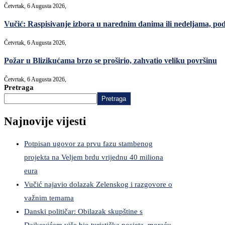
Četvrtak, 6 Augusta 2026,
Vučić: Raspisivanje izbora u narednim danima ili nedeljama, po
Četvrtak, 6 Augusta 2026,
Požar u Blizikućama brzo se proširio, zahvatio veliku površinu
Četvrtak, 6 Augusta 2026,
Pretraga
Pretraga
Najnovije vijesti
Potpisan ugovor za prvu fazu stambenog
projekta na Veljem brdu vrijednu 40 miliona
eura
Vučić najavio dolazak Zelenskog i razgovore o
važnim temama
Danski političar: Obilazak skupštine s