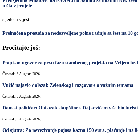
Predsjednik Milatović na ESG Adria Samitu sa mladim NextGen li
u šta vjerujete
sljedeća vijest
Preinačena presuda za nedozvoljene polne radnje sa šest na 10 g
Pročitajte još:
Potpisan ugovor za prvu fazu stambenog projekta na Veljem brdu
Četvrtak, 6 Augusta 2026,
Vučić najavio dolazak Zelenskog i razgovore o važnim temama
Četvrtak, 6 Augusta 2026,
Danski političar: Obilazak skupštine s Dajkovićem više bio turisti
Četvrtak, 6 Augusta 2026,
Od sjutra: Za nevezivanje pojasa kazna 150 eura, plaćanje i na lic