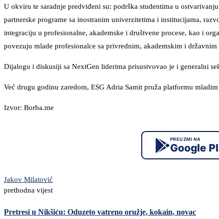
U okviru te saradnje predviđeni su: podrška studentima u ostvarivanj
partnerske programe sa inostranim univerzitetima i institucijama, razv
integraciju u profesionalne, akademske i društvene procese, kao i org
povezuju mlade profesionalce sa privrednim, akademskim i državnim
Dijalogu i diskusiji sa NextGen liderima prisustvovao je i generalni 
Već drugu godinu zaredom, ESG Adria Samit pruža platformu mladim li
Izvor: Borba.me
PREUZMI NA
Google P
Jakov Milatović
prethodna vijest
Pretresi u Nikšiću: Oduzeto vatreno oružje, kokain, novac