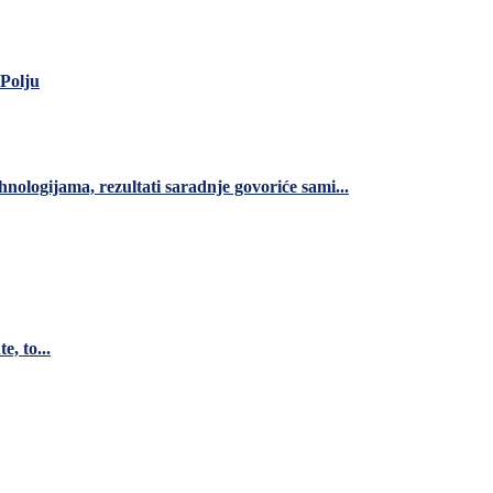
 Polju
nologijama, rezultati saradnje govoriće sami...
e, to...