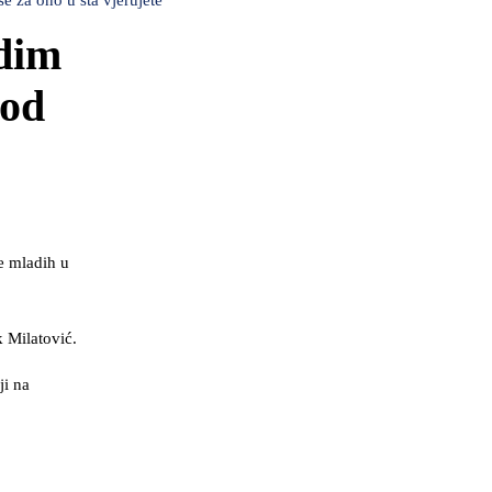
e za ono u šta vjerujete
adim
 od
e mladih u
k Milatović.
ji na