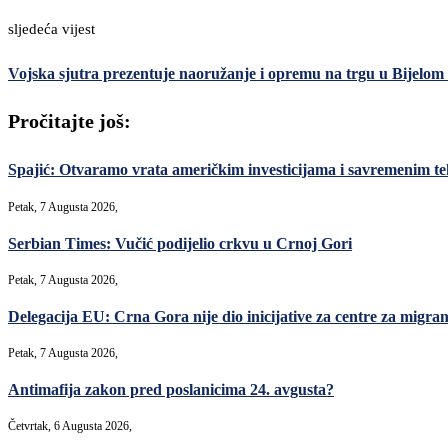
sljedeća vijest
Vojska sjutra prezentuje naoružanje i opremu na trgu u Bijelom
Pročitajte još:
Spajić: Otvaramo vrata američkim investicijama i savremenim teh
Petak, 7 Augusta 2026,
Serbian Times: Vučić podijelio crkvu u Crnoj Gori
Petak, 7 Augusta 2026,
Delegacija EU: Crna Gora nije dio inicijative za centre za migrant
Petak, 7 Augusta 2026,
Antimafija zakon pred poslanicima 24. avgusta?
Četvrtak, 6 Augusta 2026,