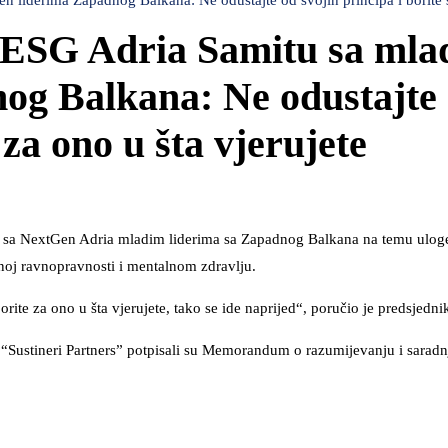
liderima Zapadnog Balkana: Ne odustajte od svojih principa i borite s
a ESG Adria Samitu sa ml
og Balkana: Ne odustajte
 za ono u šta vjerujete
e sa NextGen Adria mladim liderima sa Zapadnog Balkana na temu ulog
noj ravnopravnosti i mentalnom zdravlju.
orite za ono u šta vjerujete, tako se ide naprijed“, poručio je predsjedni
 “Sustineri Partners” potpisali su Memorandum o razumijevanju i saradn