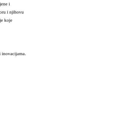
jene i
oru i njihovu
je koje
i inovacijama.