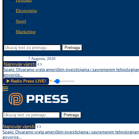
Hronika
Ekonomija
Sport
Marketing
Pretraga
7 Augusta, 2026
Najnovije vijesti:
Spajić: Otvaramo vrata američkim investicijama i savremenim tehnologijam
govoriće...
▶️ Radio Press LIVE!
🔊
Pretraga
Najnovije vijesti:
Spajić: Otvaramo vrata američkim investicijama i savremenim tehnologijam
govoriće...