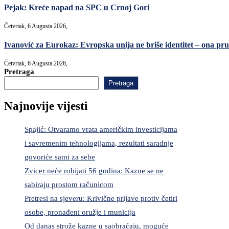
Pejak: Kreće napad na SPC u Crnoj Gori
Četvrtak, 6 Augusta 2026,
Ivanović za Eurokaz: Evropska unija ne briše identitet – ona pruž
Četvrtak, 6 Augusta 2026,
Pretraga
Pretraga
Najnovije vijesti
Spajić: Otvaramo vrata američkim investicijama
i savremenim tehnologijama, rezultati saradnje
govoriće sami za sebe
Zvicer neće robijati 56 godina: Kazne se ne
sabiraju prostom računicom
Pretresi na sjeveru: Krivične prijave protiv četiri
osobe, pronađeni oružje i municija
Od danas strože kazne u saobraćaju, moguće