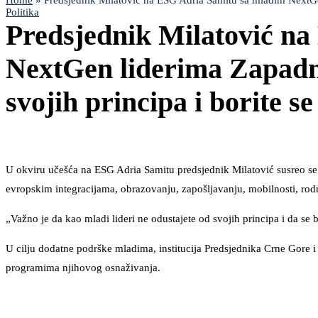
Home
»
Predsjednik Milatović na ESG Adria Samitu sa mladim NextGen 
Politika
Predsjednik Milatović n
NextGen liderima Zapadn
svojih principa i borite se
U okviru učešća na ESG Adria Samitu predsjednik Milatović susreo s
evropskim integracijama, obrazovanju, zapošljavanju, mobilnosti, rod
„Važno je da kao mladi lideri ne odustajete od svojih principa i da se b
U cilju dodatne podrške mladima, institucija Predsjednika Crne Gore i
programima njihovog osnaživanja.