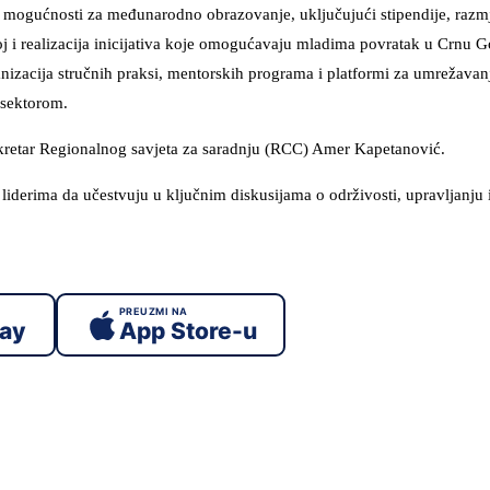
u mogućnosti za međunarodno obrazovanje, uključujući stipendije, razm
oj i realizacija inicijativa koje omogućavaju mladima povratak u Crnu G
anizacija stručnih praksi, mentorskih programa i platformi za umrežavan
 sektorom.
sekretar Regionalnog savjeta za saradnju (RCC) Amer Kapetanović.
derima da učestvuju u ključnim diskusijama o održivosti, upravljanju 
PREUZMI NA
lay
App Store-u