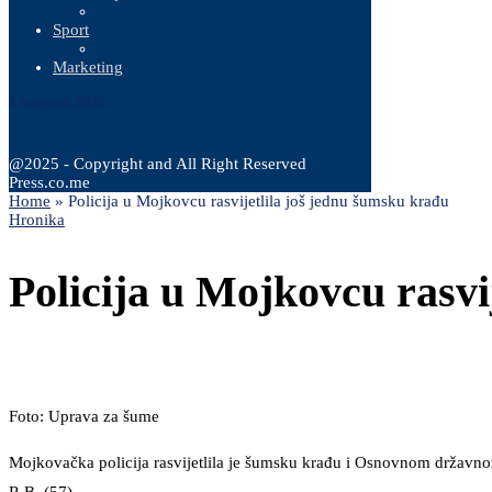
Sport
Marketing
8 Augusta, 2026
@2025 - Copyright and All Right Reserved
Press.co.me
Home
»
Policija u Mojkovcu rasvijetlila još jednu šumsku krađu
Hronika
Policija u Mojkovcu rasvi
Foto: Uprava za šume
Mojkovačka policija rasvijetlila je šumsku krađu i Osnovnom državno