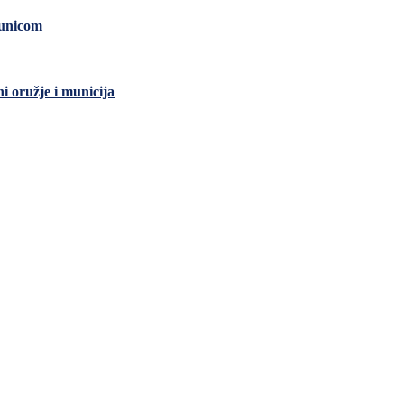
čunicom
ni oružje i municija