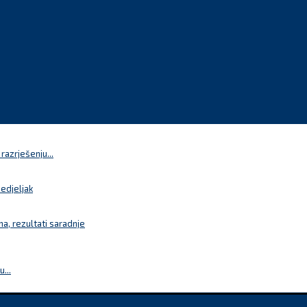
azrješenju...
nedjeljak
a, rezultati saradnje
...