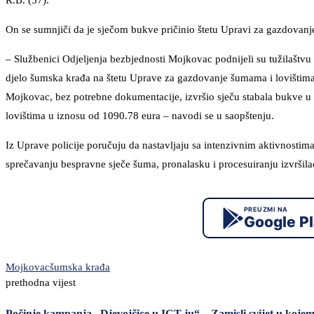
R.B. (57).
On se sumnjiči da je sječom bukve pričinio štetu Upravi za gazdovanj
– Službenici Odjeljenja bezbjednosti Mojkovac podnijeli su tužilaštvu
djelo šumska krađa na štetu Uprave za gazdovanje šumama i lovištima, 
Mojkovac, bez potrebne dokumentacije, izvršio sječu stabala bukve u 
lovištima u iznosu od 1090.78 eura – navodi se u saopštenju.
Iz Uprave policije poručuju da nastavljaju sa intenzivnim aktivnostima
sprečavanju bespravne sječe šuma, pronalasku i procesuiranju izvršilac
PREUZMI NA
Google P
Mojkovac
šumska krađa
prethodna vijest
Počinje kampanja „Djevojčice u ICT-ju“ – Zamisli svijet u koje