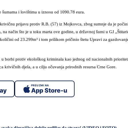
e šumama i lovištima u iznosu od 1090.78 eura.
 krivičnu prijavu protiv R.B. (57) iz Mojkovca, zbog sumnje da je počin
na način što je u toku marta ove godine, u državnoj šumi u GJ „Štitari
količini od 23.299m³ i tom prilikom pričinio štetu Upravi za gazdovan
 u borbi protiv ekološkog kriminala kao jednog od nacionalnih prioritet
a krivičnih djela, a u cilju očuvanja prirodnih resursa Crne Gore.
PREUZMI NA
lay
App Store-u
m svaka djevojčica dobije priliku da stvara! (VIDEO i FOTO)