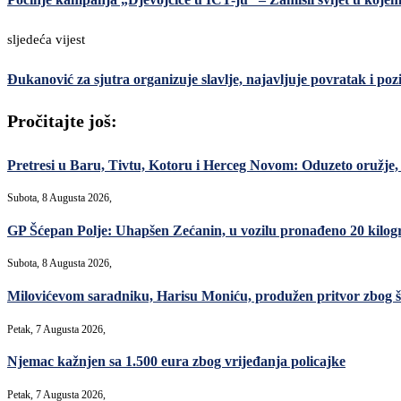
sljedeća vijest
Đukanović za sjutra organizuje slavlje, najavljuje povratak i poziv
Pročitajte još:
Pretresi u Baru, Tivtu, Kotoru i Herceg Novom: Oduzeto oružje, m
Subota, 8 Augusta 2026,
GP Šćepan Polje: Uhapšen Zećanin, u vozilu pronađeno 20 kilo
Subota, 8 Augusta 2026,
Milovićevom saradniku, Harisu Moniću, produžen pritvor zbog šver
Petak, 7 Augusta 2026,
Njemac kažnjen sa 1.500 eura zbog vrijeđanja policajke
Petak, 7 Augusta 2026,