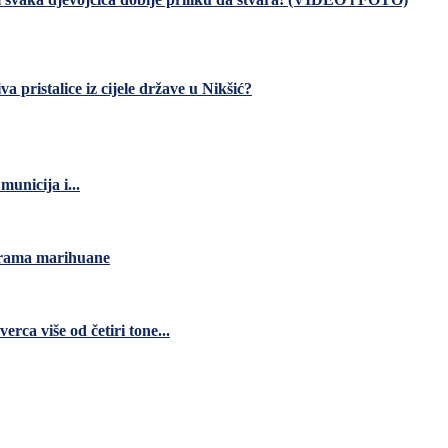
a pristalice iz cijele države u Nikšić?
unicija i...
grama marihuane
ca više od četiri tone...