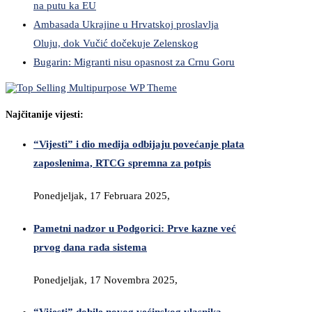
na putu ka EU
Ambasada Ukrajine u Hrvatskoj proslavlja
Oluju, dok Vučić dočekuje Zelenskog
Bugarin: Migranti nisu opasnost za Crnu Goru
Najčitanije vijesti:
“Vijesti” i dio medija odbijaju povećanje plata
zaposlenima, RTCG spremna za potpis
Ponedjeljak, 17 Februara 2025,
Pametni nadzor u Podgorici: Prve kazne već
prvog dana rada sistema
Ponedjeljak, 17 Novembra 2025,