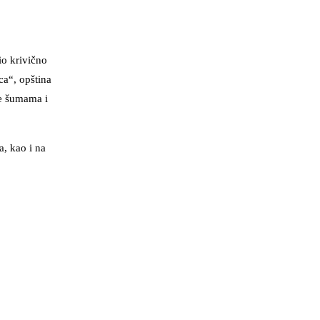
io krivično
ca“, opština
je šumama i
a, kao i na