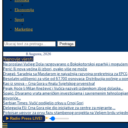
Hronika
Ekonomija
Sport
Marketing
Pretraga
8 Augusta, 2026
Najnovije vijesti:
Na proslavi Vučjeg Dola razgovarano o Bokokotorskoj eparhiji i mogućem r
Perić: Ili nova većina ili izbori, ovako više ne može
Dragaš: Saradnja sa Masdarom je najvažnija razvojna prekretnica za EPCG
Besplatni udžbenici za više od 67.700 osnovaca: Distribucija počinje u po
Kao iz snova – Crna Gora u finalu Svjetskog prvenstva!
Pejak: Hoće li Milan Knežević i Vučića nazvati izdajnikom zbog dolaska...
Spajić: Otvaramo vrata američkim investicijama i savremenim tehnologijam
govoriće...
Serbian Times: Vučić podijelio crkvu u Crnoj Gori
Delegacija EU: Crna Gora nije dio inicijative za centre za migrante,...
Potpisan ugovor za prvu fazu stambenog projekta na Veljem brdu vrijednu
▶️ Radio Press LIVE!
🔊