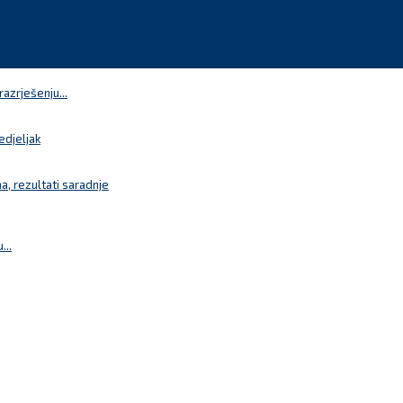
azrješenju...
edjeljak
a, rezultati saradnje
...