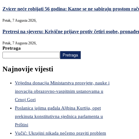
Zvicer neće robijati 56 godina: Kazne se ne sabiraju prostom ra
Petak, 7 Augusta 2026,
Pretresi na sjeveru: Krivične prijave protiv četiri osobe, pronađe
Petak, 7 Augusta 2026,
Pretraga
Pretraga
Najnovije vijesti
Vrijedna donacija Ministarstva prosvjete, nauke i
inovacija obrazovno-vaspitnim ustanovama u
Crnoj Gori
Poslanica jajima gađala Aljbina Kurtija, opet
prekinuta konstitutivna sjednica parlamenta u
Prištini
Vučić: Ukrajini nikada nećemo praviti problem