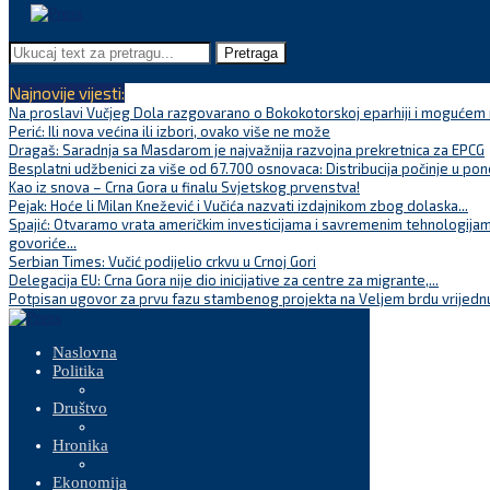
Pretraga
Najnovije vijesti:
Na proslavi Vučjeg Dola razgovarano o Bokokotorskoj eparhiji i mogućem r
Perić: Ili nova većina ili izbori, ovako više ne može
Dragaš: Saradnja sa Masdarom je najvažnija razvojna prekretnica za EPCG
Besplatni udžbenici za više od 67.700 osnovaca: Distribucija počinje u pon
Kao iz snova – Crna Gora u finalu Svjetskog prvenstva!
Pejak: Hoće li Milan Knežević i Vučića nazvati izdajnikom zbog dolaska...
Spajić: Otvaramo vrata američkim investicijama i savremenim tehnologijam
govoriće...
Serbian Times: Vučić podijelio crkvu u Crnoj Gori
Delegacija EU: Crna Gora nije dio inicijative za centre za migrante,...
Potpisan ugovor za prvu fazu stambenog projekta na Veljem brdu vrijednu
Naslovna
Politika
Društvo
Hronika
Ekonomija