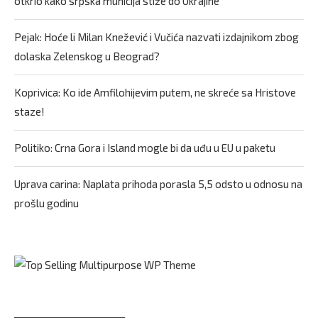
otkrio kako srpska municija stiže do Ukrajine
Pejak: Hoće li Milan Knežević i Vučića nazvati izdajnikom zbog
dolaska Zelenskog u Beograd?
Koprivica: Ko ide Amfilohijevim putem, ne skreće sa Hristove
staze!
Politiko: Crna Gora i Island mogle bi da uđu u EU u paketu
Uprava carina: Naplata prihoda porasla 5,5 odsto u odnosu na
prošlu godinu