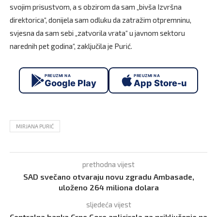
svojim prisustvom, a s obzirom da sam „bivša Izvršna
direktorica“, donijela sam odluku da zatražim otpremninu,
svjesna da sam sebi „zatvorila vrata“ u javnom sektoru
narednih pet godina“, zaključila je Purić.
PREUZMI NA
PREUZMI NA
Google Play
App Store-u
MIRJANA PURIĆ
prethodna vijest
SAD svečano otvaraju novu zgradu Ambasade,
uloženo 264 miliona dolara
sljedeća vijest
Centralna banka Crne Gore aplicirala za priključenje na