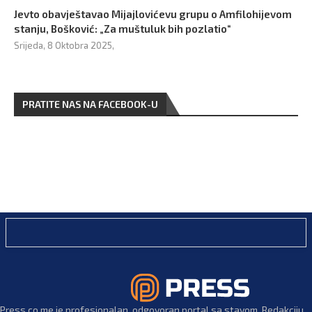
Jevto obavještavao Mijajlovićevu grupu o Amfilohijevom
stanju, Bošković: „Za muštuluk bih pozlatio“
Srijeda, 8 Oktobra 2025,
PRATITE NAS NA FACEBOOK-U
Press.co.me je profesionalan, odgovoran portal sa stavom. Redakciju