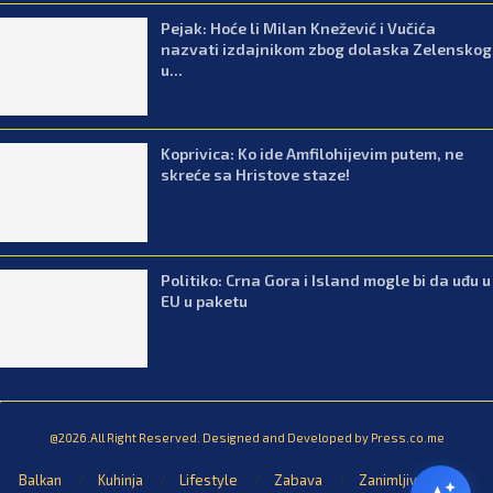
Pejak: Hoće li Milan Knežević i Vučića
nazvati izdajnikom zbog dolaska Zelenskog
u...
Koprivica: Ko ide Amfilohijevim putem, ne
skreće sa Hristove staze!
Politiko: Crna Gora i Island mogle bi da uđu u
EU u paketu
@2026.All Right Reserved. Designed and Developed by Press.co.me
Balkan
Kuhinja
Lifestyle
Zabava
Zanimljivosti