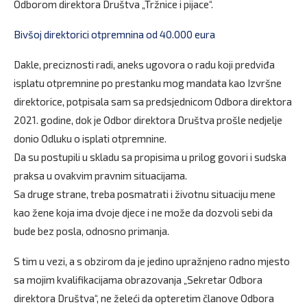
Odborom direktora Društva „Tržnice i pijace“.
Bivšoj direktorici otpremnina od 40.000 eura
Dakle, preciznosti radi, aneks ugovora o radu koji predviđa
isplatu otpremnine po prestanku mog mandata kao Izvršne
direktorice, potpisala sam sa predsjednicom Odbora direktora
2021. godine, dok je Odbor direktora Društva prošle nedjelje
donio Odluku o isplati otpremnine.
Da su postupili u skladu sa propisima u prilog govori i sudska
praksa u ovakvim pravnim situacijama.
Sa druge strane, treba posmatrati i životnu situaciju mene
kao žene koja ima dvoje djece i ne može da dozvoli sebi da
bude bez posla, odnosno primanja.
S tim u vezi, a s obzirom da je jedino upražnjeno radno mjesto
sa mojim kvalifikacijama obrazovanja „Sekretar Odbora
direktora Društva“, ne želeći da opteretim članove Odbora