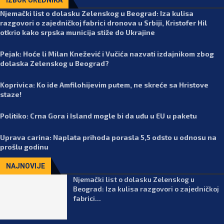
IZBOR UREDNIKA
Njemački list o dolasku Zelenskog u Beograd: Iza kulisa
razgovori o zajedničkoj fabrici dronova u Srbiji, Kristofer Hil
otkrio kako srpska municija stiže do Ukrajine
Pejak: Hoće li Milan Knežević i Vučića nazvati izdajnikom zbog
dolaska Zelenskog u Beograd?
Koprivica: Ko ide Amfilohijevim putem, ne skreće sa Hristove
staze!
Politiko: Crna Gora i Island mogle bi da uđu u EU u paketu
Uprava carina: Naplata prihoda porasla 5,5 odsto u odnosu na
prošlu godinu
NAJNOVIJE
Njemački list o dolasku Zelenskog u
Beograd: Iza kulisa razgovori o zajedničkoj
fabrici...