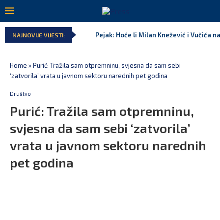
Pejak: Hoće li Milan Knežević i Vučića n
NAJNOVIJE VIJESTI:
Home
»
Purić: Tražila sam otpremninu, svjesna da sam sebi
‘zatvorila’ vrata u javnom sektoru narednih pet godina
Društvo
Purić: Tražila sam otpremninu,
svjesna da sam sebi ‘zatvorila’
vrata u javnom sektoru narednih
pet godina