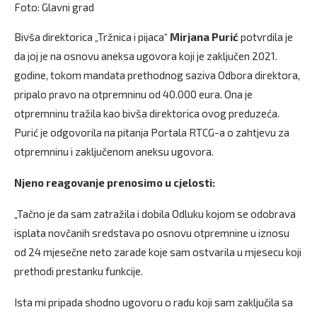
Foto: Glavni grad
Bivša direktorica „Tržnica i pijaca“
Mirjana Purić
potvrdila je
da joj je na osnovu aneksa ugovora koji je zaključen 2021.
godine, tokom mandata prethodnog saziva Odbora direktora,
pripalo pravo na otpremninu od 40.000 eura. Ona je
otpremninu tražila kao bivša direktorica ovog preduzeća.
Purić je odgovorila na pitanja Portala RTCG-a o zahtjevu za
otpremninu i zaključenom aneksu ugovora.
Njeno reagovanje prenosimo u cjelosti:
„Tačno je da sam zatražila i dobila Odluku kojom se odobrava
isplata novčanih sredstava po osnovu otpremnine u iznosu
od 24 mjesečne neto zarade koje sam ostvarila u mjesecu koji
prethodi prestanku funkcije.
Ista mi pripada shodno ugovoru o radu koji sam zaključila sa