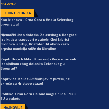
NASLOVNA
IZBOR UREDNIKA
Kao iz snova – Crna Gora u finalu Svjetskog
prvenstva!
Njemački list o dolasku Zelenskog u Beograd:
Iza kulisa razgovori o zajedničkoj fabrici
dronova u Srbiji, Kristofer Hil otkrio kako
srpska municija stiže do Ukrajine
Pejak: Hoće li Milan Knežević i Vučića nazvati
izdajnikom zbog dolaska Zelenskog u
Beograd?
Koprivica: Ko ide Amfilohijevim putem, ne
skreće sa Hristove staze!
Politiko: Crna Gora i Island mogle bi da uđu u
EU u paketu
NAJNOVIJE