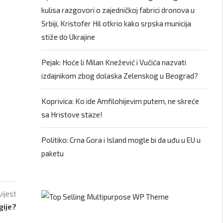
kulisa razgovori o zajedničkoj fabrici dronova u
Srbiji, Kristofer Hil otkrio kako srpska municija
stiže do Ukrajine
Pejak: Hoće li Milan Knežević i Vučića nazvati
izdajnikom zbog dolaska Zelenskog u Beograd?
Koprivica: Ko ide Amfilohijevim putem, ne skreće
sa Hristove staze!
Politiko: Crna Gora i Island mogle bi da uđu u EU u
paketu
vijest
gije?