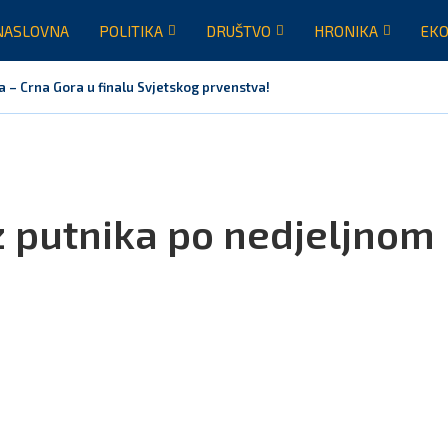
NASLOVNA
POLITIKA
DRUŠTVO
HRONIKA
EKO
a – Crna Gora u finalu Svjetskog prvenstva!
 putnika po nedjeljnom