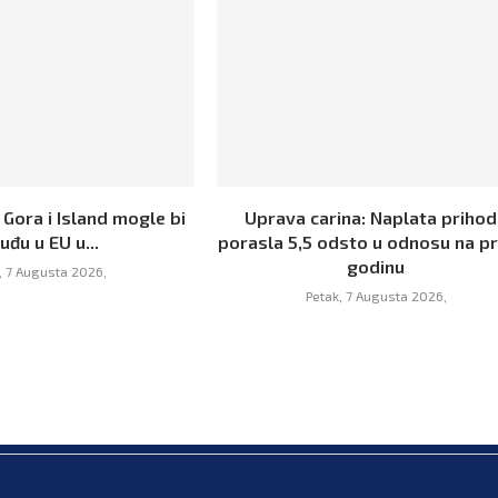
 Gora i Island mogle bi
Uprava carina: Naplata priho
uđu u EU u...
porasla 5,5 odsto u odnosu na p
godinu
, 7 Augusta 2026,
Petak, 7 Augusta 2026,