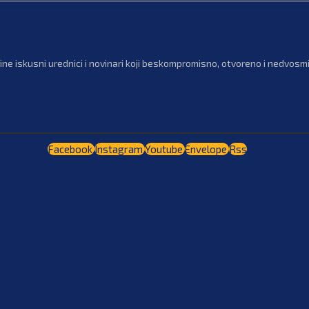
ne iskusni urednici i novinari koji beskompromisno, otvoreno i nedvosmis
Facebook
Instagram
Youtube
Envelope
Rss