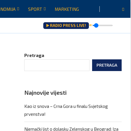
NOMIJA
SPORT
MARKETING
▶️ RADIO PRESS LIVE!
🔊
Pretraga
PRETRAGA
Najnovije vijesti
Kao iz snova – Crna Gora u finalu Svjetskog
prvenstva!
Njemački list o dolasku Zelenskog u Beograd: Iza