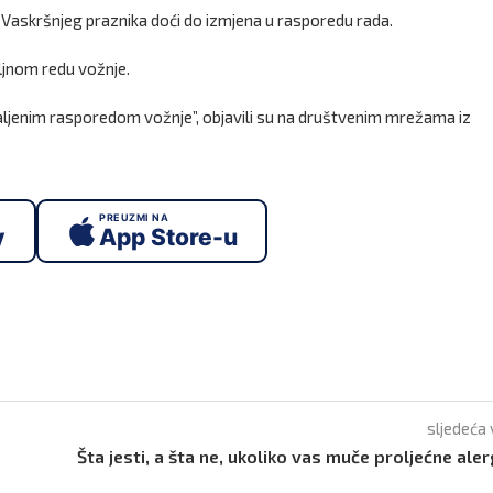
 Vaskršnjeg praznika doći do izmjena u rasporedu rada.
eljnom redu vožnje.
taljenim rasporedom vožnje”, objavili su na društvenim mrežama iz
PREUZMI NA
y
App Store-u
sljedeća 
Šta jesti, a šta ne, ukoliko vas muče proljećne aler