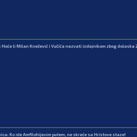
: Hoće li Milan Knežević i Vučića nazvati izdajnikom zbog dolaska 
vica: Ko ide Amfilohijevim putem, ne skreće sa Hristove staze!