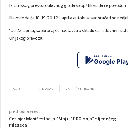
Iz Linijskog prevoza Glavnog grada saopštili su da će povodom
Navode da će 18, 19, 20. i 21. aprila autobusi saobraćati po nedj
“Od 22. aprila, saobraćaj se nastavlja u skladu sa redovnim, us
Linijskog prevoza.
PREUZMI NA
Google Pla
AUTOBUSI
RED VOŽNJE
VASKRŠNJI PRAZNICI
prethodna vijest
Cetinje: Manifestacija “Maj u 1000 boja” sljedećeg
mjeseca