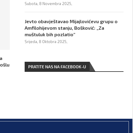
Subota, 8 Novembra 2025,
Jevto obavještavao Mijajlovićevu grupu o
Amfilohijevom stanju, Bošković: „Za
muštuluk bih pozlatio“
Srijeda, 8 Oktobra 2025,
da
rošlu
PRATITE NAS NA FACEBOOK-U