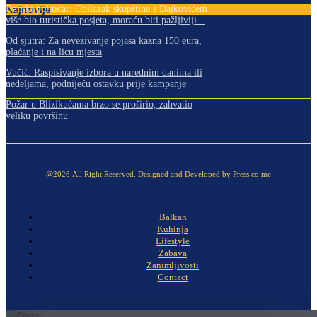
Najnovije
Danski političar: Obilazak skupštine s Dajkovićem
više bio turistička posjeta, moraću biti pažljiviji...
Od sjutra: Za nevezivanje pojasa kazna 150 eura,
plaćanje i na licu mjesta
Vučić: Raspisivanje izbora u narednim danima ili
nedeljama, podnijeću ostavku prije kampanje
Požar u Blizikućama brzo se proširio, zahvatio
veliku površinu
@2026.All Right Reserved. Designed and Developed by Press.co.me
Balkan
Kuhinja
Lifestyle
Zabava
Zanimljivosti
Contact