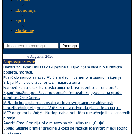
Hronika
Ekonomija
Sport
Marketing
Pretraga
6 Augusta, 2026
Najnovije vijesti:
Danski političar: Obilazak skupštine s Dajkovićem više bio turistička
posjeta, moraću...
Kljajić obmanuo javnost: ASK nije dao ni usmeno ni pisano mišljenje...
Srbija: Manjak u državnoj kasi milijardu eura
Ivanović za Eurokaz: Evropska unija ne briše identitet – ona pruža...
Spajić: Snažno podržavamo domaće festivale koji godinama grade
identitet Crne Gore...
MPNI do kraja jula realizovalo gotovo sve planirane aktivnosti
U prethodnih pet godina: Vučić tri puta odbio da glasa Rezoluciju...
MCP odgovorila Vučiću: Nedopustivo političko tumačenje litija i crkvenih
pitanja
Andrić: Crnoj Gori nije bilo mjesto na obilježavanju „Oluje“
Spajić: Gusinje primjer sredine u kojoj se različiti identiteti međusobno
uvažavaju...