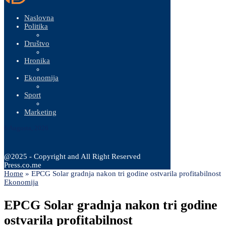
Naslovna
Politika
Društvo
Hronika
Ekonomija
Sport
Marketing
6 Augusta, 2026
@2025 - Copyright and All Right Reserved
Press.co.me
Home
»
EPCG Solar gradnja nakon tri godine ostvarila profitabilnost
Ekonomija
EPCG Solar gradnja nakon tri godine
ostvarila profitabilnost