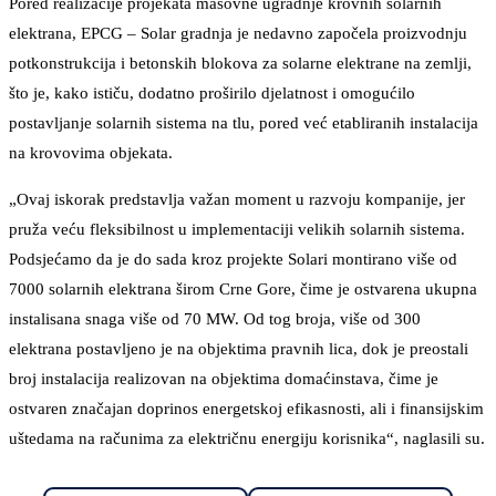
Pored realizacije projekata masovne ugradnje krovnih solarnih
elektrana, EPCG – Solar gradnja je nedavno započela proizvodnju
potkonstrukcija i betonskih blokova za solarne elektrane na zemlji,
što je, kako ističu, dodatno proširilo djelatnost i omogućilo
postavljanje solarnih sistema na tlu, pored već etabliranih instalacija
na krovovima objekata.
„Ovaj iskorak predstavlja važan moment u razvoju kompanije, jer
pruža veću fleksibilnost u implementaciji velikih solarnih sistema.
Podsjećamo da je do sada kroz projekte Solari montirano više od
7000 solarnih elektrana širom Crne Gore, čime je ostvarena ukupna
instalisana snaga više od 70 MW. Od tog broja, više od 300
elektrana postavljeno je na objektima pravnih lica, dok je preostali
broj instalacija realizovan na objektima domaćinstava, čime je
ostvaren značajan doprinos energetskoj efikasnosti, ali i finansijskim
uštedama na računima za električnu energiju korisnika“, naglasili su.