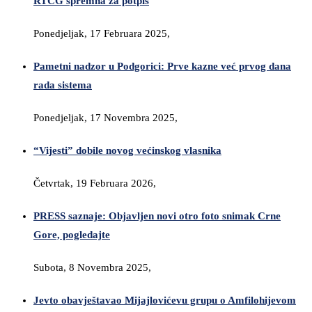
RTCG spremna za potpis
Ponedjeljak, 17 Februara 2025,
Pametni nadzor u Podgorici: Prve kazne već prvog dana
rada sistema
Ponedjeljak, 17 Novembra 2025,
“Vijesti” dobile novog većinskog vlasnika
Četvrtak, 19 Februara 2026,
PRESS saznaje: Objavljen novi otro foto snimak Crne
Gore, pogledajte
Subota, 8 Novembra 2025,
Jevto obavještavao Mijajlovićevu grupu o Amfilohijevom