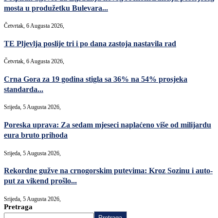
mosta u produžetku Bulevara...
Četvrtak, 6 Augusta 2026,
TE Pljevlja poslije tri i po dana zastoja nastavila rad
Četvrtak, 6 Augusta 2026,
Crna Gora za 19 godina stigla sa 36% na 54% prosjeka
standarda...
Srijeda, 5 Augusta 2026,
Poreska uprava: Za sedam mjeseci naplaćeno više od milijardu
eura bruto prihoda
Srijeda, 5 Augusta 2026,
Rekordne gužve na crnogorskim putevima: Kroz Sozinu i auto-
put za vikend prošlo...
Srijeda, 5 Augusta 2026,
Pretraga
Pretraga