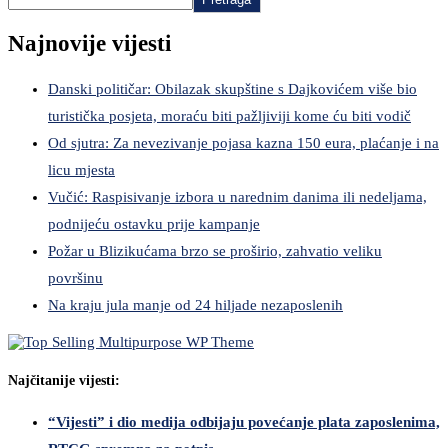
Najnovije vijesti
Danski političar: Obilazak skupštine s Dajkovićem više bio
turistička posjeta, moraću biti pažljiviji kome ću biti vodič
Od sjutra: Za nevezivanje pojasa kazna 150 eura, plaćanje i na
licu mjesta
Vučić: Raspisivanje izbora u narednim danima ili nedeljama,
podnijeću ostavku prije kampanje
Požar u Blizikućama brzo se proširio, zahvatio veliku
površinu
Na kraju jula manje od 24 hiljade nezaposlenih
Najčitanije vijesti:
“Vijesti” i dio medija odbijaju povećanje plata zaposlenima,