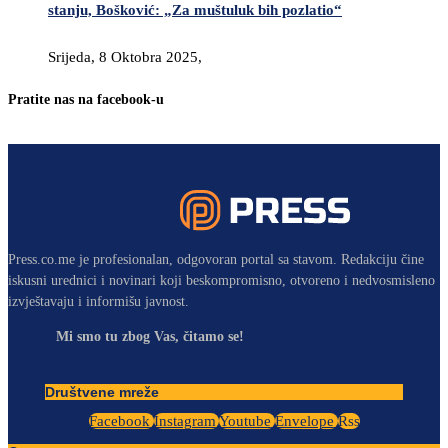
stanju, Bošković: „Za muštuluk bih pozlatio“
Srijeda, 8 Oktobra 2025,
Pratite nas na facebook-u
Press.co.me je profesionalan, odgovoran portal sa stavom. Redakciju čine
iskusni urednici i novinari koji beskompromisno, otvoreno i nedvosmisleno
izvještavaju i informišu javnost.
Mi smo tu zbog Vas, čitamo se!
Društvene mreže
Facebook
Instagram
Youtube
Envelope
Rss