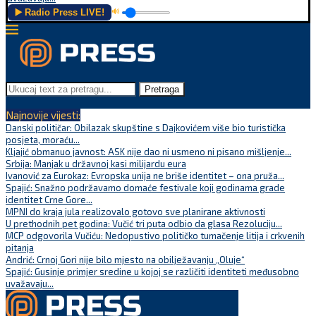
▶️ Radio Press LIVE!
🔊
Pretraga
Najnovije vijesti:
Danski političar: Obilazak skupštine s Dajkovićem više bio turistička
posjeta, moraću...
Kljajić obmanuo javnost: ASK nije dao ni usmeno ni pisano mišljenje...
Srbija: Manjak u državnoj kasi milijardu eura
Ivanović za Eurokaz: Evropska unija ne briše identitet – ona pruža...
Spajić: Snažno podržavamo domaće festivale koji godinama grade
identitet Crne Gore...
MPNI do kraja jula realizovalo gotovo sve planirane aktivnosti
U prethodnih pet godina: Vučić tri puta odbio da glasa Rezoluciju...
MCP odgovorila Vučiću: Nedopustivo političko tumačenje litija i crkvenih
pitanja
Andrić: Crnoj Gori nije bilo mjesto na obilježavanju „Oluje“
Spajić: Gusinje primjer sredine u kojoj se različiti identiteti međusobno
uvažavaju...