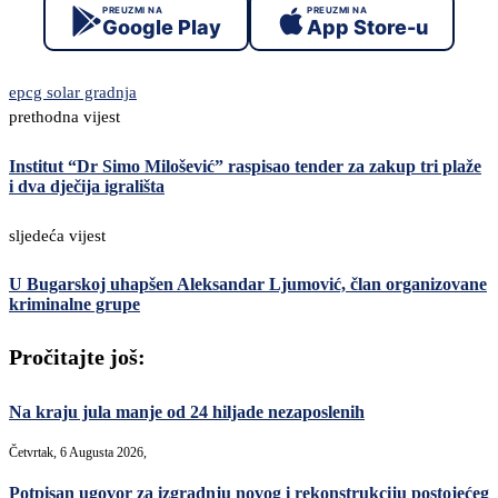
PREUZMI NA
PREUZMI NA
Google Play
App Store-u
epcg solar gradnja
prethodna vijest
Institut “Dr Simo Milošević” raspisao tender za zakup tri plaže
i dva dječija igrališta
sljedeća vijest
U Bugarskoj uhapšen Aleksandar Ljumović, član organizovane
kriminalne grupe
Pročitajte još:
Na kraju jula manje od 24 hiljade nezaposlenih
Četvrtak, 6 Augusta 2026,
Potpisan ugovor za izgradnju novog i rekonstrukciju postojećeg