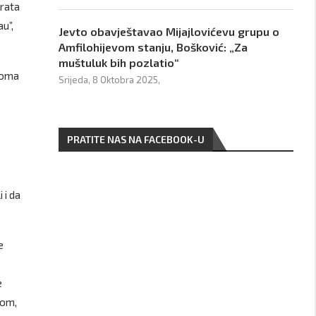
 rata
au”,
Jevto obavještavao Mijajlovićevu grupu o
Amfilohijevom stanju, Bošković: „Za
muštuluk bih pozlatio“
Roma
Srijeda, 8 Oktobra 2025,
PRATITE NAS NA FACEBOOK-U
 i da
e
e
bom,