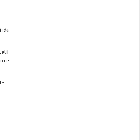
 i da
ali i
to ne
le