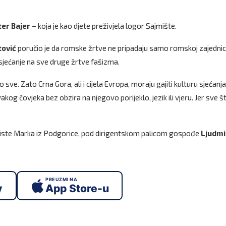
ter Bajer
– koja je kao djete preživjela logor Sajmište.
ović
poručio je da romske žrtve ne pripadaju samo romskoj zajednici
 sjećanje na sve druge žrtve fašizma.
e. Zato Crna Gora, ali i cijela Evropa, moraju gajiti kulturu sjećanja, 
vakog čovjeka bez obzira na njegovo porijeklo, jezik ili vjeru. Jer sve š
đeliste Marka iz Podgorice, pod dirigentskom palicom gospođe
Ljudmi
PREUZMI NA
y
App Store-u