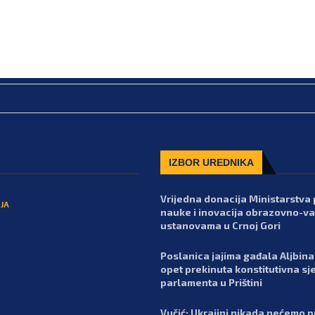
IZBOR UREDNIKA
Vrijedna donacija Ministarstva 
JA
nauke i inovacija obrazovno-va
ustanovama u Crnoj Gori
Poslanica jajima gađala Aljbina 
opet prekinuta konstitutivna sj
parlamenta u Prištini
Vučić: Ukrajini nikada nećemo pr