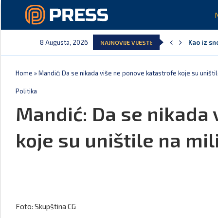
8 Augusta, 2026
Kao iz sn
NAJNOVIJE VIJESTI:
Pejak: Ho
Spajić: O
Serbian T
Delegacija
Potpisan 
Home
»
Mandić: Da se nikada više ne ponove katastrofe koje su uništil
Politika
Mandić: Da se nikada 
koje su uništile na mil
Foto: Skupština CG