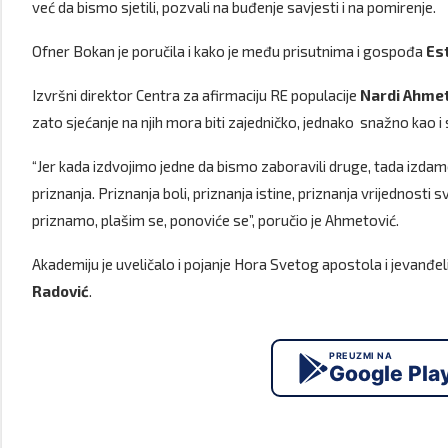
već da bismo sjetili, pozvali na buđenje savjesti i na pomirenje.
Ofner Bokan je poručila i kako je među prisutnima i gospođa
Es
Izvršni direktor Centra za afirmaciju RE populacije
Nardi Ahmet
zato sjećanje na njih mora biti zajedničko, jednako snažno kao i
“Jer kada izdvojimo jedne da bismo zaboravili druge, tada izdamo sv
priznanja. Priznanja boli, priznanja istine, priznanja vrijednosti s
priznamo, plašim se, ponoviće se”, poručio je Ahmetović.
Akademiju je uveličalo i pojanje Hora Svetog apostola i jevan
Radović
.
PREUZMI NA
Google Pla