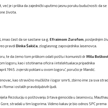
, već je i prilika da zajednički uputimo jasnu poruku budućnosti: da se
one života.
el, imao čast da se sastane sa g.
Efraimom
Zurofom
, posljednjim ži
veo pravdi
Dinka Šakića
, zloglasnog zapovjednika Jasenovca.
oru, te da ćemo tom prilikom odati poštu i komunisti dr
Milu Boškov
m logoru, kao i stotinama oficira i intelektualaca pripadnika
april 1945. zvjerski poklani u ovom logoru”, poručio je Mandić.
senovac, kao stravično mučilište i logor smrti, zbirno ime za sva stra
 i Roma i ostalih pravdoljubivih ljudi.
onijela Rezoluciju o poštovanju žrtava genocida u Jasenovcu, Mautha
Crne Gore, stradali u tim logorima. Vidimo kakav je bio odnos SPC prema