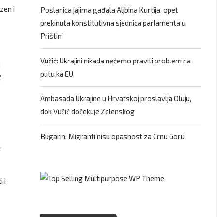
zen i
Poslanica jajima gađala Aljbina Kurtija, opet
prekinuta konstitutivna sjednica parlamenta u
Prištini
Vučić: Ukrajini nikada nećemo praviti problem na
i
putu ka EU
,
Ambasada Ukrajine u Hrvatskoj proslavlja Oluju,
dok Vučić dočekuje Zelenskog
Bugarin: Migranti nisu opasnost za Crnu Goru
.
 i