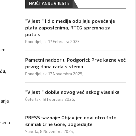
NAJČITANIJE VIJESTI:
“Vijesti” i dio medija odbijaju povećanje
plata zaposlenima, RTCG spremna za
potpis
Ponedjeljak, 17 Februara 2025,
vim
Pametni nadzor u Podgorici: Prve kazne već
prvog dana rada sistema
iću
,
Ponedjeljak, 17 Novembra 2025,
“Vijesti” dobile novog većinskog vlasnika
Četvrtak, 19 Februara 2026,
danja
PRESS saznaje: Objavljen novi otro foto
usenu
snimak Crne Gore, pogledajte
Subota, 8 Novembra 2025,