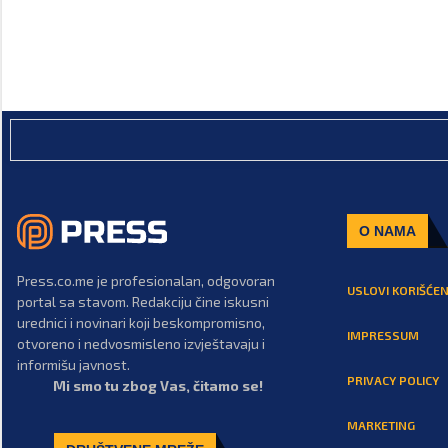
O NAMA
Press.co.me je profesionalan, odgovoran
USLOVI KORIŠĆEN
portal sa stavom. Redakciju čine iskusni
urednici i novinari koji beskompromisno,
IMPRESSUM
otvoreno i nedvosmisleno izvještavaju i
informišu javnost.
PRIVACY POLICY
Mi smo tu zbog Vas, čitamo se!
MARKETING