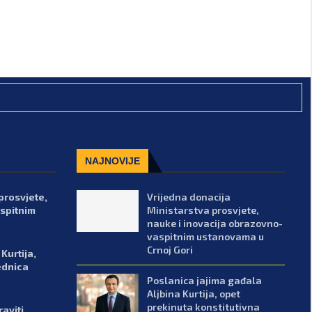
NAJNOVIJE
prosvjete,
Vrijedna donacija
spitnim
Ministarstva prosvjete,
nauke i inovacija obrazovno-
vaspitnim ustanovama u
Crnoj Gori
Kurtija,
ednica
Poslanica jajima gađala
Aljbina Kurtija, opet
prekinuta konstitutivna
aviti