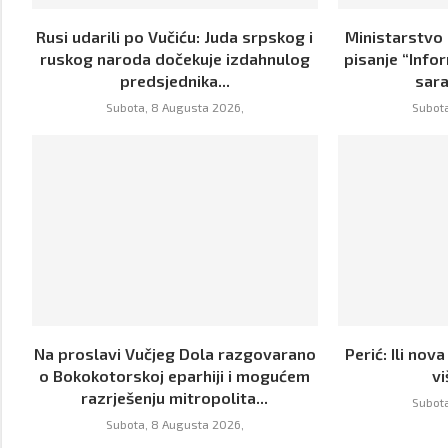
Rusi udarili po Vučiću: Juda srpskog i
Ministarstvo
ruskog naroda dočekuje izdahnulog
pisanje “Info
predsjednika...
sara
Subota, 8 Augusta 2026,
Subota
Na proslavi Vučjeg Dola razgovarano
Perić: Ili nova
o Bokokotorskoj eparhiji i mogućem
v
razrješenju mitropolita...
Subota
Subota, 8 Augusta 2026,