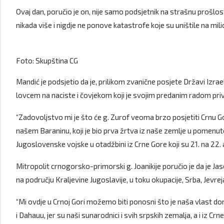
Ovaj dan, poručio je on, nije samo podsjetnik na strašnu prošlost
nikada više i nigdje ne ponove katastrofe koje su uništile na mili
Foto: Skupština CG
Mandić je podsjetio da je, prilikom zvanične posjete Državi Izra
lovcem na naciste i čovjekom koji je svojim predanim radom pri
“Zadovoljstvo mi je što će g. Zurof veoma brzo posjetiti Crnu G
našem Baraninu, koji je bio prva žrtva iz naše zemlje u pomenuto
Jugoslovenske vojske u otadžbini iz Crne Gore koji su 21. na 22. 
Mitropolit crnogorsko-primorski g. Joanikije poručio je da je Ja
na području Kraljevine Jugoslavije, u toku okupacije, Srba, Jevreja
“Mi ovdje u Crnoj Gori možemo biti ponosni što je naša vlast d
i Dahauu, jer su naši sunarodnici i svih srpskih zemalja, a i iz 