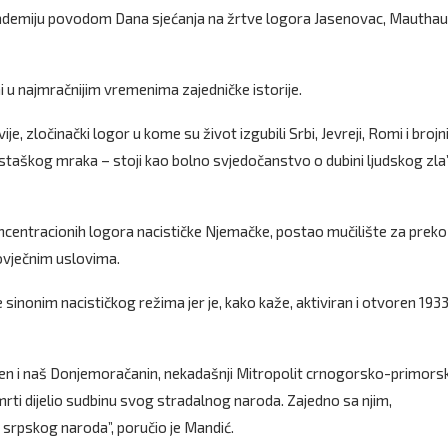
Akademiju povodom Dana sjećanja na žrtve logora Jasenovac, Mauthau
i u najmračnijim vremenima zajedničke istorije.
, zločinački logor u kome su život izgubili Srbi, Jevreji, Romi i brojn
io ustaškog mraka – stoji kao bolno svjedočanstvo o dubini ljudskog zla”
oncentracionih logora nacističke Njemačke, postao mučilište za preko
ečovječnim uslovima.
 sinonim nacističkog režima jer je, kako kaže, aktiviran i otvoren 1933
očen i naš Donjemoračanin, nekadašnji Mitropolit crnogorsko-primorski
smrti dijelio sudbinu svog stradalnog naroda. Zajedno sa njim,
tir srpskog naroda”, poručio je Mandić.