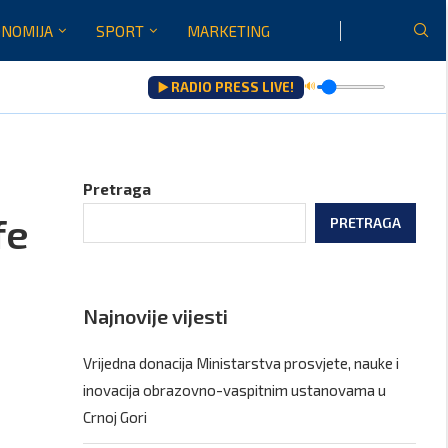
NOMIJA
SPORT
MARKETING
▶️ RADIO PRESS LIVE!
🔊
ltati saradnje govoriće...
Pretraga
fe
PRETRAGA
Najnovije vijesti
Vrijedna donacija Ministarstva prosvjete, nauke i
inovacija obrazovno-vaspitnim ustanovama u
Crnoj Gori