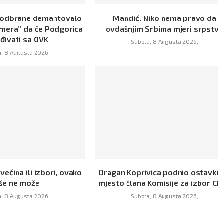
 odbrane demantovalo
Mandić: Niko nema pravo da
rmera” da će Podgorica
ovdašnjim Srbima mjeri srpst
đivati sa OVK
Subota, 8 Augusta 2026,
, 8 Augusta 2026,
 većina ili izbori, ovako
Dragan Koprivica podnio ostavk
iše ne može
mjesto člana Komisije za izbor C
, 8 Augusta 2026,
Subota, 8 Augusta 2026,