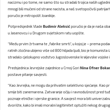
nacizmu i po tome, ne samo što su stradali trojica naših ugledn
mnogi bili mučeni od strane nacista, a naš svetopočivši patrijarh 
poručio je mitropolit Joanikije.
Potpredsjednik Vlade
Budimir Aleksić
poručio je da je naša o
u Jasenovcu i u Drugom svjetskom ratu uopšte.
“Među prvim žrtvama te „fabrike smrti“, u kojoj je – prema poda
ratnih zločina ubijeno više od 800 hiljada ljudi, bio je komunista
stradalo cjelokupno vođstvo Jugoslovenske kraljevske vojske iz 
Predsjednica Jevrejske zajednice u Crnoj Gori
Nina Ofner Boka
postave pitanje savjesti.
“Kao Jevrejka, ne mogu da prihvatim selektivno sjećanje. Kao pr
smije biti zanemarena. Zatvaranje očiju i ravnodušnost pred t
poznaje etničke i vjerske granice. A savjest mora biti univerzaln
dvorište, kako bi imali moralni legitimitet optužiti nekog drugo