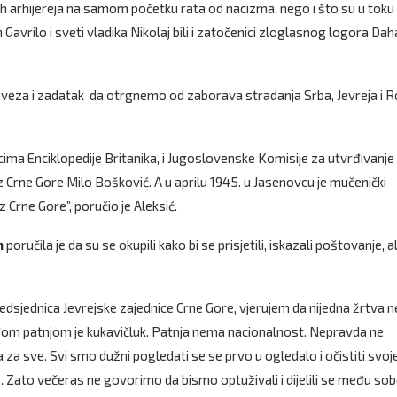
ih arhijereja na samom početku rata od nacizma, nego i što su u toku
Gavrilo i sveti vladika Nikolaj bili i zatočenici zloglasnog logora Dah
baveza i zadatak da otrgnemo od zaborava stradanja Srba, Jevreja i 
cima Enciklopedije Britanika, i Jugoslovenske Komisije za utvrđivanje
 iz Crne Gore Milo Bošković. A u aprilu 1945. u Jasenovcu je mučenički
Crne Gore”, poručio je Aleksić.
n
poručila je da su se okupili kako bi se prisjetili, iskazali poštovanje, ali
edsjednica Jevrejske zajednice Crne Gore, vjerujem da nijedna žrtva n
uđom patnjom je kukavičluk. Patnja nema nacionalnost. Nepravda ne
a za sve. Svi smo dužni pogledati se se prvo u ogledalo i očistiti svoj
g. Zato večeras ne govorimo da bismo optuživali i dijelili se među so