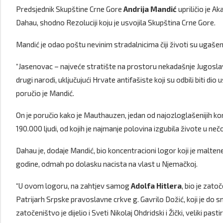
Predsjednik Skupštine Crne Gore
Andrija Mandić
upriličio je 
Dahau, shodno Rezoluciji koju je usvojila Skupština Crne Gore.
Mandić je odao poštu nevinim stradalnicima čiji životi su ugašen
“Jasenovac – najveće stratište na prostoru nekadašnje Jugoslavije
drugi narodi, uključujući Hrvate antifašiste koji su odbili biti d
poručio je Mandić.
On je poručio kako je Mauthauzen, jedan od najozloglašenijih k
190.000 ljudi, od kojih je najmanje polovina izgubila živote u n
Dahau je, dodaje Mandić, bio koncentracioni logor koji je maltene
godine, odmah po dolasku nacista na vlast u Njemačkoj.
“U ovom logoru, na zahtjev samog
Adolfa Hitlera
, bio je zat
Patrijarh Srpske pravoslavne crkve g. Gavrilo Dožić, koji je do 
zatočeništvo je dijelio i Sveti Nikolaj Ohdridski i Žički, veliki pas