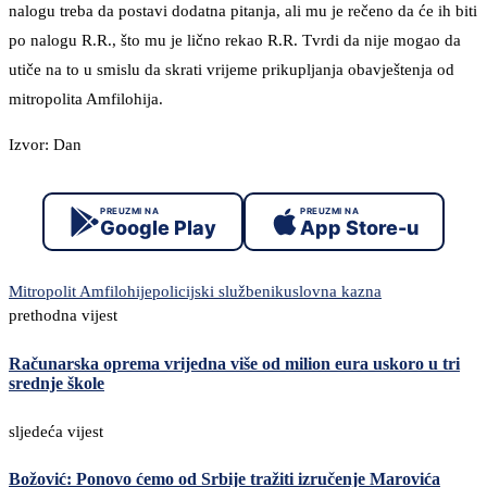
nalogu treba da postavi dodatna pitanja, ali mu je rečeno da će ih biti
po nalogu R.R., što mu je lično rekao R.R. Tvrdi da nije mogao da
utiče na to u smislu da skrati vrijeme prikupljanja obavještenja od
mitropolita Amfilohija.
Izvor: Dan
PREUZMI NA
PREUZMI NA
Google Play
App Store-u
Mitropolit Amfilohije
policijski službenik
uslovna kazna
prethodna vijest
Računarska oprema vrijedna više od milion eura uskoro u tri
srednje škole
sljedeća vijest
Božović: Ponovo ćemo od Srbije tražiti izručenje Marovića