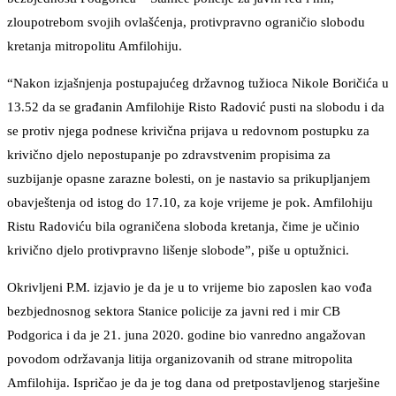
zloupotrebom svojih ovlašćenja, protivpravno ograničio slobodu
kretanja mitropolitu Amfilohiju.
“Nakon izjašnjenja postupajućeg državnog tužioca Nikole Boričića u
13.52 da se građanin Amfilohije Risto Radović pusti na slobodu i da
se protiv njega podnese krivična prijava u redovnom postupku za
krivično djelo nepostupanje po zdravstvenim propisima za
suzbijanje opasne zarazne bolesti, on je nastavio sa prikupljanjem
obavještenja od istog do 17.10, za koje vrijeme je pok. Amfilohiju
Ristu Radoviću bila ograničena sloboda kretanja, čime je učinio
krivično djelo protivpravno lišenje slobode”, piše u optužnici.
Okrivljeni P.M. izjavio je da je u to vrijeme bio zaposlen kao vođa
bezbjednosnog sektora Stanice policije za javni red i mir CB
Podgorica i da je 21. juna 2020. godine bio vanredno angažovan
povodom održavanja litija organizovanih od strane mitropolita
Amfilohija. Ispričao je da je tog dana od pretpostavljenog starješine