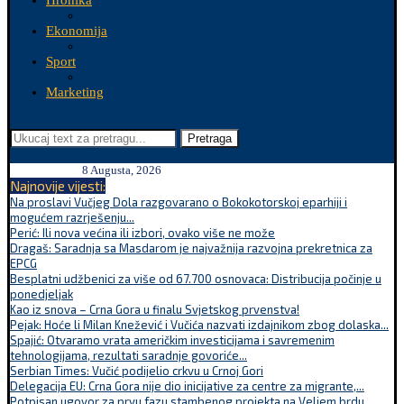
Hronika
Ekonomija
Sport
Marketing
Pretraga
8 Augusta, 2026
Najnovije vijesti:
Na proslavi Vučjeg Dola razgovarano o Bokokotorskoj eparhiji i
mogućem razrješenju...
Perić: Ili nova većina ili izbori, ovako više ne može
Dragaš: Saradnja sa Masdarom je najvažnija razvojna prekretnica za
EPCG
Besplatni udžbenici za više od 67.700 osnovaca: Distribucija počinje u
ponedjeljak
Kao iz snova – Crna Gora u finalu Svjetskog prvenstva!
Pejak: Hoće li Milan Knežević i Vučića nazvati izdajnikom zbog dolaska...
Spajić: Otvaramo vrata američkim investicijama i savremenim
tehnologijama, rezultati saradnje govoriće...
Serbian Times: Vučić podijelio crkvu u Crnoj Gori
Delegacija EU: Crna Gora nije dio inicijative za centre za migrante,...
Potpisan ugovor za prvu fazu stambenog projekta na Veljem brdu