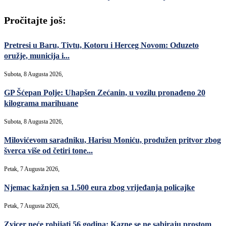
Pročitajte još:
Pretresi u Baru, Tivtu, Kotoru i Herceg Novom: Oduzeto
oružje, municija i...
Subota, 8 Augusta 2026,
GP Šćepan Polje: Uhapšen Zećanin, u vozilu pronađeno 20
kilograma marihuane
Subota, 8 Augusta 2026,
Milovićevom saradniku, Harisu Moniću, produžen pritvor zbog
šverca više od četiri tone...
Petak, 7 Augusta 2026,
Njemac kažnjen sa 1.500 eura zbog vrijeđanja policajke
Petak, 7 Augusta 2026,
Zvicer neće robijati 56 godina: Kazne se ne sabiraju prostom