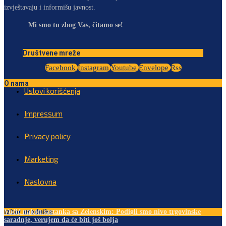
izvještavaju i informišu javnost.
Mi smo tu zbog Vas, čitamo se!
Društvene mreže
Facebook
Instagram
Youtube
Envelope
Rss
O nama
Uslovi korišćenja
Impressum
Privacy policy
Marketing
Naslovna
Izbor urednika
Vučić nakon sastanka sa Zelenskim: Podigli smo nivo trgovinske
saradnje, verujem da će biti još bolja