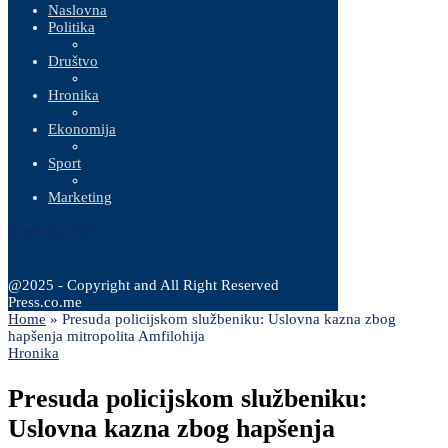
Naslovna
Politika
Društvo
Hronika
Ekonomija
Sport
Marketing
8 Augusta, 2026
@2025 - Copyright and All Right Reserved
Press.co.me
Home
»
Presuda policijskom službeniku: Uslovna kazna zbog
hapšenja mitropolita Amfilohija
Hronika
Presuda policijskom službeniku:
Uslovna kazna zbog hapšenja