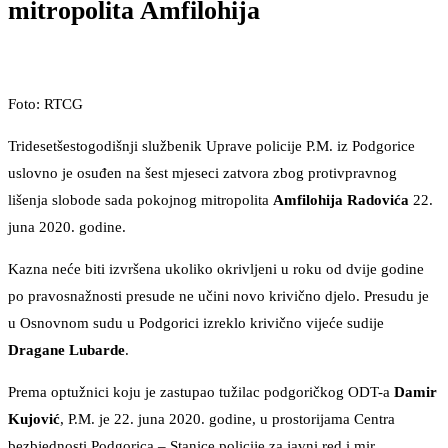
mitropolita Amfilohija
Foto: RTCG
Tridesetšestogodišnji službenik Uprave policije P.M. iz Podgorice
uslovno je osuđen na šest mjeseci zatvora zbog protivpravnog
lišenja slobode sada pokojnog mitropolita
Amfilohija Radovića
22.
juna 2020. godine.
Kazna neće biti izvršena ukoliko okrivljeni u roku od dvije godine
po pravosnažnosti presude ne učini novo krivično djelo. Presudu je
u Osnovnom sudu u Podgorici izreklo krivično vijeće sudije
Dragane Lubarde
.
Prema optužnici koju je zastupao tužilac podgoričkog ODT-a
Damir
Kujović
, P.M. je 22. juna 2020. godine, u prostorijama Centra
bezbjednosti Podgorica – Stanice policije za javni red i mir,