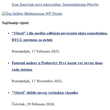
Ivan Starovlah novi rukovodilac Termoelektrane Pljevlja
Najčitanije vijesti:
“Vijesti” i dio medija odbijaju povećanje plata zaposlenima,
RTCG spremna za potpis
Ponedjeljak, 17 Februara 2025,
Pametni nadzor u Podgorici: Prve kazne već prvog dana
rada sistema
Ponedjeljak, 17 Novembra 2025,
“Vijesti” dobile novog većinskog vlasnika
Četvrtak, 19 Februara 2026,