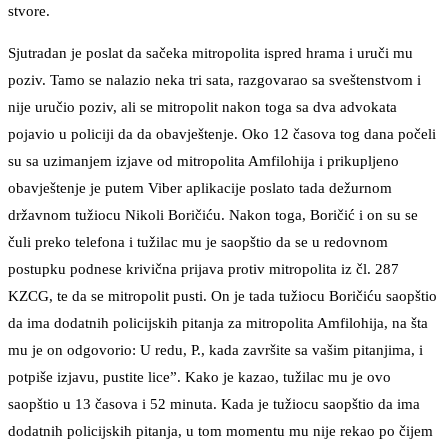
stvore.
Sjutradan je poslat da sačeka mitropolita ispred hrama i uruči mu
poziv. Tamo se nalazio neka tri sata, razgovarao sa sveštenstvom i
nije uručio poziv, ali se mitropolit nakon toga sa dva advokata
pojavio u policiji da da obavještenje. Oko 12 časova tog dana počeli
su sa uzimanjem izjave od mitropolita Amfilohija i prikupljeno
obavještenje je putem Viber aplikacije poslato tada dežurnom
državnom tužiocu Nikoli Boričiću. Nakon toga, Boričić i on su se
čuli preko telefona i tužilac mu je saopštio da se u redovnom
postupku podnese krivična prijava protiv mitropolita iz čl. 287
KZCG, te da se mitropolit pusti. On je tada tužiocu Boričiću saopštio
da ima dodatnih policijskih pitanja za mitropolita Amfilohija, na šta
mu je on odgovorio: U redu, P., kada završite sa vašim pitanjima, i
potpiše izjavu, pustite lice”. Kako je kazao, tužilac mu je ovo
saopštio u 13 časova i 52 minuta. Kada je tužiocu saopštio da ima
dodatnih policijskih pitanja, u tom momentu mu nije rekao po čijem