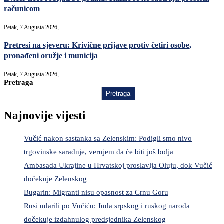
računicom
Petak, 7 Augusta 2026,
Pretresi na sjeveru: Krivične prijave protiv četiri osobe,
pronađeni oružje i municija
Petak, 7 Augusta 2026,
Pretraga
Pretraga
Najnovije vijesti
Vučić nakon sastanka sa Zelenskim: Podigli smo nivo
trgovinske saradnje, verujem da će biti još bolja
Ambasada Ukrajine u Hrvatskoj proslavlja Oluju, dok Vučić
dočekuje Zelenskog
Bugarin: Migranti nisu opasnost za Crnu Goru
Rusi udarili po Vučiću: Juda srpskog i ruskog naroda
dočekuje izdahnulog predsjednika Zelenskog