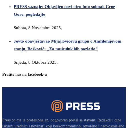
PRESS saznaje: Objavljen novi otro foto snimak Crne
Gore, pogledajte
Subota, 8 Novembra 2025,
Jevto obavještavao Mijajlovićevu grupu o Amfilohijevom
stanju, Bošković: „Za muštuluk bih pozlatio“
Srijeda, 8 Oktobra 2025,
Pratite nas na facebook-u
Press.co.me je profesionalan, odgovoran portal sa stavom. Redakciju čine
iskusni urednici i novinari koji beskompromisno, otvoreno i nedvosmisleno