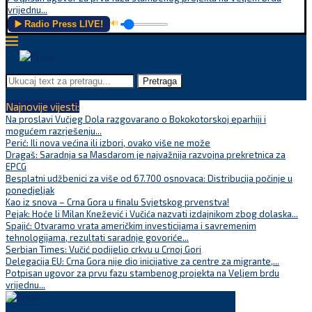
vrijednu...
▶️ Radio Press LIVE!
🔊
Pretraga
Najnovije vijesti:
Na proslavi Vučjeg Dola razgovarano o Bokokotorskoj eparhiji i
mogućem razrješenju...
Perić: Ili nova većina ili izbori, ovako više ne može
Dragaš: Saradnja sa Masdarom je najvažnija razvojna prekretnica za
EPCG
Besplatni udžbenici za više od 67.700 osnovaca: Distribucija počinje u
ponedjeljak
Kao iz snova – Crna Gora u finalu Svjetskog prvenstva!
Pejak: Hoće li Milan Knežević i Vučića nazvati izdajnikom zbog dolaska...
Spajić: Otvaramo vrata američkim investicijama i savremenim
tehnologijama, rezultati saradnje govoriće...
Serbian Times: Vučić podijelio crkvu u Crnoj Gori
Delegacija EU: Crna Gora nije dio inicijative za centre za migrante,...
Potpisan ugovor za prvu fazu stambenog projekta na Veljem brdu
vrijednu...