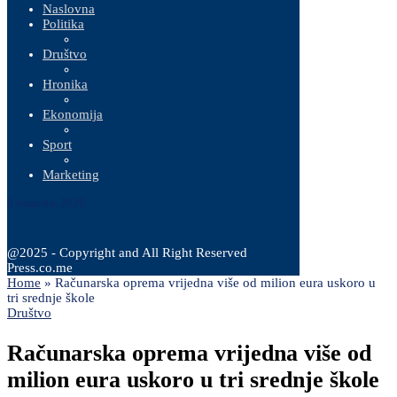
Naslovna
Politika
Društvo
Hronika
Ekonomija
Sport
Marketing
8 Augusta, 2026
@2025 - Copyright and All Right Reserved
Press.co.me
Home
»
Računarska oprema vrijedna više od milion eura uskoro u
tri srednje škole
Društvo
Računarska oprema vrijedna više od
milion eura uskoro u tri srednje škole