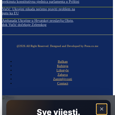
prekinuta konstitutivna sjednica parlamenta u Prištini
Vučić: Ukrajini nikada nećemo praviti problem na
putu ka EU
Ambasada Ukrajine u Hrvatskoj proslavlja Oluju,
dok Vučić dočekuje Zelenskog
@2026.All Right Reserved. Designed and Developed by Press.co.me
Balkan
Kuhinja
Lifestyle
Zabava
Zanimljivosti
Contact
Naslovna
×
Sve vijesti.
Politika