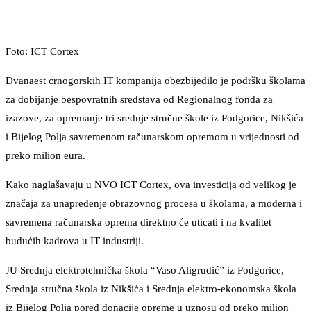
Foto: ICT Cortex
Dvanaest crnogorskih IT kompanija obezbijedilo je podršku školama
za dobijanje bespovratnih sredstava od Regionalnog fonda za
izazove, za opremanje tri srednje stručne škole iz Podgorice, Nikšića
i Bijelog Polja savremenom računarskom opremom u vrijednosti od
preko milion eura.
Kako naglašavaju u NVO ICT Cortex, ova investicija od velikog je
značaja za unapređenje obrazovnog procesa u školama, a moderna i
savremena računarska oprema direktno će uticati i na kvalitet
budućih kadrova u IT industriji.
JU Srednja elektrotehnička škola “Vaso Aligrudić” iz Podgorice,
Srednja stručna škola iz Nikšića i Srednja elektro-ekonomska škola
iz Bijelog Polja pored donacije opreme u uznosu od preko milion