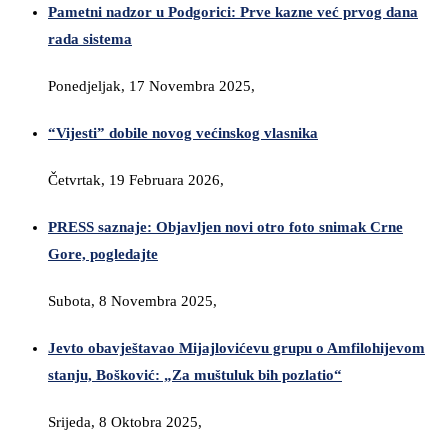
Pametni nadzor u Podgorici: Prve kazne već prvog dana
rada sistema
Ponedjeljak, 17 Novembra 2025,
“Vijesti” dobile novog većinskog vlasnika
Četvrtak, 19 Februara 2026,
PRESS saznaje: Objavljen novi otro foto snimak Crne
Gore, pogledajte
Subota, 8 Novembra 2025,
Jevto obavještavao Mijajlovićevu grupu o Amfilohijevom
stanju, Bošković: „Za muštuluk bih pozlatio“
Srijeda, 8 Oktobra 2025,