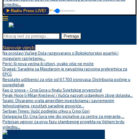
vrijednu...
▶️ Radio Press LIVE!
🔊
Pretraga
Najnovije vijesti:
Na proslavi Vučjeg Dola razgovarano o Bokokotorskoj eparhiji i
mogućem razrješenju...
Perić: Ili nova većina ili izbori, ovako više ne može
Dragaš: Saradnja sa Masdarom je najvažnija razvojna prekretnica za
EPCG
Besplatni udžbenici za više od 67.700 osnovaca: Distribucija počinje u
ponedjeljak
Kao iz snova – Crna Gora u finalu Svjetskog prvenstva!
Pejak: Hoće li Milan Knežević i Vučića nazvati izdajnikom zbog dolaska...
Spajić: Otvaramo vrata američkim investicijama i savremenim
tehnologijama, rezultati saradnje govoriće...
Serbian Times: Vučić podijelio crkvu u Crnoj Gori
Delegacija EU: Crna Gora nije dio inicijative za centre za migrante,...
Potpisan ugovor za prvu fazu stambenog projekta na Veljem brdu
vrijednu...