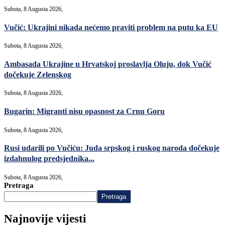
Subota, 8 Augusta 2026,
Vučić: Ukrajini nikada nećemo praviti problem na putu ka EU
Subota, 8 Augusta 2026,
Ambasada Ukrajine u Hrvatskoj proslavlja Oluju, dok Vučić
dočekuje Zelenskog
Subota, 8 Augusta 2026,
Bugarin: Migranti nisu opasnost za Crnu Goru
Subota, 8 Augusta 2026,
Rusi udarili po Vučiću: Juda srpskog i ruskog naroda dočekuje
izdahnulog predsjednika...
Subota, 8 Augusta 2026,
Pretraga
Pretraga
Najnovije vijesti