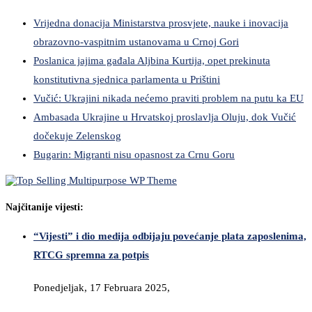
Vrijedna donacija Ministarstva prosvjete, nauke i inovacija
obrazovno-vaspitnim ustanovama u Crnoj Gori
Poslanica jajima gađala Aljbina Kurtija, opet prekinuta
konstitutivna sjednica parlamenta u Prištini
Vučić: Ukrajini nikada nećemo praviti problem na putu ka EU
Ambasada Ukrajine u Hrvatskoj proslavlja Oluju, dok Vučić
dočekuje Zelenskog
Bugarin: Migranti nisu opasnost za Crnu Goru
Najčitanije vijesti:
“Vijesti” i dio medija odbijaju povećanje plata zaposlenima,
RTCG spremna za potpis
Ponedjeljak, 17 Februara 2025,