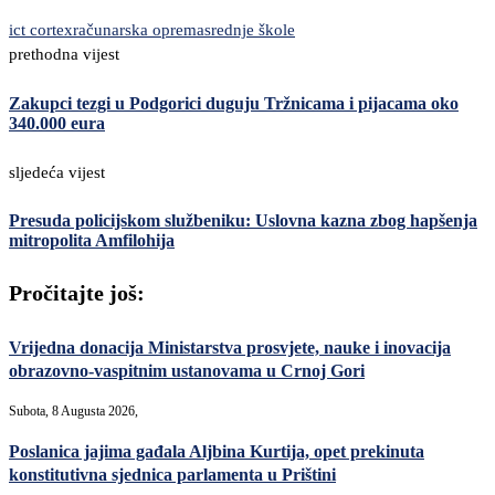
ict cortex
računarska oprema
srednje škole
prethodna vijest
Zakupci tezgi u Podgorici duguju Tržnicama i pijacama oko
340.000 eura
sljedeća vijest
Presuda policijskom službeniku: Uslovna kazna zbog hapšenja
mitropolita Amfilohija
Pročitajte još:
Vrijedna donacija Ministarstva prosvjete, nauke i inovacija
obrazovno-vaspitnim ustanovama u Crnoj Gori
Subota, 8 Augusta 2026,
Poslanica jajima gađala Aljbina Kurtija, opet prekinuta
konstitutivna sjednica parlamenta u Prištini