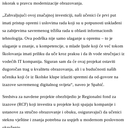
iskorak u pravcu modernizacije obrazovanja.
„Zahvaljujući ovoj značajnoj investiciji, naši učenici će prvi put
imati pristup opremi i uslovima rada koji su u potpunosti usklađeni
sa zahtjevima savremenog tržišta rada u oblasti informacionih
tehnologija. Ova podrška nije samo ulaganje u opremu – to je
ulaganje u znanje, u kompetencije, u mlade ljude koji će već tokom
školovanja imati priliku da uče kroz praksu i da ih vode stručnjaci iz
vodećih IT kompanija. Siguran sam da će ovaj projekat ostaviti
dugoročan trag u kvalitetu obrazovanja, ali i u budućnosti naših
učenika koji će iz školske klupe izlaziti spremni da od-govore na
izazove savremenog digitalnog svijeta“, naveo je Spahić.
Sredstva za navdene projekte obezbijedio je Regionalni fond za
izazove (RCF) koji investira u projekte koji spajaju kompanije i
ustanove za stručno obrazovanje i obuku, osiguravajući da učenici
steknu vještine i znanja potrebna za uspjeh u modernom poslovnom
okruženju.