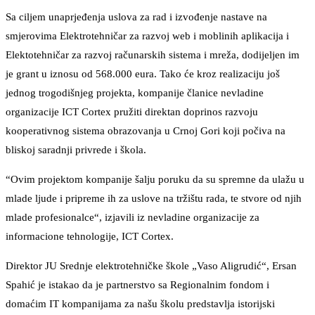
Sa ciljem unaprjeđenja uslova za rad i izvođenje nastave na
smjerovima Elektrotehničar za razvoj web i moblinih aplikacija i
Elektotehničar za razvoj računarskih sistema i mreža, dodijeljen im
je grant u iznosu od 568.000 eura. Tako će kroz realizaciju još
jednog trogodišnjeg projekta, kompanije članice nevladine
organizacije ICT Cortex pružiti direktan doprinos razvoju
kooperativnog sistema obrazovanja u Crnoj Gori koji počiva na
bliskoj saradnji privrede i škola.
“Ovim projektom kompanije šalju poruku da su spremne da ulažu u
mlade ljude i pripreme ih za uslove na tržištu rada, te stvore od njih
mlade profesionalce“, izjavili iz nevladine organizacije za
informacione tehnologije, ICT Cortex.
Direktor JU Srednje elektrotehničke škole „Vaso Aligrudić“, Ersan
Spahić je istakao da je partnerstvo sa Regionalnim fondom i
domaćim IT kompanijama za našu školu predstavlja istorijski