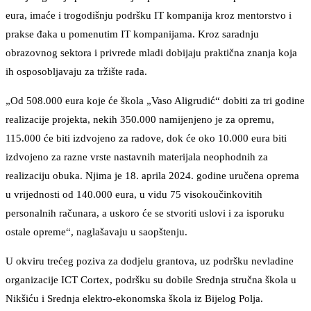
eura, imaće i trogodišnju podršku IT kompanija kroz mentorstvo i
prakse đaka u pomenutim IT kompanijama. Kroz saradnju
obrazovnog sektora i privrede mladi dobijaju praktična znanja koja
ih osposobljavaju za tržište rada.
„Od 508.000 eura koje će škola „Vaso Aligrudić“ dobiti za tri godine
realizacije projekta, nekih 350.000 namijenjeno je za opremu,
115.000 će biti izdvojeno za radove, dok će oko 10.000 eura biti
izdvojeno za razne vrste nastavnih materijala neophodnih za
realizaciju obuka. Njima je 18. aprila 2024. godine uručena oprema
u vrijednosti od 140.000 eura, u vidu 75 visokoučinkovitih
personalnih računara, a uskoro će se stvoriti uslovi i za isporuku
ostale opreme“, naglašavaju u saopštenju.
U okviru trećeg poziva za dodjelu grantova, uz podršku nevladine
organizacije ICT Cortex, podršku su dobile Srednja stručna škola u
Nikšiću i Srednja elektro-ekonomska škola iz Bijelog Polja.