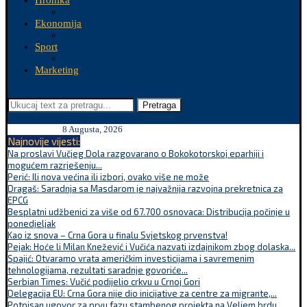
Hronika
Ekonomija
Sport
Marketing
Pretraga
8 Augusta, 2026
Najnovije vijesti:
Na proslavi Vučjeg Dola razgovarano o Bokokotorskoj eparhiji i
mogućem razrješenju...
Perić: Ili nova većina ili izbori, ovako više ne može
Dragaš: Saradnja sa Masdarom je najvažnija razvojna prekretnica za
EPCG
Besplatni udžbenici za više od 67.700 osnovaca: Distribucija počinje u
ponedjeljak
Kao iz snova – Crna Gora u finalu Svjetskog prvenstva!
Pejak: Hoće li Milan Knežević i Vučića nazvati izdajnikom zbog dolaska...
Spajić: Otvaramo vrata američkim investicijama i savremenim
tehnologijama, rezultati saradnje govoriće...
Serbian Times: Vučić podijelio crkvu u Crnoj Gori
Delegacija EU: Crna Gora nije dio inicijative za centre za migrante,...
Potpisan ugovor za prvu fazu stambenog projekta na Veljem brdu