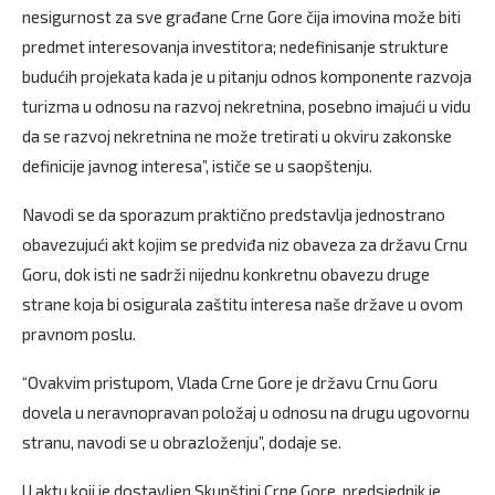
nesigurnost za sve građane Crne Gore čija imovina može biti
predmet interesovanja investitora; nedefinisanje strukture
budućih projekata kada je u pitanju odnos komponente razvoja
turizma u odnosu na razvoj nekretnina, posebno imajući u vidu
da se razvoj nekretnina ne može tretirati u okviru zakonske
definicije javnog interesa”, ističe se u saopštenju.
Navodi se da sporazum praktično predstavlja jednostrano
obavezujući akt kojim se predviđa niz obaveza za državu Crnu
Goru, dok isti ne sadrži nijednu konkretnu obavezu druge
strane koja bi osigurala zaštitu interesa naše države u ovom
pravnom poslu.
“Ovakvim pristupom, Vlada Crne Gore je državu Crnu Goru
dovela u neravnopravan položaj u odnosu na drugu ugovornu
stranu, navodi se u obrazloženju”, dodaje se.
U aktu koji je dostavljen Skupštini Crne Gore, predsjednik je