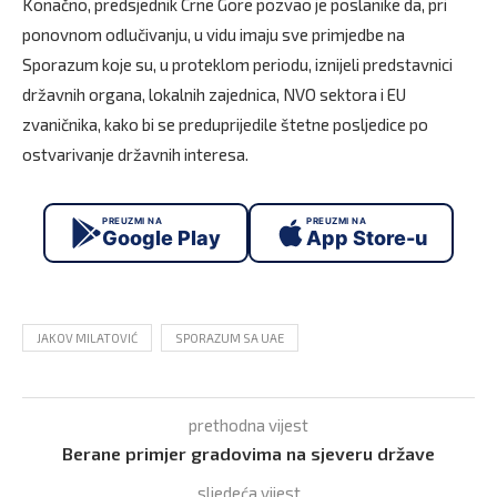
Konačno, predsjednik Crne Gore pozvao je poslanike da, pri
ponovnom odlučivanju, u vidu imaju sve primjedbe na
Sporazum koje su, u proteklom periodu, iznijeli predstavnici
državnih organa, lokalnih zajednica, NVO sektora i EU
zvaničnika, kako bi se preduprijedile štetne posljedice po
ostvarivanje državnih interesa.
PREUZMI NA
PREUZMI NA
Google Play
App Store-u
JAKOV MILATOVIĆ
SPORAZUM SA UAE
prethodna vijest
Berane primjer gradovima na sjeveru države
sljedeća vijest