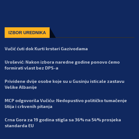
IZBOR UREDNIKA
Vučić ćuti dok Kurti krstari Gazivodama
Urošević: Nakon izbora naredne godine ponovo ćemo
formirati vlast bez DPS-a
Prividene dvije osobe koje su u Gusinju isticale zastavu
Velike Albanije
MCP odgovorila Vučiću: Nedopustivo političko tumačenje
litija i crkvenih pitanja
Crna Gora za 19 godina stigla sa 36% na 54% prosjeka
standarda EU