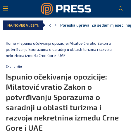
Poreska uprava: Za sedam mjeseci napl
NAJNOVIJE VIJESTI:
Laković: Crna Gora nije dobila zvaničn
Crna Gora neće biti domaćin migrants
Aerodromi Crne Gore za sedam mjeseci
EPCG: Sistem stabilan, Termoelektran
Spajić: Crna Gora neće prihvatiti cent
Home
»
Ispunio očekivanja opozicije: Milatović vratio Zakon o
potvrđivanju Sporazuma o saradnji u oblasti turizma i razvoja
nekretnina između Crne Gore i UAE
Ekonomija
Ispunio očekivanja opozicije:
Milatović vratio Zakon o
potvrđivanju Sporazuma o
saradnji u oblasti turizma i
razvoja nekretnina između Crne
Gore i UAE