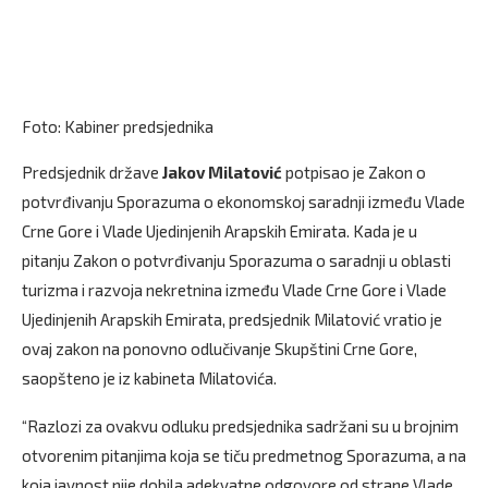
Foto: Kabiner predsjednika
Predsjednik države
Jakov Milatović
potpisao je Zakon o
potvrđivanju Sporazuma o ekonomskoj saradnji između Vlade
Crne Gore i Vlade Ujedinjenih Arapskih Emirata. Kada je u
pitanju Zakon o potvrđivanju Sporazuma o saradnji u oblasti
turizma i razvoja nekretnina između Vlade Crne Gore i Vlade
Ujedinjenih Arapskih Emirata, predsjednik Milatović vratio je
ovaj zakon na ponovno odlučivanje Skupštini Crne Gore,
saopšteno je iz kabineta Milatovića.
“Razlozi za ovakvu odluku predsjednika sadržani su u brojnim
otvorenim pitanjima koja se tiču predmetnog Sporazuma, a na
koja javnost nije dobila adekvatne odgovore od strane Vlade