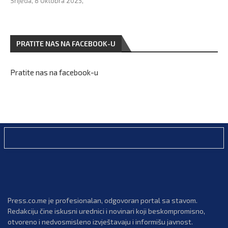
Srijeda, 8 Oktobra 2025,
PRATITE NAS NA FACEBOOK-U
Pratite nas na facebook-u
Press.co.me je profesionalan, odgovoran portal sa stavom.
Redakciju čine iskusni urednici i novinari koji beskompromisno,
otvoreno i nedvosmisleno izvještavaju i informišu javnost.