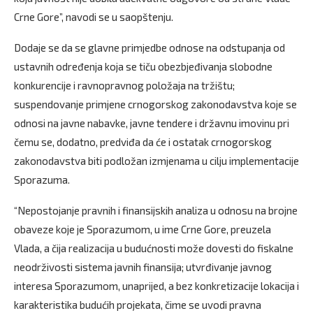
Crne Gore”, navodi se u saopštenju.
Dodaje se da se glavne primjedbe odnose na odstupanja od
ustavnih određenja koja se tiču obezbjeđivanja slobodne
konkurencije i ravnopravnog položaja na tržištu;
suspendovanje primjene crnogorskog zakonodavstva koje se
odnosi na javne nabavke, javne tendere i državnu imovinu pri
čemu se, dodatno, predviđa da će i ostatak crnogorskog
zakonodavstva biti podložan izmjenama u cilju implementacije
Sporazuma.
“Nepostojanje pravnih i finansijskih analiza u odnosu na brojne
obaveze koje je Sporazumom, u ime Crne Gore, preuzela
Vlada, a čija realizacija u budućnosti može dovesti do fiskalne
neodrživosti sistema javnih finansija; utvrđivanje javnog
interesa Sporazumom, unaprijed, a bez konkretizacije lokacija i
karakteristika budućih projekata, čime se uvodi pravna