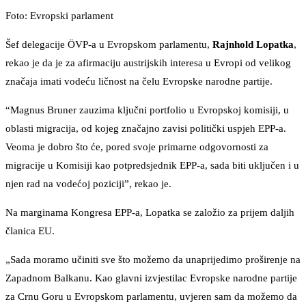
Foto: Evropski parlament
Šef delegacije ÖVP-a u Evropskom parlamentu,
Rajnhold Lopatka
,
rekao je da je za afirmaciju austrijskih interesa u Evropi od velikog
značaja imati vodeću ličnost na čelu Evropske narodne partije.
“Magnus Bruner zauzima ključni portfolio u Evropskoj komisiji, u
oblasti migracija, od kojeg značajno zavisi politički uspjeh EPP-a.
Veoma je dobro što će, pored svoje primarne odgovornosti za
migracije u Komisiji kao potpredsjednik EPP-a, sada biti uključen i u
njen rad na vodećoj poziciji”, rekao je.
Na marginama Kongresa EPP-a, Lopatka se založio za prijem daljih
članica EU.
„Sada moramo učiniti sve što možemo da unaprijedimo proširenje na
Zapadnom Balkanu. Kao glavni izvjestilac Evropske narodne partije
za Crnu Goru u Evropskom parlamentu, uvjeren sam da možemo da