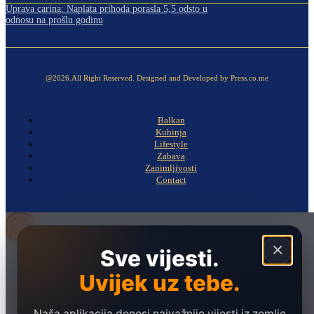
Uprava carina: Naplata prihoda porasla 5,5 odsto u
odnosu na prošlu godinu
@2026.All Right Reserved. Designed and Developed by Press.co.me
Balkan
Kuhinja
Lifestyle
Zabava
Zanimljivosti
Contact
×
Sve vijesti.
Naslovna
Politika
Uvijek uz tebe.
Društvo
Naša aplikacija donosi najvažnije vijesti iz zemlje