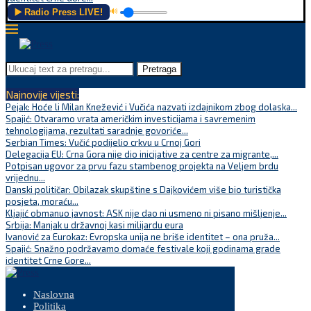
▶️ Radio Press LIVE!
🔊
Pretraga
Najnovije vijesti:
Pejak: Hoće li Milan Knežević i Vučića nazvati izdajnikom zbog dolaska...
Spajić: Otvaramo vrata američkim investicijama i savremenim
tehnologijama, rezultati saradnje govoriće...
Serbian Times: Vučić podijelio crkvu u Crnoj Gori
Delegacija EU: Crna Gora nije dio inicijative za centre za migrante,...
Potpisan ugovor za prvu fazu stambenog projekta na Veljem brdu
vrijednu...
Danski političar: Obilazak skupštine s Dajkovićem više bio turistička
posjeta, moraću...
Kljajić obmanuo javnost: ASK nije dao ni usmeno ni pisano mišljenje...
Srbija: Manjak u državnoj kasi milijardu eura
Ivanović za Eurokaz: Evropska unija ne briše identitet – ona pruža...
Spajić: Snažno podržavamo domaće festivale koji godinama grade
identitet Crne Gore...
Naslovna
Politika