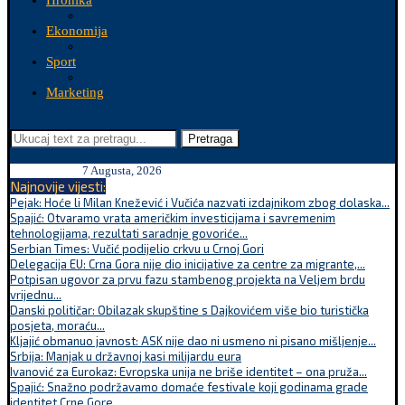
Hronika
Ekonomija
Sport
Marketing
Pretraga
7 Augusta, 2026
Najnovije vijesti:
Pejak: Hoće li Milan Knežević i Vučića nazvati izdajnikom zbog dolaska...
Spajić: Otvaramo vrata američkim investicijama i savremenim
tehnologijama, rezultati saradnje govoriće...
Serbian Times: Vučić podijelio crkvu u Crnoj Gori
Delegacija EU: Crna Gora nije dio inicijative za centre za migrante,...
Potpisan ugovor za prvu fazu stambenog projekta na Veljem brdu
vrijednu...
Danski političar: Obilazak skupštine s Dajkovićem više bio turistička
posjeta, moraću...
Kljajić obmanuo javnost: ASK nije dao ni usmeno ni pisano mišljenje...
Srbija: Manjak u državnoj kasi milijardu eura
Ivanović za Eurokaz: Evropska unija ne briše identitet – ona pruža...
Spajić: Snažno podržavamo domaće festivale koji godinama grade
identitet Crne Gore...