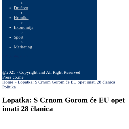
Društvo
Hronika
Ekonomija
Sport
Marketing
7 Augusta, 2026
@2025 - Copyright and All Right Reserved
Press.co.me
Home
»
Lopatka: S Crnom Gorom će EU opet imati 28 članica
Politika
Lopatka: S Crnom Gorom će EU opet
imati 28 članica