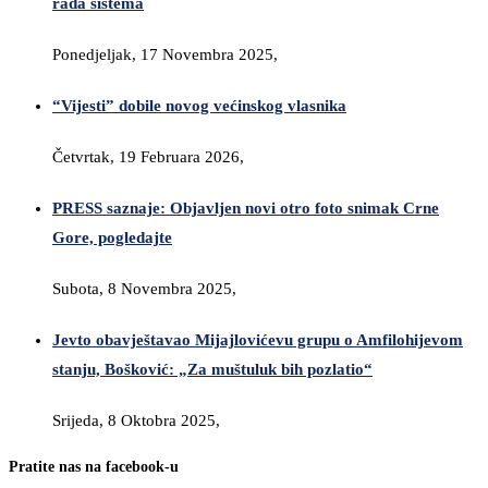
rada sistema
Ponedjeljak, 17 Novembra 2025,
“Vijesti” dobile novog većinskog vlasnika
Četvrtak, 19 Februara 2026,
PRESS saznaje: Objavljen novi otro foto snimak Crne
Gore, pogledajte
Subota, 8 Novembra 2025,
Jevto obavještavao Mijajlovićevu grupu o Amfilohijevom
stanju, Bošković: „Za muštuluk bih pozlatio“
Srijeda, 8 Oktobra 2025,
Pratite nas na facebook-u