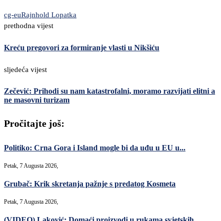
cg-eu
Rajnhold Lopatka
prethodna vijest
Kreću pregovori za formiranje vlasti u Nikšiću
sljedeća vijest
Zečević: Prihodi su nam katastrofalni, moramo razvijati elitni a
ne masovni turizam
Pročitajte još:
Politiko: Crna Gora i Island mogle bi da uđu u EU u...
Petak, 7 Augusta 2026,
Grubač: Krik skretanja pažnje s predatog Kosmeta
Petak, 7 Augusta 2026,
(VIDEO) Laković: Domaći proizvodi u rukama svjetskih