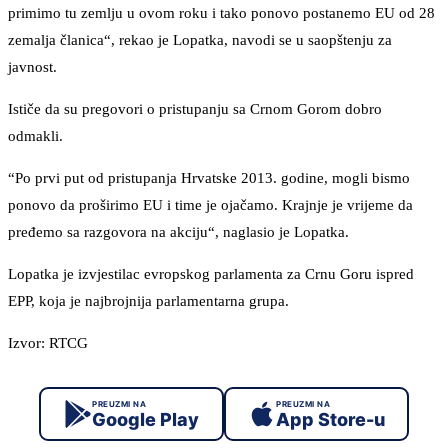
primimo tu zemlju u ovom roku i tako ponovo postanemo EU od 28
zemalja članica“, rekao je Lopatka, navodi se u saopštenju za
javnost.
Ističe da su pregovori o pristupanju sa Crnom Gorom dobro
odmakli.
“Po prvi put od pristupanja Hrvatske 2013. godine, mogli bismo
ponovo da proširimo EU i time je ojačamo. Krajnje je vrijeme da
pređemo sa razgovora na akciju“, naglasio je Lopatka.
Lopatka je izvjestilac evropskog parlamenta za Crnu Goru ispred
EPP, koja je najbrojnija parlamentarna grupa.
Izvor: RTCG
PREUZMI NA
PREUZMI NA
Google Play
App Store-u