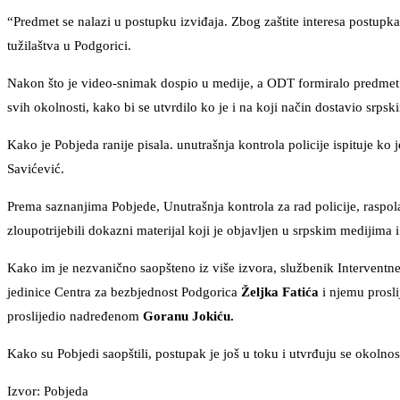
“Predmet se nalazi u postupku izviđaja. Zbog zaštite interesa postupka
tužilaštva u Podgorici.
Nakon što je video-snimak dospio u medije, a ODT formiralo predmet iz 
svih okolnosti, kako bi se utvrdilo ko je i na koji način dostavio srp
Kako je Pobjeda ranije pisala. unutrašnja kontrola policije ispituje ko
Savićević.
Prema saznanjima Pobjede, Unutrašnja kontrola za rad policije, raspola
zloupotrijebili dokazni materijal koji je objavljen u srpskim medijima 
Kako im je nezvanično saopšteno iz više izvora, službenik Interventne, 
jedinice Centra za bezbjednost Podgorica
Željka Fatića
i njemu prosli
proslijedio nadređenom
Goranu Jokiću.
Kako su Pobjedi saopštili, postupak je još u toku i utvrđuju se okolno
Izvor: Pobjeda