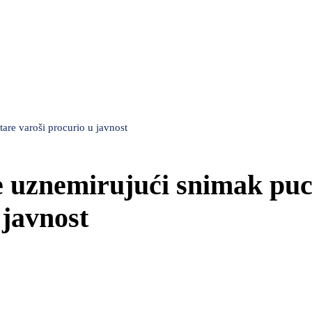
tare varoši procurio u javnost
je uznemirujući snimak pu
 javnost