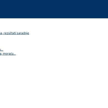
a, rezultati saradnje
...
a, moraću...