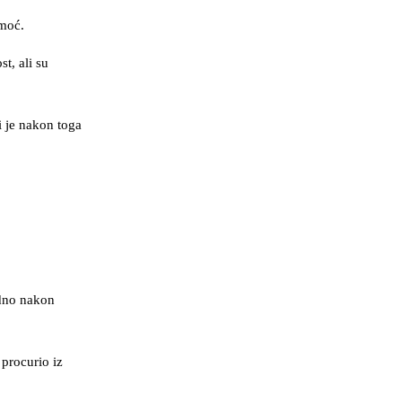
omoć.
t, ali su
i je nakon toga
edno nakon
procurio iz