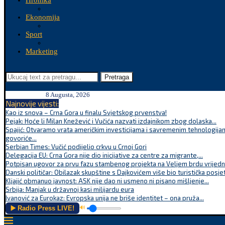
Hronika
Ekonomija
Sport
Marketing
Pretraga
8 Augusta, 2026
Najnovije vijesti:
Kao iz snova – Crna Gora u finalu Svjetskog prvenstva!
Pejak: Hoće li Milan Knežević i Vučića nazvati izdajnikom zbog dolaska...
Spajić: Otvaramo vrata američkim investicijama i savremenim tehnologijam
govoriće...
Serbian Times: Vučić podijelio crkvu u Crnoj Gori
Delegacija EU: Crna Gora nije dio inicijative za centre za migrante,...
Potpisan ugovor za prvu fazu stambenog projekta na Veljem brdu vrijednu
Danski političar: Obilazak skupštine s Dajkovićem više bio turistička posjet
Kljajić obmanuo javnost: ASK nije dao ni usmeno ni pisano mišljenje...
Srbija: Manjak u državnoj kasi milijardu eura
Ivanović za Eurokaz: Evropska unija ne briše identitet – ona pruža...
▶️ Radio Press LIVE!
🔊