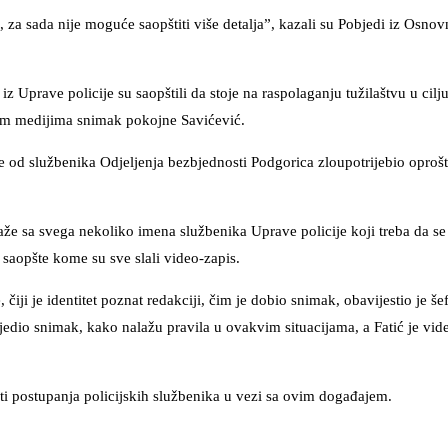
, za sada nije moguće saopštiti više detalja”, kazali su Pobjedi iz Osn
Uprave policije su saopštili da stoje na raspolaganju tužilaštvu u cilju
skim medijima snimak pokojne Savićević.
 je od službenika Odjeljenja bezbjednosti Podgorica zloupotrijebio oproš
že sa svega nekoliko imena službenika Uprave policije koji treba da se 
i saopšte kome su sve slali video-zapis.
čiji je identitet poznat redakciji, čim je dobio snimak, obavijestio je še
jedio snimak, kako nalažu pravila u ovakvim situacijama, a Fatić je vid
sti postupanja policijskih službenika u vezi sa ovim događajem.