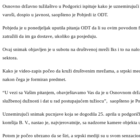
Osnovno državno tužilaštvo u Podgorici ispituje kako je uznemirujući 
varoši, dospio u javnost, saopšteno je Pobjedi iz ODT.
Pobjeda je u ponedjeljak uputila pitanja ODT da li su ovim povodom fo
zatražili da im ga dostave, ukoliko ga posjeduju.
Ovaj snimak objavljen je u subotu na društvenoj mreži Iks i to na nalog
sektora.
Kako je video-zapis počeo da kruži društvenim mrežama, a srpski mediji
nakon čega je formiran predmet.
“U vezi sa Vašim pitanjem, obavještavamo Vas da je u Osnovnom dr
službenoj dužnosti i dat u rad postupajućem tužiocu”, saopšteno je Pob
Uznemirujući snimak pucnjave koja se dogodila 25. aprila u podgori
komšija B. V., nastao je, najvjerovatnije, sa nadzorne kamere objekta u
Potom je počeo ubrzano da se širi, a srpski mediji su u svom senzacionali