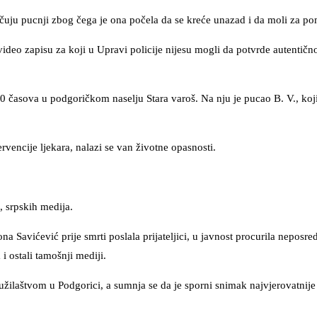
čuju pucnji zbog čega je ona počela da se kreće unazad i da moli za p
eo zapisu za koji u Upravi policije nijesu mogli da potvrde autentičnos
0 časova u podgoričkom naselju Stara varoš. Na nju je pucao B. V., koj
rvencije ljekara, nalazi se van životne opasnosti.
, srpskih medija.
na Savićević prije smrti poslala prijateljici, u javnost procurila neposr
i ostali tamošnji mediji.
ilaštvom u Podgorici, a sumnja se da je sporni snimak najvjerovatnije 