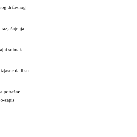
ovnog državnog
 razjašnjenja
tajni snimak
izjasne da li su
fa potražne
eo-zapis