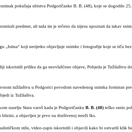
snimak pokušaja ubistva Podgoričanke B. B. (48), koje se dogodilo 25. 
rmirali predmet, ali tada im je rečeno da nijesu upoznati da takav snima
u „Istina“ koji nerijetko objavljuje snimke i fotografije koje se tiču b
 iskoristili priliku da ga neovlašćeno objave, Pobjeda je Tužilaštvu do
žavnom tužilaštvu u Podgorici povodom navedenog snimka formiran pr
jedi iz Tužilaštva.
čkom naselju Stara varoš kada je Podgoričanku
B. B. (48)
teško ranio po
 blizini, a objavljen je prvo na društvenoj mreži Iks.
stičkom stilu, video-zapis iskoristili i objavili kako bi ostvarili klik be