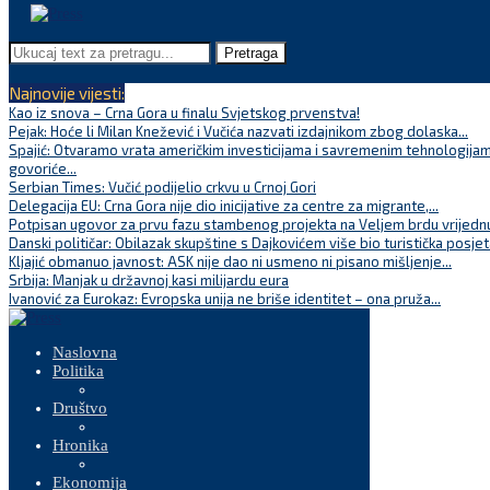
Pretraga
Najnovije vijesti:
Kao iz snova – Crna Gora u finalu Svjetskog prvenstva!
Pejak: Hoće li Milan Knežević i Vučića nazvati izdajnikom zbog dolaska...
Spajić: Otvaramo vrata američkim investicijama i savremenim tehnologijam
govoriće...
Serbian Times: Vučić podijelio crkvu u Crnoj Gori
Delegacija EU: Crna Gora nije dio inicijative za centre za migrante,...
Potpisan ugovor za prvu fazu stambenog projekta na Veljem brdu vrijednu
Danski političar: Obilazak skupštine s Dajkovićem više bio turistička posjet
Kljajić obmanuo javnost: ASK nije dao ni usmeno ni pisano mišljenje...
Srbija: Manjak u državnoj kasi milijardu eura
Ivanović za Eurokaz: Evropska unija ne briše identitet – ona pruža...
Naslovna
Politika
Društvo
Hronika
Ekonomija