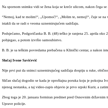
Na spornom snimku vidi se žena koja se kreće ulicom, nakon čega se 
“Nemoj, kad te molim!“, „Upomoć!“, „Molim te, nemoj!“, čuje se na vid
istakli da se radi o veoma uznemirujućem sadržaju.
Podsjećamo, Podgoričanka B. B. (48) teško je ranjena 25. aprila oko 2
pobjegao, a potom izvršio samoubistvo.
B. B. je sa teškim povredama prebačena u Klinički centar, a nakon inte
Slučaj Ivone Savićević
Nije prvi put da snimci uznemirujućeg sadržaja dospiju u ruke, obično
Sličan slučaj dogodio se kada je oproštajna poruka koju je pokojna Ivo
njenog nestanka, a taj video-zapis objavio je prvo srpski Kurir, a zatim 
Zbog toga je 20. januara formiran predmet pred Osnovnim državnim tuž
Uprave policije.