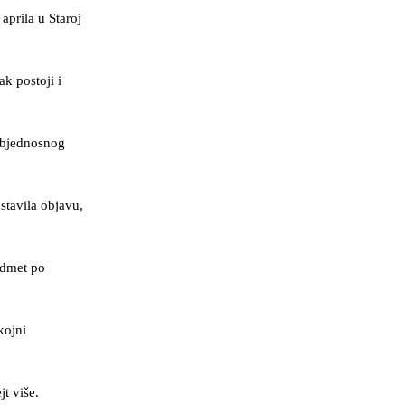
aprila u Staroj
k postoji i
ezbjednosnog
stavila objavu,
edmet po
kojni
jt više.