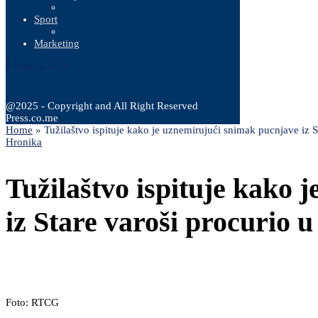
Sport
Marketing
8 Augusta, 2026
@2025 - Copyright and All Right Reserved
Press.co.me
Home
»
Tužilaštvo ispituje kako je uznemirujući snimak pucnjave iz S
Hronika
Tužilaštvo ispituje kako 
iz Stare varoši procurio u
Foto: RTCG