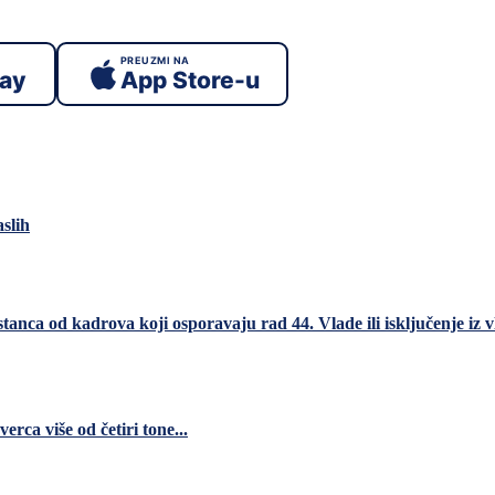
PREUZMI NA
lay
App Store-u
aslih
anca od kadrova koji osporavaju rad 44. Vlade ili isključenje iz vl
ca više od četiri tone...