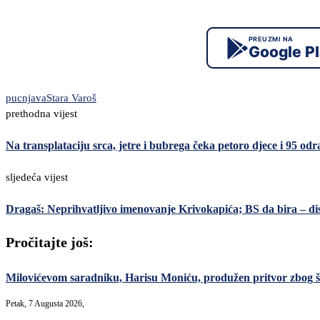
PREUZMI NA
Google P
pucnjava
Stara Varoš
prethodna vijest
Na transplataciju srca, jetre i bubrega čeka petoro djece i 95 odr
sljedeća vijest
Dragaš: Neprihvatljivo imenovanje Krivokapića; BS da bira – dist
Pročitajte još:
Milovićevom saradniku, Harisu Moniću, produžen pritvor zbog šver
Petak, 7 Augusta 2026,