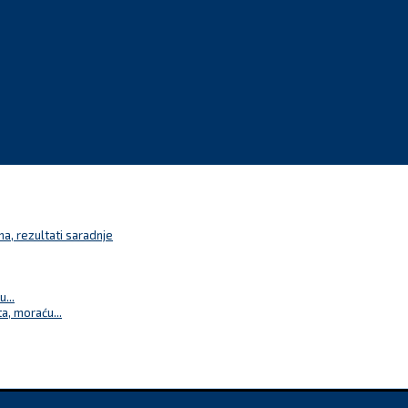
a, rezultati saradnje
...
a, moraću...