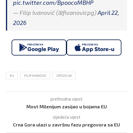
pic.twitter.com/BpoocoMBHP
— Filip Ivanović (@fivanovicpg)
April 22,
2026
PREUZMI NA
PREUZMI NA
Google Play
App Store-u
EU
FILIP IVANOVIĆ
OPOZICIJA
prethodna vijest
Most Milenijum zasijao u bojama EU
sljedeća vijest
Crna Gora ulazi u završnu fazu pregovora sa EU