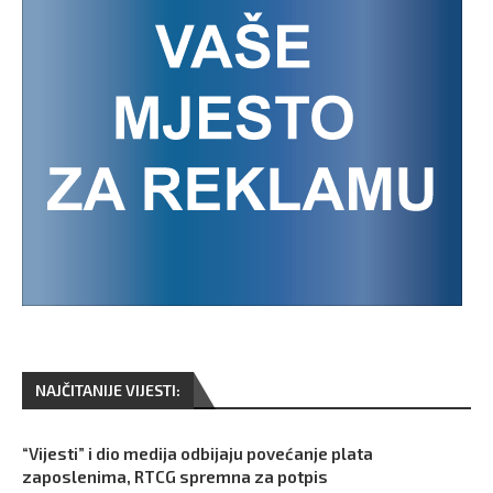
NAJČITANIJE VIJESTI:
“Vijesti” i dio medija odbijaju povećanje plata
zaposlenima, RTCG spremna za potpis