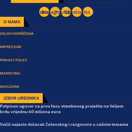
Facebook
Instagram
Youtube
Envelope
Rss
O NAMA
USLOVI KORIŠĆENJA
IMPRESSUM
PRIVACY POLICY
MARKETING
NASLOVNA
IZBOR UREDNIKA
Potpisan ugovor za prvu fazu stambenog projekta na Veljem
brdu vrijednu 40 miliona eura
Vučić najavio dolazak Zelenskog i razgovore o važnim temama