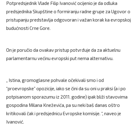
Potpredsjednik Vlade Filip Ivanović ocijenio je da odluka
predsjednika Skupštine o formiranju radne grupe za Ugovor o
pristupanju predstavlja odgovoran i važan korak ka evropskoj
budućnosti Crne Gore.
On je poručio da ovakav pristup potvrđuje da za aktuelnu
parlamentarnu većinu evropski put nema alternativu.
„ Istina, gromoglasne pohvale očekivali smo i od
“proevropske” opozicije, iako se čini da su oni u praksi (a i po
potpisanom sporazumu iz 2011. godine) ipak bliži stavovima
gospodina Milana Kneževića, pa su neki baš danas oštro
kritikovali čak i predsjednicu Evropske komisije. “, naveo je
Ivanović.