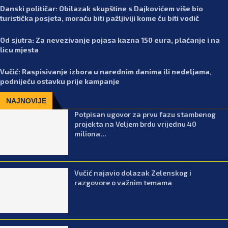
Danski političar: Obilazak skupštine s Dajkovićem više bio
turistička posjeta, moraću biti pažljiviji kome ću biti vodič
Od sjutra: Za nevezivanje pojasa kazna 150 eura, plaćanje i na
licu mjesta
Vučić: Raspisivanje izbora u narednim danima ili nedeljama,
podnijeću ostavku prije kampanje
NAJNOVIJE
Potpisan ugovor za prvu fazu stambenog
projekta na Veljem brdu vrijednu 40
miliona...
Vučić najavio dolazak Zelenskog i
razgovore o važnim temama