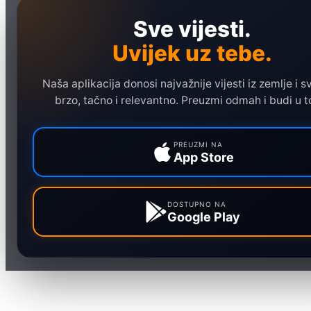
Naslovna
Sve vijesti.
Politika
Uvijek uz tebe.
Društvo
Hronika
Naša aplikacija donosi najvažnije vijesti iz zemlje i sv
Ekonomija
brzo, tačno i relevantno. Preuzmi odmah i budi u t
Sport
Marketing
PREUZMI NA
App Store
DOSTUPNO NA
Google Play