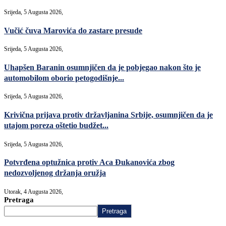
Srijeda, 5 Augusta 2026,
Vučić čuva Marovića do zastare presude
Srijeda, 5 Augusta 2026,
Uhapšen Baranin osumnjičen da je pobjegao nakon što je
automobilom oborio petogodišnje...
Srijeda, 5 Augusta 2026,
Krivična prijava protiv državljanina Srbije, osumnjičen da je
utajom poreza oštetio budžet...
Srijeda, 5 Augusta 2026,
Potvrđena optužnica protiv Aca Đukanovića zbog
nedozvoljenog držanja oružja
Utorak, 4 Augusta 2026,
Pretraga
Pretraga