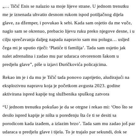
„… Tičić Enis se nalazio sa moje lijeve strane. U jednom trenutku
me je iznenada uhvatio desnom rukom ispod potiljačnog dijela
glave, za džemper, i povukao k sebi. Kada sam osjetio da me vuče,
naglo sam se okrenuo, prebacio lijevu ruku preko njegove desne, i u
cilju sprečavanja daljeg napada napravio sam mu polugu… usljed
čega mi je uputio riječi: ‘Platiće ti familija’. Tada sam osjetio jak
nalet adrenalina i zadao mu par udaraca otvorenom šakom u
predjelu glave”, piše u izjavi Đuričkovića policajcima.
Rekao im je i da mu je Tičić tada ponovo zaprijetio, aludirajući na
eksplozivnu napravu koja je početkom avgusta 2023. godine
aktivirana ispred kapije tog službenika spuškog zatvora
“U jednom trenutku pokušao je da se otrgne i rekao mi: ‘Ono što se
desilo ispred kapije je ništa u poređenju šta će ti se desiti sa
porodicom kada izađem, a izlazim brzo’. Tada sam mu zadao još par
udaraca u predjelu glave i tijela. To je trajalo par sekundi, dok se