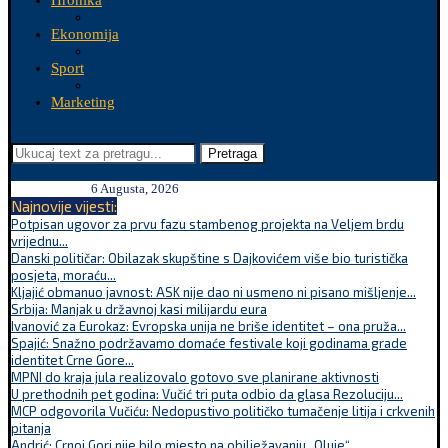
Hronika
Ekonomija
Sport
Marketing
Pretraga
6 Augusta, 2026
Najnovije vijesti:
Potpisan ugovor za prvu fazu stambenog projekta na Veljem brdu
vrijednu...
Danski političar: Obilazak skupštine s Dajkovićem više bio turistička
posjeta, moraću...
Kljajić obmanuo javnost: ASK nije dao ni usmeno ni pisano mišljenje...
Srbija: Manjak u državnoj kasi milijardu eura
Ivanović za Eurokaz: Evropska unija ne briše identitet – ona pruža...
Spajić: Snažno podržavamo domaće festivale koji godinama grade
identitet Crne Gore...
MPNI do kraja jula realizovalo gotovo sve planirane aktivnosti
U prethodnih pet godina: Vučić tri puta odbio da glasa Rezoluciju...
MCP odgovorila Vučiću: Nedopustivo političko tumačenje litija i crkvenih
pitanja
Andrić: Crnoj Gori nije bilo mjesto na obilježavanju „Oluje“