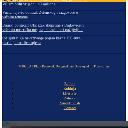
Veljem brdu vrijednu 40 miliona...
Vučić najavio dolazak Zelenskog i razgovore o
važnim temama
Danski političar: Obilazak skupštine s Dajkovićem
više bio turistička posjeta, moraću biti pažljiviji...
Od sjutra: Za nevezivanje pojasa kazna 150 eura,
plaćanje i na licu mjesta
@2026.All Right Reserved. Designed and Developed by Press.co.me
Balkan
Kuhinja
Lifestyle
Zabava
Zanimljivosti
Contact