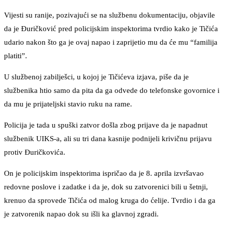
Vijesti su ranije, pozivajući se na službenu dokumentaciju, objavile
da je Đuričković pred policijskim inspektorima tvrdio kako je Tičića
udario nakon što ga je ovaj napao i zaprijetio mu da će mu “familija
platiti”.
U službenoj zabilješci, u kojoj je Tičićeva izjava, piše da je
službenika htio samo da pita da ga odvede do telefonske govornice i
da mu je prijateljski stavio ruku na rame.
Policija je tada u spuški zatvor došla zbog prijave da je napadnut
službenik UIKS-a, ali su tri dana kasnije podnijeli krivičnu prijavu
protiv Đuričkovića.
On je policijskim inspektorima ispričao da je 8. aprila izvršavao
redovne poslove i zadatke i da je, dok su zatvorenici bili u šetnji,
krenuo da sprovede Tičića od malog kruga do ćelije. Tvrdio i da ga
je zatvorenik napao dok su išli ka glavnoj zgradi.