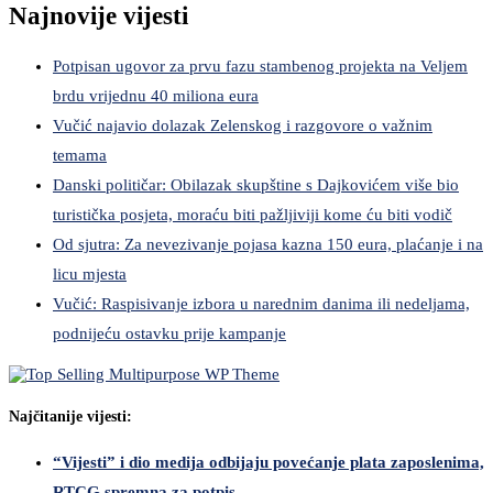
Najnovije vijesti
Potpisan ugovor za prvu fazu stambenog projekta na Veljem
brdu vrijednu 40 miliona eura
Vučić najavio dolazak Zelenskog i razgovore o važnim
temama
Danski političar: Obilazak skupštine s Dajkovićem više bio
turistička posjeta, moraću biti pažljiviji kome ću biti vodič
Od sjutra: Za nevezivanje pojasa kazna 150 eura, plaćanje i na
licu mjesta
Vučić: Raspisivanje izbora u narednim danima ili nedeljama,
podnijeću ostavku prije kampanje
Najčitanije vijesti:
“Vijesti” i dio medija odbijaju povećanje plata zaposlenima,
RTCG spremna za potpis