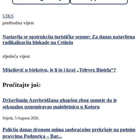
UIKS
prethodna vijest
Nastavlja se opstrukcija turističke sezone: Za danas najavljena
radikalizacija blokade na Cetinju
sljedeća vijest
Mijajlović u bjekstvu, je li to i kraj „Televex Biotela“?
Pročitajte još:
Državljanin Azerbejdžana uhapšen zbog sumnje da je
seksualno uznemiravao maloljetnicu u Kotoru
Srijeda, 5 Augusta 2026,
Policija danas dronom snima saobraćajne prekršaje na putnim
pravcima Podgorica – Bar...