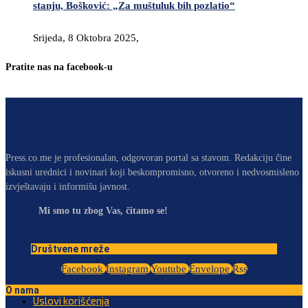
stanju, Bošković: „Za muštuluk bih pozlatio“
Srijeda, 8 Oktobra 2025,
Pratite nas na facebook-u
Press.co.me je profesionalan, odgovoran portal sa stavom. Redakciju čine
iskusni urednici i novinari koji beskompromisno, otvoreno i nedvosmisleno
izvještavaju i informišu javnost.
Mi smo tu zbog Vas, čitamo se!
Društvene mreže
Facebook
Instagram
Youtube
Envelope
Rss
O nama
Uslovi korišćenja