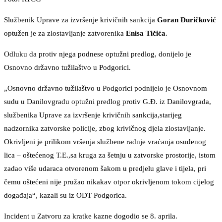
Službenik Uprave za izvršenje krivičnih sankcija
Goran Đuričković
optužen je za zlostavljanje zatvorenika
Enisa Tičića
.
Odluku da protiv njega podnese optužni predlog, donijelo je
Osnovno državno tužilaštvo u Podgorici.
„Osnovno državno tužilaštvo u Podgorici podnijelo je Osnovnom
sudu u Danilovgradu optužni predlog protiv G.Đ. iz Danilovgrada,
službenika Uprave za izvršenje krivičnih sankcija,starijeg
nadzornika zatvorske policije, zbog krivičnog djela zlostavljanje.
Okrivljeni je prilikom vršenja službene radnje vraćanja osuđenog
lica – oštećenog T.E.,sa kruga za šetnju u zatvorske prostorije, istom
zadao više udaraca otvorenom šakom u predjelu glave i tijela, pri
čemu oštećeni nije pružao nikakav otpor okrivljenom tokom cijelog
događaja“, kazali su iz ODT Podgorica.
Incident u Zatvoru za kratke kazne dogodio se 8. aprila.