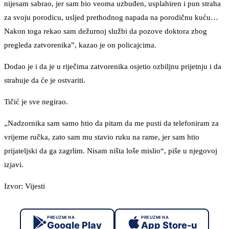
nijesam sabrao, jer sam bio veoma uzbuđen, usplahiren i pun straha
za svoju porodicu, usljed prethodnog napada na porodičnu kuću…
Nakon toga rekao sam dežurnoj službi da pozove doktora zbog
pregleda zatvorenika”, kazao je on policajcima.
Dodao je i da je u riječima zatvorenika osjetio ozbiljnu prijetnju i da
strahuje da će je ostvariti.
Tičić je sve negirao.
„Nadzornika sam samo htio da pitam da me pusti da telefoniram za
vrijeme ručka, zato sam mu stavio ruku na rame, jer sam htio
prijateljski da ga zagrlim. Nisam ništa loše mislio“, piše u njegovoj
izjavi.
Izvor: Vijesti
PREUZMI NA
PREUZMI NA
Google Play
App Store-u