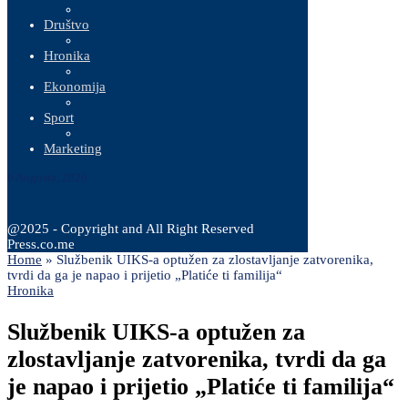
Društvo
Hronika
Ekonomija
Sport
Marketing
6 Augusta, 2026
@2025 - Copyright and All Right Reserved
Press.co.me
Home
»
Službenik UIKS-a optužen za zlostavljanje zatvorenika,
tvrdi da ga je napao i prijetio „Platiće ti familija“
Hronika
Službenik UIKS-a optužen za
zlostavljanje zatvorenika, tvrdi da ga
je napao i prijetio „Platiće ti familija“