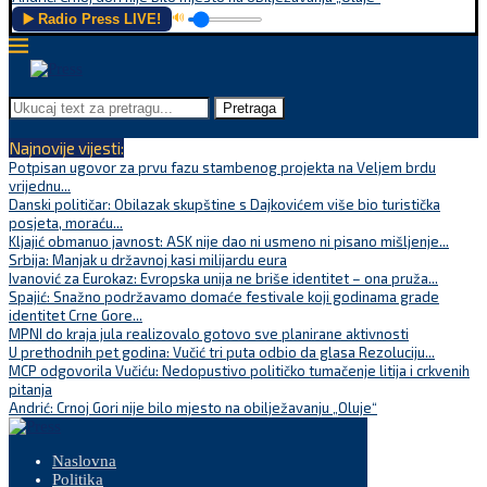
▶️ Radio Press LIVE!
🔊
Pretraga
Najnovije vijesti:
Potpisan ugovor za prvu fazu stambenog projekta na Veljem brdu
vrijednu...
Danski političar: Obilazak skupštine s Dajkovićem više bio turistička
posjeta, moraću...
Kljajić obmanuo javnost: ASK nije dao ni usmeno ni pisano mišljenje...
Srbija: Manjak u državnoj kasi milijardu eura
Ivanović za Eurokaz: Evropska unija ne briše identitet – ona pruža...
Spajić: Snažno podržavamo domaće festivale koji godinama grade
identitet Crne Gore...
MPNI do kraja jula realizovalo gotovo sve planirane aktivnosti
U prethodnih pet godina: Vučić tri puta odbio da glasa Rezoluciju...
MCP odgovorila Vučiću: Nedopustivo političko tumačenje litija i crkvenih
pitanja
Andrić: Crnoj Gori nije bilo mjesto na obilježavanju „Oluje“
Naslovna
Politika