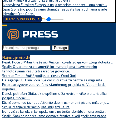
Srbija: Manjak u državnoj kasi milijardu eura
Ivanović za Eurokaz: Evropska unija ne briše identitet – ona pruža...
Spajić: Snažno podržavamo domaće festivale koji godinama grade
identitet Crne Gore...
▶️ Radio Press LIVE!
🔊
Pretraga
Najnovije vijesti:
Pejak: Hoće li Milan Knežević i Vučića nazvati izdajnikom zbog dolaska...
Spajić: Otvaramo vrata američkim investicijama i savremenim
tehnologijama, rezultati saradnje govoriće...
Serbian Times: Vučić podijelio crkvu u Crnoj Gori
Delegacija EU: Crna Gora nije dio inicijative za centre za migrante,...
Potpisan ugovor za prvu fazu stambenog projekta na Veljem brdu
vrijednu...
Danski političar: Obilazak skupštine s Dajkovićem više bio turistička
posjeta, moraću...
Kljajić obmanuo javnost: ASK nije dao ni usmeno ni pisano mišljenje...
Srbija: Manjak u državnoj kasi milijardu eura
Ivanović za Eurokaz: Evropska unija ne briše identitet – ona pruža...
Spajić: Snažno podržavamo domaće festivale koji godinama grade