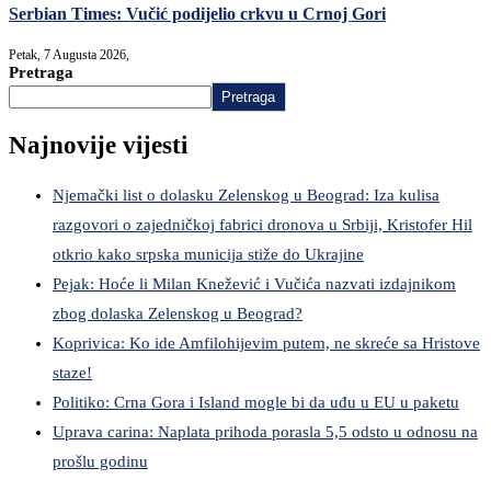
Serbian Times: Vučić podijelio crkvu u Crnoj Gori
Petak, 7 Augusta 2026,
Pretraga
Pretraga
Najnovije vijesti
Njemački list o dolasku Zelenskog u Beograd: Iza kulisa
razgovori o zajedničkoj fabrici dronova u Srbiji, Kristofer Hil
otkrio kako srpska municija stiže do Ukrajine
Pejak: Hoće li Milan Knežević i Vučića nazvati izdajnikom
zbog dolaska Zelenskog u Beograd?
Koprivica: Ko ide Amfilohijevim putem, ne skreće sa Hristove
staze!
Politiko: Crna Gora i Island mogle bi da uđu u EU u paketu
Uprava carina: Naplata prihoda porasla 5,5 odsto u odnosu na
prošlu godinu