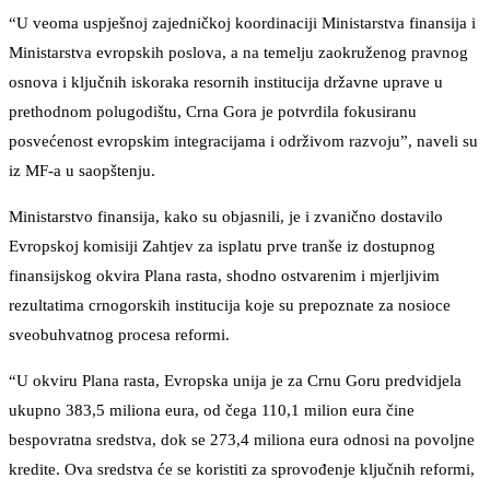
“U veoma uspješnoj zajedničkoj koordinaciji Ministarstva finansija i
Ministarstva evropskih poslova, a na temelju zaokruženog pravnog
osnova i ključnih iskoraka resornih institucija državne uprave u
prethodnom polugodištu, Crna Gora je potvrdila fokusiranu
posvećenost evropskim integracijama i održivom razvoju”, naveli su
iz MF-a u saopštenju.
Ministarstvo finansija, kako su objasnili, je i zvanično dostavilo
Evropskoj komisiji Zahtjev za isplatu prve tranše iz dostupnog
finansijskog okvira Plana rasta, shodno ostvarenim i mjerljivim
rezultatima crnogorskih institucija koje su prepoznate za nosioce
sveobuhvatnog procesa reformi.
“U okviru Plana rasta, Evropska unija je za Crnu Goru predvidjela
ukupno 383,5 miliona eura, od čega 110,1 milion eura čine
bespovratna sredstva, dok se 273,4 miliona eura odnosi na povoljne
kredite. Ova sredstva će se koristiti za sprovođenje ključnih reformi,