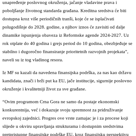
unapređenje poslovnog okruženja, jačanje vladavine prava i
poboljšanje životnog standarda građana. Kreditna sredstva će biti
dostupna kroz više periodičnih tranši, koje će se isplaćivati
polugodišnje do 2028. godine, a njihov iznos će zavisiti od dalje
dinamike ispunjenja obaveza iz Reformske agende 2024-2027. Uz
rok otplate do 40 godina i grejs period do 10 godina, obezbjeđuje se
stabilno i dugoročno finansiranje prioritetnih razvojnih projekata”,
naveli su iz tog vladinog resora.
Iz MF su kazali da navedena finansijska podrška, za nas kao državu
kandidata, znači i brži put ka EU, jače institucije, sigurnije poslovno
okruženje i kvalitetniji život za sve građane.
“Ovim programom Crna Gora ne samo da postaje ekonomski
konkurentnija, već i dokazuje svoju spremnost za pridruživanje
evropskoj zajednici. Progres ove vrste zamajac je i za procese koji
slijede u okviru upravljanja strukturama i dostupnim sredstvima
pretpristupne finansijske podrške EU, kroz finansijsku perspektivu