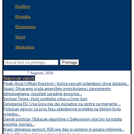
Društvo
Hronika
Ekonomija
Sport
Marketing
Pretraga
7 Augusta, 2026
Najnovije vijesti:
Pejak: Hoće li Milan Knežević i Vučića nazvati izdajnikom zbog dolaska...
Spajić: Otvaramo vrata američkim investicijama i savremenim
tehnologijama, rezultati saradnje govoriće...
Serbian Times: Vučić podijelio crkvu u Crnoj Gori
Delegacija EU: Crna Gora nije dio inicijative za centre za migrante,...
Potpisan ugovor za prvu fazu stambenog projekta na Veljem brdu
vrijednu...
Danski političar: Obilazak skupštine s Dajkovićem više bio turistička
posjeta, moraću...
Kljajić obmanuo javnost: ASK nije dao ni usmeno ni pisano mišljenje...