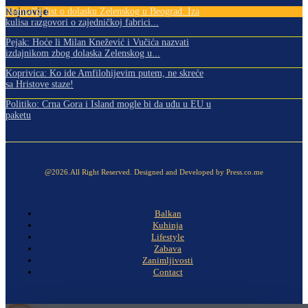
Najnovije
Njemački list o dolasku Zelenskog u Beograd: Iza
kulisa razgovori o zajedničkoj fabrici...
Pejak: Hoće li Milan Knežević i Vučića nazvati
izdajnikom zbog dolaska Zelenskog u...
Koprivica: Ko ide Amfilohijevim putem, ne skreće
sa Hristove staze!
Politiko: Crna Gora i Island mogle bi da uđu u EU u
paketu
@2026.All Right Reserved. Designed and Developed by Press.co.me
Balkan
Kuhinja
Lifestyle
Zabava
Zanimljivosti
Contact