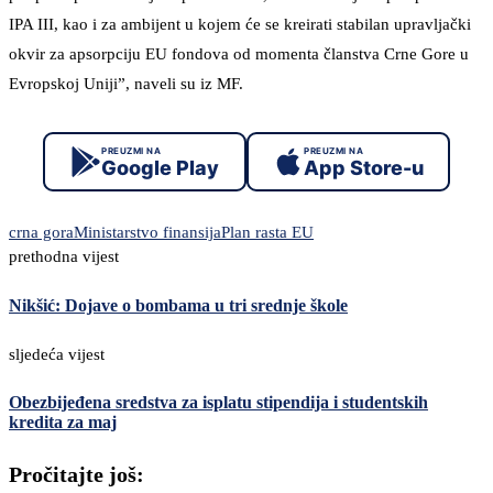
IPA III, kao i za ambijent u kojem će se kreirati stabilan upravljački
okvir za apsorpciju EU fondova od momenta članstva Crne Gore u
Evropskoj Uniji”, naveli su iz MF.
PREUZMI NA
PREUZMI NA
Google Play
App Store-u
crna gora
Ministarstvo finansija
Plan rasta EU
prethodna vijest
Nikšić: Dojave o bombama u tri srednje škole
sljedeća vijest
Obezbijeđena sredstva za isplatu stipendija i studentskih
kredita za maj
Pročitajte još: