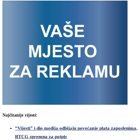
Najčitanije vijesti:
“Vijesti” i dio medija odbijaju povećanje plata zaposlenima,
RTCG spremna za potpis