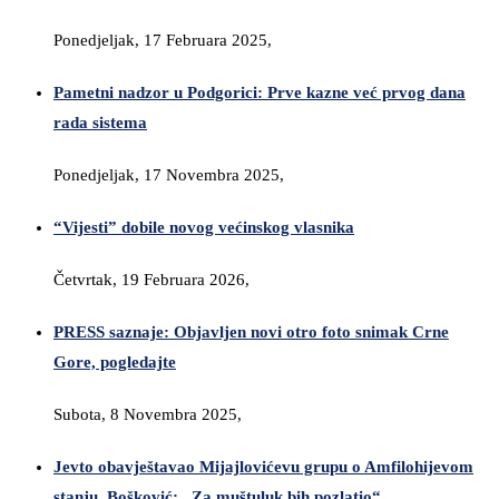
Ponedjeljak, 17 Februara 2025,
Pametni nadzor u Podgorici: Prve kazne već prvog dana
rada sistema
Ponedjeljak, 17 Novembra 2025,
“Vijesti” dobile novog većinskog vlasnika
Četvrtak, 19 Februara 2026,
PRESS saznaje: Objavljen novi otro foto snimak Crne
Gore, pogledajte
Subota, 8 Novembra 2025,
Jevto obavještavao Mijajlovićevu grupu o Amfilohijevom
stanju, Bošković: „Za muštuluk bih pozlatio“