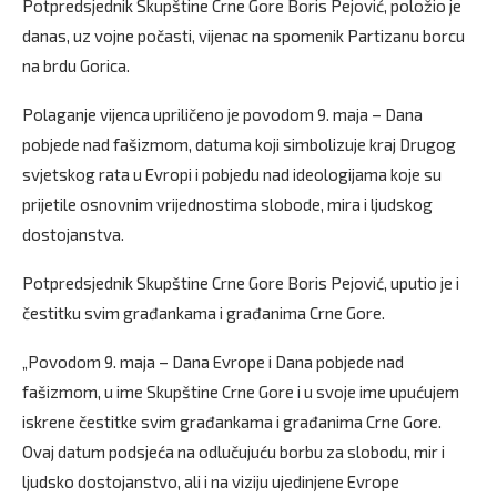
Potpredsjednik Skupštine Crne Gore Boris Pejović, položio je
danas, uz vojne počasti, vijenac na spomenik Partizanu borcu
na brdu Gorica.
Polaganje vijenca upriličeno je povodom 9. maja – Dana
pobjede nad fašizmom, datuma koji simbolizuje kraj Drugog
svjetskog rata u Evropi i pobjedu nad ideologijama koje su
prijetile osnovnim vrijednostima slobode, mira i ljudskog
dostojanstva.
Potpredsjednik Skupštine Crne Gore Boris Pejović, uputio je i
čestitku svim građankama i građanima Crne Gore.
„Povodom 9. maja – Dana Evrope i Dana pobjede nad
fašizmom, u ime Skupštine Crne Gore i u svoje ime upućujem
iskrene čestitke svim građankama i građanima Crne Gore.
Ovaj datum podsjeća na odlučujuću borbu za slobodu, mir i
ljudsko dostojanstvo, ali i na viziju ujedinjene Evrope