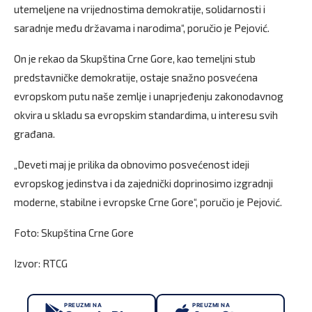
utemeljene na vrijednostima demokratije, solidarnosti i
saradnje među državama i narodima“, poručio je Pejović.
On je rekao da Skupština Crne Gore, kao temeljni stub
predstavničke demokratije, ostaje snažno posvećena
evropskom putu naše zemlje i unaprjeđenju zakonodavnog
okvira u skladu sa evropskim standardima, u interesu svih
građana.
„Deveti maj je prilika da obnovimo posvećenost ideji
evropskog jedinstva i da zajednički doprinosimo izgradnji
moderne, stabilne i evropske Crne Gore“, poručio je Pejović.
Foto: Skupština Crne Gore
Izvor: RTCG
PREUZMI NA
PREUZMI NA