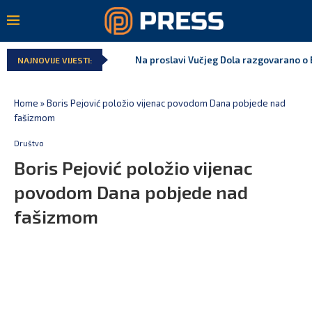
Na proslavi Vučjeg Dola razgovarano o B
NAJNOVIJE VIJESTI:
Home
»
Boris Pejović položio vijenac povodom Dana pobjede nad
fašizmom
Društvo
Boris Pejović položio vijenac
povodom Dana pobjede nad
fašizmom