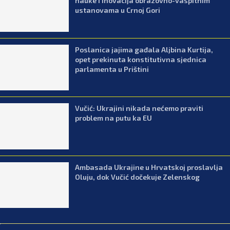
nauke i inovacija obrazovno-vaspitnim
ustanovama u Crnoj Gori
Poslanica jajima gađala Aljbina Kurtija,
opet prekinuta konstitutivna sjednica
parlamenta u Prištini
Vučić: Ukrajini nikada nećemo praviti
problem na putu ka EU
Ambasada Ukrajine u Hrvatskoj proslavlja
Oluju, dok Vučić dočekuje Zelenskog