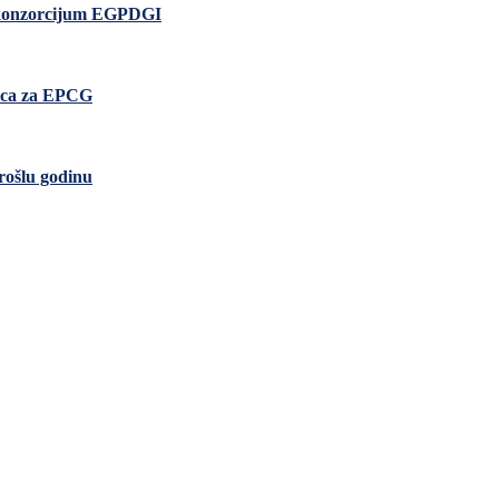
io konzorcijum EGPDGI
nica za EPCG
rošlu godinu