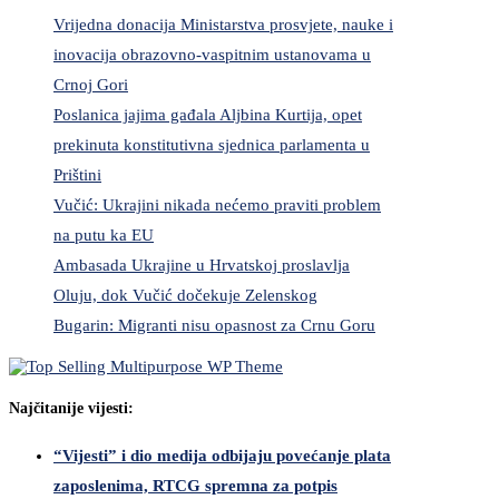
Vrijedna donacija Ministarstva prosvjete, nauke i
inovacija obrazovno-vaspitnim ustanovama u
Crnoj Gori
Poslanica jajima gađala Aljbina Kurtija, opet
prekinuta konstitutivna sjednica parlamenta u
Prištini
Vučić: Ukrajini nikada nećemo praviti problem
na putu ka EU
Ambasada Ukrajine u Hrvatskoj proslavlja
Oluju, dok Vučić dočekuje Zelenskog
Bugarin: Migranti nisu opasnost za Crnu Goru
Najčitanije vijesti:
“Vijesti” i dio medija odbijaju povećanje plata
zaposlenima, RTCG spremna za potpis