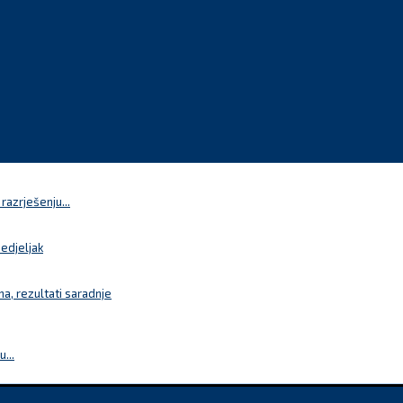
azrješenju...
nedjeljak
a, rezultati saradnje
...