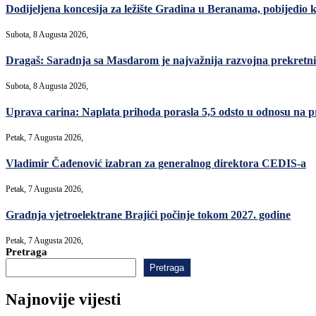
Dodijeljena koncesija za ležište Gradina u Beranama, pobijed
Subota, 8 Augusta 2026,
Dragaš: Saradnja sa Masdarom je najvažnija razvojna prekret
Subota, 8 Augusta 2026,
Uprava carina: Naplata prihoda porasla 5,5 odsto u odnosu na p
Petak, 7 Augusta 2026,
Vladimir Čađenović izabran za generalnog direktora CEDIS-a
Petak, 7 Augusta 2026,
Gradnja vjetroelektrane Brajići počinje tokom 2027. godine
Petak, 7 Augusta 2026,
Pretraga
Pretraga
Najnovije vijesti