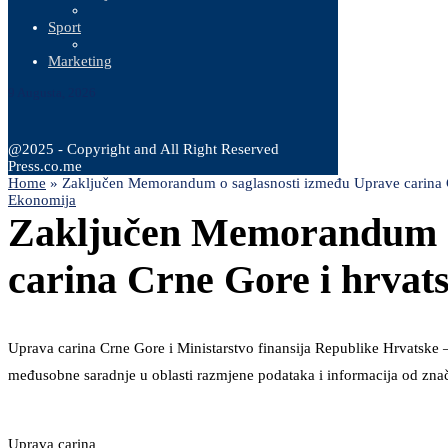
Sport
Marketing
9 Augusta, 2026
@2025 - Copyright and All Right Reserved
Press.co.me
Home
»
Zaključen Memorandum o saglasnosti između Uprave carina C
Ekonomija
Zaključen Memorandum o
carina Crne Gore i hrvat
Uprava carina Crne Gore i Ministarstvo finansija Republike Hrvatske 
međusobne saradnje u oblasti razmjene podataka i informacija od znač
Uprava carina