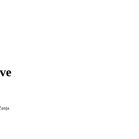
ve
čanja