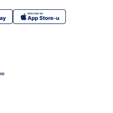
PREUZMI NA
lay
App Store-u
mom