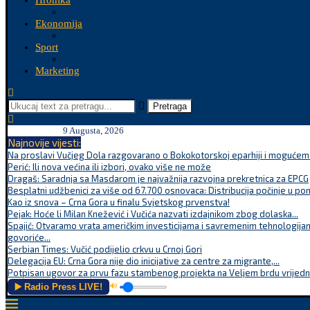
Hronika
Ekonomija
Sport
Marketing
Pretraga
9 Augusta, 2026
Najnovije vijesti:
Na proslavi Vučjeg Dola razgovarano o Bokokotorskoj eparhiji i mogućem r
Perić: Ili nova većina ili izbori, ovako više ne može
Dragaš: Saradnja sa Masdarom je najvažnija razvojna prekretnica za EPCG
Besplatni udžbenici za više od 67.700 osnovaca: Distribucija počinje u po
Kao iz snova – Crna Gora u finalu Svjetskog prvenstva!
Pejak: Hoće li Milan Knežević i Vučića nazvati izdajnikom zbog dolaska...
Spajić: Otvaramo vrata američkim investicijama i savremenim tehnologijam
govoriće...
Serbian Times: Vučić podijelio crkvu u Crnoj Gori
Delegacija EU: Crna Gora nije dio inicijative za centre za migrante,...
Potpisan ugovor za prvu fazu stambenog projekta na Veljem brdu vrijednu
▶️ Radio Press LIVE!
🔊