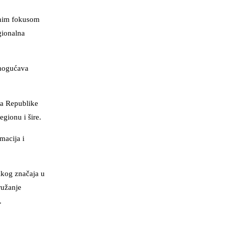
bnim fokusom
gionalna
omogućava
ja Republike
egionu i šire.
macija i
ikog značaja u
ružanje
.