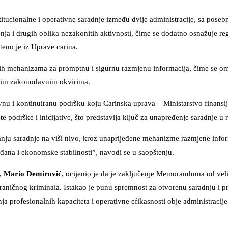
tucionalne i operativne saradnje između dvije administracije, sa pose
renja i drugih oblika nezakonitih aktivnosti, čime se dodatno osnažuje re
šteno je iz Uprave carina.
snih mehanizama za promptnu i sigurnu razmjenu informacija, čime se 
ećim zakonodavnim okvirima.
rvnu i kontinuiranu podršku koju Carinska uprava – Ministarstvo finansi
 podrške i inicijative, što predstavlja ključ za unapređenje saradnje u r
nju saradnje na viši nivo, kroz unaprijeđene mehanizme razmjene infor
ađana i ekonomske stabilnosti”, navodi se u saopštenju.
e,
Mario Demirović
, ocijenio je da je zaključenje Memoranduma od vel
graničnog kriminala. Istakao je punu spremnost za otvorenu saradnju i p
a profesionalnih kapaciteta i operativne efikasnosti obje administracije