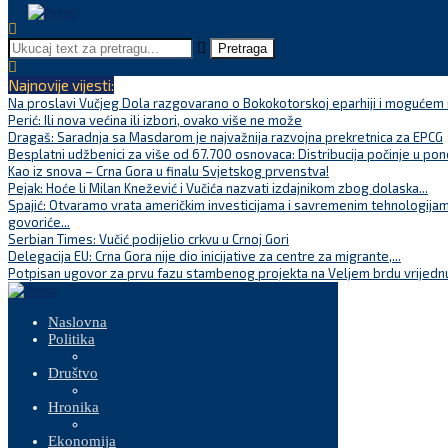
Pretraga
Najnovije vijesti:
Na proslavi Vučjeg Dola razgovarano o Bokokotorskoj eparhiji i mogućem r
Perić: Ili nova većina ili izbori, ovako više ne može
Dragaš: Saradnja sa Masdarom je najvažnija razvojna prekretnica za EPCG
Besplatni udžbenici za više od 67.700 osnovaca: Distribucija počinje u pon
Kao iz snova – Crna Gora u finalu Svjetskog prvenstva!
Pejak: Hoće li Milan Knežević i Vučića nazvati izdajnikom zbog dolaska...
Spajić: Otvaramo vrata američkim investicijama i savremenim tehnologijam
govoriće...
Serbian Times: Vučić podijelio crkvu u Crnoj Gori
Delegacija EU: Crna Gora nije dio inicijative za centre za migrante,...
Potpisan ugovor za prvu fazu stambenog projekta na Veljem brdu vrijednu
Naslovna
Politika
Društvo
Hronika
Ekonomija