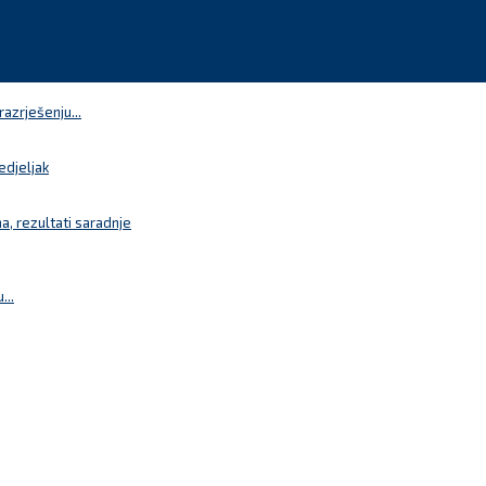
azrješenju...
edjeljak
a, rezultati saradnje
...