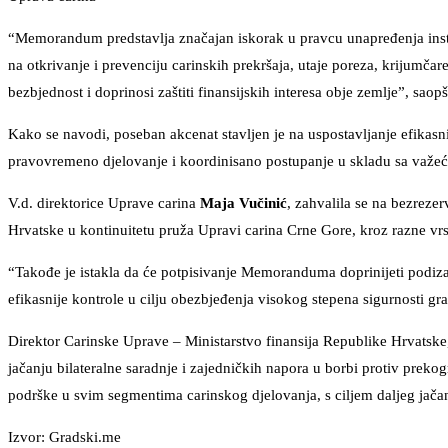
“Memorandum predstavlja značajan iskorak u pravcu unapređenja insti
na otkrivanje i prevenciju carinskih prekršaja, utaje poreza, krijumča
bezbjednost i doprinosi zaštiti finansijskih interesa obje zemlje”, saop
Kako se navodi, poseban akcenat stavljen je na uspostavljanje efika
pravovremeno djelovanje i koordinisano postupanje u skladu sa važ
V.d. direktorice Uprave carina
Maja Vučinić
, zahvalila se na bezreze
Hrvatske u kontinuitetu pruža Upravi carina Crne Gore, kroz razne vrste
“Takođe je istakla da će potpisivanje Memoranduma doprinijeti podiza
efikasnije kontrole u cilju obezbjeđenja visokog stepena sigurnosti gr
Direktor Carinske Uprave – Ministarstvo finansija Republike Hrvatsk
jačanju bilateralne saradnje i zajedničkih napora u borbi protiv preko
podrške u svim segmentima carinskog djelovanja, s ciljem daljeg jačanj
Izvor: Gradski.me