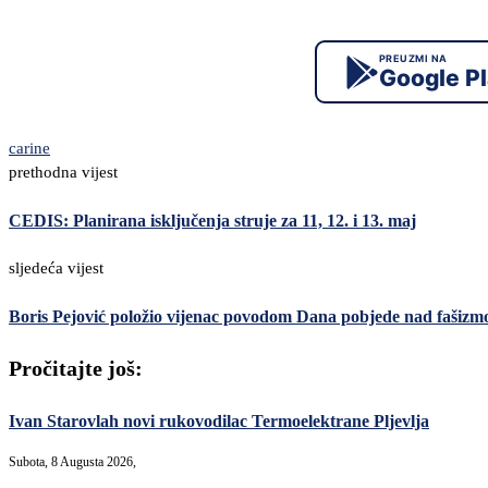
PREUZMI NA
Google P
carine
prethodna vijest
CEDIS: Planirana isključenja struje za 11, 12. i 13. maj
sljedeća vijest
Boris Pejović položio vijenac povodom Dana pobjede nad fašiz
Pročitajte još:
Ivan Starovlah novi rukovodilac Termoelektrane Pljevlja
Subota, 8 Augusta 2026,