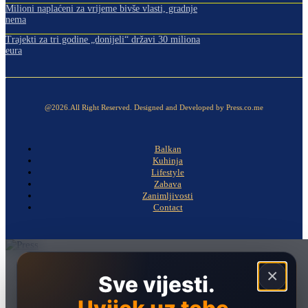
Milioni naplaćeni za vrijeme bivše vlasti, gradnje
nema
Trajekti za tri godine „donijeli“ državi 30 miliona
eura
@2026.All Right Reserved. Designed and Developed by Press.co.me
Balkan
Kuhinja
Lifestyle
Zabava
Zanimljivosti
Contact
Naslovna
×
Sve vijesti.
Politika
Društvo