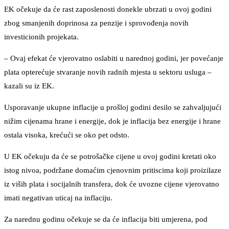
EK očekuje da će rast zaposlenosti donekle ubrzati u ovoj godini
zbog smanjenih doprinosa za penzije i sprovođenja novih
investicionih projekata.
– Ovaj efekat će vjerovatno oslabiti u narednoj godini, jer povećanje
plata opterećuje stvaranje novih radnih mjesta u sektoru usluga –
kazali su iz EK.
Usporavanje ukupne inflacije u prošloj godini desilo se zahvaljujući
nižim cijenama hrane i energije, dok je inflacija bez energije i hrane
ostala visoka, krećući se oko pet odsto.
U EK očekuju da će se potrošačke cijene u ovoj godini kretati oko
istog nivoa, podržane domaćim cjenovnim pritiscima koji proizilaze
iz viših plata i socijalnih transfera, dok će uvozne cijene vjerovatno
imati negativan uticaj na inflaciju.
Za narednu godinu očekuje se da će inflacija biti umjerena, pod