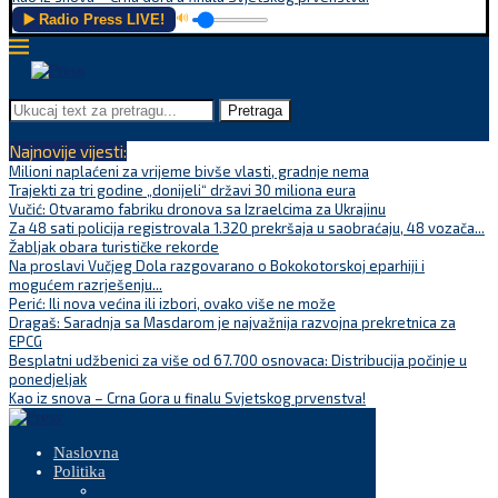
▶️ Radio Press LIVE!
🔊
Pretraga
Najnovije vijesti:
Milioni naplaćeni za vrijeme bivše vlasti, gradnje nema
Trajekti za tri godine „donijeli“ državi 30 miliona eura
Vučić: Otvaramo fabriku dronova sa Izraelcima za Ukrajinu
Za 48 sati policija registrovala 1.320 prekršaja u saobraćaju, 48 vozača...
Žabljak obara turističke rekorde
Na proslavi Vučjeg Dola razgovarano o Bokokotorskoj eparhiji i
mogućem razrješenju...
Perić: Ili nova većina ili izbori, ovako više ne može
Dragaš: Saradnja sa Masdarom je najvažnija razvojna prekretnica za
EPCG
Besplatni udžbenici za više od 67.700 osnovaca: Distribucija počinje u
ponedjeljak
Kao iz snova – Crna Gora u finalu Svjetskog prvenstva!
Naslovna
Politika