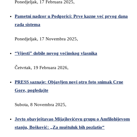
Ponedjeljak, 17 Februara 2025,
Pametni nadzor u Podgorici: Prve kazne već prvog dana
rada sistema
Ponedjeljak, 17 Novembra 2025,
“Vijesti” dobile novog većinskog vlasnika
Četvrtak, 19 Februara 2026,
PRESS saznaje: Objavljen novi otro foto snimak Crne
Gore, pogledajte
Subota, 8 Novembra 2025,
Jevto obavještavao Mijajlovićevu grupu o Amfilohijevom
stanju, Bošković: „Za muštuluk bih pozlatio“