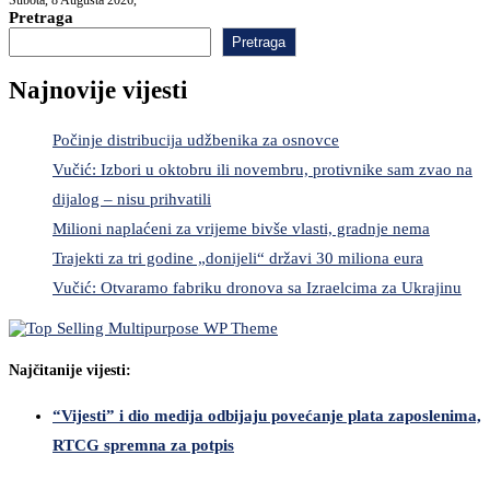
Pretraga
Pretraga
Najnovije vijesti
Počinje distribucija udžbenika za osnovce
Vučić: Izbori u oktobru ili novembru, protivnike sam zvao na
dijalog – nisu prihvatili
Milioni naplaćeni za vrijeme bivše vlasti, gradnje nema
Trajekti za tri godine „donijeli“ državi 30 miliona eura
Vučić: Otvaramo fabriku dronova sa Izraelcima za Ukrajinu
Najčitanije vijesti:
“Vijesti” i dio medija odbijaju povećanje plata zaposlenima,
RTCG spremna za potpis