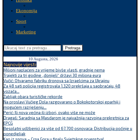
Hronika
Ekonomija
Sport
Marketing
Pretraga
10 Augusta, 2026
Najnovije vijesti:
Milioni naplaćeni za vrijeme bivše vlasti, gradnje nema
Trajekti za tri godine „donijeli“ državi 30 miliona eura
Vučić: Otvaramo fabriku dronova sa Izraelcima za Ukrajinu
Za 48 sati policija registrovala 1.320 prekršaja u saobraćaju, 48
vozača...
Žabljak obara turističke rekorde
Na proslavi Vučjeg Dola razgovarano o Bokokotorskoj eparhiji i
mogućem razrješenju...
Perić: Ili nova većina ili izbori, ovako više ne može
Dragaš: Saradnja sa Masdarom je najvažnija razvojna prekretnica za
EPCG
Besplatni udžbenici za više od 67.700 osnovaca: Distribucija počinje u
ponedjeljak
Kao iz snova – Crna Gora u finalu Svjetskog prvenstva!