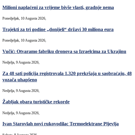
Milioni naplaćeni za vrijeme bivše vlasti, gradnje nema
Ponedjeljak, 10 Augusta 2026,
Trajekti za tri godine „donijeli“ državi 30 miliona eura
Ponedjeljak, 10 Augusta 2026,
Vučić: Otvaramo fabriku dronova sa Izraelcima za Ukrajinu
Nedjelja, 9 Augusta 2026,
Za 48 sati policija registrovala 1.320 prekršaja u saobraćaju, 48
vozača uhapšeno
Nedjelja, 9 Augusta 2026,
Žabljak obara turističke rekorde
Nedjelja, 9 Augusta 2026,
Ivan Starovlah novi rukovodilac Termoelektrane Pljevlja
Subota, 8 Augusta 2026,