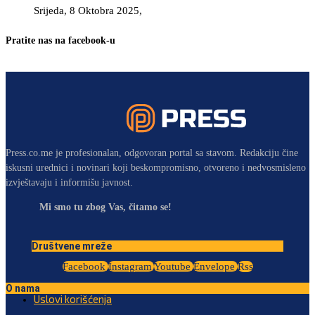
Srijeda, 8 Oktobra 2025,
Pratite nas na facebook-u
Press.co.me je profesionalan, odgovoran portal sa stavom. Redakciju čine
iskusni urednici i novinari koji beskompromisno, otvoreno i nedvosmisleno
izvještavaju i informišu javnost.
Mi smo tu zbog Vas, čitamo se!
Društvene mreže
Facebook
Instagram
Youtube
Envelope
Rss
O nama
Uslovi korišćenja