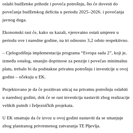
oslabi budžetske prihode i poveća potrošnju, što će dovesti do
povećanja budžetskog deficita u periodu 2025–2026. i povećanja
javnog duga.
Ekonomski rast će, kako su kazali, vjerovatno ostati umjeren u
periodu ove i naredne godine, na tri odnosno 3,2 odsto respektivno.
– Cjelogodišnja implementacija programa “Evropa sada 2”, koji je,
između ostalog, smanjio doprinose za penzije i povećao minimalnu
platu, trebalo bi da podstakne privatnu potrošnju i investicije u ovoj
godini – očekuju u EK.
Projektovano je da će pozitivan uticaj na privatnu potrošnju oslabiti
u narednoj godini, dok će se rast investicija nastaviti zbog realizacije
velikih putnih i željezničkih projekata.
U EK smatraju da će izvoz u ovoj godini nastaviti da se smanjuje
zbog planiranog privremenog zatvaranja TE Pljevlja.