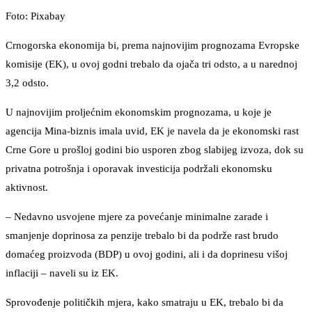
Foto: Pixabay
Crnogorska ekonomija bi, prema najnovijim prognozama Evropske
komisije (EK), u ovoj godni trebalo da ojača tri odsto, a u narednoj
3,2 odsto.
U najnovijim proljećnim ekonomskim prognozama, u koje je
agencija Mina-biznis imala uvid, EK je navela da je ekonomski rast
Crne Gore u prošloj godini bio usporen zbog slabijeg izvoza, dok su
privatna potrošnja i oporavak investicija podržali ekonomsku
aktivnost.
– Nedavno usvojene mjere za povećanje minimalne zarade i
smanjenje doprinosa za penzije trebalo bi da podrže rast brudo
domaćeg proizvoda (BDP) u ovoj godini, ali i da doprinesu višoj
inflaciji – naveli su iz EK.
Sprovođenje političkih mjera, kako smatraju u EK, trebalo bi da