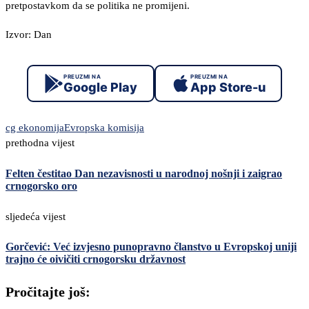
pretpostavkom da se politika ne promijeni.
Izvor: Dan
PREUZMI NA
PREUZMI NA
Google Play
App Store-u
cg ekonomija
Evropska komisija
prethodna vijest
Felten čestitao Dan nezavisnosti u narodnoj nošnji i zaigrao
crnogorsko oro
sljedeća vijest
Gorčević: Već izvjesno punopravno članstvo u Evropskoj uniji
trajno će oivičiti crnogorsku državnost
Pročitajte još: