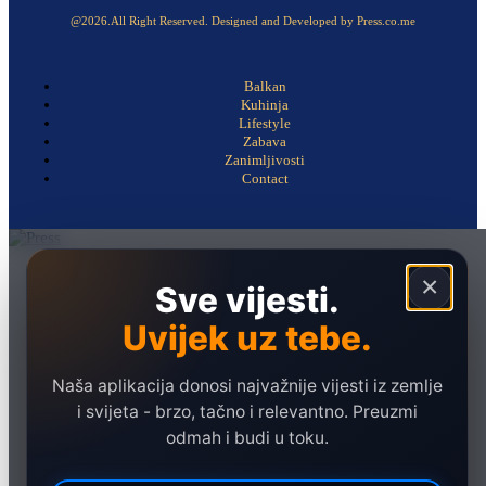
@2026.All Right Reserved. Designed and Developed by Press.co.me
Balkan
Kuhinja
Lifestyle
Zabava
Zanimljivosti
Contact
Naslovna
×
Sve vijesti.
Politika
Uvijek uz tebe.
Društvo
Hronika
Naša aplikacija donosi najvažnije vijesti iz zemlje
Ekonomija
i svijeta - brzo, tačno i relevantno. Preuzmi
odmah i budi u toku.
Sport
Marketing