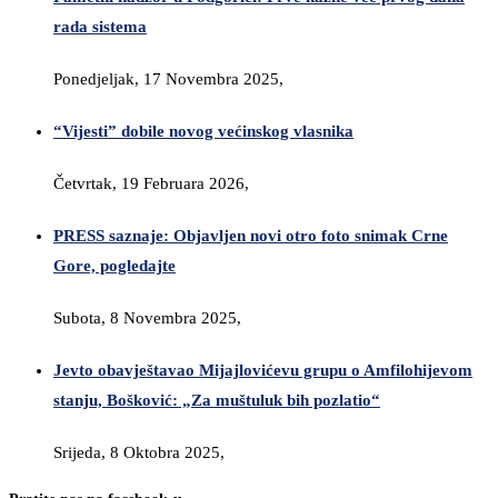
rada sistema
Ponedjeljak, 17 Novembra 2025,
“Vijesti” dobile novog većinskog vlasnika
Četvrtak, 19 Februara 2026,
PRESS saznaje: Objavljen novi otro foto snimak Crne
Gore, pogledajte
Subota, 8 Novembra 2025,
Jevto obavještavao Mijajlovićevu grupu o Amfilohijevom
stanju, Bošković: „Za muštuluk bih pozlatio“
Srijeda, 8 Oktobra 2025,