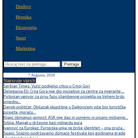
Društvo
Hronika
Ekonomija
Sport
Marketing
Pretraga
7 Augusta, 2026
Najnovije vijesti:
Serbian Times: Vučić podijelio crkvu u Crnoj Gori
Delegacija EU: Crna Gora nije dio inicijative za centre za migrante,...
Potpisan ugovor za prvu fazu stambenog projekta na Veljem brdu
vrijednu...
Danski političar: Obilazak skupštine s Dajkovićem više bio turistička
posjeta, moraću...
Kljajić obmanuo javnost: ASK nije dao ni usmeno ni pisano mišljenje...
Srbija: Manjak u državnoj kasi milijardu eura
Ivanović za Eurokaz: Evropska unija ne briše identitet – ona pruža...
Spajić: Snažno podržavamo domaće festivale koji godinama grade