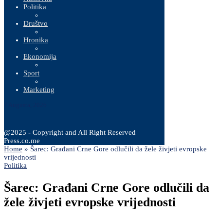
Politika
Društvo
Hronika
Ekonomija
Sport
Marketing
7 Augusta, 2026
@2025 - Copyright and All Right Reserved
Press.co.me
Home
»
Šarec: Građani Crne Gore odlučili da žele živjeti evropske
vrijednosti
Politika
Šarec: Građani Crne Gore odlučili da
žele živjeti evropske vrijednosti