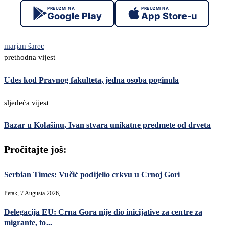
PREUZMI NA
PREUZMI NA
Google Play
App Store-u
marjan šarec
prethodna vijest
Udes kod Pravnog fakulteta, jedna osoba poginula
sljedeća vijest
Bazar u Kolašinu, Ivan stvara unikatne predmete od drveta
Pročitajte još:
Serbian Times: Vučić podijelio crkvu u Crnoj Gori
Petak, 7 Augusta 2026,
Delegacija EU: Crna Gora nije dio inicijative za centre za
migrante, to...