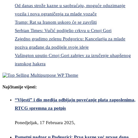
Od danas strože kazne u saobraćaju, moguće oduzimanje
vozila i nova ograničenja za mlade vozače
Tramp: Rat sa Iranom uskoro će se završiti
Serbian Times: Vučić podijelio crkvu u Crnoj Gori
Zajedno gradimo zelenu Podgoricu: Kancelarija za mlade
poziva građane da podijele svoje ideje
Vašington uputio Crnoj Gori zahtjev za izručenje uhapšenog
iranskog hakera
Najčitanije vijesti:
“Vijesti” i dio medija odbijaju povećanje plata zaposlenima,
RTCG spremna za potpis
Ponedjeljak, 17 Februara 2025,
Pametni nadzor u Podgorici: Prve kazne već prvog dana