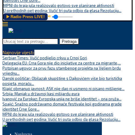
identitet Crne Gore...
MPNI do kraja jula realizovalo gotovo sve planirane aktivnosti
U prethodnih pet godina: Vučić tri puta odbio da glasa Rezoluciju...
▶️ Radio Press LIVE!
🔊
Pretraga
Najnovije vijesti:
Serbian Times: Vučić podijelio crkvu u Crnoj Gori
Delegacija EU: Crna Gora nije dio inicijative za centre za migrante,...
Potpisan ugovor za prvu fazu stambenog projekta na Veljem brdu
vrijednu...
Danski političar: Obilazak skupštine s Dajkovićem više bio turistička
posjeta, moraću...
Kljajić obmanuo javnost: ASK nije dao ni usmeno ni pisano mišljenje...
Srbija: Manjak u državnoj kasi milijardu eura
Ivanović za Eurokaz: Evropska unija ne briše identitet – ona pruža...
Spajić: Snažno podržavamo domaće festivale koji godinama grade
identitet Crne Gore...
MPNI do kraja jula realizovalo gotovo sve planirane aktivnosti
U prethodnih pet godina: Vučić tri puta odbio da glasa Rezoluciju...
Naslovna