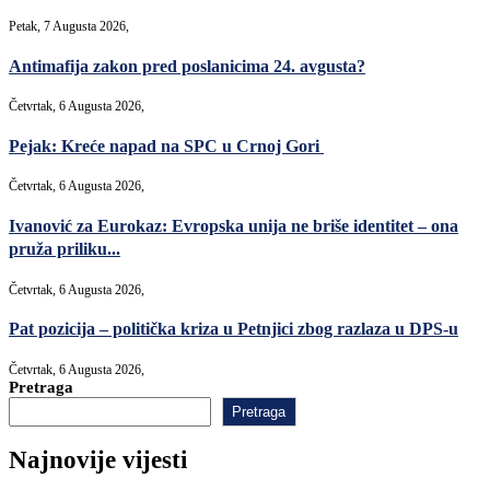
Petak, 7 Augusta 2026,
Antimafija zakon pred poslanicima 24. avgusta?
Četvrtak, 6 Augusta 2026,
Pejak: Kreće napad na SPC u Crnoj Gori
Četvrtak, 6 Augusta 2026,
Ivanović za Eurokaz: Evropska unija ne briše identitet – ona
pruža priliku...
Četvrtak, 6 Augusta 2026,
Pat pozicija – politička kriza u Petnjici zbog razlaza u DPS-u
Četvrtak, 6 Augusta 2026,
Pretraga
Pretraga
Najnovije vijesti