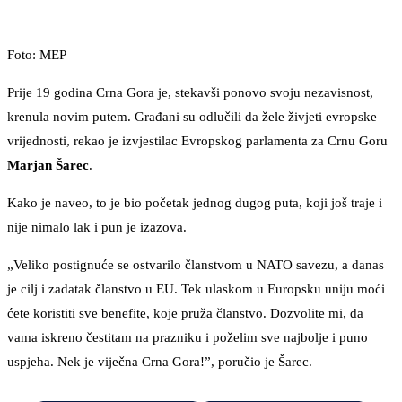
Foto: MEP
Prije 19 godina Crna Gora je, stekavši ponovo svoju nezavisnost,
krenula novim putem. Građani su odlučili da žele živjeti evropske
vrijednosti, rekao je izvjestilac Evropskog parlamenta za Crnu Goru
Marjan Šarec
.
Kako je naveo, to je bio početak jednog dugog puta, koji još traje i
nije nimalo lak i pun je izazova.
„Veliko postignuće se ostvarilo članstvom u NATO savezu, a danas
je cilj i zadatak članstvo u EU. Tek ulaskom u Europsku uniju moći
ćete koristiti sve benefite, koje pruža članstvo. Dozvolite mi, da
vama iskreno čestitam na prazniku i poželim sve najbolje i puno
uspjeha. Nek je viječna Crna Gora!”, poručio je Šarec.