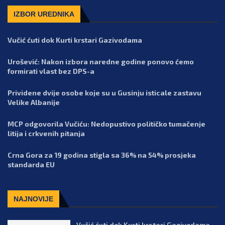
IZBOR UREDNIKA
Vučić ćuti dok Kurti krstari Gazivodama
Urošević: Nakon izbora naredne godine ponovo ćemo
formirati vlast bez DPS-a
Prividene dvije osobe koje su u Gusinju isticale zastavu
Velike Albanije
MCP odgovorila Vučiću: Nedopustivo političko tumačenje
litija i crkvenih pitanja
Crna Gora za 19 godina stigla sa 36% na 54% prosjeka
standarda EU
NAJNOVIJE
Vučić ćuti dok Kurti krstari Gazivodama