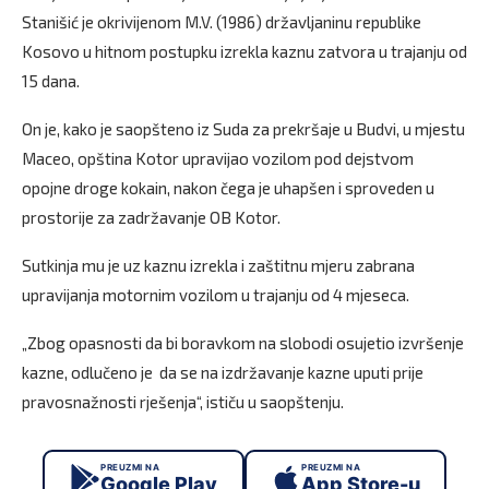
Stanišić je okrivijenom M.V. (1986) državljaninu republike
Kosovo u hitnom postupku izrekla kaznu zatvora u trajanju od
15 dana.
On je, kako je saopšteno iz Suda za prekršaje u Budvi, u mjestu
Maceo, opština Kotor upravijao vozilom pod dejstvom
opojne droge kokain, nakon čega je uhapšen i sproveden u
prostorije za zadržavanje OB Kotor.
Sutkinja mu je uz kaznu izrekla i zaštitnu mjeru zabrana
upravijanja motornim vozilom u trajanju od 4 mjeseca.
„Zbog opasnosti da bi boravkom na slobodi osujetio izvršenje
kazne, odlučeno je da se na izdržavanje kazne uputi prije
pravosnažnosti rješenja“, ističu u saopštenju.
PREUZMI NA
PREUZMI NA
Google Play
App Store-u