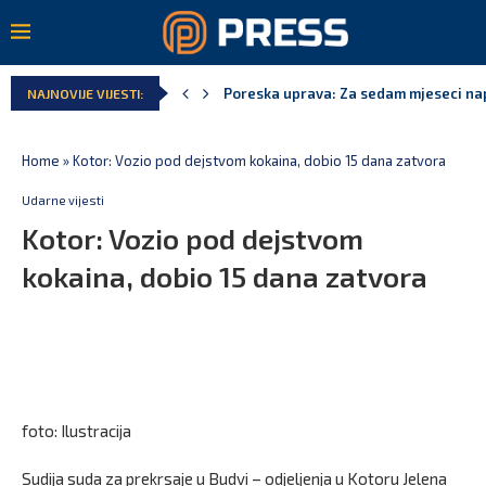
Poreska uprava: Za sedam mjeseci napl
NAJNOVIJE VIJESTI:
Laković: Crna Gora nije dobila zvaničn
Crna Gora neće biti domaćin migrants
Aerodromi Crne Gore za sedam mjeseci
EPCG: Sistem stabilan, Termoelektran
Spajić: Crna Gora neće prihvatiti cent
Home
»
Kotor: Vozio pod dejstvom kokaina, dobio 15 dana zatvora
Udarne vijesti
Kotor: Vozio pod dejstvom
kokaina, dobio 15 dana zatvora
foto: Ilustracija
Sudija suda za prekrsaje u Budvi – odjeljenja u Kotoru Jelena