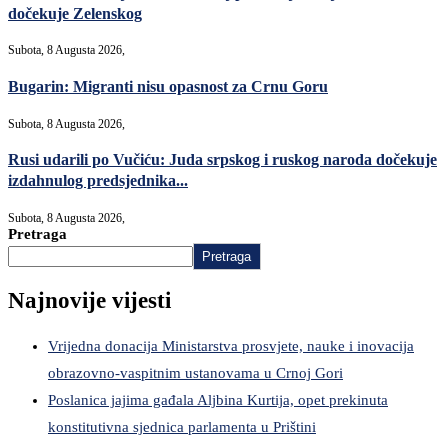
dočekuje Zelenskog
Subota, 8 Augusta 2026,
Bugarin: Migranti nisu opasnost za Crnu Goru
Subota, 8 Augusta 2026,
Rusi udarili po Vučiću: Juda srpskog i ruskog naroda dočekuje
izdahnulog predsjednika...
Subota, 8 Augusta 2026,
Pretraga
Pretraga
Najnovije vijesti
Vrijedna donacija Ministarstva prosvjete, nauke i inovacija
obrazovno-vaspitnim ustanovama u Crnoj Gori
Poslanica jajima gađala Aljbina Kurtija, opet prekinuta
konstitutivna sjednica parlamenta u Prištini