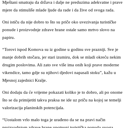
Mještani smatraju da država i dalje ne preduzima adekvatne i prave
mjere da stimuliše mlade ljude da rade i da žive od svoga rada.
Oni ističu da nije dobro to što su priče oko uvezivanja turističke
ponude i proizvodnje zdrave hrane ostale samo mrtvo slovo na
papiru.
“Torovi ispod Komova su iz godine u godinu sve prazniji. Sve je
manje dobrih stočara, jer stari izumiru, dok se mladi okreću nekim
drugim poslovima. Ali zato sve više ima onih koji prave moderne
vikendice, tamo gdje su njihovi djedovi napasali stoku”, kažu u
Mjesnoj zajednici Kralje.
Oni dodaju da će vrijeme pokazati koliko je to dobro, ali po onome
što se da primijetiti takva praksa ne ide uz priču na kojoj se temelji
valorizacija planinskih potencijala.
“Uostalom vrlo malo toga je urađeno da se na pravi način
proizvodnjom zdrave hrane upotpuni turistička ponuda ovoga