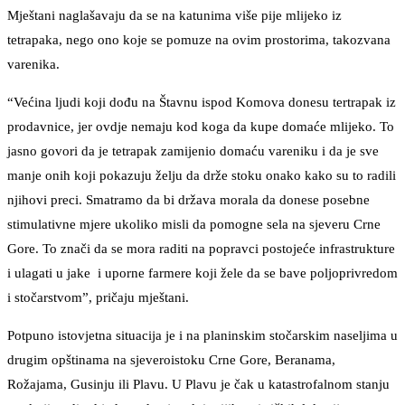
Mještani naglašavaju da se na katunima više pije mlijeko iz
tetrapaka, nego ono koje se pomuze na ovim prostorima, takozvana
varenika.
“Većina ljudi koji dođu na Štavnu ispod Komova donesu tertrapak iz
prodavnice, jer ovdje nemaju kod koga da kupe domaće mlijeko. To
jasno govori da je tetrapak zamijenio domaću vareniku i da je sve
manje onih koji pokazuju želju da drže stoku onako kako su to radili
njihovi preci. Smatramo da bi država morala da donese posebne
stimulativne mjere ukoliko misli da pomogne sela na sjeveru Crne
Gore. To znači da se mora raditi na popravci postojeće infrastrukture
i ulagati u jake i uporne farmere koji žele da se bave poljoprivredom
i stočarstvom”, pričaju mještani.
Potpuno istovjetna situacija je i na planinskim stočarskim naseljima u
drugim opštinama na sjeveroistoku Crne Gore, Beranama,
Rožajama, Gusinju ili Plavu. U Plavu je čak u katastrofalnom stanju