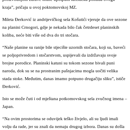
kraja”, pričaju u ovoj poktomovskoj MZ.
Mileta Đerković iz andrijevičkog sela Košutići vjeruje da ove sezone
na planini Crnogori, gdje je nekada bilo čak četrdeset planinskih
koliba, neće biti više od dva do tri stočara.
“Naše planine su ranije bile stjecište uzornih stočara, koji su, baveći
se poljoprivredom i stočarstvom, uspijevali da izdržavaju svoje
brojne porodice. Planinski katuni su tokom sezone bivali puni
naroda, dok su se na prostranim pašnjacima mogla uočiti velika
stada stoke. Međutim, danas imamo potpuno drugačiju sliku”, ističe
Đerković.
Isto se može čuti i od mještana potkomovskog sela zvučnog imena –
Japan.
“Na ovim prostorima se oduvijek teško živjelo, ali su ljudi imali
volju da rade, jer su znali da nemaju drugog izbora. Danas su došla