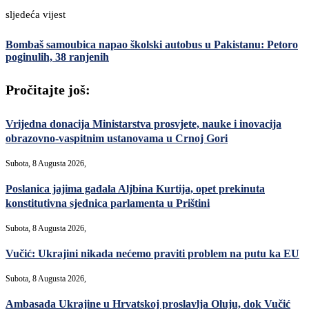
sljedeća vijest
Bombaš samoubica napao školski autobus u Pakistanu: Petoro
poginulih, 38 ranjenih
Pročitajte još:
Vrijedna donacija Ministarstva prosvjete, nauke i inovacija
obrazovno-vaspitnim ustanovama u Crnoj Gori
Subota, 8 Augusta 2026,
Poslanica jajima gađala Aljbina Kurtija, opet prekinuta
konstitutivna sjednica parlamenta u Prištini
Subota, 8 Augusta 2026,
Vučić: Ukrajini nikada nećemo praviti problem na putu ka EU
Subota, 8 Augusta 2026,
Ambasada Ukrajine u Hrvatskoj proslavlja Oluju, dok Vučić