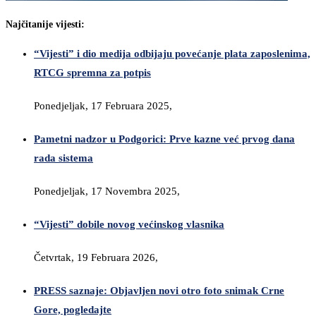
Najčitanije vijesti:
“Vijesti” i dio medija odbijaju povećanje plata zaposlenima,
RTCG spremna za potpis
Ponedjeljak, 17 Februara 2025,
Pametni nadzor u Podgorici: Prve kazne već prvog dana
rada sistema
Ponedjeljak, 17 Novembra 2025,
“Vijesti” dobile novog većinskog vlasnika
Četvrtak, 19 Februara 2026,
PRESS saznaje: Objavljen novi otro foto snimak Crne
Gore, pogledajte