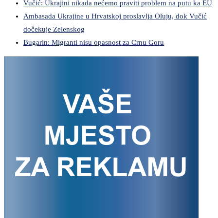
Vučić: Ukrajini nikada nećemo praviti problem na putu ka EU
Ambasada Ukrajine u Hrvatskoj proslavlja Oluju, dok Vučić
dočekuje Zelenskog
Bugarin: Migranti nisu opasnost za Crnu Goru