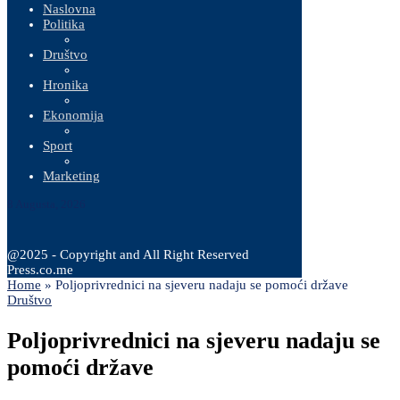
Naslovna
Politika
Društvo
Hronika
Ekonomija
Sport
Marketing
8 Augusta, 2026
@2025 - Copyright and All Right Reserved
Press.co.me
Home
»
Poljoprivrednici na sjeveru nadaju se pomoći države
Društvo
Poljoprivrednici na sjeveru nadaju se
pomoći države