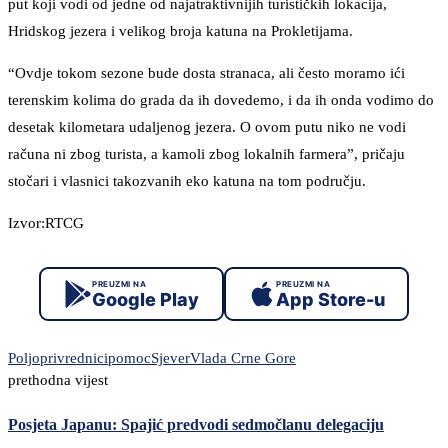
put koji vodi od jedne od najatraktivnijih turističkih lokacija,
Hridskog jezera i velikog broja katuna na Prokletijama.
“Ovdje tokom sezone bude dosta stranaca, ali često moramo ići
terenskim kolima do grada da ih dovedemo, i da ih onda vodimo do
desetak kilometara udaljenog jezera. O ovom putu niko ne vodi
računa ni zbog turista, a kamoli zbog lokalnih farmera”, pričaju
stočari i vlasnici takozvanih eko katuna na tom području.
Izvor:RTCG
PREUZMI NA
PREUZMI NA
Google Play
App Store-u
Poljoprivrednici
pomoc
Sjever
Vlada Crne Gore
prethodna vijest
Posjeta Japanu: Spajić predvodi sedmočlanu delegaciju