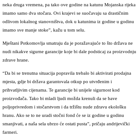
neka druga vremena, pa tako ove godine na katunu Mojanska rijeka
imamo samo dva stočara. Ovi krajevi se suočavaju sa drastičnim
odlivom lokalnog stanovništva, dok u katunima iz godine u godinu
imamo sve manje stoke”, kažu u tom selu.
Mještani Potkomovlja smatraju da je poražavajuće to što država ne
nudi nikakve sigurne garancije koje bi dale podsticaj za proizvodnju
zdrave hrane.
“Da bi se trenutna situacija popravila trebalo bi aktivirati prodajna
mjesta, gdje bi država garantovala otkup po utvrđenim i
prihvatljivim cijenama. Te garancije bi unijele sigurnost kod
proizvođača. Tako bi mladi ljudi možda krenuli da se bave
poljoprivredom i stočarstvom i da tržištu nude zdravu ekološku
hranu. Ako se to ne uradi stočni fond će se iz godine u godinu
smanjivati, a naša sela ubrzo će ostati pusta”, pričaju andrijevički
farmeri.