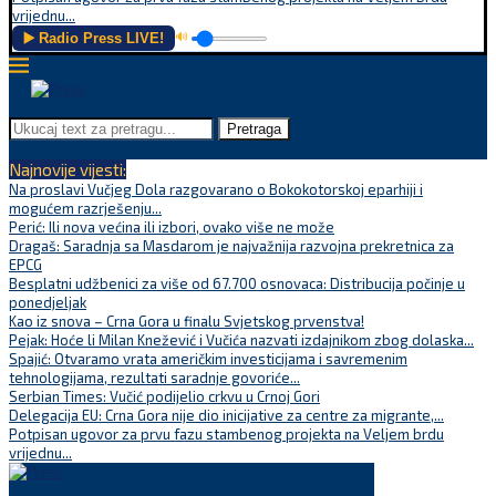
vrijednu...
▶️ Radio Press LIVE!
🔊
Pretraga
Najnovije vijesti:
Na proslavi Vučjeg Dola razgovarano o Bokokotorskoj eparhiji i
mogućem razrješenju...
Perić: Ili nova većina ili izbori, ovako više ne može
Dragaš: Saradnja sa Masdarom je najvažnija razvojna prekretnica za
EPCG
Besplatni udžbenici za više od 67.700 osnovaca: Distribucija počinje u
ponedjeljak
Kao iz snova – Crna Gora u finalu Svjetskog prvenstva!
Pejak: Hoće li Milan Knežević i Vučića nazvati izdajnikom zbog dolaska...
Spajić: Otvaramo vrata američkim investicijama i savremenim
tehnologijama, rezultati saradnje govoriće...
Serbian Times: Vučić podijelio crkvu u Crnoj Gori
Delegacija EU: Crna Gora nije dio inicijative za centre za migrante,...
Potpisan ugovor za prvu fazu stambenog projekta na Veljem brdu
vrijednu...