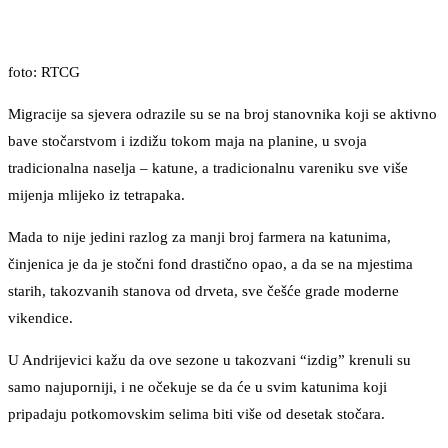
foto: RTCG
Migracije sa sjevera odrazile su se na broj stanovnika koji se aktivno
bave stočarstvom i izdižu tokom maja na planine, u svoja
tradicionalna naselja – katune, a tradicionalnu vareniku sve više
mijenja mlijeko iz tetrapaka.
Mada to nije jedini razlog za manji broj farmera na katunima,
činjenica je da je stočni fond drastično opao, a da se na mjestima
starih, takozvanih stanova od drveta, sve češće grade moderne
vikendice.
U Andrijevici kažu da ove sezone u takozvani “izdig” krenuli su
samo najuporniji, i ne očekuje se da će u svim katunima koji
pripadaju potkomovskim selima biti više od desetak stočara.