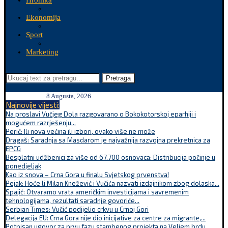
Hronika
Ekonomija
Sport
Marketing
Pretraga
8 Augusta, 2026
Najnovije vijesti:
Na proslavi Vučjeg Dola razgovarano o Bokokotorskoj eparhiji i
mogućem razrješenju...
Perić: Ili nova većina ili izbori, ovako više ne može
Dragaš: Saradnja sa Masdarom je najvažnija razvojna prekretnica za
EPCG
Besplatni udžbenici za više od 67.700 osnovaca: Distribucija počinje u
ponedjeljak
Kao iz snova – Crna Gora u finalu Svjetskog prvenstva!
Pejak: Hoće li Milan Knežević i Vučića nazvati izdajnikom zbog dolaska...
Spajić: Otvaramo vrata američkim investicijama i savremenim
tehnologijama, rezultati saradnje govoriće...
Serbian Times: Vučić podijelio crkvu u Crnoj Gori
Delegacija EU: Crna Gora nije dio inicijative za centre za migrante,...
Potpisan ugovor za prvu fazu stambenog projekta na Veljem brdu