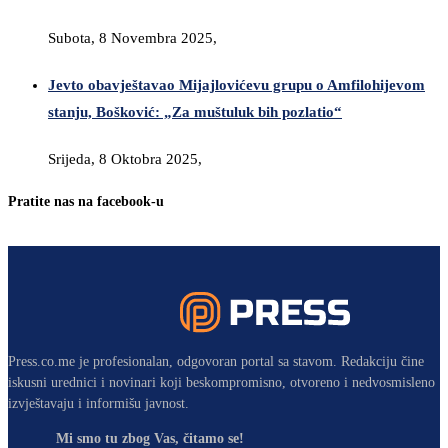
Subota, 8 Novembra 2025,
Jevto obavještavao Mijajlovićevu grupu o Amfilohijevom
stanju, Bošković: „Za muštuluk bih pozlatio“
Srijeda, 8 Oktobra 2025,
Pratite nas na facebook-u
Press.co.me je profesionalan, odgovoran portal sa stavom. Redakciju čine
iskusni urednici i novinari koji beskompromisno, otvoreno i nedvosmisleno
izvještavaju i informišu javnost.
Mi smo tu zbog Vas, čitamo se!