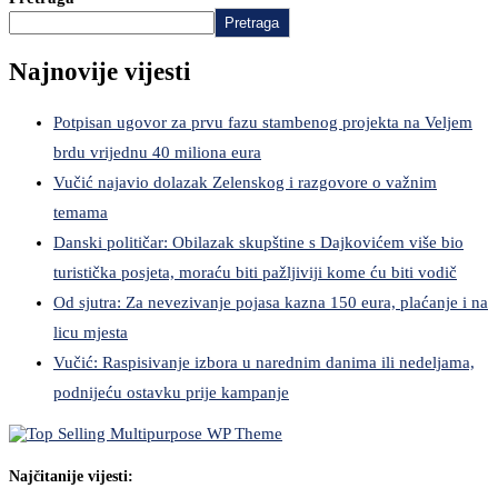
Pretraga
Najnovije vijesti
Potpisan ugovor za prvu fazu stambenog projekta na Veljem
brdu vrijednu 40 miliona eura
Vučić najavio dolazak Zelenskog i razgovore o važnim
temama
Danski političar: Obilazak skupštine s Dajkovićem više bio
turistička posjeta, moraću biti pažljiviji kome ću biti vodič
Od sjutra: Za nevezivanje pojasa kazna 150 eura, plaćanje i na
licu mjesta
Vučić: Raspisivanje izbora u narednim danima ili nedeljama,
podnijeću ostavku prije kampanje
Najčitanije vijesti: