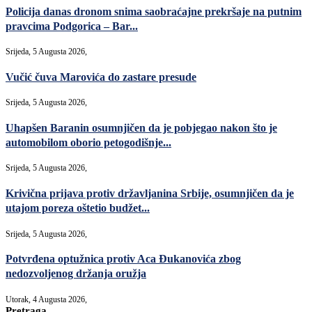
Policija danas dronom snima saobraćajne prekršaje na putnim
pravcima Podgorica – Bar...
Srijeda, 5 Augusta 2026,
Vučić čuva Marovića do zastare presude
Srijeda, 5 Augusta 2026,
Uhapšen Baranin osumnjičen da je pobjegao nakon što je
automobilom oborio petogodišnje...
Srijeda, 5 Augusta 2026,
Krivična prijava protiv državljanina Srbije, osumnjičen da je
utajom poreza oštetio budžet...
Srijeda, 5 Augusta 2026,
Potvrđena optužnica protiv Aca Đukanovića zbog
nedozvoljenog držanja oružja
Utorak, 4 Augusta 2026,
Pretraga