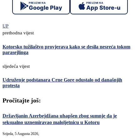
PREUZMI NA
PREUZMI NA
Google Play
App Store-u
UP
prethodna vijest
Kotorsko tužilaštvo provjerava kako se desila nesreća tokom
parasejlinga
sljedeća vijest
Udruženje podstanara Crne Gore odustalo od današnjih
protesta
Pročitajte još:
Državljanin Azerbejdžana uhapšen zbog sumnje da je
seksualno uznemiravao maloljetnicu u Kotoru
Srijeda, 5 Augusta 2026,