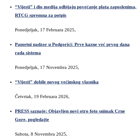
“Vijesti” i dio medija odbijaju povećanje plata zaposlenima,
RTCG spremna za potpis
Ponedjeljak, 17 Februara 2025,
Pametni nadzor u Podgorici: Prve kazne već prvog dana
rada sistema
Ponedjeljak, 17 Novembra 2025,
“Vijesti” dobile novog većinskog vlasnika
Četvrtak, 19 Februara 2026,
PRESS saznaje: Objavljen novi otro foto snimak Crne
Gore, pogledajte
Subota, 8 Novembra 2025,