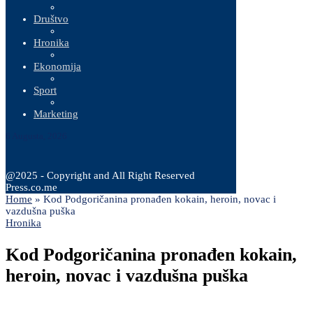
Društvo
Hronika
Ekonomija
Sport
Marketing
6 Augusta, 2026
@2025 - Copyright and All Right Reserved
Press.co.me
Home
»
Kod Podgoričanina pronađen kokain, heroin, novac i
vazdušna puška
Hronika
Kod Podgoričanina pronađen kokain,
heroin, novac i vazdušna puška