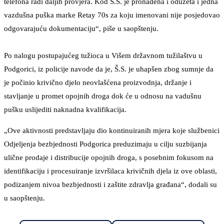
telefona radi daljih provjera. Kod Š.S. je pronađena i oduzeta i jedna
vazdušna puška marke Retay 70s za koju imenovani nije posjedovao
odgovarajuću dokumentaciju“, piše u saopštenju.
Po nalogu postupajućeg tužioca u Višem državnom tužilaštvu u
Podgorici, iz policije navode da je, Š.S. je uhapšen zbog sumnje da
je počinio krivično djelo neovlašćena proizvodnja, držanje i
stavljanje u promet opojnih droga dok će u odnosu na vadušnu
pušku uslijediti naknadna kvalifikacija.
„Ove aktivnosti predstavljaju dio kontinuiranih mjera koje službenici
Odjeljenja bezbjednosti Podgorica preduzimaju u cilju suzbijanja
ulične prodaje i distribucije opojnih droga, s posebnim fokusom na
identifikaciju i procesuiranje izvršilaca krivičnih djela iz ove oblasti,
podizanjem nivoa bezbjednosti i zaštite zdravlja građana“, dodali su
u saopštenju.