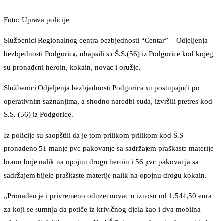
Foto: Uprava policije
Službenici Regionalnog centra bezbjednosti “Centar” – Odjeljenja
bezbjednosti Podgorica, uhapsili su Š.S.(56) iz Podgorice kod kojeg
su pronađeni heroin, kokain, novac i oružje.
Službenici Odjeljenja bezbjednosti Podgorica su postupajući po
operativnim saznanjima, a shodno naredbi suda, izvršili pretres kod
Š.S. (56) iz Podgorice.
Iz policije su saopštili da je tom prilikom prilikom kod Š.S.
pronađeno 51 manje pvc pakovanje sa sadržajem praškaste materije
braon boje nalik na opojnu drogu heroin i 56 pvc pakovanja sa
sadržajem bijele praškaste materije nalik na opojnu drogu kokain.
„Pronađen je i privremeno oduzet novac u iznosu od 1.544,50 eura
za koji se sumnja da potiče iz krivičnog djela kao i dva mobilna