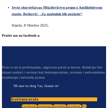
Jevto obavještavao Mijajlovićevu grupu o Amfilohijevom
stanju, Bošković: „Za muštuluk bih pozlatio“
Srijeda, 8 Oktobra 2025,
Pratite nas na facebook-u
Press.co.me je profesionalan, odgovoran portal sa stavom. Redakciju čine
iskusni urednici i novinari koji beskompromisno, otvoreno i nedvosmisleno
izvještavaju i informišu javnost.
Mi smo tu zbog Vas, čitamo se!
Društvene mreže
Facebook
Instagram
Youtube
Envelope
Rss