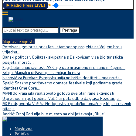
▶️ Radio Press LIVE!
🔊
Pretraga
Najnovije vijesti:
Potpisan ugovor za prvu fazu stambenog projekta na Veljem brdu
vrijednu...
Danski političar: Obilazak skupštine s Dajkovićem više bio turistička
posjeta, moraću...
Kljajić obmanuo javnost: ASK nije dao ni usmeno ni pisano mišljenje...
Srbija: Manjak u državnoj kasi milijardu eura
Ivanović za Eurokaz: Evropska unija ne briše identitet – ona pruža...
Spajić: Snažno podržavamo domaće festivale koji godinama grade
identitet Crne Gore...
MPNI do kraja jula realizovalo gotovo sve planirane aktivnosti
U prethodnih pet godina: Vučić tri puta odbio da glasa Rezoluciju...
MCP odgovorila Vučiću: Nedopustivo političko tumačenje litija i crkvenih
pitanja
Andrić: Crnoj Gori nije bilo mjesto na obilježavanju „Oluje“
Naslovna
Politika