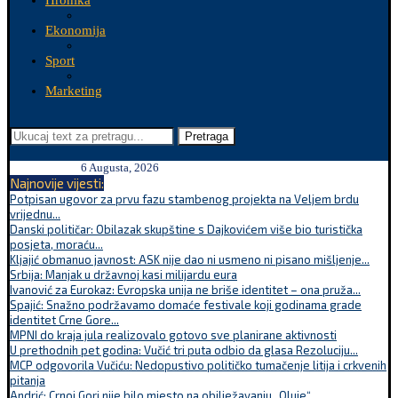
Hronika
Ekonomija
Sport
Marketing
Pretraga
6 Augusta, 2026
Najnovije vijesti:
Potpisan ugovor za prvu fazu stambenog projekta na Veljem brdu
vrijednu...
Danski političar: Obilazak skupštine s Dajkovićem više bio turistička
posjeta, moraću...
Kljajić obmanuo javnost: ASK nije dao ni usmeno ni pisano mišljenje...
Srbija: Manjak u državnoj kasi milijardu eura
Ivanović za Eurokaz: Evropska unija ne briše identitet – ona pruža...
Spajić: Snažno podržavamo domaće festivale koji godinama grade
identitet Crne Gore...
MPNI do kraja jula realizovalo gotovo sve planirane aktivnosti
U prethodnih pet godina: Vučić tri puta odbio da glasa Rezoluciju...
MCP odgovorila Vučiću: Nedopustivo političko tumačenje litija i crkvenih
pitanja
Andrić: Crnoj Gori nije bilo mjesto na obilježavanju „Oluje“