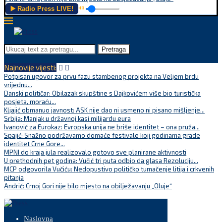
▶️ Radio Press LIVE!
🔊
Pretraga
Najnovije vijesti:
Potpisan ugovor za prvu fazu stambenog projekta na Veljem brdu
vrijednu...
Danski političar: Obilazak skupštine s Dajkovićem više bio turistička
posjeta, moraću...
Kljajić obmanuo javnost: ASK nije dao ni usmeno ni pisano mišljenje...
Srbija: Manjak u državnoj kasi milijardu eura
Ivanović za Eurokaz: Evropska unija ne briše identitet – ona pruža...
Spajić: Snažno podržavamo domaće festivale koji godinama grade
identitet Crne Gore...
MPNI do kraja jula realizovalo gotovo sve planirane aktivnosti
U prethodnih pet godina: Vučić tri puta odbio da glasa Rezoluciju...
MCP odgovorila Vučiću: Nedopustivo političko tumačenje litija i crkvenih
pitanja
Andrić: Crnoj Gori nije bilo mjesto na obilježavanju „Oluje“
Naslovna