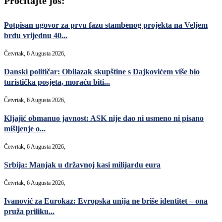
Pročitajte još:
Potpisan ugovor za prvu fazu stambenog projekta na Veljem
brdu vrijednu 40...
Četvrtak, 6 Augusta 2026,
Danski političar: Obilazak skupštine s Dajkovićem više bio
turistička posjeta, moraću biti...
Četvrtak, 6 Augusta 2026,
Kljajić obmanuo javnost: ASK nije dao ni usmeno ni pisano
mišljenje o...
Četvrtak, 6 Augusta 2026,
Srbija: Manjak u državnoj kasi milijardu eura
Četvrtak, 6 Augusta 2026,
Ivanović za Eurokaz: Evropska unija ne briše identitet – ona
pruža priliku...