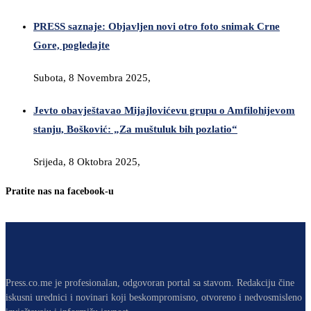
PRESS saznaje: Objavljen novi otro foto snimak Crne
Gore, pogledajte
Subota, 8 Novembra 2025,
Jevto obavještavao Mijajlovićevu grupu o Amfilohijevom
stanju, Bošković: „Za muštuluk bih pozlatio“
Srijeda, 8 Oktobra 2025,
Pratite nas na facebook-u
Press.co.me je profesionalan, odgovoran portal sa stavom. Redakciju čine
iskusni urednici i novinari koji beskompromisno, otvoreno i nedvosmisleno