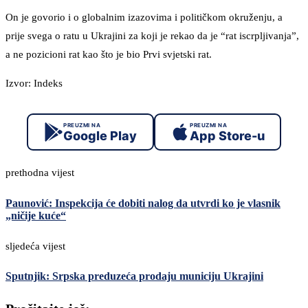
On je govorio i o globalnim izazovima i političkom okruženju, a
prije svega o ratu u Ukrajini za koji je rekao da je “rat iscrpljivanja”,
a ne pozicioni rat kao što je bio Prvi svjetski rat.
Izvor: Indeks
PREUZMI NA
PREUZMI NA
Google Play
App Store-u
prethodna vijest
Paunović: Inspekcija će dobiti nalog da utvrdi ko je vlasnik
„ničije kuće“
sljedeća vijest
Sputnjik: Srpska preduzeća prodaju municiju Ukrajini