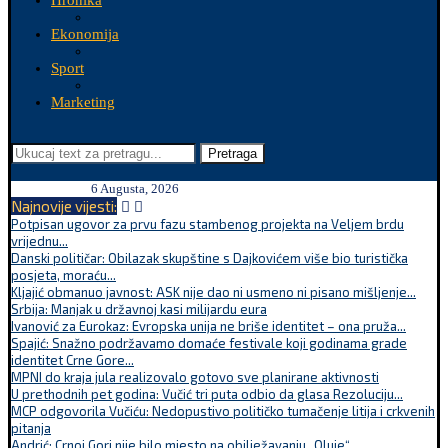
Hronika
Ekonomija
Sport
Marketing
Pretraga
6 Augusta, 2026
Najnovije vijesti:
Potpisan ugovor za prvu fazu stambenog projekta na Veljem brdu
vrijednu...
Danski političar: Obilazak skupštine s Dajkovićem više bio turistička
posjeta, moraću...
Kljajić obmanuo javnost: ASK nije dao ni usmeno ni pisano mišljenje...
Srbija: Manjak u državnoj kasi milijardu eura
Ivanović za Eurokaz: Evropska unija ne briše identitet – ona pruža...
Spajić: Snažno podržavamo domaće festivale koji godinama grade
identitet Crne Gore...
MPNI do kraja jula realizovalo gotovo sve planirane aktivnosti
U prethodnih pet godina: Vučić tri puta odbio da glasa Rezoluciju...
MCP odgovorila Vučiću: Nedopustivo političko tumačenje litija i crkvenih
pitanja
Andrić: Crnoj Gori nije bilo mjesto na obilježavanju „Oluje“