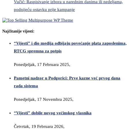
Vučić: Raspisivanje izbora u narednim danima ili nedeljama,
podnijeću ostavku prije kampanje
Najčitanije vijesti:
“Vijesti” i dio medija odbijaju povećanje plata zaposlenima,
RTCG spremna za potpis
Ponedjeljak, 17 Februara 2025,
Pametni nadzor u Podgorici: Prve kazne već prvog dana
rada sistema
Ponedjeljak, 17 Novembra 2025,
“Vijesti” dobile novog većinskog vlasnika
Četvrtak, 19 Februara 2026,