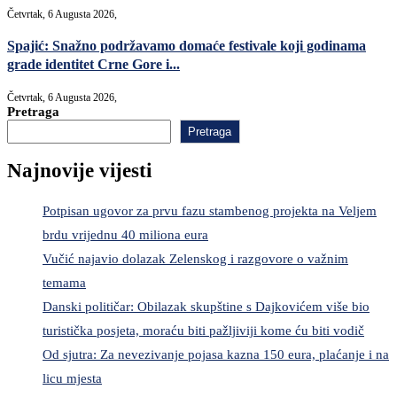
Četvrtak, 6 Augusta 2026,
Spajić: Snažno podržavamo domaće festivale koji godinama
grade identitet Crne Gore i...
Četvrtak, 6 Augusta 2026,
Pretraga
Pretraga
Najnovije vijesti
Potpisan ugovor za prvu fazu stambenog projekta na Veljem
brdu vrijednu 40 miliona eura
Vučić najavio dolazak Zelenskog i razgovore o važnim
temama
Danski političar: Obilazak skupštine s Dajkovićem više bio
turistička posjeta, moraću biti pažljiviji kome ću biti vodič
Od sjutra: Za nevezivanje pojasa kazna 150 eura, plaćanje i na
licu mjesta