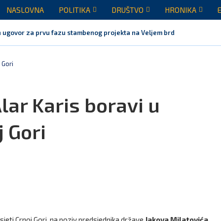
NASLOVNA
POLITIKA
DRUŠTVO
HRONIKA
 ugovor za prvu fazu stambenog projekta na Veljem brdu vrijednu...
 Gori
lar Karis boravi u
j Gori
sjeti Crnoj Gori, na poziv predsjednika države
Jakova Milatovića
.