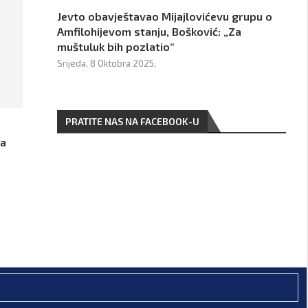
Jevto obavještavao Mijajlovićevu grupu o
Amfilohijevom stanju, Bošković: „Za
muštuluk bih pozlatio“
Srijeda, 8 Oktobra 2025,
PRATITE NAS NA FACEBOOK-U
a
za