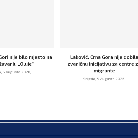
Gori nije bilo mjesto na
Laković: Crna Gora nije dobil
žavanju „Oluje“
zvaničnu inicijativu za centre 
migrante
a, 5 Augusta 2026,
Srijeda, 5 Augusta 2026,