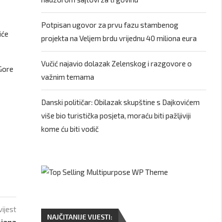
Potpisan ugovor za prvu fazu stambenog
iće
projekta na Veljem brdu vrijednu 40 miliona eura
Vučić najavio dolazak Zelenskog i razgovore o
 Gore
važnim temama
Danski političar: Obilazak skupštine s Dajkovićem
više bio turistička posjeta, moraću biti pažljiviji
kome ću biti vodič
vijest
NAJČITANIJE VIJESTI:
ojana