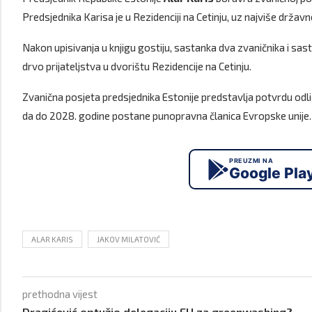
Predsjednika Karisa je u Rezidenciji na Cetinju, uz najviše držav
Nakon upisivanja u knjigu gostiju, sastanka dva zvaničnika i sast
drvo prijateljstva u dvorištu Rezidencije na Cetinju.
Zvanična posjeta predsjednika Estonije predstavlja potvrdu odli
da do 2028. godine postane punopravna članica Evropske unije.
PREUZMI NA
Google Pla
ALAR KARIS
JAKOV MILATOVIĆ
prethodna vijest
Dragićević optužio delegaciju EU za greenwashing?