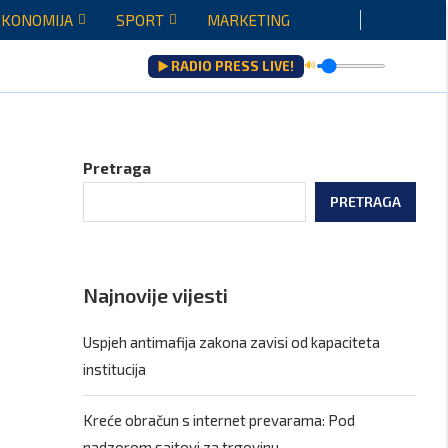
EKONOMIJA
SPORT
MARKETING
▶️ RADIO PRESS LIVE!
🔊
Pretraga
PRETRAGA
Najnovije vijesti
Uspjeh antimafija zakona zavisi od kapaciteta
institucija
Kreće obračun s internet prevarama: Pod
nadzorom sajtovi za trgovinu