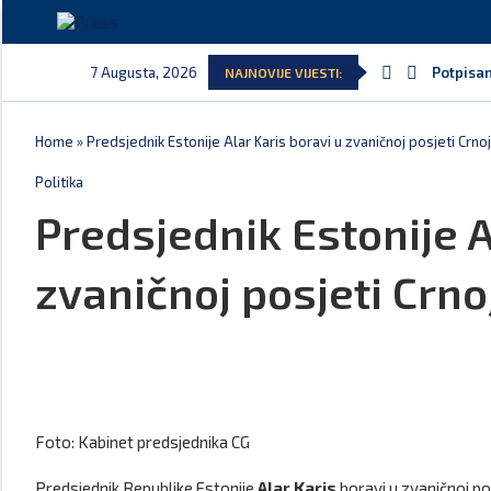
7 Augusta, 2026
Potpisan
NAJNOVIJE VIJESTI:
Home
»
Predsjednik Estonije Alar Karis boravi u zvaničnoj posjeti Crnoj
Politika
Predsjednik Estonije A
zvaničnoj posjeti Crno
Foto: Kabinet predsjednika CG
Predsjednik Republike Estonije
Alar Karis
boravi u zvaničnoj po