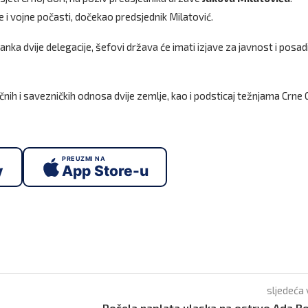
ne i vojne počasti, dočekao predsjednik Milatović.
anka dvije delegacije, šefovi država će imati izjave za javnost i posad
čnih i savezničkih odnosa dvije zemlje, kao i podsticaj težnjama Crne
PREUZMI NA
y
App Store-u
sljedeća 
Počela naplata ulaska na ostrvo Ada B