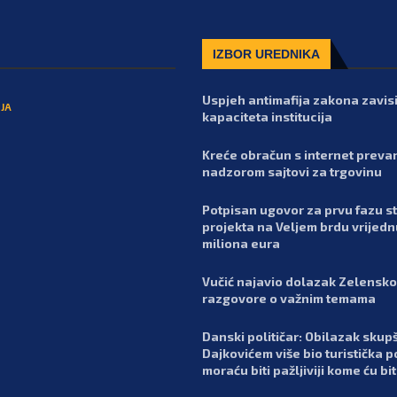
IZBOR UREDNIKA
Uspjeh antimafija zakona zavis
JA
kapaciteta institucija
Kreće obračun s internet preva
nadzorom sajtovi za trgovinu
Potpisan ugovor za prvu fazu 
projekta na Veljem brdu vrijedn
miliona eura
Vučić najavio dolazak Zelensko
razgovore o važnim temama
Danski političar: Obilazak skupš
Dajkovićem više bio turistička p
moraću biti pažljiviji kome ću bit