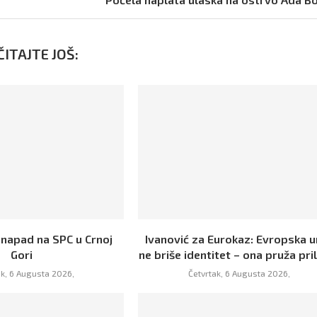
ITAJTE JOŠ:
 napad na SPC u Crnoj
Ivanović za Eurokaz: Evropska u
Gori
ne briše identitet – ona pruža prili
ak, 6 Augusta 2026,
Četvrtak, 6 Augusta 2026,