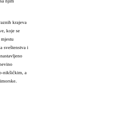
 sa njim
raznih krajeva
e, koje se
 mjestu
a sveštenstva i
 nastavljeno
 nevino
o-nikšićkim, a
rimorske.