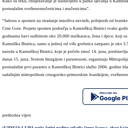
Kako su rekli, obilježavanje je nastavljeno u parku sjećanja u Kamni
postradalim sveštenomučenicima i mučenicima”.
“Saboru u spomen na stradanje mnoštva nevinih, pobijenih od bratske r
Crne Gore. Posjetu spomen području u Kamniškoj Bistrici svake godin
godinama bavi sudbinom oko 20.000 muškaraca, žena i djece, koji su 
Kamniška Bistrica, samo u jednoj od više grobnica zatrpano je oko 3.
naroda u Kamniškoj Bistrici, koje je počelo sinoć 14. juna, predstavl
danas 15. juna, Svetom liturgijom i parastosom, organizuju Mitropoli
postradalim prvi parastos u Kamniškoj Bistrici služio 2006. godine b
sadašnjim mitropolitom crnogorsko-primorskim Joanikijem, sveštenstv
PREUZMI NA
Google P
prethodna vijest
(VIDEO) LUPA prije četiri godine otkrila šemu šverca, zbog ko