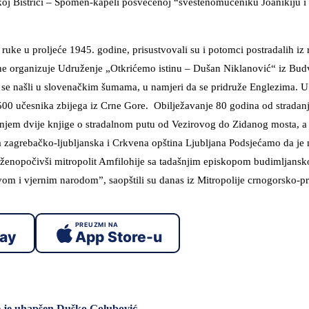
škoj Bistrici – Spomen-kapeli posvećenoj “sveštenomučeniku Joanikiju i
uke u proljeće 1945. godine, prisustvovali su i potomci postradalih iz 
e organizuje Udruženje „Otkrićemo istinu – Dušan Niklanović“ iz Budv
se našli u slovenačkim šumama, u namjeri da se pridruže Englezima. U
500 učesnika zbijega iz Crne Gore. Obilježavanje 80 godina od stradanj
janjem dvije knjige o stradalnom putu od Vezirovog do Zidanog mosta, a
ja zagrebačko-ljubljanska i Crkvena opština Ljubljana Podsjećamo da je
laženopočivši mitropolit Amfilohije sa tadašnjim episkopom budimljansk
om i vjernim narodom”, saopštili su danas iz Mitropolije crnogorsko-p
PREUZMI NA
lay
App Store-u
je je uhapšen Duško Golubović