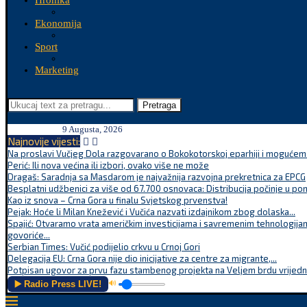
Hronika
Ekonomija
Sport
Marketing
Pretraga
9 Augusta, 2026
Najnovije vijesti:
Na proslavi Vučjeg Dola razgovarano o Bokokotorskoj eparhiji i mogućem r
Perić: Ili nova većina ili izbori, ovako više ne može
Dragaš: Saradnja sa Masdarom je najvažnija razvojna prekretnica za EPCG
Besplatni udžbenici za više od 67.700 osnovaca: Distribucija počinje u po
Kao iz snova – Crna Gora u finalu Svjetskog prvenstva!
Pejak: Hoće li Milan Knežević i Vučića nazvati izdajnikom zbog dolaska...
Spajić: Otvaramo vrata američkim investicijama i savremenim tehnologijam
govoriće...
Serbian Times: Vučić podijelio crkvu u Crnoj Gori
Delegacija EU: Crna Gora nije dio inicijative za centre za migrante,...
Potpisan ugovor za prvu fazu stambenog projekta na Veljem brdu vrijednu
▶️ Radio Press LIVE!
🔊