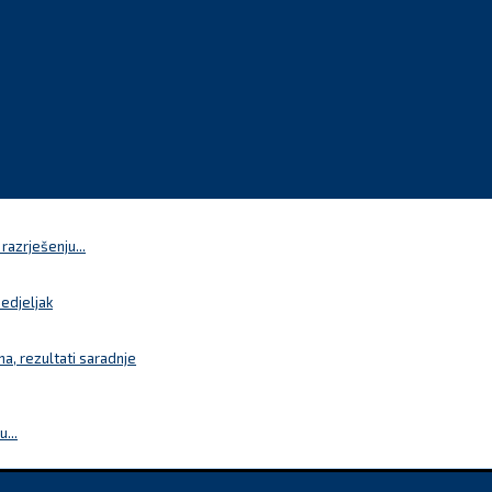
azrješenju...
nedjeljak
a, rezultati saradnje
...