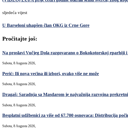
sljedeća vijest
U Barseloni uhapšen član OKG iz Crne Gore
Pročitajte još:
Na proslavi Vučjeg Dola razgovarano o Bokokotorskoj eparhiji i
Subota, 8 Augusta 2026,
Perić: Ili nova većina ili izbori, ovako više ne može
Subota, 8 Augusta 2026,
Dragaš: Saradnja sa Masdarom je najvažnija razvojna prekret
Subota, 8 Augusta 2026,
Besplatni udžbenici za više od 67.700 osnovaca: Distribucija poči
Subota, 8 Augusta 2026,