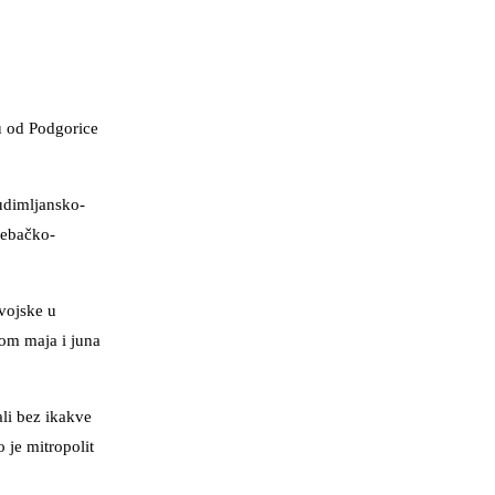
u od Podgorice
budimljansko-
rebačko-
 vojske u
kom maja i juna
ali bez ikakve
o je mitropolit