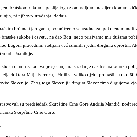
bijeni bratskom rukom a poslije toga zlom voljom i nasiljem komunističk
 njih, ni njihovo stradanje, dodaje.
venačkim brdima i jarugama, pomolićemo se usrdno zaupokojenom molit
 bratske sukobe i osvetu, ne dao Bog, nego prizivamo mir dušama pobij
 pred Bogom pravednim sudijom već izmirili i jedni drugima oprostili. Ak
ropolit Joanikije.
to su učinili za očuvanje sjećanja na stradanje naših sunarodnika pobi
elja doktora Mitju Ferenca, učinili su veliko djelo, pronašli su oko 6
ovite Slovenije. Zbog toga Sloveniji i dragim Slovencima dugujemo vje
risustvovali su predsjednik Skupštine Crne Gore Andrija Mandić, podpre
slanika Skupštine Crne Gore.
e.