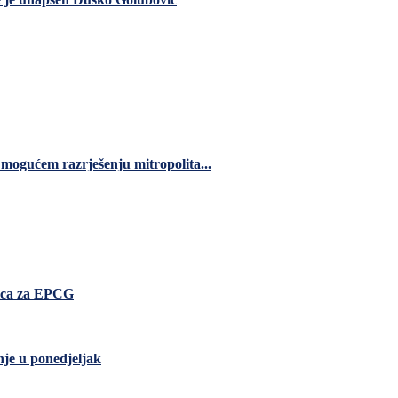
 mogućem razrješenju mitropolita...
nica za EPCG
nje u ponedjeljak