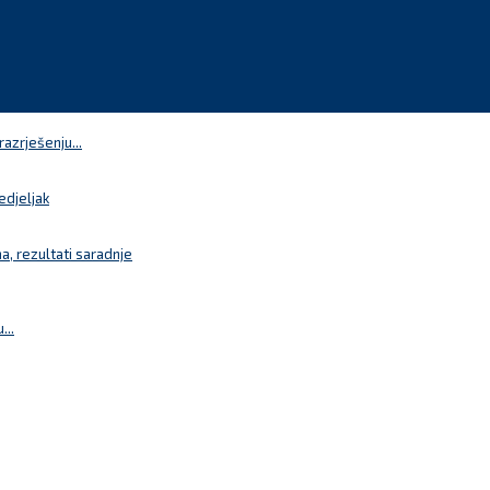
azrješenju...
edjeljak
a, rezultati saradnje
...