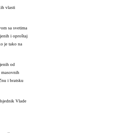
ih vlasti
vom sa svetima
enih i oproštaj
o je tako na
jenih od
00 masovnih
čnu i bratsku
dsjednik Vlade