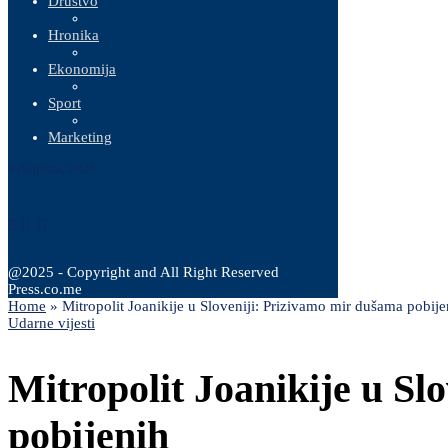
Društvo
Hronika
Ekonomija
Sport
Marketing
9 Augusta, 2026
@2025 - Copyright and All Right Reserved
Press.co.me
Home
»
Mitropolit Joanikije u Sloveniji: Prizivamo mir dušama pobije
Udarne vijesti
Mitropolit Joanikije u Sl
pobijenih