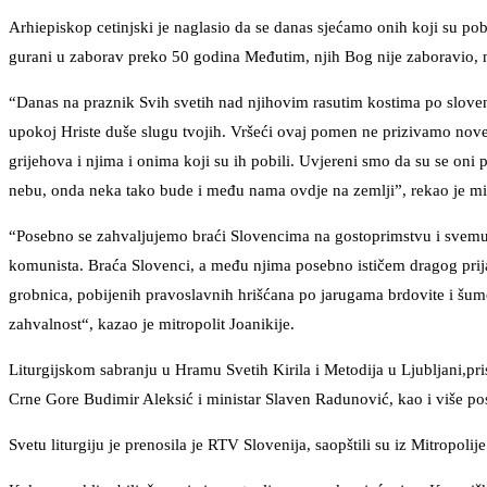
Arhiepiskop cetinjski je naglasio da se danas sjećamo onih koji su po
gurani u zaborav preko 50 godina Međutim, njih Bog nije zaboravio, ni
“Danas na praznik Svih svetih nad njihovim rasutim kostima po slo
upokoj Hriste duše slugu tvojih. Vršeći ovaj pomen ne prizivamo nove
grijehova i njima i onima koji su ih pobili. Uvjereni smo da su se oni
nebu, onda neka tako bude i među nama ovdje na zemlji”, rekao je mit
“Posebno se zahvaljujemo braći Slovencima na gostoprimstvu i svemu š
komunista. Braća Slovenci, a među njima posebno ističem dragog prijat
grobnica, pobijenih pravoslavnih hrišćana po jarugama brdovite i šum
zahvalnost“, kazao je mitropolit Joanikije.
Liturgijskom sabranju u Hramu Svetih Kirila i Metodija u Ljubljani,p
Crne Gore Budimir Aleksić i ministar Slaven Radunović, kao i više po
Svetu liturgiju je prenosila je RTV Slovenija, saopštili su iz Mitropolij