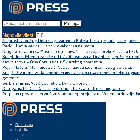
Pretraga
Najnovije vijesti:
Na proslavi Vučjeg Dola razgovarano o Bokokotorskoj eparhiji i mogućem r
Perić: Ili nova većina ili izbori, ovako više ne može
Dragaš: Saradnja sa Masdarom je najvažnija razvojna prekretnica za EPCG
Besplatni udžbenici za više od 67.700 osnovaca: Distribucija počinje u pon
Kao iz snova – Crna Gora u finalu Svjetskog prvenstva!
Pejak: Hoće li Milan Knežević i Vučića nazvati izdajnikom zbog dolaska...
Spajić: Otvaramo vrata američkim investicijama i savremenim tehnologijam
govoriće...
Serbian Times: Vučić podijelio crkvu u Crnoj Gori
Delegacija EU: Crna Gora nije dio inicijative za centre za migrante,...
Potpisan ugovor za prvu fazu stambenog projekta na Veljem brdu vrijednu
Naslovna
Politika