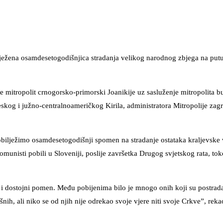
lježena osamdesetogodišnjica stradanja velikog narodnog zbjega na put
je mitropolit crnogorsko-primorski Joanikije uz sasluženje mitropolita 
skog i južno-centralnoameričkog Kirila, administratora Mitropolije zag
 obilježimo osamdesetogodišnji spomen na stradanje ostataka kraljevske
omunisti pobili u Sloveniji, poslije završetka Drugog svjetskog rata, to
ob i dostojni pomen. Među pobijenima bilo je mnogo onih koji su postrad
šnih, ali niko se od njih nije odrekao svoje vjere niti svoje Crkve”, reka