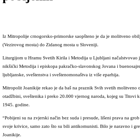
Iz Mitropolije crnogorsko-primorske saopšteno je da je molitveno obi
(Vezirovog mosta) do Zidanog mosta u Sloveniji.
Liturgijom u Hramu Svetih Kirila i Metodija u Ljubljani načalstvovao 
nikšićki Metodija i episkopa pakračko-slavonskog Jovana i buenosajre
ljubljanske, sveštenstva i sveštenomonaštva iz više eparhija.
Mitropolit Joanikije rekao je da baš na praznik Svih svetih molitveno
otadžbini, sveštenika i preko 20.000 vjernog naroda, kojeg su Titovi k
1945. godine.
“Pobijeni su na zvjerski način bez suda i presude, lišeni prava na gr
svoje krivice, samo zato što su bili antikomunisti. Bilo je naravno i gre
Joanikije.