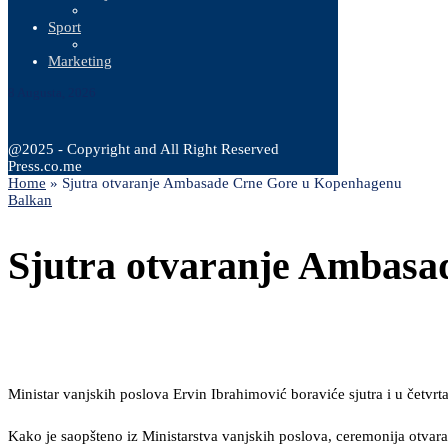
Sport
Marketing
8 Augusta, 2026
@2025 - Copyright and All Right Reserved
Press.co.me
Home
»
Sjutra otvaranje Ambasade Crne Gore u Kopenhagenu
Balkan
Sjutra otvaranje Ambas
Ministar vanjskih poslova Ervin Ibrahimović boraviće sjutra i u četv
Kako je saopšteno iz Ministarstva vanjskih poslova, ceremonija otvara