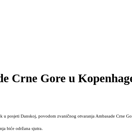
ade Crne Gore u Kopenhag
rtak u posjeti Danskoj, povodom zvaničnog otvaranja Ambasade Crne Gore
nja biće održana sjutra.