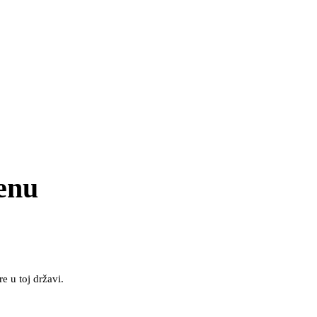
enu
 u toj državi.