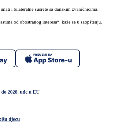
ati i bilateralne susrete sa danskim zvaničnicima.
astima od obostranog interesa“, kaže se u saopštenju.
PREUZMI NA
lay
App Store-u
a do 2028. uđe u EU
pišu djecu