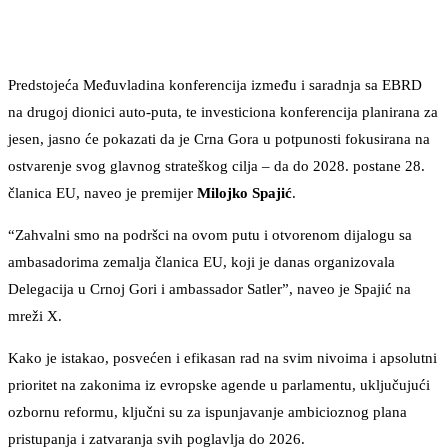
Predstojeća Međuvladina konferencija između i saradnja sa EBRD
na drugoj dionici auto-puta, te investiciona konferencija planirana za
jesen, jasno će pokazati da je Crna Gora u potpunosti fokusirana na
ostvarenje svog glavnog strateškog cilja – da do 2028. postane 28.
članica EU, naveo je premijer
Milojko Spajić
.
“Zahvalni smo na podršci na ovom putu i otvorenom dijalogu sa
ambasadorima zemalja članica EU, koji je danas organizovala
Delegacija u Crnoj Gori i ambassador Satler”, naveo je Spajić na
mreži X.
Kako je istakao, posvećen i efikasan rad na svim nivoima i apsolutni
prioritet na zakonima iz evropske agende u parlamentu, uključujući
ozbornu reformu, ključni su za ispunjavanje ambicioznog plana
pristupanja i zatvaranja svih poglavlja do 2026.