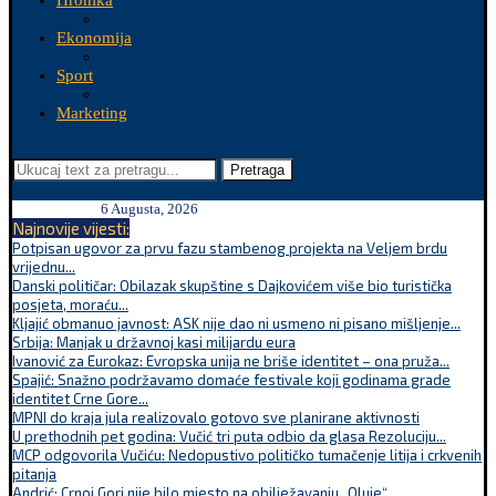
Hronika
Ekonomija
Sport
Marketing
Pretraga
6 Augusta, 2026
Najnovije vijesti:
Potpisan ugovor za prvu fazu stambenog projekta na Veljem brdu
vrijednu...
Danski političar: Obilazak skupštine s Dajkovićem više bio turistička
posjeta, moraću...
Kljajić obmanuo javnost: ASK nije dao ni usmeno ni pisano mišljenje...
Srbija: Manjak u državnoj kasi milijardu eura
Ivanović za Eurokaz: Evropska unija ne briše identitet – ona pruža...
Spajić: Snažno podržavamo domaće festivale koji godinama grade
identitet Crne Gore...
MPNI do kraja jula realizovalo gotovo sve planirane aktivnosti
U prethodnih pet godina: Vučić tri puta odbio da glasa Rezoluciju...
MCP odgovorila Vučiću: Nedopustivo političko tumačenje litija i crkvenih
pitanja
Andrić: Crnoj Gori nije bilo mjesto na obilježavanju „Oluje“