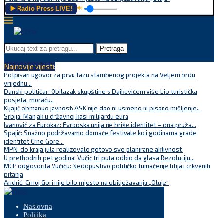
▶️ Radio Press LIVE!
🔊
Pretraga
Najnovije vijesti:
Potpisan ugovor za prvu fazu stambenog projekta na Veljem brdu
vrijednu...
Danski političar: Obilazak skupštine s Dajkovićem više bio turistička
posjeta, moraću...
Kljajić obmanuo javnost: ASK nije dao ni usmeno ni pisano mišljenje...
Srbija: Manjak u državnoj kasi milijardu eura
Ivanović za Eurokaz: Evropska unija ne briše identitet – ona pruža...
Spajić: Snažno podržavamo domaće festivale koji godinama grade
identitet Crne Gore...
MPNI do kraja jula realizovalo gotovo sve planirane aktivnosti
U prethodnih pet godina: Vučić tri puta odbio da glasa Rezoluciju...
MCP odgovorila Vučiću: Nedopustivo političko tumačenje litija i crkvenih
pitanja
Andrić: Crnoj Gori nije bilo mjesto na obilježavanju „Oluje“
Naslovna
Politika