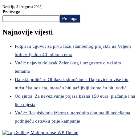
Nedjelja, 31 Augusta 2025,
Pretraga
Pretraga
Najnovije vijesti
Potpisan ugovor za prvu fazu stambenog projekta na Veljem
brdu vrijednu 40 miliona eura
Vučić najavio dolazak Zelenskog i razgovore o važnim
temama
Danski političar: Obilazak skupštine s Dajkovićem više bio
turistička posjeta, moraću biti pažljiviji kome ću biti vodič
Od sjutra: Za nevezivanje pojasa kazna 150 eura, plaćanje i na
licu mjesta
Vučić: Raspisivanje izbora u narednim danima ili nedeljama,
podnijeću ostavku prije kampanje