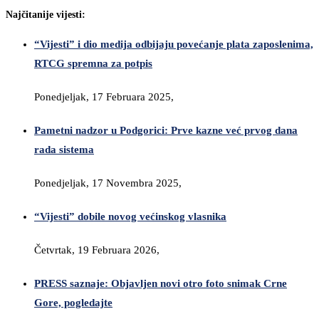
Najčitanije vijesti:
“Vijesti” i dio medija odbijaju povećanje plata zaposlenima,
RTCG spremna za potpis
Ponedjeljak, 17 Februara 2025,
Pametni nadzor u Podgorici: Prve kazne već prvog dana
rada sistema
Ponedjeljak, 17 Novembra 2025,
“Vijesti” dobile novog većinskog vlasnika
Četvrtak, 19 Februara 2026,
PRESS saznaje: Objavljen novi otro foto snimak Crne
Gore, pogledajte