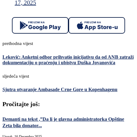
17, 2025
PREUZMI NA
PREUZMI NA
Google Play
App Store-u
prethodna vijest
Leković: Anketni odbor prihvatio inicijativu da od ANB zatraži
dokumentaciju o praćenju i ubistvu Duška Jovanovića
sljedeća vijest
Sjutra otvaranje Ambasade Crne Gore u Kopenhagenu
Pročitajte još:
Demanti na tekst ,”Da li je glavna administratorka Opštine
Zeta bila donator...
Utorak, 16 Decembra 2025,