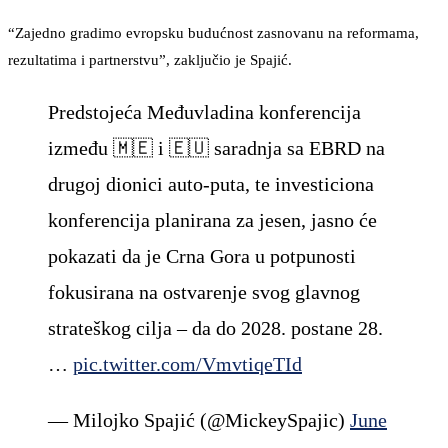
“Zajedno gradimo evropsku budućnost zasnovanu na reformama,
rezultatima i partnerstvu”, zaključio je Spajić.
Predstojeća Međuvladina konferencija
između 🇲🇪 i 🇪🇺 saradnja sa EBRD na
drugoj dionici auto-puta, te investiciona
konferencija planirana za jesen, jasno će
pokazati da je Crna Gora u potpunosti
fokusirana na ostvarenje svog glavnog
strateškog cilja – da do 2028. postane 28.
…
pic.twitter.com/VmvtiqeTId
— Milojko Spajić (@MickeySpajic)
June