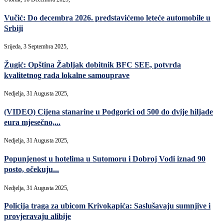
Vučić: Do decembra 2026. predstavićemo leteće automobile u
Srbiji
Srijeda, 3 Septembra 2025,
Žugić: Opština Žabljak dobitnik BFC SEE, potvrda
kvalitetnog rada lokalne samouprave
Nedjelja, 31 Augusta 2025,
(VIDEO) Cijena stanarine u Podgorici od 500 do dvije hiljade
eura mjesečno,...
Nedjelja, 31 Augusta 2025,
Popunjenost u hotelima u Sutomoru i Dobroj Vodi iznad 90
posto, očekuju...
Nedjelja, 31 Augusta 2025,
Policija traga za ubicom Krivokapića: Saslušavaju sumnjive i
provjeravaju alibije