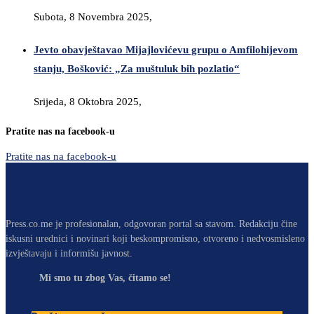
Subota, 8 Novembra 2025,
Jevto obavještavao Mijajlovićevu grupu o Amfilohijevom
stanju, Bošković: „Za muštuluk bih pozlatio“
Srijeda, 8 Oktobra 2025,
Pratite nas na facebook-u
Pratite nas na facebook-u
Press.co.me je profesionalan, odgovoran portal sa stavom. Redakciju čine
iskusni urednici i novinari koji beskompromisno, otvoreno i nedvosmisleno
izvještavaju i informišu javnost.
Mi smo tu zbog Vas, čitamo se!