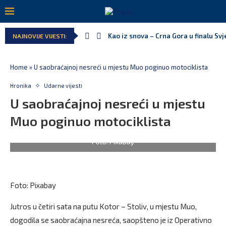
Kao iz snova – Crna Gora u finalu Sv
NAJNOVIJE VIJESTI:
Home
»
U saobraćajnoj nesreći u mjestu Muo poginuo motociklista
Hronika
Udarne vijesti
U saobraćajnoj nesreći u mjestu
Muo poginuo motociklista
Foto: Pixabay
Foto: Pixabay
Jutros u četiri sata na putu Kotor – Stoliv, u mjestu Muo,
dogodila se saobraćajna nesreća, saopšteno je iz Operativno