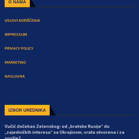
O NAMA
USLOVI KORIŠĆENJA
IMPRESSUM
PRIVACY POLICY
MARKETING
NASLOVNA
IZBOR UREDNIKA
Vučić dočekao Zelenskog: od „bratske Rusije“ do
„zajedničkih interesa“ sa Ukrajinom, vrata otvorena i za
oružje?