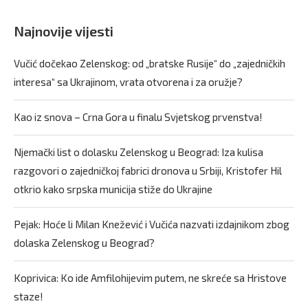
Najnovije vijesti
Vučić dočekao Zelenskog: od „bratske Rusije“ do „zajedničkih
interesa“ sa Ukrajinom, vrata otvorena i za oružje?
Kao iz snova – Crna Gora u finalu Svjetskog prvenstva!
Njemački list o dolasku Zelenskog u Beograd: Iza kulisa
razgovori o zajedničkoj fabrici dronova u Srbiji, Kristofer Hil
otkrio kako srpska municija stiže do Ukrajine
Pejak: Hoće li Milan Knežević i Vučića nazvati izdajnikom zbog
dolaska Zelenskog u Beograd?
Koprivica: Ko ide Amfilohijevim putem, ne skreće sa Hristove
staze!