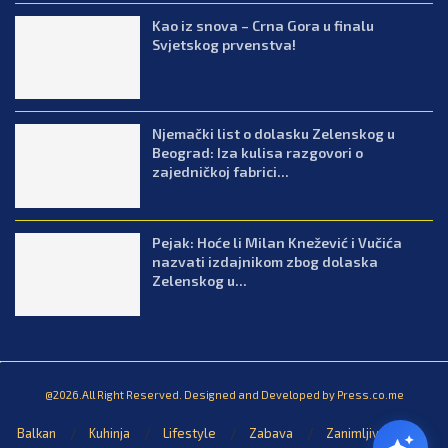
Kao iz snova – Crna Gora u finalu
Svjetskog prvenstva!
Njemački list o dolasku Zelenskog u
Beograd: Iza kulisa razgovori o
zajedničkoj fabrici...
Pejak: Hoće li Milan Knežević i Vučića
nazvati izdajnikom zbog dolaska
Zelenskog u...
@2026.All Right Reserved. Designed and Developed by Press.co.me
Balkan
Kuhinja
Lifestyle
Zabava
Zanimljivosti