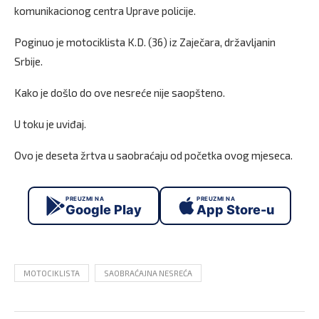
komunikacionog centra Uprave policije.
Poginuo je motociklista K.D. (36) iz Zaječara, državljanin
Srbije.
Kako je došlo do ove nesreće nije saopšteno.
U toku je uviđaj.
Ovo je deseta žrtva u saobraćaju od početka ovog mjeseca.
PREUZMI NA
PREUZMI NA
Google Play
App Store-u
MOTOCIKLISTA
SAOBRAĆAJNA NESREĆA