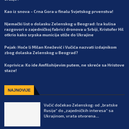
Kao iz snova – Crna Gora u finalu Svjetskog prvenstva!
Njemački list o dolasku Zelenskog u Beograd: Iza kulisa
razgovori o zajedničkoj fabrici dronova u Srbiji, Kristofer Hil
otkrio kako srpska municija stiže do Ukrajine
Pejak: Hoće li Milan Knežević i Vučića nazvati izdajnikom
zbog dolaska Zelenskog u Beograd?
Koprivica: Ko ide Amfilohijevim putem, ne skreće sa Hristove
staze!
NAJNOVIJE
Vučić dočekao Zelenskog: od „bratske
Rusije“ do „zajedničkih interesa“ sa
Ukrajinom, vrata otvorena...