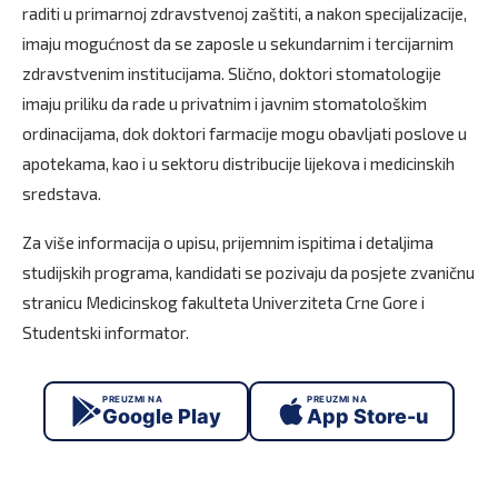
raditi u primarnoj zdravstvenoj zaštiti, a nakon specijalizacije,
imaju mogućnost da se zaposle u sekundarnim i tercijarnim
zdravstvenim institucijama. Slično, doktori stomatologije
imaju priliku da rade u privatnim i javnim stomatološkim
ordinacijama, dok doktori farmacije mogu obavljati poslove u
apotekama, kao i u sektoru distribucije lijekova i medicinskih
sredstava.
Za više informacija o upisu, prijemnim ispitima i detaljima
studijskih programa, kandidati se pozivaju da posjete zvaničnu
stranicu Medicinskog fakulteta Univerziteta Crne Gore i
Studentski informator.
PREUZMI NA
PREUZMI NA
Google Play
App Store-u