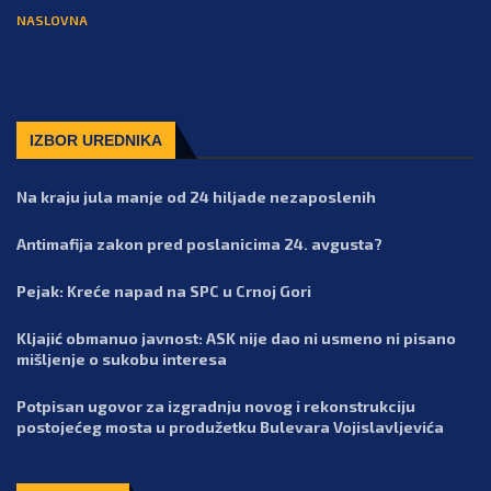
NASLOVNA
IZBOR UREDNIKA
Na kraju jula manje od 24 hiljade nezaposlenih
Antimafija zakon pred poslanicima 24. avgusta?
Pejak: Kreće napad na SPC u Crnoj Gori
Kljajić obmanuo javnost: ASK nije dao ni usmeno ni pisano
mišljenje o sukobu interesa
Potpisan ugovor za izgradnju novog i rekonstrukciju
postojećeg mosta u produžetku Bulevara Vojislavljevića