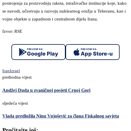
postrojenja za proizvodnju raketa, istraživačke institucije koje, kako
se navodi, učestvuju u razvoju nuklearnog oružja u Teheranu, kao i
vojne objekte u zapadnom i centralnom dijelu Irana.
Izvor: RSE
PREUZMI NA
PREUZMI NA
Google Play
App Store-u
Iran
Izrael
prethodna vijest
Andžej Duda u zvaničnoj posjeti Crnoj Gori
sljedeća vijest
Vlada predložila Ninu Vujošević za člana Fiskalnog savjeta
Pročitajte još: