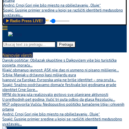
pitanja
Andrić: Crnoj Gori nije bilo mjesto na obilježavanju „Oluje“
Spajić: Gusinje primjer sredine u kojoj se različiti identiteti međusobno
uvažavaju...
▶️ Radio Press LIVE!
🔊
Pretraga
Najnovije vijesti:
Danski političar: Obilazak skupštine s Dajkovićem više bio turistička
posjeta, moraću...
Kljajić obmanuo javnost: ASK nije dao ni usmeno ni pisano mišljenje...
Srbija: Manjak u državnoj kasi milijardu eura
Ivanović za Eurokaz: Evropska unija ne briše identitet – ona pruža...
Spajić: Snažno podržavamo domaće festivale koji godinama grade
identitet Crne Gore...
MPNI do kraja jula realizovalo gotovo sve planirane aktivnosti
U prethodnih pet godina: Vučić tri puta odbio da glasa Rezoluciju...
MCP odgovorila Vučiću: Nedopustivo političko tumačenje litija i crkvenih
pitanja
Andrić: Crnoj Gori nije bilo mjesto na obilježavanju „Oluje“
Spajić: Gusinje primjer sredine u kojoj se različiti identiteti međusobno
uvažavaju...