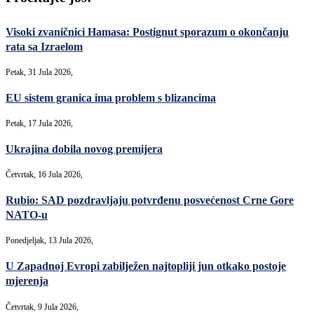
Visoki zvaničnici Hamasa: Postignut sporazum o okončanju
rata sa Izraelom
Petak, 31 Jula 2026,
EU sistem granica ima problem s blizancima
Petak, 17 Jula 2026,
Ukrajina dobila novog premijera
Četvrtak, 16 Jula 2026,
Rubio: SAD pozdravljaju potvrđenu posvećenost Crne Gore
NATO-u
Ponedjeljak, 13 Jula 2026,
U Zapadnoj Evropi zabilježen najtopliji jun otkako postoje
mjerenja
Četvrtak, 9 Jula 2026,