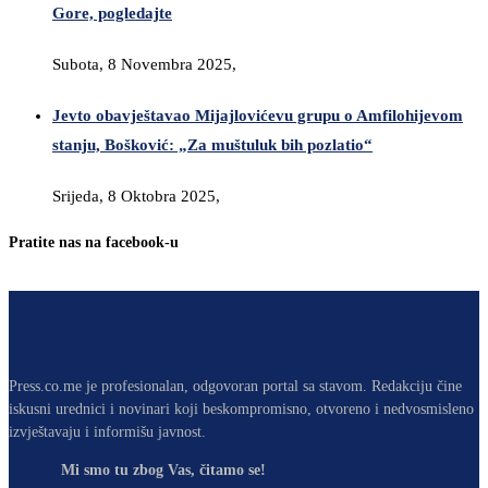
Gore, pogledajte
Subota, 8 Novembra 2025,
Jevto obavještavao Mijajlovićevu grupu o Amfilohijevom
stanju, Bošković: „Za muštuluk bih pozlatio“
Srijeda, 8 Oktobra 2025,
Pratite nas na facebook-u
Press.co.me je profesionalan, odgovoran portal sa stavom. Redakciju čine
iskusni urednici i novinari koji beskompromisno, otvoreno i nedvosmisleno
izvještavaju i informišu javnost.
Mi smo tu zbog Vas, čitamo se!