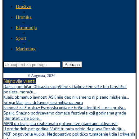
Društvo
Hronika
Ekonomija
Sport
Marketing
Pretraga
6 Augusta, 2026
Najnovije vijesti:
Danski političar: Obilazak skupštine s Dajkovićem više bio turistička
posjeta, moraću...
Kljajić obmanuo javnost: ASK nije dao ni usmeno ni pisano mišljenje...
Srbija: Manjak u državnoj kasi milijardu eura
Ivanović za Eurokaz: Evropska unija ne briše identitet – ona pruža...
Spajić: Snažno podržavamo domaće festivale koji godinama grade
identitet Crne Gore...
MPNI do kraja jula realizovalo gotovo sve planirane aktivnosti
U prethodnih pet godina: Vučić tri puta odbio da glasa Rezoluciju...
MCP odgovorila Vučiću: Nedopustivo političko tumačenje litija i crkvenih