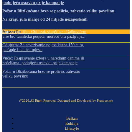
podnijeću ostavku prije kampanje
Požar u Blizikućama brzo se proširio, zahvatio veliku površinu
Na kraju jula manje od 24 hiljade nezaposlenih
Najnovije
Danski političar: Obilazak skupštine s Dajkovićem
više bio turistička posjeta, moraću biti pažljiviji...
Od sjutra: Za nevezivanje pojasa kazna 150 eura,
plaćanje i na licu mjesta
Vučić: Raspisivanje izbora u narednim danima ili
nedeljama, podnijeću ostavku prije kampanje
Požar u Blizikućama brzo se proširio, zahvatio
veliku površinu
@2026.All Right Reserved. Designed and Developed by Press.co.me
Balkan
Kuhinja
Lifestyle