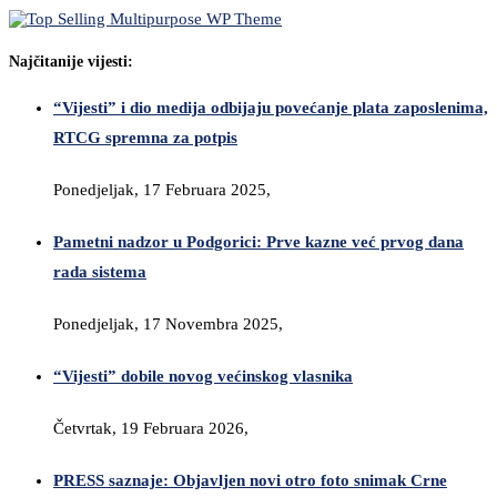
Najčitanije vijesti:
“Vijesti” i dio medija odbijaju povećanje plata zaposlenima,
RTCG spremna za potpis
Ponedjeljak, 17 Februara 2025,
Pametni nadzor u Podgorici: Prve kazne već prvog dana
rada sistema
Ponedjeljak, 17 Novembra 2025,
“Vijesti” dobile novog većinskog vlasnika
Četvrtak, 19 Februara 2026,
PRESS saznaje: Objavljen novi otro foto snimak Crne