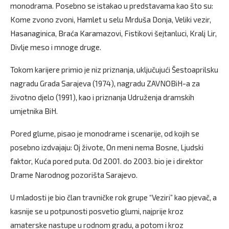
monodrama. Posebno se istakao u predstavama kao što su:
Kome zvono zvoni, Hamlet u selu Mrduša Donja, Veliki vezir,
Hasanaginica, Braća Karamazovi, Fistikovi šejtanluci, Kralj Lir,
Divlje meso i mnoge druge.
Tokom karijere primio je niz priznanja, uključujući Šestoaprilsku
nagradu Grada Sarajeva (1974), nagradu ZAVNOBiH-a za
životno djelo (1991), kao i priznanja Udruženja dramskih
umjetnika BiH.
Pored glume, pisao je monodrame i scenarije, od kojih se
posebno izdvajaju: Oj živote, On meni nema Bosne, Ljudski
faktor, Kuća pored puta. Od 2001. do 2003. bio je i direktor
Drame Narodnog pozorišta Sarajevo.
U mladosti je bio član travničke rok grupe “Veziri” kao pjevač, a
kasnije se u potpunosti posvetio glumi, najprije kroz
amaterske nastupe u rodnom gradu, a potom i kroz