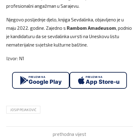
profesionalni angažman u Sarajevu.
Njegovo posljednje djelo, knjiga Sevdalinka, objavljeno je u
maju 2022. godine. Zajedno s
Rambom
Amadeusom
, podnio
je kandidaturu da se sevdalinka uvrsti na Uneskovu listu
nematerijalne svjetske kulturne baštine.
Izvor: N1
PREUZMI NA
PREUZMI NA
Google Play
App Store-u
JOSIP PEJAKOVIĆ
prethodna vijest