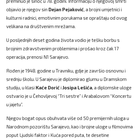
preminuo je sinoć u 78. godini. Informaciju o njegovoj smrti
objavio je njegov sin
Dejan Pejaković
, a brojni umjetnici i
kulturni radnici, emotivnim porukama se opraštaju od ovog
velikana na društvenim mrežama.
U posljednjih deset godina života vodio je tešku borbu s
brojnim zdravstvenim problemima i prošao kroz čak 17
operacija, prenosi N1 Sarajevo.
Rođen je 1948. godine u Travniku, gdje je završio osnovnu i
srednju školu. U Sarajevu je diplomirao glumu u Dramskom
studiju, u klasi
Kaće Dorić
i
Josipa Lešića
, a diplomske uloge
ostvario je u Čehovljevoj “Tri sestre” i Arabalovom “Koncertu
u jajetu”.
Njegov bogat opus obuhvata više od 50 premijernih uloga u
Narodnom pozorištu Sarajevo, kao i brojne uloge u filmovima
poput Ljudski faktor i Kuća pored puta, te desetine