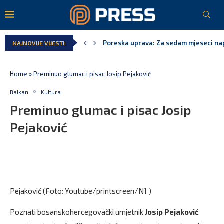
Poreska uprava: Za sedam mjeseci napl
NAJNOVIJE VIJESTI:
Laković: Crna Gora nije dobila zvaničn
Crna Gora neće biti domaćin migrants
Aerodromi Crne Gore za sedam mjeseci
EPCG: Sistem stabilan, Termoelektran
Spajić: Crna Gora neće prihvatiti cent
Home
»
Preminuo glumac i pisac Josip Pejaković
Balkan
Kultura
Preminuo glumac i pisac Josip
Pejaković
Pejaković (Foto: Youtube/printscreen/N1 )
Poznati bosanskohercegovački umjetnik
Josip Pejaković