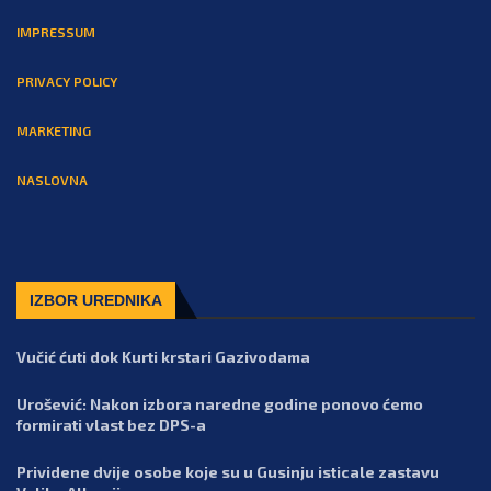
IMPRESSUM
PRIVACY POLICY
MARKETING
NASLOVNA
IZBOR UREDNIKA
Vučić ćuti dok Kurti krstari Gazivodama
Urošević: Nakon izbora naredne godine ponovo ćemo
formirati vlast bez DPS-a
Prividene dvije osobe koje su u Gusinju isticale zastavu