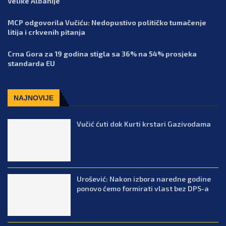
Velike Albanije
MCP odgovorila Vučiću: Nedopustivo političko tumačenje
litija i crkvenih pitanja
Crna Gora za 19 godina stigla sa 36% na 54% prosjeka
standarda EU
NAJNOVIJE
Vučić ćuti dok Kurti krstari Gazivodama
Urošević: Nakon izbora naredne godine
ponovo ćemo formirati vlast bez DPS-a