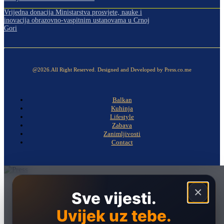
Vrijedna donacija Ministarstva prosvjete, nauke i
inovacija obrazovno-vaspitnim ustanovama u Crnoj
Gori
@2026.All Right Reserved. Designed and Developed by Press.co.me
Balkan
Kuhinja
Lifestyle
Zabava
Zanimljivosti
Contact
Naslovna
×
Sve vijesti.
Politika
Uvijek uz tebe.
Društvo