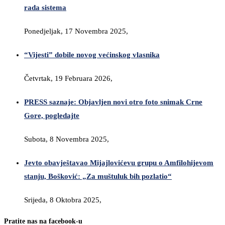
rada sistema
Ponedjeljak, 17 Novembra 2025,
“Vijesti” dobile novog većinskog vlasnika
Četvrtak, 19 Februara 2026,
PRESS saznaje: Objavljen novi otro foto snimak Crne
Gore, pogledajte
Subota, 8 Novembra 2025,
Jevto obavještavao Mijajlovićevu grupu o Amfilohijevom
stanju, Bošković: „Za muštuluk bih pozlatio“
Srijeda, 8 Oktobra 2025,
Pratite nas na facebook-u