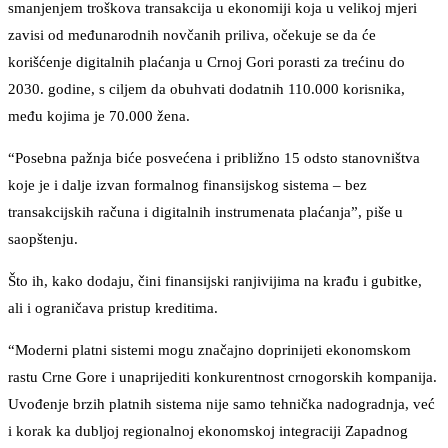
smanjenjem troškova transakcija u ekonomiji koja u velikoj mjeri
zavisi od međunarodnih novčanih priliva, očekuje se da će
korišćenje digitalnih plaćanja u Crnoj Gori porasti za trećinu do
2030. godine, s ciljem da obuhvati dodatnih 110.000 korisnika,
među kojima je 70.000 žena.
“Posebna pažnja biće posvećena i približno 15 odsto stanovništva
koje je i dalje izvan formalnog finansijskog sistema – bez
transakcijskih računa i digitalnih instrumenata plaćanja”, piše u
saopštenju.
Što ih, kako dodaju, čini finansijski ranjivijima na krađu i gubitke,
ali i ograničava pristup kreditima.
“Moderni platni sistemi mogu značajno doprinijeti ekonomskom
rastu Crne Gore i unaprijediti konkurentnost crnogorskih kompanija.
Uvođenje brzih platnih sistema nije samo tehnička nadogradnja, već
i korak ka dubljoj regionalnoj ekonomskoj integraciji Zapadnog