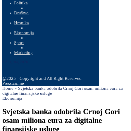
Politika
Društvo
Hronika
Ekonomija
Sport
Marketing
9 Augusta, 2026
@2025 - Copyright and All Right Reserved
Press.co.me
Home
»
Svjetska banka odobrila Crnoj Gori osam miliona eura za
digitalne finansijske usluge
Ekonomija
Svjetska banka odobrila Crnoj Gori
osam miliona eura za digitalne
finansijske usluge