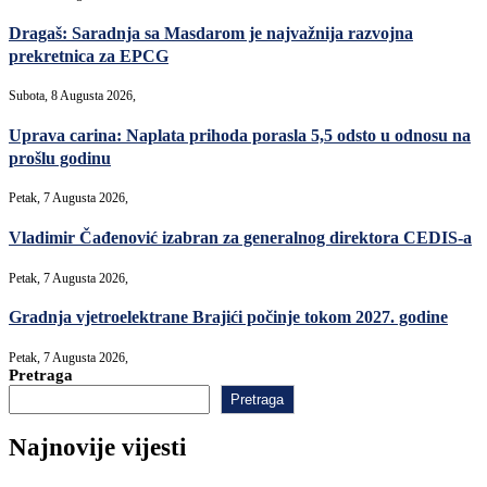
Dragaš: Saradnja sa Masdarom je najvažnija razvojna
prekretnica za EPCG
Subota, 8 Augusta 2026,
Uprava carina: Naplata prihoda porasla 5,5 odsto u odnosu na
prošlu godinu
Petak, 7 Augusta 2026,
Vladimir Čađenović izabran za generalnog direktora CEDIS-a
Petak, 7 Augusta 2026,
Gradnja vjetroelektrane Brajići počinje tokom 2027. godine
Petak, 7 Augusta 2026,
Pretraga
Pretraga
Najnovije vijesti