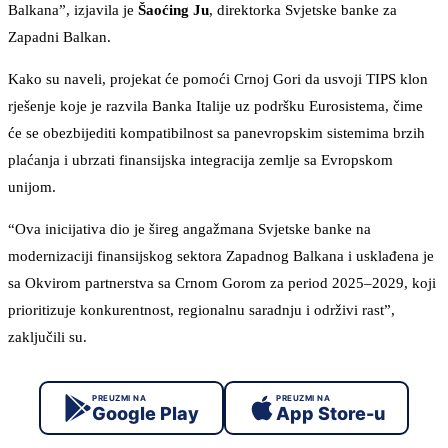
Balkana”, izjavila je
Šaoćing Ju
, direktorka Svjetske banke za
Zapadni Balkan.
Kako su naveli, projekat će pomoći Crnoj Gori da usvoji TIPS klon
rješenje koje je razvila Banka Italije uz podršku Eurosistema, čime
će se obezbijediti kompatibilnost sa panevropskim sistemima brzih
plaćanja i ubrzati finansijska integracija zemlje sa Evropskom
unijom.
“Ova inicijativa dio je šireg angažmana Svjetske banke na
modernizaciji finansijskog sektora Zapadnog Balkana i usklađena je
sa Okvirom partnerstva sa Crnom Gorom za period 2025–2029, koji
prioritizuje konkurentnost, regionalnu saradnju i održivi rast”,
zaključili su.
PREUZMI NA
PREUZMI NA
Google Play
App Store-u