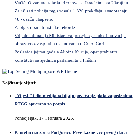
Vučić: Otvaramo fabriku dronova sa Izraelcima za Ukrajinu
Za 48 sati policija registrovala 1.320 prekršaja u saobraćaju,
48 vozača uhapšeno
Žabljak obara turističke rekorde
Vrijedna donacija Ministarstva prosvjete, nauke i inovacija
obrazovno-vaspitnim ustanovama u Crnoj Gori
Poslanica jajima gađala Aljbina Kurtija, opet prekinuta
konstitutivna sjednica parlamenta u Prištini
Najčitanije vijesti:
“Vijesti” i dio medija odbijaju povećanje plata zaposlenima,
RTCG spremna za potpis
Ponedjeljak, 17 Februara 2025,
Pametni nadzor u Podgorici: Prve kazne već prvog dana