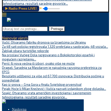
tehnologijama, rezultati saradnje govoriće...
▶️ Radio Press LIVE!
🔊
Pretraga
Najnovije vijesti:
Vučić: Otvaramo fabriku dronova sa Izraelcima za Ukrajinu
Za 48 sati policija registrovala 1.320 prekršaja u saobraćaju, 48 vozača...
Žabljak obara turističke rekorde
Na proslavi Vučjeg Dola razgovarano o Bokokotorskoj eparhiji i
mogućem razrješenju...
Perić: Ili nova većina ili izbori, ovako više ne može
Dragaš: Saradnja sa Masdarom je najvažnija razvojna prekretnica za
EPCG
Besplatni udžbenici za više od 67.700 osnovaca: Distribucija počinje u
ponedjeljak
Kao iz snova – Crna Gora u finalu Svjetskog prvenstva!
Pejak: Hoće li Milan Knežević i Vučića nazvati izdajnikom zbog dolaska...
Spajić: Otvaramo vrata američkim investicijama i savremenim
tehnologijama, rezultati saradnje govoriće...
Naslovna