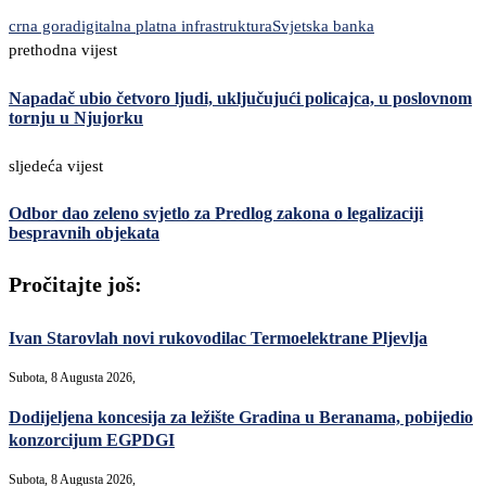
crna gora
digitalna platna infrastruktura
Svjetska banka
prethodna vijest
Napadač ubio četvoro ljudi, uključujući policajca, u poslovnom
tornju u Njujorku
sljedeća vijest
Odbor dao zeleno svjetlo za Predlog zakona o legalizaciji
bespravnih objekata
Pročitajte još:
Ivan Starovlah novi rukovodilac Termoelektrane Pljevlja
Subota, 8 Augusta 2026,
Dodijeljena koncesija za ležište Gradina u Beranama, pobijedio
konzorcijum EGPDGI
Subota, 8 Augusta 2026,