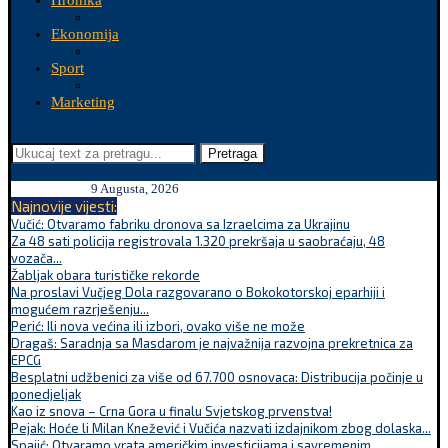
Hronika
Ekonomija
Sport
Marketing
Pretraga
9 Augusta, 2026
Najnovije vijesti:
Vučić: Otvaramo fabriku dronova sa Izraelcima za Ukrajinu
Za 48 sati policija registrovala 1.320 prekršaja u saobraćaju, 48
vozača...
Žabljak obara turističke rekorde
Na proslavi Vučjeg Dola razgovarano o Bokokotorskoj eparhiji i
mogućem razrješenju...
Perić: Ili nova većina ili izbori, ovako više ne može
Dragaš: Saradnja sa Masdarom je najvažnija razvojna prekretnica za
EPCG
Besplatni udžbenici za više od 67.700 osnovaca: Distribucija počinje u
ponedjeljak
Kao iz snova – Crna Gora u finalu Svjetskog prvenstva!
Pejak: Hoće li Milan Knežević i Vučića nazvati izdajnikom zbog dolaska...
Spajić: Otvaramo vrata američkim investicijama i savremenim