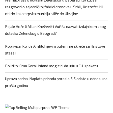
razgovori o zajedničkoj fabrici dronova u Srbiji, Kristofer Hil
otkrio kako srpska municija stiže do Ukrajine
Pejak: Hoće li Milan Knežević i Vučića nazvati izdajnikom zbog
dolaska Zelenskog u Beograd?
Koprivica: Ko ide Amfilohijevim putem, ne skreće sa Hristove
staze!
Politiko: Crna Gora i Island mogle bi da uđu u EU u paketu
Uprava carina: Naplata prihoda porasla 5,5 odsto u odnosu na
prošlu godinu