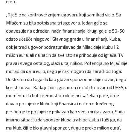
eura.
„Riječ je najkontroverznijem ugovoru koji sam ikad vidio. Sa
Mijačem su bila potpisana tri ugovora. Jedan gdje se
obavezuje na određeni način finansiranja, drugi gdje je 50-50
odsto učešće njegovo i Glavnog grada u finansiranju kluba,
dok je treći ugovor podrazumijevao da Mijač daje klubu 1,2
milion eura, ali na način da sve što se prihoduje od igrača, TV
prava i svega ostalog, ulazi u taj milion. Potencijalno Mijač nije
morao da da ni euro, nego je čak mogao i da zaradi od toga.
Došli smo do toga da kao glavni sponzor ne daje novac, nego
koristi novac. Kada je bio siguran da će dobiti novac od UEFA, u
momentu da bi ih premostio, odnosno sačekao pare, on je
davao pozajmice klubu koji finansira i nakon određenog
perioda je te pozajmice prikazao kao svoja prikazivanja. Sada
imamo situaciju da sponzor kluba traži od kluba i tuži ga, da
mu klub, čiji je bio glavni sponzor, duguje preko milion eura“,