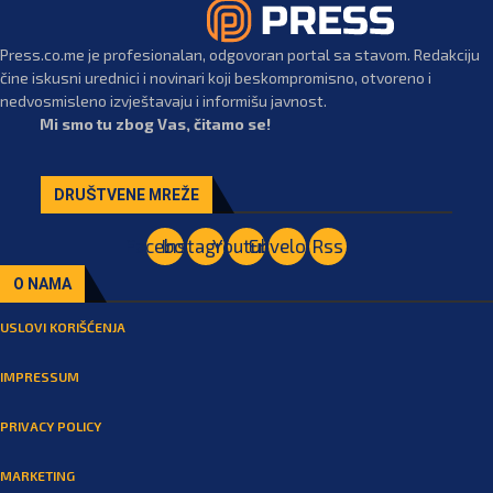
Press.co.me je profesionalan, odgovoran portal sa stavom. Redakciju
čine iskusni urednici i novinari koji beskompromisno, otvoreno i
nedvosmisleno izvještavaju i informišu javnost.
Mi smo tu zbog Vas, čitamo se!
DRUŠTVENE MREŽE
Facebook
Instagram
Youtube
Envelope
Rss
O NAMA
USLOVI KORIŠĆENJA
IMPRESSUM
PRIVACY POLICY
MARKETING