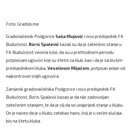
Foto: Gradski.me
Gradonačelnik Podgorice
Saša Mujović
i novi predsjednik FK
Budućnost,
Boris Spalević
kazali su da je zatečeno stanje u
FK Budućnost veoma loše, da su u prethodnom periodu
potpisivani ugovori koji su štetni za klub, kao i da je sa bivšim
predsjednikom kluba,
Veselinom Mijačem
, potpisan jedan od
najkontroverznijih ugovora.
Zamjenik gradonačelnika Podgorice i novi predsjednik FK
Budućnost, Boris Spalević kazao je da nije zadovoljan
zatečenim stanjem, te da je cilj da se unaprijedi stanje u klubu.
On je naveo da je u klubu zatekao haos, koji je u većini slučaja
bio na štetu kluba.