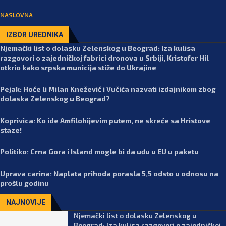
NASLOVNA
IZBOR UREDNIKA
Njemački list o dolasku Zelenskog u Beograd: Iza kulisa
razgovori o zajedničkoj fabrici dronova u Srbiji, Kristofer Hil
otkrio kako srpska municija stiže do Ukrajine
Pejak: Hoće li Milan Knežević i Vučića nazvati izdajnikom zbog
dolaska Zelenskog u Beograd?
Koprivica: Ko ide Amfilohijevim putem, ne skreće sa Hristove
staze!
Politiko: Crna Gora i Island mogle bi da uđu u EU u paketu
Uprava carina: Naplata prihoda porasla 5,5 odsto u odnosu na
prošlu godinu
NAJNOVIJE
Njemački list o dolasku Zelenskog u
Beograd: Iza kulisa razgovori o zajedničkoj