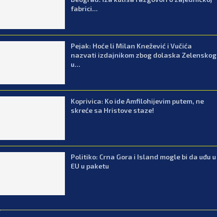
fabrici...
Pejak: Hoće li Milan Knežević i Vučića
nazvati izdajnikom zbog dolaska Zelenskog
u...
Koprivica: Ko ide Amfilohijevim putem, ne
skreće sa Hristove staze!
Politiko: Crna Gora i Island mogle bi da uđu u
EU u paketu