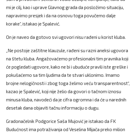
mi je cilj, kao i uprave Glavnog grada da posložimo situaciju,
napravimo presjek i da na osnovu toga povučemo dalje
korake“, istakao je Spalević.
On je naveo da gotovo svi ugovori nisu rađeni u korist kluba.
„Ne postoje zaštitne klauzule, rađeni su razni aneksi ugovora
na štetu kluba. Angažovaćemo profesionalni tim pravnika koji
će pogledati ugovore, kako ne bi i ubuduće pravili iste greške i
pokušaćemo sa tim ljudima da te stvari uklonimo. Imamo
brojne nelogičnosti i zbog toga želimo veću transparentnost“,
kazao je Spalević, koji nije želio da govori o tačnom iznosu
minusa kluba, navodeći da je cifra ogromna i da će u narednih
desetak dana objaviti tačnu informaciju o dugu.
Gradonačelnik Podgorice Saša Mujović je istakao da FK
Budućnost ima potraživanja od Veselina Mijača preko milion