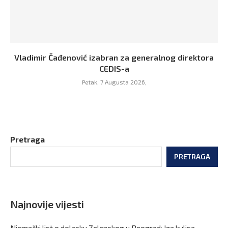
Vladimir Čađenović izabran za generalnog direktora
CEDIS-a
Petak, 7 Augusta 2026,
Pretraga
PRETRAGA
Najnovije vijesti
Njemački list o dolasku Zelenskog u Beograd: Iza kulisa