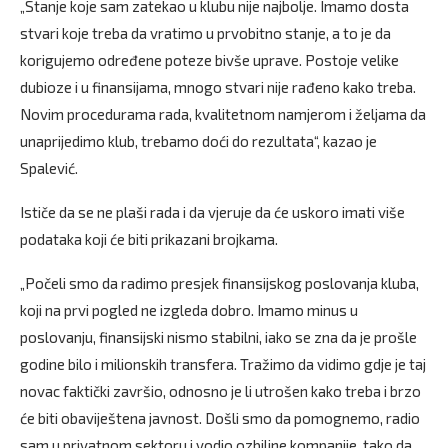
„Stanje koje sam zatekao u klubu nije najbolje. Imamo dosta
stvari koje treba da vratimo u prvobitno stanje, a to je da
korigujemo određene poteze bivše uprave. Postoje velike
dubioze i u finansijama, mnogo stvari nije rađeno kako treba.
Novim procedurama rada, kvalitetnom namjerom i željama da
unaprijedimo klub, trebamo doći do rezultata“, kazao je
Spalević.
Ističe da se ne plaši rada i da vjeruje da će uskoro imati više
podataka koji će biti prikazani brojkama.
„Počeli smo da radimo presjek finansijskog poslovanja kluba,
koji na prvi pogled ne izgleda dobro. Imamo minus u
poslovanju, finansijski nismo stabilni, iako se zna da je prošle
godine bilo i milionskih transfera. Tražimo da vidimo gdje je taj
novac faktički završio, odnosno je li utrošen kako treba i brzo
će biti obaviještena javnost. Došli smo da pomognemo, radio
sam u privatnom sektoru i vodio ozbiljne kompanije, tako da