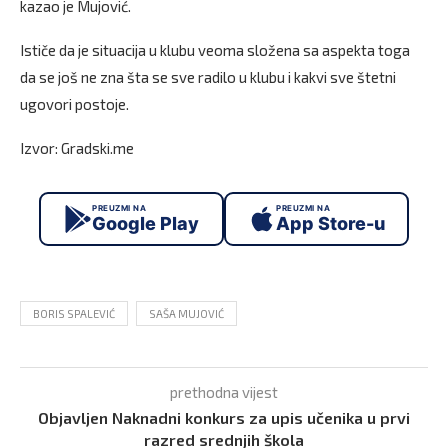
kazao je Mujović.
Ističe da je situacija u klubu veoma složena sa aspekta toga
da se još ne zna šta se sve radilo u klubu i kakvi sve štetni
ugovori postoje.
Izvor: Gradski.me
PREUZMI NA
PREUZMI NA
Google Play
App Store-u
BORIS SPALEVIĆ
SAŠA MUJOVIĆ
prethodna vijest
Objavljen Naknadni konkurs za upis učenika u prvi
razred srednjih škola