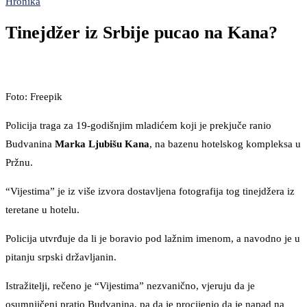
Hronika
Tinejdžer iz Srbije pucao na Kana?
Foto: Freepik
Policija traga za 19-godišnjim mladićem koji je prekjuče ranio
Budvanina
Marka Ljubišu Kana
, na bazenu hotelskog kompleksa u
Pržnu.
“Vijestima” je iz više izvora dostavljena fotografija tog tinejdžera iz
teretane u hotelu.
Policija utvrđuje da li je boravio pod lažnim imenom, a navodno je u
pitanju srpski državljanin.
Istražitelji, rečeno je “Vijestima” nezvanično, vjeruju da je
osumnjičeni pratio Budvanina, pa da je procijenio da je napad na