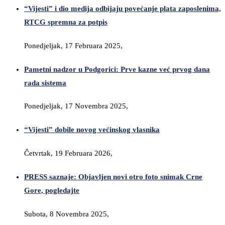
“Vijesti” i dio medija odbijaju povećanje plata zaposlenima,
RTCG spremna za potpis
Ponedjeljak, 17 Februara 2025,
Pametni nadzor u Podgorici: Prve kazne već prvog dana
rada sistema
Ponedjeljak, 17 Novembra 2025,
“Vijesti” dobile novog većinskog vlasnika
Četvrtak, 19 Februara 2026,
PRESS saznaje: Objavljen novi otro foto snimak Crne
Gore, pogledajte
Subota, 8 Novembra 2025,