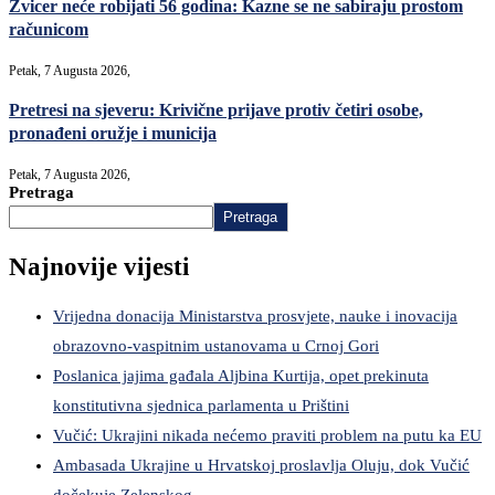
Zvicer neće robijati 56 godina: Kazne se ne sabiraju prostom
računicom
Petak, 7 Augusta 2026,
Pretresi na sjeveru: Krivične prijave protiv četiri osobe,
pronađeni oružje i municija
Petak, 7 Augusta 2026,
Pretraga
Pretraga
Najnovije vijesti
Vrijedna donacija Ministarstva prosvjete, nauke i inovacija
obrazovno-vaspitnim ustanovama u Crnoj Gori
Poslanica jajima gađala Aljbina Kurtija, opet prekinuta
konstitutivna sjednica parlamenta u Prištini
Vučić: Ukrajini nikada nećemo praviti problem na putu ka EU
Ambasada Ukrajine u Hrvatskoj proslavlja Oluju, dok Vučić