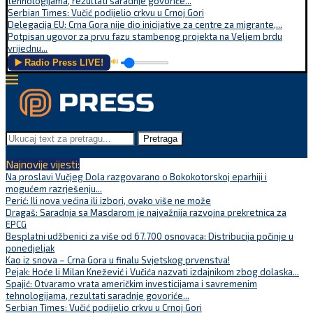
tehnologijama, rezultati saradnje govoriće...
Serbian Times: Vučić podijelio crkvu u Crnoj Gori
Delegacija EU: Crna Gora nije dio inicijative za centre za migrante,...
Potpisan ugovor za prvu fazu stambenog projekta na Veljem brdu
vrijednu...
▶️ Radio Press LIVE!
🔊
Pretraga
Najnovije vijesti:
Na proslavi Vučjeg Dola razgovarano o Bokokotorskoj eparhiji i
mogućem razrješenju...
Perić: Ili nova većina ili izbori, ovako više ne može
Dragaš: Saradnja sa Masdarom je najvažnija razvojna prekretnica za
EPCG
Besplatni udžbenici za više od 67.700 osnovaca: Distribucija počinje u
ponedjeljak
Kao iz snova – Crna Gora u finalu Svjetskog prvenstva!
Pejak: Hoće li Milan Knežević i Vučića nazvati izdajnikom zbog dolaska...
Spajić: Otvaramo vrata američkim investicijama i savremenim
tehnologijama, rezultati saradnje govoriće...
Serbian Times: Vučić podijelio crkvu u Crnoj Gori