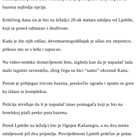
bazenu najbolja opcija.
Kritičnog dana on je bio na ležaljci 20-ak metara udaljen od Ljubiše,
koji se pored odmarao s društvom.
Kada je dio njih otišao, devetnaestogodišnjak je sišao niz stepenice,
prikrao mu se s leđa i zapucao.
Na video-snimku dostavljenom listu, izgleda kao da je napadač tada
malo izgubio ravnotežu, zbog čega su hici “samo” okrznuli Kana.
Potom je pobjegao ivicom bazena, preskočio ogradu i uputio se gore
ka izlazu iz kompleksa.
Policija utvrđuje da li je napadač imao pomagača koji je bio na
hotelskoj plaži preko puta bazena.
Pored Ljubiše na ležaljci bio je Ognjen Kažanegra, a na dva metra
udaljenosti još dva prijatelja. Povrijeđenom Ljubiši pritrčao je jedan