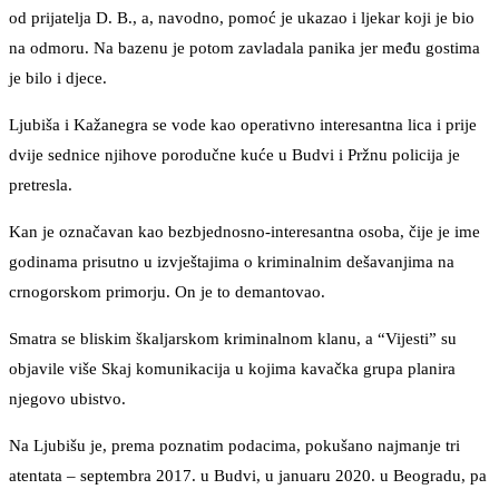
od prijatelja D. B., a, navodno, pomoć je ukazao i ljekar koji je bio
na odmoru. Na bazenu je potom zavladala panika jer među gostima
je bilo i djece.
Ljubiša i Kažanegra se vode kao operativno interesantna lica i prije
dvije sednice njihove porodučne kuće u Budvi i Pržnu policija je
pretresla.
Kan je označavan kao bezbjednosno-interesantna osoba, čije je ime
godinama prisutno u izvještajima o kriminalnim dešavanjima na
crnogorskom primorju. On je to demantovao.
Smatra se bliskim škaljarskom kriminalnom klanu, a “Vijesti” su
objavile više Skaj komunikacija u kojima kavačka grupa planira
njegovo ubistvo.
Na Ljubišu je, prema poznatim podacima, pokušano najmanje tri
atentata – septembra 2017. u Budvi, u januaru 2020. u Beogradu, pa