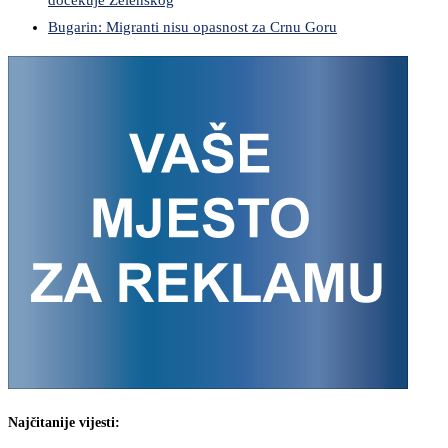
dočekuje Zelenskog
Bugarin: Migranti nisu opasnost za Crnu Goru
Najčitanije vijesti: