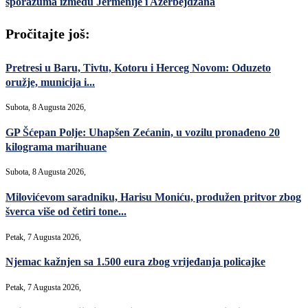
sporazuma između Jermenije i Azerbejdžana
Pročitajte još:
Pretresi u Baru, Tivtu, Kotoru i Herceg Novom: Oduzeto
oružje, municija i...
Subota, 8 Augusta 2026,
GP Šćepan Polje: Uhapšen Zećanin, u vozilu pronađeno 20
kilograma marihuane
Subota, 8 Augusta 2026,
Milovićevom saradniku, Harisu Moniću, produžen pritvor zbog
šverca više od četiri tone...
Petak, 7 Augusta 2026,
Njemac kažnjen sa 1.500 eura zbog vrijeđanja policajke
Petak, 7 Augusta 2026,