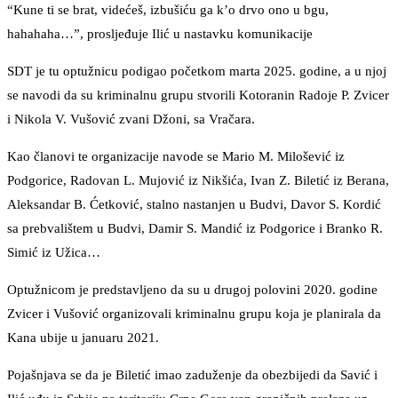
“Kune ti se brat, videćeš, izbušiću ga k’o drvo ono u bgu,
hahahaha…”, prosljeđuje Ilić u nastavku komunikacije
SDT je tu optužnicu podigao početkom marta 2025. godine, a u njoj
se navodi da su kriminalnu grupu stvorili Kotoranin Radoje P. Zvicer
i Nikola V. Vušović zvani Džoni, sa Vračara.
Kao članovi te organizacije navode se Mario M. Milošević iz
Podgorice, Radovan L. Mujović iz Nikšića, Ivan Z. Biletić iz Berana,
Aleksandar B. Ćetković, stalno nastanjen u Budvi, Davor S. Kordić
sa prebvalištem u Budvi, Damir S. Mandić iz Podgorice i Branko R.
Simić iz Užica…
Optužnicom je predstavljeno da su u drugoj polovini 2020. godine
Zvicer i Vušović organizovali kriminalnu grupu koja je planirala da
Kana ubije u januaru 2021.
Pojašnjava se da je Biletić imao zaduženje da obezbijedi da Savić i