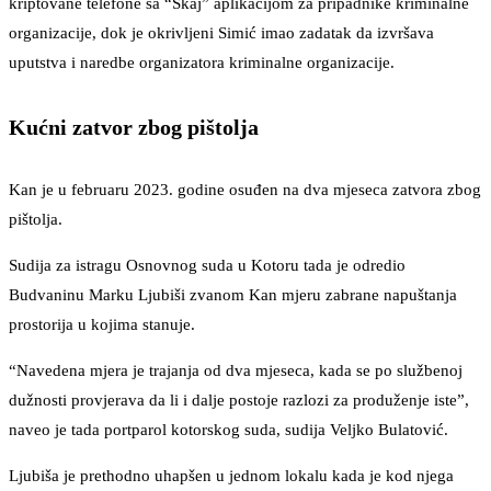
kriptovane telefone sa “Skaj” aplikacijom za pripadnike kriminalne
organizacije, dok je okrivljeni Simić imao zadatak da izvršava
uputstva i naredbe organizatora kriminalne organizacije.
Kućni zatvor zbog pištolja
Kan je u februaru 2023. godine osuđen na dva mjeseca zatvora zbog
pištolja.
Sudija za istragu Osnovnog suda u Kotoru tada je odredio
Budvaninu Marku Ljubiši zvanom Kan mjeru zabrane napuštanja
prostorija u kojima stanuje.
“Navedena mjera je trajanja od dva mjeseca, kada se po službenoj
dužnosti provjerava da li i dalje postoje razlozi za produženje iste”,
naveo je tada portparol kotorskog suda, sudija Veljko Bulatović.
Ljubiša je prethodno uhapšen u jednom lokalu kada je kod njega