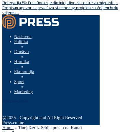
Delegacija EU: Crna Gora nije dio inicijative za centre za migrante,...
Potpisan ugovor za prvu fazu stambenog projekta na Veljem brdu
vrijednu...
Naslovna
Politika
Društvo
Hronika
Ekonomija
Sport
Marketing
8 Augusta, 2026
@2025 - Copyright and All Right Reserved
Press.co.me
Home
»
Tinejdžer iz Srbije pucao na Kana?