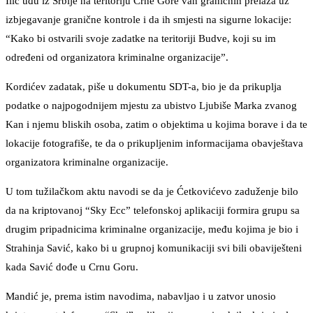
Ilić uđu iz Srbije na teritoriju Crne Gore van graničnih prelaza uz
izbjegavanje granične kontrole i da ih smjesti na sigurne lokacije:
“Kako bi ostvarili svoje zadatke na teritoriji Budve, koji su im
određeni od organizatora kriminalne organizacije”.
Kordićev zadatak, piše u dokumentu SDT-a, bio je da prikuplja
podatke o najpogodnijem mjestu za ubistvo Ljubiše Marka zvanog
Kan i njemu bliskih osoba, zatim o objektima u kojima borave i da te
lokacije fotografiše, te da o prikupljenim informacijama obavještava
organizatora kriminalne organizacije.
U tom tužilačkom aktu navodi se da je Ćetkovićevo zaduženje bilo
da na kriptovanoj “Sky Ecc” telefonskoj aplikaciji formira grupu sa
drugim pripadnicima kriminalne organizacije, među kojima je bio i
Strahinja Savić, kako bi u grupnoj komunikaciji svi bili obaviješteni
kada Savić dođe u Crnu Goru.
Mandić je, prema istim navodima, nabavljao i u zatvor unosio