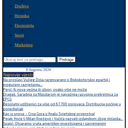
Društvo
Hronika
Ekonomija
Sport
Marketing
Pretraga
8 Augusta, 2026
Najnovije vijesti:
Na proslavi Vučjeg Dola razgovarano o Bokokotorskoj eparhiji i
mogućem razrješenju...
Perić: Ili nova većina ili izbori, ovako više ne može
Dragaš: Saradnja sa Masdarom je najvažnija razvojna prekretnica za
EPCG
Besplatni udžbenici za više od 67.700 osnovaca: Distribucija počinje u
ponedjeljak
Kao iz snova – Crna Gora u finalu Svjetskog prvenstva!
Pejak: Hoće li Milan Knežević i Vučića nazvati izdajnikom zbog dolaska...
Spajić: Otvaramo vrata američkim investicijama i savremenim