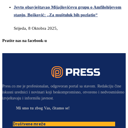
Jevto obavještavao Mijajlovićevu grupu o Amfilohijevom
stanju, Bošković: „Za muštuluk bih pozlatio“
Srijeda, 8 Oktobra 2025,
Pratite nas na facebook-u
Press.co.me je profesionalan, odgovoran portal sa stavom. Redakciju čine
iskusni urednici i novinari koji beskompromisno, otvoreno i nedvosmisleno
izvještavaju i informišu javnost.
Mi smo tu zbog Vas, čitamo se!
Društvene mreže