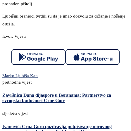
pronađen pištolj.
Ljubišini branioci tvrdili su da je imao dozvolu za držanje i nošenje
oružja.
Izvor: Vijesti
PREUZMI NA
PREUZMI NA
Google Play
App Store-u
Marko Ljubiša Kan
prethodna vijest
Završnica Dana dijaspore u Beranama: Partnerstvo za
evropsku budućnost Crne Gore
sljedeća vijest
Ivanović: Crna Gora pozdravlja potpisivanje mirovnog