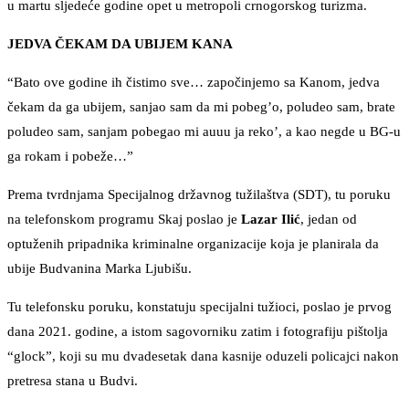
u martu sljedeće godine opet u metropoli crnogorskog turizma.
JEDVA ČEKAM DA UBIJEM KANA
“Bato ove godine ih čistimo sve… započinjemo sa Kanom, jedva
čekam da ga ubijem, sanjao sam da mi pobeg’o, poludeo sam, brate
poludeo sam, sanjam pobegao mi auuu ja reko’, a kao negde u BG-u
ga rokam i pobeže…”
Prema tvrdnjama Specijalnog državnog tužilaštva (SDT), tu poruku
na telefonskom programu Skaj poslao je
Lazar Ilić
, jedan od
optuženih pripadnika kriminalne organizacije koja je planirala da
ubije Budvanina Marka Ljubišu.
Tu telefonsku poruku, konstatuju specijalni tužioci, poslao je prvog
dana 2021. godine, a istom sagovorniku zatim i fotografiju pištolja
“glock”, koji su mu dvadesetak dana kasnije oduzeli policajci nakon
pretresa stana u Budvi.