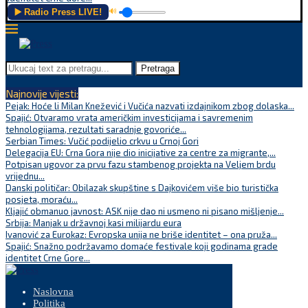
▶️ Radio Press LIVE!
🔊
Pretraga
Najnovije vijesti:
Pejak: Hoće li Milan Knežević i Vučića nazvati izdajnikom zbog dolaska...
Spajić: Otvaramo vrata američkim investicijama i savremenim
tehnologijama, rezultati saradnje govoriće...
Serbian Times: Vučić podijelio crkvu u Crnoj Gori
Delegacija EU: Crna Gora nije dio inicijative za centre za migrante,...
Potpisan ugovor za prvu fazu stambenog projekta na Veljem brdu
vrijednu...
Danski političar: Obilazak skupštine s Dajkovićem više bio turistička
posjeta, moraću...
Kljajić obmanuo javnost: ASK nije dao ni usmeno ni pisano mišljenje...
Srbija: Manjak u državnoj kasi milijardu eura
Ivanović za Eurokaz: Evropska unija ne briše identitet – ona pruža...
Spajić: Snažno podržavamo domaće festivale koji godinama grade
identitet Crne Gore...
Naslovna
Politika