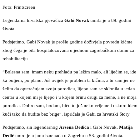
Foto: Printscreen
Legendarna hrvatska pjevačica
Gabi Novak
umrla je u 89. godini
života.
Podsjetimo, Gabi Novak je prošle godine doživjela povredu kičme
zbog čega je bila hospitalozovana u jednom zagrebačkom domu za
rehabilitaciju.
“Bolesna sam, imam neku prehladu pa ležim malo, ali liječim se, ide
ka boljem, po planu. Još uvijek je problem ta kičma, a tu sam jer ne
želim da opterećujem svoju porodicu, lijepo sam se sklonila u jedan
centar u kojem mi je lijepo i u kojem brinu drugi za mene, a ne moja
porodica. Dobro sam, hodam, biću tu još neko vrijeme i uskoro idem
kući tako da budite bez brige“, ispričala je Gabi za hrvatski Story.
Podsjetimo, sin legendarnog
Arsena Dedića
i Gabi Novak,
Matija
Dedić
umro je u junu iznenada u Zagrebu u 53. godini života.