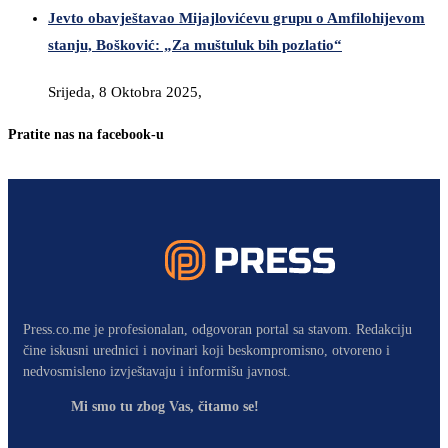
Jevto obavještavao Mijajlovićevu grupu o Amfilohijevom
stanju, Bošković: „Za muštuluk bih pozlatio“
Srijeda, 8 Oktobra 2025,
Pratite nas na facebook-u
Press.co.me je profesionalan, odgovoran portal sa stavom. Redakciju
čine iskusni urednici i novinari koji beskompromisno, otvoreno i
nedvosmisleno izvještavaju i informišu javnost.
Mi smo tu zbog Vas, čitamo se!