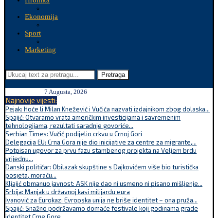
Hronika
Ekonomija
Sport
Marketing
Pretraga
7 Augusta, 2026
Najnovije vijesti:
Pejak: Hoće li Milan Knežević i Vučića nazvati izdajnikom zbog dolaska...
Spajić: Otvaramo vrata američkim investicijama i savremenim
tehnologijama, rezultati saradnje govoriće...
Serbian Times: Vučić podijelio crkvu u Crnoj Gori
Delegacija EU: Crna Gora nije dio inicijative za centre za migrante,...
Potpisan ugovor za prvu fazu stambenog projekta na Veljem brdu
vrijednu...
Danski političar: Obilazak skupštine s Dajkovićem više bio turistička
posjeta, moraću...
Kljajić obmanuo javnost: ASK nije dao ni usmeno ni pisano mišljenje...
Srbija: Manjak u državnoj kasi milijardu eura
Ivanović za Eurokaz: Evropska unija ne briše identitet – ona pruža...
Spajić: Snažno podržavamo domaće festivale koji godinama grade
identitet Crne Gore...