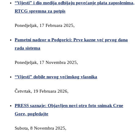
“Vijesti” i dio medija odbijaju povećanje plata zaposlenima,
RTCG spremna za potpis
Ponedjeljak, 17 Februara 2025,
Pametni nadzor u Podgorici: Prve kazne već prvog dana
rada sistema
Ponedjeljak, 17 Novembra 2025,
“Vijesti” dobile novog većinskog vlasnika
Četvrtak, 19 Februara 2026,
PRESS saznaje: Objavljen novi otro foto snimak Crne
Gore, pogledajte
Subota, 8 Novembra 2025,