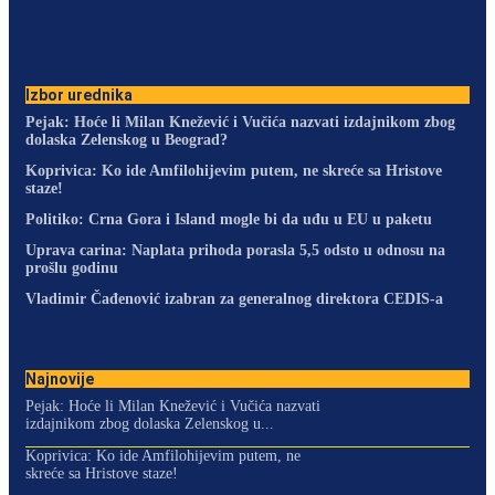
Izbor urednika
Pejak: Hoće li Milan Knežević i Vučića nazvati izdajnikom zbog
dolaska Zelenskog u Beograd?
Koprivica: Ko ide Amfilohijevim putem, ne skreće sa Hristove
staze!
Politiko: Crna Gora i Island mogle bi da uđu u EU u paketu
Uprava carina: Naplata prihoda porasla 5,5 odsto u odnosu na
prošlu godinu
Vladimir Čađenović izabran za generalnog direktora CEDIS-a
Najnovije
Pejak: Hoće li Milan Knežević i Vučića nazvati
izdajnikom zbog dolaska Zelenskog u...
Koprivica: Ko ide Amfilohijevim putem, ne
skreće sa Hristove staze!