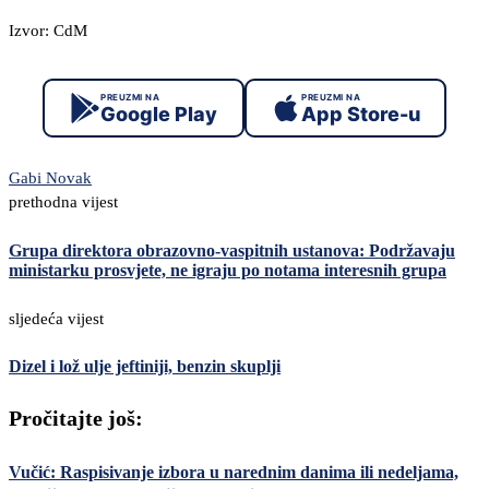
Izvor: CdM
PREUZMI NA
PREUZMI NA
Google Play
App Store-u
Gabi Novak
prethodna vijest
Grupa direktora obrazovno-vaspitnih ustanova: Podržavaju
ministarku prosvjete, ne igraju po notama interesnih grupa
sljedeća vijest
Dizel i lož ulje jeftiniji, benzin skuplji
Pročitajte još:
Vučić: Raspisivanje izbora u narednim danima ili nedeljama,