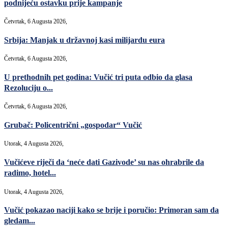
podnijeću ostavku prije kampanje
Četvrtak, 6 Augusta 2026,
Srbija: Manjak u državnoj kasi milijardu eura
Četvrtak, 6 Augusta 2026,
U prethodnih pet godina: Vučić tri puta odbio da glasa
Rezoluciju o...
Četvrtak, 6 Augusta 2026,
Grubač: Policentrični „gospodar“ Vučić
Utorak, 4 Augusta 2026,
Vučićeve riječi da ‘neće dati Gazivode’ su nas ohrabrile da
radimo, hotel...
Utorak, 4 Augusta 2026,
Vučić pokazao naciji kako se brije i poručio: Primoran sam da
gledam...