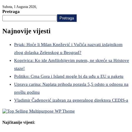
Subota, 1 Augusta 2026,
Pretraga
Pretraga
Najnovije vijesti
Pejak: Hoće li Milan Knežević i Vučića nazvati izdajnikom
zbog dolaska Zelenskog u Beograd?
Koprivica: Ko ide Amfilohijevim putem, ne skreće sa Hristove
staze!
Politiko: Crna Gora i Island mogle bi da uđu u EU u paketu
Uprava carina: Naplata prihoda porasla 5,5 odsto u odnosu na
prošlu godinu
Vladimir Čađenović izabran za generalnog direktora CEDIS-a
Najčitanije vijesti: