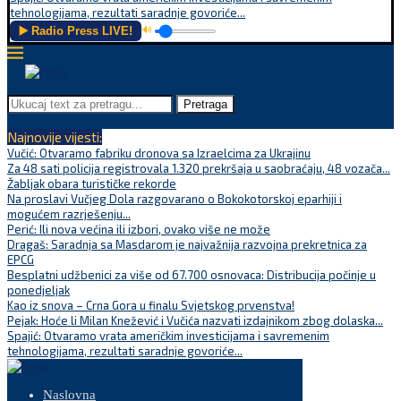
tehnologijama, rezultati saradnje govoriće...
▶️ Radio Press LIVE!
🔊
Pretraga
Najnovije vijesti:
Vučić: Otvaramo fabriku dronova sa Izraelcima za Ukrajinu
Za 48 sati policija registrovala 1.320 prekršaja u saobraćaju, 48 vozača...
Žabljak obara turističke rekorde
Na proslavi Vučjeg Dola razgovarano o Bokokotorskoj eparhiji i
mogućem razrješenju...
Perić: Ili nova većina ili izbori, ovako više ne može
Dragaš: Saradnja sa Masdarom je najvažnija razvojna prekretnica za
EPCG
Besplatni udžbenici za više od 67.700 osnovaca: Distribucija počinje u
ponedjeljak
Kao iz snova – Crna Gora u finalu Svjetskog prvenstva!
Pejak: Hoće li Milan Knežević i Vučića nazvati izdajnikom zbog dolaska...
Spajić: Otvaramo vrata američkim investicijama i savremenim
tehnologijama, rezultati saradnje govoriće...
Naslovna