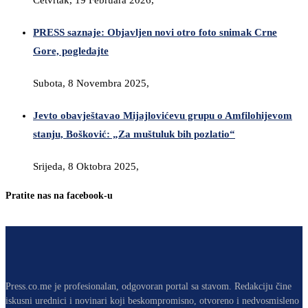
Četvrtak, 19 Februara 2026,
PRESS saznaje: Objavljen novi otro foto snimak Crne
Gore, pogledajte
Subota, 8 Novembra 2025,
Jevto obavještavao Mijajlovićevu grupu o Amfilohijevom
stanju, Bošković: „Za muštuluk bih pozlatio“
Srijeda, 8 Oktobra 2025,
Pratite nas na facebook-u
Press.co.me je profesionalan, odgovoran portal sa stavom. Redakciju čine
iskusni urednici i novinari koji beskompromisno, otvoreno i nedvosmisleno