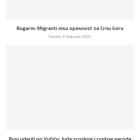
Bugarin: Migranti nisu opasnost za Crnu Goru
Subota, 8 Augusta 2026,
Rusi udarili po Vučiću: Juda srpskog i ruskog naroda