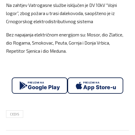
Na zahtjev Vatrogasne službe isključen je DV 10kV “Vojni
logor”, zbog požara u trasi dalekovoda, saopšteno je iz
Crnogorskog elektrodistributivnog sistema
Bez napajanja električnom energijom su: Mosor, dio Zlatice,
dio Rogama, Smokovac, Peuta, Gornja i Donja Vrbica,
Repetitor Sjenica i dio Meduna.
PREUZMI NA
PREUZMI NA
Google Play
App Store-u
CEDIS