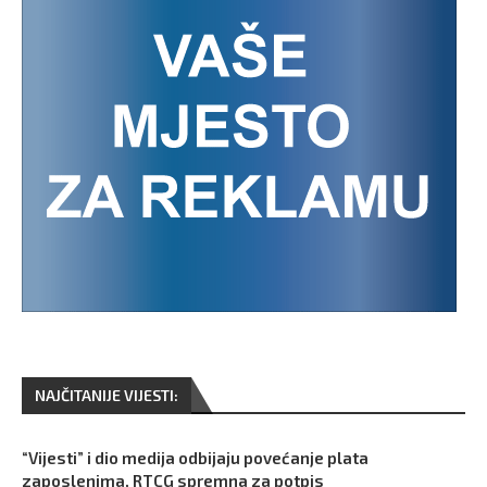
NAJČITANIJE VIJESTI:
“Vijesti” i dio medija odbijaju povećanje plata
zaposlenima, RTCG spremna za potpis