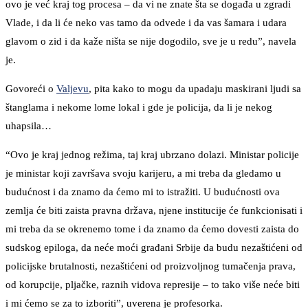
ovo je već kraj tog procesa – da vi ne znate šta se događa u zgradi
Vlade, i da li će neko vas tamo da odvede i da vas šamara i udara
glavom o zid i da kaže ništa se nije dogodilo, sve je u redu”, navela
je.
Govoreći o
Valjevu
, pita kako to mogu da upadaju maskirani ljudi sa
štanglama i nekome lome lokal i gde je policija, da li je nekog
uhapsila…
“Ovo je kraj jednog režima, taj kraj ubrzano dolazi. Ministar policije
je ministar koji završava svoju karijeru, a mi treba da gledamo u
budućnost i da znamo da ćemo mi to istražiti. U budućnosti ova
zemlja će biti zaista pravna država, njene institucije će funkcionisati i
mi treba da se okrenemo tome i da znamo da ćemo dovesti zaista do
sudskog epiloga, da neće moći građani Srbije da budu nezaštićeni od
policijske brutalnosti, nezaštićeni od proizvoljnog tumačenja prava,
od korupcije, pljačke, raznih vidova represije – to tako više neće biti
i mi ćemo se za to izboriti”, uverena je profesorka.