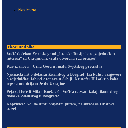
Naslovna
Izbor urednika
Vučić dočekao Zelenskog: od „bratske Rusije“ do „zajedničkih
interesa“ sa Ukrajinom, vrata otvorena i za oružje?
Kao iz snova – Crna Gora u finalu Svjetskog prvenstva!
Njemački list o dolasku Zelenskog u Beograd: Iza kulisa razgovori
o zajedničkoj fabrici dronova u Srbiji, Kristofer Hil otkrio kako
srpska municija stiže do Ukrajine
Pejak: Hoće li Milan Knežević i Vučića nazvati izdajnikom zbog
dolaska Zelenskog u Beograd?
Koprivica: Ko ide Amfilohijevim putem, ne skreće sa Hristove
staze!