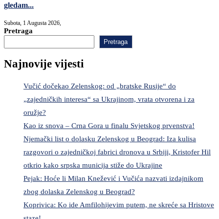
gledam...
Subota, 1 Augusta 2026,
Pretraga
Pretraga
Najnovije vijesti
Vučić dočekao Zelenskog: od „bratske Rusije“ do
„zajedničkih interesa“ sa Ukrajinom, vrata otvorena i za
oružje?
Kao iz snova – Crna Gora u finalu Svjetskog prvenstva!
Njemački list o dolasku Zelenskog u Beograd: Iza kulisa
razgovori o zajedničkoj fabrici dronova u Srbiji, Kristofer Hil
otkrio kako srpska municija stiže do Ukrajine
Pejak: Hoće li Milan Knežević i Vučića nazvati izdajnikom
zbog dolaska Zelenskog u Beograd?
Koprivica: Ko ide Amfilohijevim putem, ne skreće sa Hristove
staze!