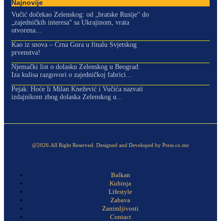
Najnovije
Vučić dočekao Zelenskog: od „bratske Rusije“ do
„zajedničkih interesa“ sa Ukrajinom, vrata
otvorena...
Kao iz snova – Crna Gora u finalu Svjetskog
prvenstva!
Njemački list o dolasku Zelenskog u Beograd:
Iza kulisa razgovori o zajedničkoj fabrici...
Pejak: Hoće li Milan Knežević i Vučića nazvati
izdajnikom zbog dolaska Zelenskog u...
@2026.All Right Reserved. Designed and Developed by Press.co.me
Balkan
Kuhinja
Lifestyle
Zabava
Zanimljivosti
Contact