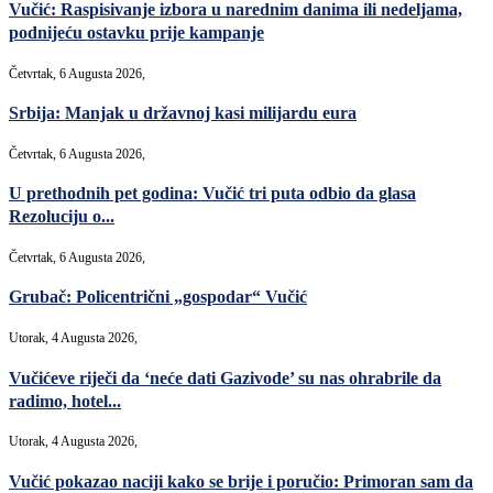
Vučić: Raspisivanje izbora u narednim danima ili nedeljama,
podnijeću ostavku prije kampanje
Četvrtak, 6 Augusta 2026,
Srbija: Manjak u državnoj kasi milijardu eura
Četvrtak, 6 Augusta 2026,
U prethodnih pet godina: Vučić tri puta odbio da glasa
Rezoluciju o...
Četvrtak, 6 Augusta 2026,
Grubač: Policentrični „gospodar“ Vučić
Utorak, 4 Augusta 2026,
Vučićeve riječi da ‘neće dati Gazivode’ su nas ohrabrile da
radimo, hotel...
Utorak, 4 Augusta 2026,
Vučić pokazao naciji kako se brije i poručio: Primoran sam da