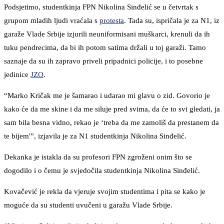
Podsjetimo, studentkinja FPN Nikolina Sinđelić se u četvrtak s
grupom mladih ljudi vraćala s
protesta
. Tada su, ispričala je za N1, iz
garaže Vlade Srbije izjurili neuniformisani muškarci, krenuli da ih
tuku pendrecima, da bi ih potom satima držali u toj garaži. Tamo
saznaje da su ih zapravo priveli pripadnici policije, i to posebne
jedinice
JZO
.
“Marko Kričak me je šamarao i udarao mi glavu o zid. Govorio je
kako će da me skine i da me siluje pred svima, da će to svi gledati, ja
sam bila besna vidno, rekao je ‘treba da me zamoliš da prestanem da
te bijem'”, izjavila je za N1 studentkinja Nikolina Sinđelić.
Dekanka je istakla da su profesori FPN zgroženi onim što se
dogodilo i o čemu je svjedočila studentkinja Nikolina Sinđelić.
Kovačević je rekla da vjeruje svojim studentima i pita se kako je
moguće da su studenti uvučeni u garažu Vlade Srbije.