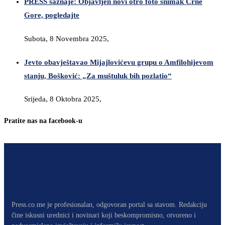
PRESS saznaje: Objavljen novi otro foto snimak Crne
Gore, pogledajte
Subota, 8 Novembra 2025,
Jevto obavještavao Mijajlovićevu grupu o Amfilohijevom
stanju, Bošković: „Za muštuluk bih pozlatio“
Srijeda, 8 Oktobra 2025,
Pratite nas na facebook-u
Press.co.me je profesionalan, odgovoran portal sa stavom. Redakciju
čine iskusni urednici i novinari koji beskompromisno, otvoreno i