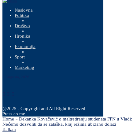
Naslovna
Politika
Društvo
Hronika
Ekonomija
Sport
Marketing
8 Augusta, 2026
@2025 - Copyright and All Right Reserved
Press.co.me
Home
»
Dekanka Kovačević o maltretiranju studenata FPN u Vladi:
Nećemo dozvoliti da se zataška, kraj režima ubrzano dolazi
Balkan