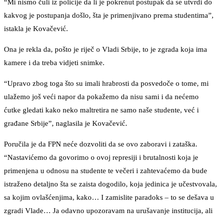
“Mi nismo čuli iz policije da li je pokrenut postupak da se utvrdi do
kakvog je postupanja došlo, šta je primenjivano prema studentima”,
istakla je Kovačević.
Ona je rekla da, pošto je riječ o Vladi Srbije, to je zgrada koja ima
kamere i da treba vidjeti snimke.
“Upravo zbog toga što su imali hrabrosti da posvedoče o tome, mi
ulažemo još veći napor da pokažemo da nisu sami i da nećemo
ćutke gledati kako neko maltretira ne samo naše studente, već i
građane Srbije”, naglasila je Kovačević.
Poručila je da FPN neće dozvoliti da se ovo zaboravi i zataška.
“Nastavićemo da govorimo o ovoj represiji i brutalnosti koja je
primenjena u odnosu na studente te večeri i zahtevaćemo da bude
istraženo detaljno šta se zaista dogodilo, koja jedinica je učestvovala,
sa kojim ovlašćenjima, kako… I zamislite paradoks – to se dešava u
zgradi Vlade… Ja odavno upozoravam na urušavanje institucija, ali