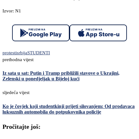
Izvor: N1
PREUZMI NA
PREUZMI NA
Google Play
App Store-u
protesti
srbija
STUDENTI
prethodna vijest
Iz sata u sat: Putin i Tramp približili stavove o Ukrajini,
Zelenski u ponedjeljak u Bijeloj kući
sljedeća vijest
Ko je čovjek koji studentkinji prijeti silovanjem: Od prodavaca
luksuznih automobila do potpukovnika policije
Pročitajte još: