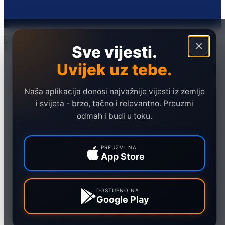
×
Sve vijesti.
Uvijek uz tebe.
Naslovna
Politika
Društvo
Naša aplikacija donosi najvažnije vijesti iz zemlje
i svijeta - brzo, tačno i relevantno. Preuzmi
Hronika
odmah i budi u toku.
Ekonomija
Sport
PREUZMI NA
App Store
Marketing
DOSTUPNO NA
Google Play