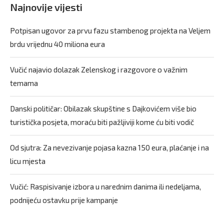
Najnovije vijesti
Potpisan ugovor za prvu fazu stambenog projekta na Veljem
brdu vrijednu 40 miliona eura
Vučić najavio dolazak Zelenskog i razgovore o važnim
temama
Danski političar: Obilazak skupštine s Dajkovićem više bio
turistička posjeta, moraću biti pažljiviji kome ću biti vodič
Od sjutra: Za nevezivanje pojasa kazna 150 eura, plaćanje i na
licu mjesta
Vučić: Raspisivanje izbora u narednim danima ili nedeljama,
podnijeću ostavku prije kampanje