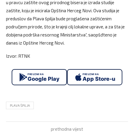
u pravcu zaštite ovog prirodnog bisera je izrada studije
zaštite, koju je inicirala Opština Herceg Novi. Ova studija je
preduslov da Plava špilja bude proglašena zaštićenim
područjem prirode, što je krajnji cilj lokalne uprave, a za šta je
dobijena podrška resornog Ministarstva“, saopšđteno je
danas iz Opštine Herceg Novi.
Izvor: RTNK
PREUZMI NA
PREUZMI NA
Google Play
App Store-u
PLAVA ŠPILJA
prethodna vijest