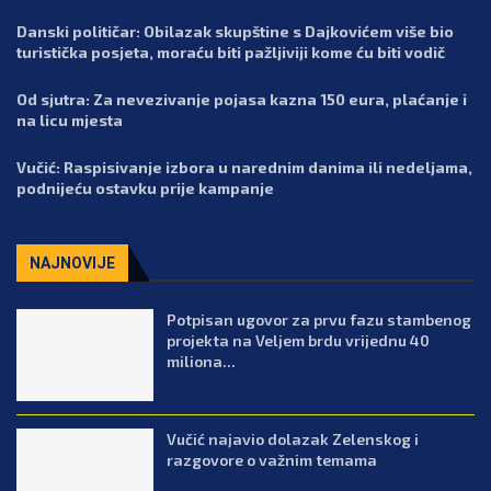
Danski političar: Obilazak skupštine s Dajkovićem više bio
turistička posjeta, moraću biti pažljiviji kome ću biti vodič
Od sjutra: Za nevezivanje pojasa kazna 150 eura, plaćanje i
na licu mjesta
Vučić: Raspisivanje izbora u narednim danima ili nedeljama,
podnijeću ostavku prije kampanje
NAJNOVIJE
Potpisan ugovor za prvu fazu stambenog
projekta na Veljem brdu vrijednu 40
miliona...
Vučić najavio dolazak Zelenskog i
razgovore o važnim temama