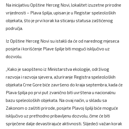
Na inicijativu Opštine Herceg Novi, lokalitet izuzetne prirodne
vrijednosti – Plava špilja, upisan je u Registar speleoloških
objekata, što je prvi korak ka sticanju statusa zaštićenog
područja.
Iz Opštine Herceg Novi su istakli da će od narednog mjeseca
posjeta i korišćenje Plave špilje biti mogući isključivo uz
dozvolu.
„Kako je saopšteno iz Ministarstva ekologije, održivog
razvoja i razvoja sjevera, ažuriranje Registra speleoloških
objekata Crne Gore biće završeno do kraja septembra, kada će
Plava špilja po prvi put zvanično biti uvrštena u nacionalnu
bazu speleoloških objekata. Na ovaj način, u skladu sa
Zakonom o zaštiti prirode, posjete Plavoj špilji biće moguće
isključivo uz prethodno pribavljenu dozvolu, čime će biti
spriječene dalje devastirajuće aktivnosti. Slijedeći važan korak