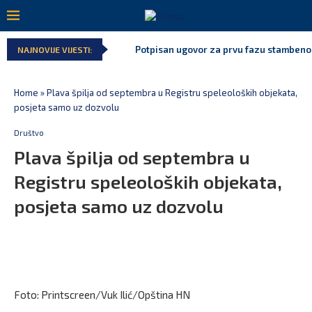
Potpisan ugovor za prvu fazu stambenog 
NAJNOVIJE VIJESTI:
Home
»
Plava špilja od septembra u Registru speleoloških objekata,
posjeta samo uz dozvolu
Društvo
Plava špilja od septembra u
Registru speleoloških objekata,
posjeta samo uz dozvolu
Foto: Printscreen/Vuk Ilić/Opština HN