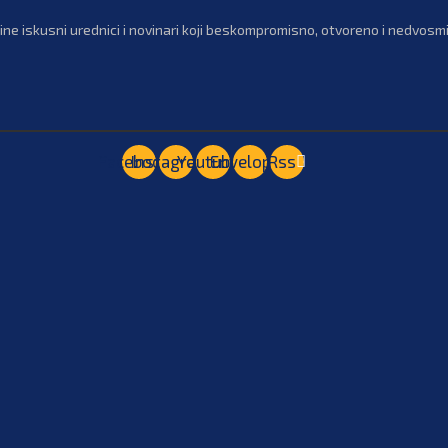
ne iskusni urednici i novinari koji beskompromisno, otvoreno i nedvosmis
Facebook
Instagram
Youtube
Envelope
Rss