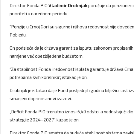
Direktor Fonda PIO
Vladimir Drobnjak
poručuje da penzioneri n
prioriteti u narednom periodu.
“Penzije u Crnoj Gori su sigurne i njihova redovnost nije doveden
Pobjedu.
On podsjeća da je država garant za isplatu zakonom propisanih p
namjene već obezbijeđena budžetom.
“Za stabilnost Fonda i redovnost isplata garantuje država Crna
potrebama svih korisnika”, istakao je on.
Drobnjak je istakao da je Fond posljednjih godina bilježio rast iz
smanjeni doprinosi novi izazovi.
„Deficit Fonda PIO trenutno iznosi 6,49 odsto, a nedostajući dio
strategije 2024–2027“, kazao je on.
Direktor Fonda PIO smatra da buduća stabilnost sistema zavisi 