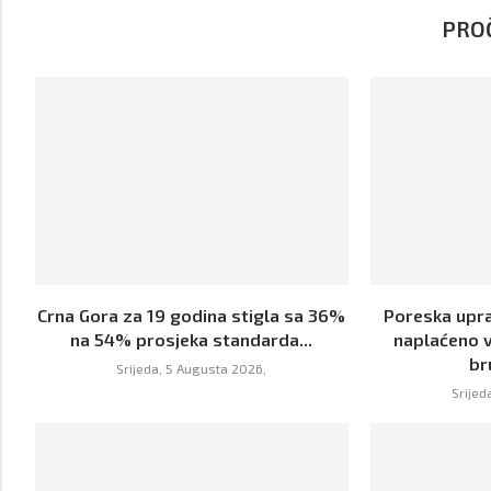
PROČ
Crna Gora za 19 godina stigla sa 36%
Poreska upra
na 54% prosjeka standarda...
naplaćeno v
br
Srijeda, 5 Augusta 2026,
Srijed