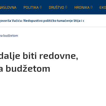
NASLOVNA
POLITIKA
DRUŠTVO
HRONIKA
EKO
vorila Vučiću: Nedopustivo političko tumačenje litija i crkvenih pitanj
đena budžetom
dalje biti redovne,
na budžetom