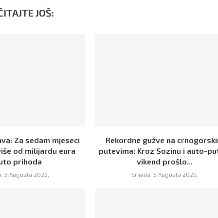
ITAJTE JOŠ:
va: Za sedam mjeseci
Rekordne gužve na crnogorsk
iše od milijardu eura
putevima: Kroz Sozinu i auto-pu
uto prihoda
vikend prošlo...
a, 5 Augusta 2026,
Srijeda, 5 Augusta 2026,