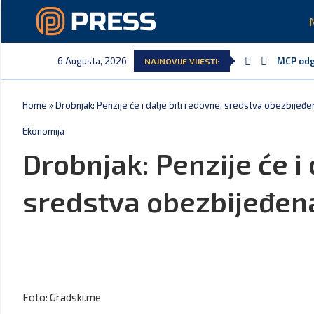
6 Augusta, 2026
MCP odgo
NAJNOVIJE VIJESTI:
Home
»
Drobnjak: Penzije će i dalje biti redovne, sredstva obezbije
Ekonomija
Drobnjak: Penzije će i 
sredstva obezbijeđe
Foto: Gradski.me