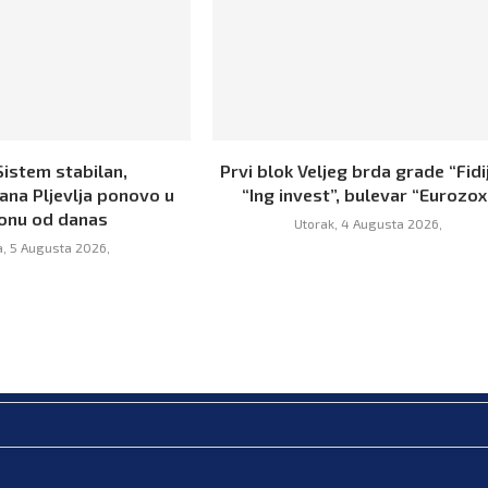
Sistem stabilan,
Prvi blok Veljeg brda grade “Fidij
ana Pljevlja ponovo u
“Ing invest”, bulevar “Eurozox
onu od danas
Utorak, 4 Augusta 2026,
a, 5 Augusta 2026,