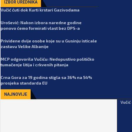
IZBOR UREDNIKA
Vučić ćuti dok Kurti krstari Gazivodama
Urošević: Nakon izbora naredne godine
ponovo ćemo formirati vlast bez DPS-a
Prividene dvije osobe koje su u Gusinju isticale
zastavu Velike Albanije
MCP odgovorila Vučiću: Nedopustivo političko
tumačenje litija i crkvenih pitanja
Crna Gora za 19 godina stigla sa 36% na 54%
prosjeka standarda EU
NAJNOVIJE
Vučić