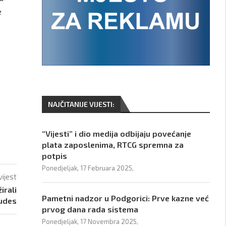
e
NAJČITANIJE VIJESTI:
“Vijesti” i dio medija odbijaju povećanje
plata zaposlenima, RTCG spremna za
potpis
Ponedjeljak, 17 Februara 2025,
vijest
irali
Pametni nadzor u Podgorici: Prve kazne već
 udes
prvog dana rada sistema
Ponedjeljak, 17 Novembra 2025,