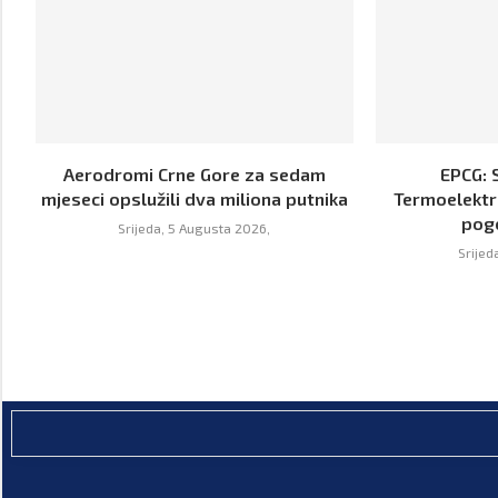
Aerodromi Crne Gore za sedam
EPCG: 
mjeseci opslužili dva miliona putnika
Termoelektr
pog
Srijeda, 5 Augusta 2026,
Srijed