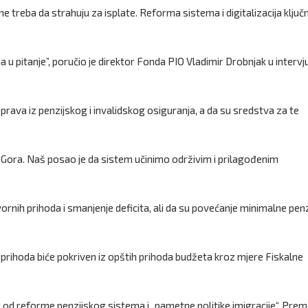
e treba da strahuju za isplate. Reforma sistema i digitalizacija ključn
a u pitanje”, poručio je direktor Fonda PIO Vladimir Drobnjak u intervj
rava iz penzijskog i invalidskog osiguranja, a da su sredstva za te
 Gora. Naš posao je da sistem učinimo održivim i prilagođenim
vornih prihoda i smanjenje deficita, ali da su povećanje minimalne penzi
 prihoda biće pokriven iz opštih prihoda budžeta kroz mjere Fiskalne
od reforme penzijskog sistema i „pametne politike imigracije“. Pre