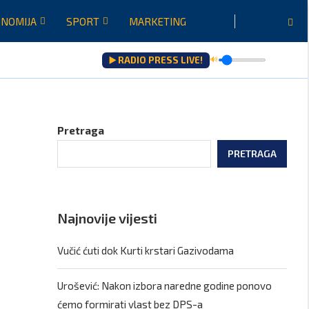
NOMIJA
SPORT
MARKETING
▶️ RADIO PRESS LIVE!
🔊
a
Pretraga
PRETRAGA
Najnovije vijesti
Vučić ćuti dok Kurti krstari Gazivodama
Urošević: Nakon izbora naredne godine ponovo
ćemo formirati vlast bez DPS-a