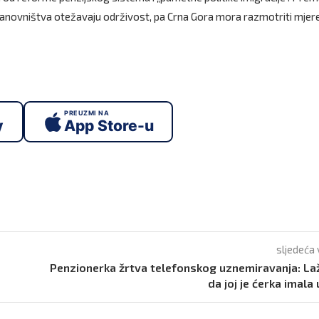
stanovništva otežavaju održivost, pa Crna Gora mora razmotriti mjer
PREUZMI NA
y
App Store-u
sljedeća 
Penzionerka žrtva telefonskog uznemiravanja: Laž
da joj je ćerka imala