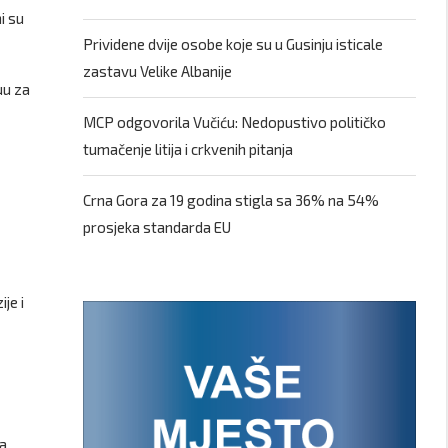
i su
Prividene dvije osobe koje su u Gusinju isticale
zastavu Velike Albanije
uu za
MCP odgovorila Vučiću: Nedopustivo političko
tumačenje litija i crkvenih pitanja
Crna Gora za 19 godina stigla sa 36% na 54%
prosjeka standarda EU
je i
ma