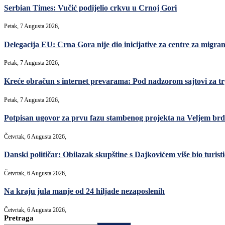
Serbian Times: Vučić podijelio crkvu u Crnoj Gori
Petak, 7 Augusta 2026,
Delegacija EU: Crna Gora nije dio inicijative za centre za migrant
Petak, 7 Augusta 2026,
Kreće obračun s internet prevarama: Pod nadzorom sajtovi za t
Petak, 7 Augusta 2026,
Potpisan ugovor za prvu fazu stambenog projekta na Veljem brdu
Četvrtak, 6 Augusta 2026,
Danski političar: Obilazak skupštine s Dajkovićem više bio turisti
Četvrtak, 6 Augusta 2026,
Na kraju jula manje od 24 hiljade nezaposlenih
Četvrtak, 6 Augusta 2026,
Pretraga