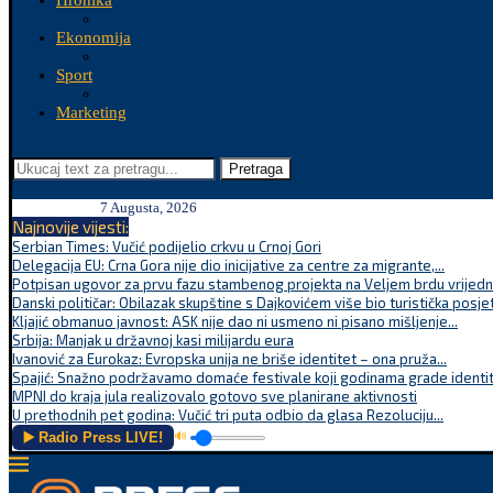
Hronika
Ekonomija
Sport
Marketing
Pretraga
7 Augusta, 2026
Najnovije vijesti:
Serbian Times: Vučić podijelio crkvu u Crnoj Gori
Delegacija EU: Crna Gora nije dio inicijative za centre za migrante,...
Potpisan ugovor za prvu fazu stambenog projekta na Veljem brdu vrijednu
Danski političar: Obilazak skupštine s Dajkovićem više bio turistička posjet
Kljajić obmanuo javnost: ASK nije dao ni usmeno ni pisano mišljenje...
Srbija: Manjak u državnoj kasi milijardu eura
Ivanović za Eurokaz: Evropska unija ne briše identitet – ona pruža...
Spajić: Snažno podržavamo domaće festivale koji godinama grade identite
MPNI do kraja jula realizovalo gotovo sve planirane aktivnosti
U prethodnih pet godina: Vučić tri puta odbio da glasa Rezoluciju...
▶️ Radio Press LIVE!
🔊