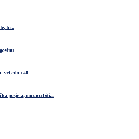
e, to...
rgovinu
 vrijednu 40...
čka posjeta, moraću biti...