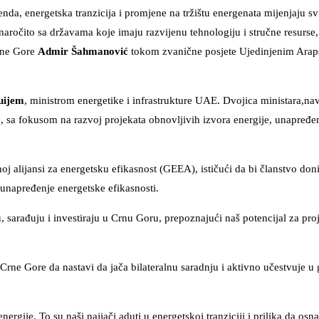
da, energetska tranzicija i promjene na tržištu energenata mijenjaju sv
naročito sa državama koje imaju razvijenu tehnologiju i stručne resurse,
Crne Gore
Admir Šahmanović
tokom zvanične posjete Ujedinjenim Ara
uijem
, ministrom energetike i infrastrukture UAE. Dvojica ministara,na
e, sa fokusom na razvoj projekata obnovljivih izvora energije, unapređe
j alijansi za energetsku efikasnost (GEEA), ističući da bi članstvo doni
unapređenje energetske efikasnosti.
 sarađuju i investiraju u Crnu Goru, prepoznajući naš potencijal za pro
rne Gore da nastavi da jača bilateralnu saradnju i aktivno učestvuje u
nergije. To su naši najjači aduti u energetskoj tranziciji i prilika da osn