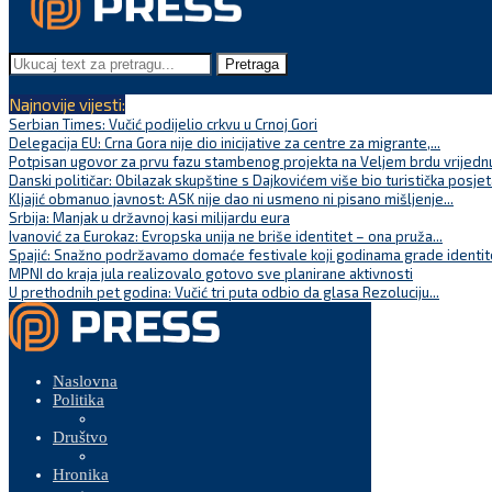
Pretraga
Najnovije vijesti:
Serbian Times: Vučić podijelio crkvu u Crnoj Gori
Delegacija EU: Crna Gora nije dio inicijative za centre za migrante,...
Potpisan ugovor za prvu fazu stambenog projekta na Veljem brdu vrijednu
Danski političar: Obilazak skupštine s Dajkovićem više bio turistička posjet
Kljajić obmanuo javnost: ASK nije dao ni usmeno ni pisano mišljenje...
Srbija: Manjak u državnoj kasi milijardu eura
Ivanović za Eurokaz: Evropska unija ne briše identitet – ona pruža...
Spajić: Snažno podržavamo domaće festivale koji godinama grade identite
MPNI do kraja jula realizovalo gotovo sve planirane aktivnosti
U prethodnih pet godina: Vučić tri puta odbio da glasa Rezoluciju...
Naslovna
Politika
Društvo
Hronika