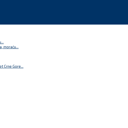
...
a, moraću...
t Crne Gore...