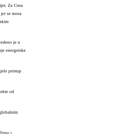
ijet. Za Crnu
 jer se mora
pskim
vedeno je u
nje energetske
jelo pristup
jekte od
 globalnim
ažimo i