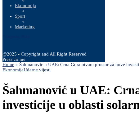
Ekonomija
Sport
Marketing
7 Augusta, 2026
@2025 - Copyright and All Right Reserved
Press.co.me
Home
»
Šahmanović u UAE: Crna Gora otvara prostor za nove investicij
Ekonomija
Udarne vijesti
Šahmanović u UAE: Crna 
investicije u oblasti solar