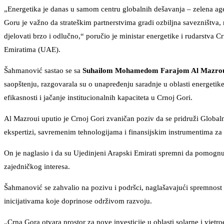
„Energetika je danas u samom centru globalnih dešavanja – zelena agen
Goru je važno da strateškim partnerstvima gradi ozbiljna savezništva, 
djelovati brzo i odlučno,“ poručio je ministar energetike i rudarstva 
Emiratima (UAE).
Šahmanović sastao se sa
Suhailom Mohamedom Farajom Al Mazro
saopštenju, razgovarala su o unapređenju saradnje u oblasti energetik
efikasnosti i jačanje institucionalnih kapaciteta u Crnoj Gori.
Al Mazroui uputio je Crnoj Gori zvaničan poziv da se pridruži Globalno
ekspertizi, savremenim tehnologijama i finansijskim instrumentima za 
On je naglasio i da su Ujedinjeni Arapski Emirati spremni da pomognu,
zajedničkog interesa.
Šahmanović se zahvalio na pozivu i podršci, naglašavajući spremnost C
inicijativama koje doprinose održivom razvoju.
„Crna Gora otvara prostor za nove investicije u oblasti solarne i vjetroe