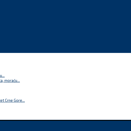
...
a, moraću...
t Crne Gore...