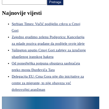
Pretraga
Najnovije vijesti
Serbian Times: Vučić podijelio crkvu u Crnoj
Gori
Zajedno gradimo zelenu Podgoricu: Kancelarija
za mlade poziva građane da podijele svoje ideje
Vašington uputio Crnoj Gori zahtjev za izručenje
uhapšenog iranskog hakera
Od ponedjeljka potpuna obustava saobraćaja
preko mosta Đurđevića Tara
Delegacija EU: Crna Gora nije dio inicijative za
centre za migrante, to nije obaveza već
dobrovoljni aranžman