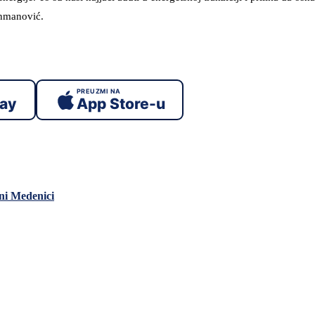
ahmanović.
PREUZMI NA
lay
App Store-u
sni Medenici