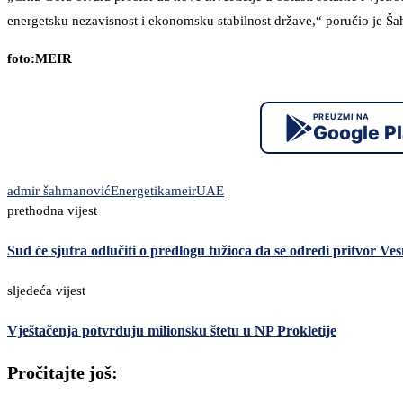
energetsku nezavisnost i ekonomsku stabilnost države,“ poručio je Š
foto:MEIR
PREUZMI NA
Google P
admir šahmanović
Energetika
meir
UAE
prethodna vijest
Sud će sjutra odlučiti o predlogu tužioca da se odredi pritvor Ve
sljedeća vijest
Vještačenja potvrđuju milionsku štetu u NP Prokletije
Pročitajte još: