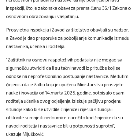
inspekciji, što je zakonska obaveza prema članu 36/1 Zakona o
osnovnom obrazovanju i vaspitanju.
Prosvjetna inspekcija i Zavod za školstvo obavljali su nadzor,
a Zavod je dao preporuke za poboljšanje komunikacije između
nastavnika, učenika i roditelja.
“Zaštitnik na osnovu raspoloživih podataka nije mogao sa
sigurnošću utvriditi da li su tačni navodi iz pritužbe koji se
odnose na neprofesionalno postupanje nastavnice. Međutim
činjenica da je žalbu koja je upućena Ministarstvu prosvjete
nauke i inovacija od 14.marta 2025. godine, potpisalo osam
roditelja učenika ovog odjeljenja, iziskuje pažljivu procjenu
situacije kako bi se utvrdile činjenice i riješila situacija i
otklonile sumnje ili nedoumice, naročito kod činjenice da su
navodi roditelja i nastavnice bili u potpunosti suprotni”,
ukazuje Mijušković.