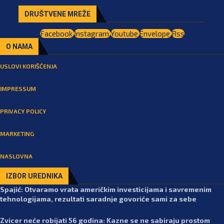
DRUŠTVENE MREŽE
Facebook
Instagram
Youtube
Envelope
Rss
O NAMA
USLOVI KORIŠĆENJA
IMPRESSUM
PRIVACY POLICY
MARKETING
NASLOVNA
IZBOR UREDNIKA
Spajić: Otvaramo vrata američkim investicijama i savremenim
tehnologijama, rezultati saradnje govoriće sami za sebe
Zvicer neće robijati 56 godina: Kazne se ne sabiraju prostom