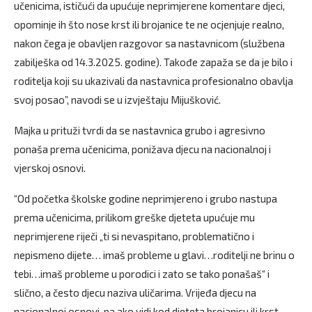
učenicima, ističući da upućuje neprimjerene komentare djeci,
opominje ih što nose krst ili brojanice te ne ocjenjuje realno,
nakon čega je obavljen razgovor sa nastavnicom (službena
zabilješka od 14.3.2025. godine). Takođe zapaža se da je bilo i
roditelja koji su ukazivali da nastavnica profesionalno obavlja
svoj posao”, navodi se u izvještaju Mijušković.
Majka u prituži tvrdi da se nastavnica grubo i agresivno
ponaša prema učenicima, ponižava djecu na nacionalnoj i
vjerskoj osnovi.
“Od početka školske godine neprimjereno i grubo nastupa
prema učenicima, prilikom greške djeteta upućuje mu
neprimjerene riječi „ti si nevaspitano, problematično i
nepismeno dijete… imaš probleme u glavi…roditelji ne brinu o
tebi…imaš probleme u porodici i zato se tako ponašaš“ i
slično, a često djecu naziva uličarima. Vrijeđa djecu na
nacionalnoj osnovi, pa ako vidi kod djeteta brojanicu ili krst,