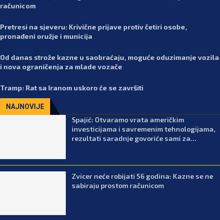
računicom
Pretresi na sjeveru: Krivične prijave protiv četiri osobe,
pronađeni oružje i municija
Od danas strože kazne u saobraćaju, moguće oduzimanje vozila
i nova ograničenja za mlade vozače
Tramp: Rat sa Iranom uskoro će se završiti
NAJNOVIJE
Spajić: Otvaramo vrata američkim
investicijama i savremenim tehnologijama,
rezultati saradnje govoriće sami za...
Zvicer neće robijati 56 godina: Kazne se ne
sabiraju prostom računicom