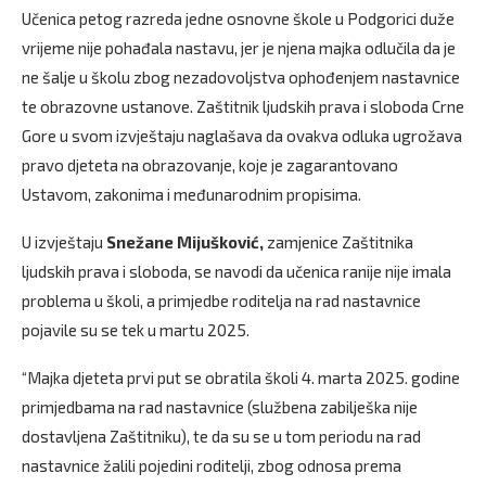
Učenica petog razreda jedne osnovne škole u Podgorici duže
vrijeme nije pohađala nastavu, jer je njena majka odlučila da je
ne šalje u školu zbog nezadovoljstva ophođenjem nastavnice
te obrazovne ustanove. Zaštitnik ljudskih prava i sloboda Crne
Gore u svom izvještaju naglašava da ovakva odluka ugrožava
pravo djeteta na obrazovanje, koje je zagarantovano
Ustavom, zakonima i međunarodnim propisima.
U izvještaju
Snežane Mijušković,
zamjenice Zaštitnika
ljudskih prava i sloboda, se navodi da učenica ranije nije imala
problema u školi, a primjedbe roditelja na rad nastavnice
pojavile su se tek u martu 2025.
“Majka djeteta prvi put se obratila školi 4. marta 2025. godine
primjedbama na rad nastavnice (službena zabilješka nije
dostavljena Zaštitniku), te da su se u tom periodu na rad
nastavnice žalili pojedini roditelji, zbog odnosa prema