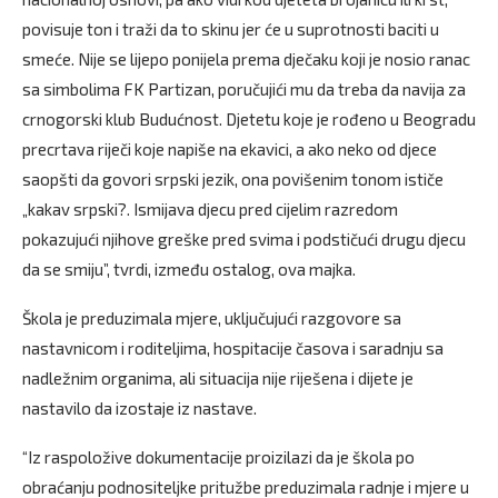
povisuje ton i traži da to skinu jer će u suprotnosti baciti u
smeće. Nije se lijepo ponijela prema dječaku koji je nosio ranac
sa simbolima FK Partizan, poručujići mu da treba da navija za
crnogorski klub Budućnost. Djetetu koje je rođeno u Beogradu
precrtava riječi koje napiše na ekavici, a ako neko od djece
saopšti da govori srpski jezik, ona povišenim tonom ističe
„kakav srpski?. Ismijava djecu pred cijelim razredom
pokazujući njihove greške pred svima i podstičući drugu djecu
da se smiju”, tvrdi, između ostalog, ova majka.
Škola je preduzimala mjere, uključujući razgovore sa
nastavnicom i roditeljima, hospitacije časova i saradnju sa
nadležnim organima, ali situacija nije riješena i dijete je
nastavilo da izostaje iz nastave.
“Iz raspoložive dokumentacije proizilazi da je škola po
obraćanju podnositeljke pritužbe preduzimala radnje i mjere u