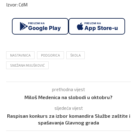
Izvor: CdM
PREUZMI NA
PREUZMI NA
Google Play
App Store-u
NASTAVNICA
PODGORICA
ŠKOLA
SNEŽANA MIJUŠKOVIĆ
prethodna vijest
Miloš Medenica na slobodi u oktobru?
sljedeća vijest
Raspisan konkurs za izbor komandira Službe zaštite i
spašavanja Glavnog grada