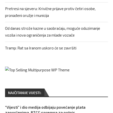
Pretresi na sjeveru: Krivične prijave protiv četiri osobe,
pronađeni oružje i municija
Od danas strože kazne u saobraćaju, moguće oduzimanje
vozila i nova ograničenja za mlade vozače
Tramp: Rat sa Iranom uskoro će se završiti
NAJČITANIJE VIJESTI:
“Vijesti” i dio medija odbijaju povećanje plata
zaposlenima, RTCG spremna za potpis