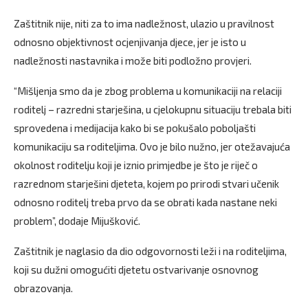
Zaštitnik nije, niti za to ima nadležnost, ulazio u pravilnost
odnosno objektivnost ocjenjivanja djece, jer je isto u
nadležnosti nastavnika i može biti podložno provjeri.
“Mišljenja smo da je zbog problema u komunikaciji na relaciji
roditelj – razredni starješina, u cjelokupnu situaciju trebala biti
sprovedena i medijacija kako bi se pokušalo poboljašti
komunikaciju sa roditeljima. Ovo je bilo nužno, jer otežavajuća
okolnost roditelju koji je iznio primjedbe je što je riječ o
razrednom starješini djeteta, kojem po prirodi stvari učenik
odnosno roditelj treba prvo da se obrati kada nastane neki
problem”, dodaje Mijušković.
Zaštitnik je naglasio da dio odgovornosti leži i na roditeljima,
koji su dužni omogućiti djetetu ostvarivanje osnovnog
obrazovanja.