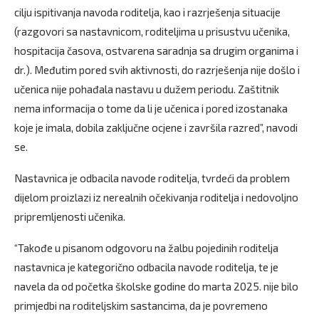
cilju ispitivanja navoda roditelja, kao i razrješenja situacije
(razgovori sa nastavnicom, roditeljima u prisustvu učenika,
hospitacija časova, ostvarena saradnja sa drugim organima i
dr.). Međutim pored svih aktivnosti, do razrješenja nije došlo i
učenica nije pohađala nastavu u dužem periodu. Zaštitnik
nema informacija o tome da li je učenica i pored izostanaka
koje je imala, dobila zaključne ocjene i završila razred”, navodi
se.
Nastavnica je odbacila navode roditelja, tvrdeći da problem
dijelom proizlazi iz nerealnih očekivanja roditelja i nedovoljno
pripremljenosti učenika.
“Takođe u pisanom odgovoru na žalbu pojedinih roditelja
nastavnica je kategorično odbacila navode roditelja, te je
navela da od početka školske godine do marta 2025. nije bilo
primjedbi na roditeljskim sastancima, da je povremeno