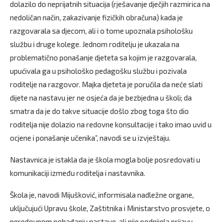
dolazilo do neprijatnih situacija (rješavanje dječjih razmirica na
nedoličan način, zakazivanje fizičkih obračuna) kada je
razgovarala sa djecom, ali i o tome upoznala psihološku
službu i druge kolege. Jednom roditelju je ukazala na
problematično ponašanje djeteta sa kojim je razgovarala,
upućivala ga u psihološko pedagošku službu i pozivala
roditelje na razgovor. Majka djeteta je poručila da neće slati
dijete na nastavu jer ne osjeća da je bezbjedna u školi; da
smatra da je do takve situacije došlo zbog toga što dio
roditelja nije dolazio na redovne konsultacije i tako imao uvid u
ocjene i ponašanje učenika”, navodi se u izvještaju.
Nastavnica je istakla da je škola mogla bolje posredovati u
komunikaciji između roditelja i nastavnika.
Škola je, navodi Mijušković, informisala nadležne organe,
uključujući Upravu škole, Zaštitnika i Ministarstvo prosvjete, o
neredovnom pohađanju nastave, ali nije podnijela prijavu