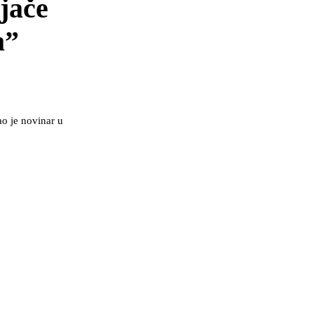
jače
a”
ao je novinar u