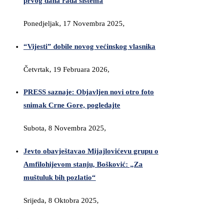
prvog dana rada sistema
Ponedjeljak, 17 Novembra 2025,
“Vijesti” dobile novog većinskog vlasnika
Četvrtak, 19 Februara 2026,
PRESS saznaje: Objavljen novi otro foto
snimak Crne Gore, pogledajte
Subota, 8 Novembra 2025,
Jevto obavještavao Mijajlovićevu grupu o
Amfilohijevom stanju, Bošković: „Za
muštuluk bih pozlatio“
Srijeda, 8 Oktobra 2025,