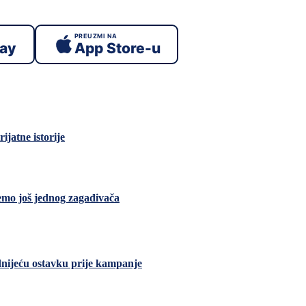
PREUZMI NA
lay
App Store-u
ijatne istorije
emo još jednog zagađivača
dnijeću ostavku prije kampanje