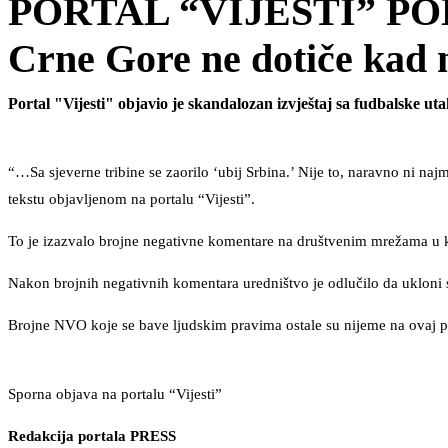
PORTAL “VIJESTI” PO
Crne Gore ne dotiče kad 
Portal "Vijesti" objavio je skandalozan izvještaj sa fudbalske 
“…Sa sjeverne tribine se zaorilo ‘ubij Srbina.’ Nije to, naravno ni naj
tekstu objavljenom na portalu “Vijesti”.
To je izazvalo brojne negativne komentare na društvenim mrežama u k
Nakon brojnih negativnih komentara uredništvo je odlučilo da ukloni s
Brojne NVO koje se bave ljudskim pravima ostale su nijeme na ovaj pr
Sporna objava na portalu “Vijesti”
Redakcija portala PRESS