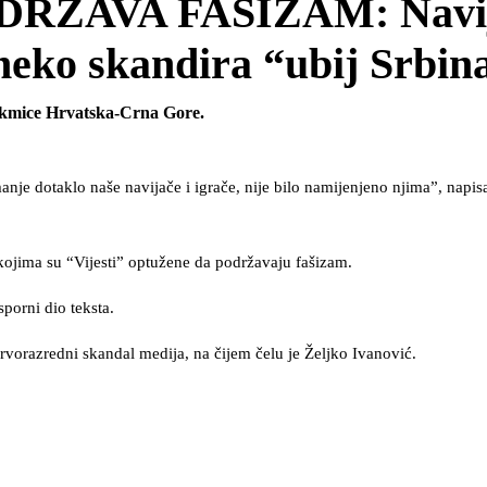
DRŽAVA FAŠIZAM: Navi
neko skandira “ubij Srbin
utakmice Hrvatska-Crna Gore.
manje dotaklo naše navijače i igrače, nije bilo namijenjeno njima”, napis
ojima su “Vijesti” optužene da podržavaju fašizam.
porni dio teksta.
vorazredni skandal medija, na čijem čelu je Željko Ivanović.