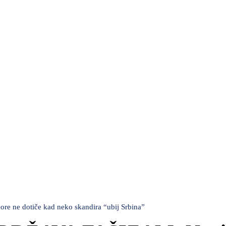
tanja
žavaju...
ne dotiče kad neko skandira “ubij Srbina”