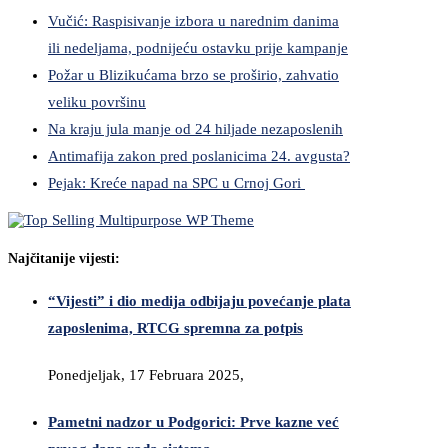
Vučić: Raspisivanje izbora u narednim danima
ili nedeljama, podnijeću ostavku prije kampanje
Požar u Blizikućama brzo se proširio, zahvatio
veliku površinu
Na kraju jula manje od 24 hiljade nezaposlenih
Antimafija zakon pred poslanicima 24. avgusta?
Pejak: Kreće napad na SPC u Crnoj Gori
Najčitanije vijesti:
“Vijesti” i dio medija odbijaju povećanje plata
zaposlenima, RTCG spremna za potpis
Ponedjeljak, 17 Februara 2025,
Pametni nadzor u Podgorici: Prve kazne već