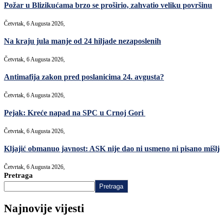
Požar u Blizikućama brzo se proširio, zahvatio veliku površinu
Četvrtak, 6 Augusta 2026,
Na kraju jula manje od 24 hiljade nezaposlenih
Četvrtak, 6 Augusta 2026,
Antimafija zakon pred poslanicima 24. avgusta?
Četvrtak, 6 Augusta 2026,
Pejak: Kreće napad na SPC u Crnoj Gori
Četvrtak, 6 Augusta 2026,
Kljajić obmanuo javnost: ASK nije dao ni usmeno ni pisano mišlje
Četvrtak, 6 Augusta 2026,
Pretraga
Pretraga
Najnovije vijesti