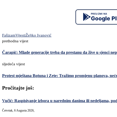
PREUZMI NA
Google P
Fašizam
Vijesti
Željko Ivanović
prethodna vijest
Čarapić: Mlade generacije treba da prestanu da žive u sjenci nepr
sljedeća vijest
Protest mještana Botuna i Zete: Tražimo promjenu planova, neć
Pročitajte još:
Vučić: Raspisivanje izbora u narednim danima ili nedeljama, po
Četvrtak, 6 Augusta 2026,