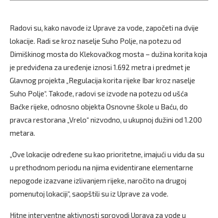
Radovi su, kako navode iz Uprave za vode, započeti na dvije
lokacije. Radi se kroz naselje Suho Polje, na potezu od
Dimiškinog mosta do Klekovačkog mosta – dužina korita koja
je predviđena za uređenje iznosi 1.692 metra i predmet je
Glavnog projekta „Regulacija korita rijeke Ibar kroz naselje
Suho Polje“. Takođe, radovi se izvode na potezu od ušća
Baćke rijeke, odnosno objekta Osnovne škole u Baću, do
pravca restorana „Vrelo“ nizvodno, u ukupnoj dužini od 1.200
metara.
„Ove lokacije određene su kao prioritetne, imajući u vidu da su
u prethodnom periodu na njima evidentirane elementarne
nepogode izazvane izlivanjem rijeke, naročito na drugoj
pomenutoj lokaciji“, saopštili su iz Uprave za vode.
Hitne interventne aktivnosti sprovodi Uprava za vode u