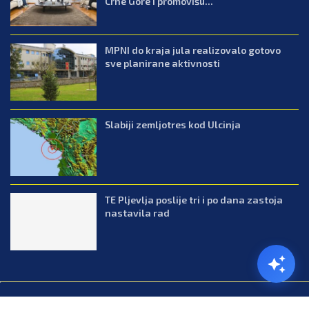
Crne Gore i promovišu...
MPNI do kraja jula realizovalo gotovo
sve planirane aktivnosti
Slabiji zemljotres kod Ulcinja
TE Pljevlja poslije tri i po dana zastoja
nastavila rad
@2026.All Right Reserved. Designed and Developed by Press.co.me