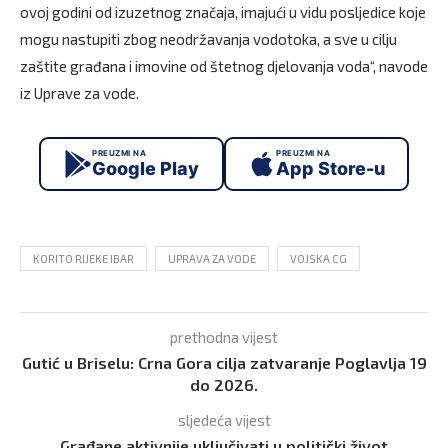
ovoj godini od izuzetnog značaja, imajući u vidu posljedice koje
mogu nastupiti zbog neodržavanja vodotoka, a sve u cilju
zaštite građana i imovine od štetnog djelovanja voda“, navode
iz Uprave za vode.
PREUZMI NA
PREUZMI NA
Google Play
App Store-u
KORITO RIJEKE IBAR
UPRAVA ZA VODE
VOJSKA CG
prethodna vijest
Gutić u Briselu: Crna Gora cilja zatvaranje Poglavlja 19
do 2026.
sljedeća vijest
Građane aktivnije uključivati u politički život