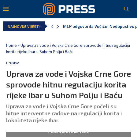
MCP odgovorila Vučiću: Nedopustivo pol
NAJNOVIJE VIJESTI:
Andrić: Crnoj Gori nije bilo mjesto na 
Spajić: Gusinje primjer sredine u kojoj
Vučić čuva Marovića do zastare pres
Poreska uprava: Za sedam mjeseci napl
Laković: Crna Gora nije dobila zvaničn
Home
»
Uprava za vode i Vojska Crne Gore sprovode hitnu regulaciju
korita rijeke Ibar u Suhom Polju i Baću
Društvo
Uprava za vode i Vojska Crne Gore
sprovode hitnu regulaciju korita
rijeke Ibar u Suhom Polju i Baću
Uprava za vode i Vojska Crne Gore počeli su
hitne interventne radove na regulaciji korita i
lokaliteta rijeke Ibar.
Foto: Uprava za vode