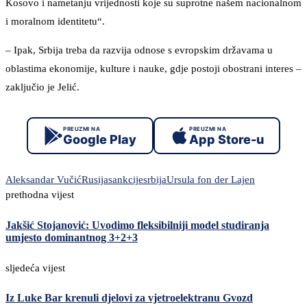
Kosovo i nametanju vrijednosti koje su suprotne našem nacionalnom
i moralnom identitetu“.
– Ipak, Srbija treba da razvija odnose s evropskim državama u
oblastima ekonomije, kulture i nauke, gdje postoji obostrani interes –
zaključio je Jelić.
PREUZMI NA
PREUZMI NA
Google Play
App Store-u
Aleksandar Vučić
Rusija
sankcije
srbija
Ursula fon der Lajen
prethodna vijest
Jakšić Stojanović: Uvodimo fleksibilniji model studiranja
umjesto dominantnog 3+2+3
sljedeća vijest
Iz Luke Bar krenuli djelovi za vjetroelektranu Gvozd