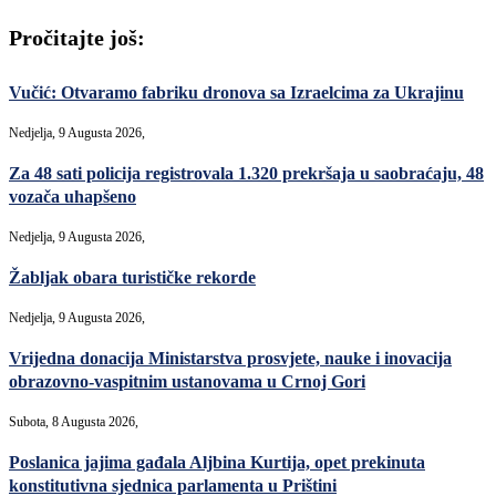
Pročitajte još:
Vučić: Otvaramo fabriku dronova sa Izraelcima za Ukrajinu
Nedjelja, 9 Augusta 2026,
Za 48 sati policija registrovala 1.320 prekršaja u saobraćaju, 48
vozača uhapšeno
Nedjelja, 9 Augusta 2026,
Žabljak obara turističke rekorde
Nedjelja, 9 Augusta 2026,
Vrijedna donacija Ministarstva prosvjete, nauke i inovacija
obrazovno-vaspitnim ustanovama u Crnoj Gori
Subota, 8 Augusta 2026,
Poslanica jajima gađala Aljbina Kurtija, opet prekinuta
konstitutivna sjednica parlamenta u Prištini