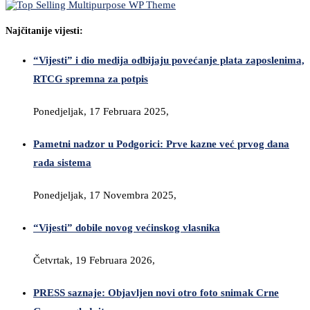
Najčitanije vijesti:
“Vijesti” i dio medija odbijaju povećanje plata zaposlenima,
RTCG spremna za potpis
Ponedjeljak, 17 Februara 2025,
Pametni nadzor u Podgorici: Prve kazne već prvog dana
rada sistema
Ponedjeljak, 17 Novembra 2025,
“Vijesti” dobile novog većinskog vlasnika
Četvrtak, 19 Februara 2026,
PRESS saznaje: Objavljen novi otro foto snimak Crne