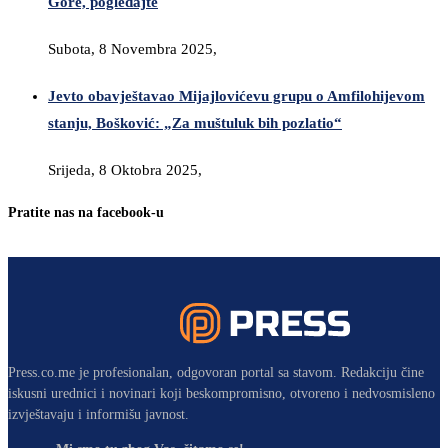
Gore, pogledajte
Subota, 8 Novembra 2025,
Jevto obavještavao Mijajlovićevu grupu o Amfilohijevom
stanju, Bošković: „Za muštuluk bih pozlatio“
Srijeda, 8 Oktobra 2025,
Pratite nas na facebook-u
Press.co.me je profesionalan, odgovoran portal sa stavom. Redakciju čine
iskusni urednici i novinari koji beskompromisno, otvoreno i nedvosmisleno
izvještavaju i informišu javnost.