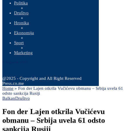
Politika
Društvo
Hronika
Ekonomija
Sport
Marketing
9 Augusta, 2026
@2025 - Copyright and All Right Reserved
Press.co.me
Home
»
Fon der Lajen otkrila Vučićevu obmanu – Srbija uvela 61
odsto sankcija Rusiji
Balkan
Društvo
Fon der Lajen otkrila Vučićevu
obmanu – Srbija uvela 61 odsto
sankcija Rusiji