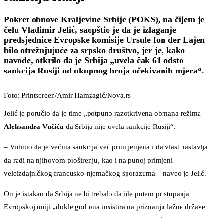
Pokret obnove Kraljevine Srbije (POKS), na čijem je
čelu Vladimir Jelić, saopštio je da je izlaganje
predsjednice Evropske komisije Ursule fon der Lajen
bilo otrežnjujuće za srpsko društvo, jer je, kako
navode, otkrilo da je Srbija „uvela čak 61 odsto
sankcija Rusiji od ukupnog broja očekivanih mjera“.
Foto: Printscreen/Amir Hamzagić/Nova.rs
Jelić je poručio da je time „potpuno razotkrivena obmana režima
Aleksandra Vučića
da Srbija nije uvela sankcije Rusiji“.
– Vidimo da je većina sankcija već primijenjena i da vlast nastavlja
da radi na njihovom proširenju, kao i na punoj primjeni
veleizdajničkog francusko-njemačkog sporazuma – naveo je Jelić.
On je istakao da Srbija ne bi trebalo da ide putem pristupanja
Evropskoj uniji „dokle god ona insistira na priznanju lažne države