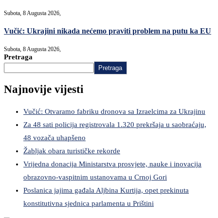
Subota, 8 Augusta 2026,
Vučić: Ukrajini nikada nećemo praviti problem na putu ka EU
Subota, 8 Augusta 2026,
Pretraga
Pretraga
Najnovije vijesti
Vučić: Otvaramo fabriku dronova sa Izraelcima za Ukrajinu
Za 48 sati policija registrovala 1.320 prekršaja u saobraćaju,
48 vozača uhapšeno
Žabljak obara turističke rekorde
Vrijedna donacija Ministarstva prosvjete, nauke i inovacija
obrazovno-vaspitnim ustanovama u Crnoj Gori
Poslanica jajima gađala Aljbina Kurtija, opet prekinuta
konstitutivna sjednica parlamenta u Prištini