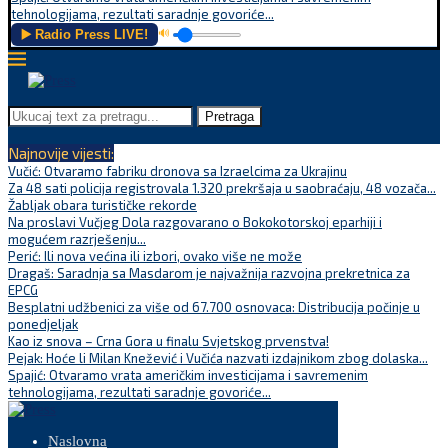
tehnologijama, rezultati saradnje govoriće...
▶️ Radio Press LIVE!
🔊
Pretraga
Najnovije vijesti:
Vučić: Otvaramo fabriku dronova sa Izraelcima za Ukrajinu
Za 48 sati policija registrovala 1.320 prekršaja u saobraćaju, 48 vozača...
Žabljak obara turističke rekorde
Na proslavi Vučjeg Dola razgovarano o Bokokotorskoj eparhiji i
mogućem razrješenju...
Perić: Ili nova većina ili izbori, ovako više ne može
Dragaš: Saradnja sa Masdarom je najvažnija razvojna prekretnica za
EPCG
Besplatni udžbenici za više od 67.700 osnovaca: Distribucija počinje u
ponedjeljak
Kao iz snova – Crna Gora u finalu Svjetskog prvenstva!
Pejak: Hoće li Milan Knežević i Vučića nazvati izdajnikom zbog dolaska...
Spajić: Otvaramo vrata američkim investicijama i savremenim
tehnologijama, rezultati saradnje govoriće...
Naslovna