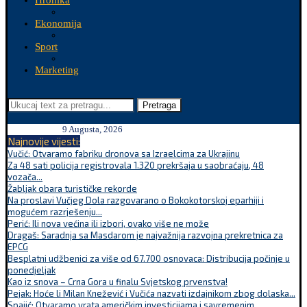
Hronika
Ekonomija
Sport
Marketing
Pretraga
9 Augusta, 2026
Najnovije vijesti:
Vučić: Otvaramo fabriku dronova sa Izraelcima za Ukrajinu
Za 48 sati policija registrovala 1.320 prekršaja u saobraćaju, 48
vozača...
Žabljak obara turističke rekorde
Na proslavi Vučjeg Dola razgovarano o Bokokotorskoj eparhiji i
mogućem razrješenju...
Perić: Ili nova većina ili izbori, ovako više ne može
Dragaš: Saradnja sa Masdarom je najvažnija razvojna prekretnica za
EPCG
Besplatni udžbenici za više od 67.700 osnovaca: Distribucija počinje u
ponedjeljak
Kao iz snova – Crna Gora u finalu Svjetskog prvenstva!
Pejak: Hoće li Milan Knežević i Vučića nazvati izdajnikom zbog dolaska...
Spajić: Otvaramo vrata američkim investicijama i savremenim