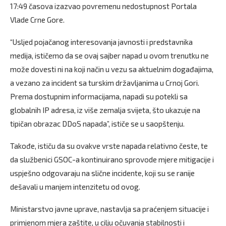
17:49 časova izazvao povremenu nedostupnost Portala
Vlade Crne Gore.
“Usljed pojačanog interesovanja javnosti i predstavnika
medija, ističemo da se ovaj sajber napad u ovom trenutku ne
može dovesti ni na koji način u vezu sa aktuelnim događajima,
a vezano za incident sa turskim državljanima u Crnoj Gori.
Prema dostupnim informacijama, napadi su potekli sa
globalnih IP adresa, iz više zemalja svijeta, što ukazuje na
tipičan obrazac DDoS napada”, ističe se u saopštenju.
Takođe, ističu da su ovakve vrste napada relativno česte, te
da službenici GSOC-a kontinuirano sprovode mjere mitigacije i
uspješno odgovaraju na slične incidente, koji su se ranije
dešavali u manjem intenzitetu od ovog.
Ministarstvo javne uprave, nastavlja sa praćenjem situacije i
primjenom mjera zaštite, u cilju očuvanja stabilnosti i