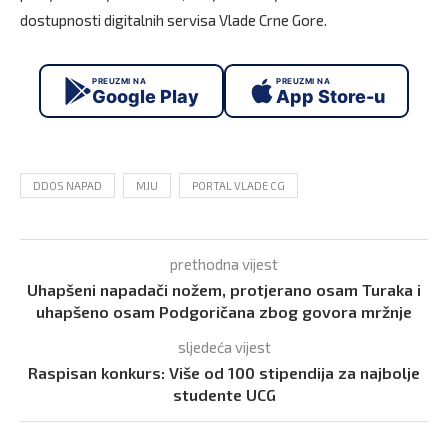
dostupnosti digitalnih servisa Vlade Crne Gore.
PREUZMI NA
PREUZMI NA
Google Play
App Store-u
DDOS NAPAD
MJU
PORTAL VLADE CG
prethodna vijest
Uhapšeni napadači nožem, protjerano osam Turaka i
uhapšeno osam Podgoričana zbog govora mržnje
sljedeća vijest
Raspisan konkurs: Više od 100 stipendija za najbolje
studente UCG