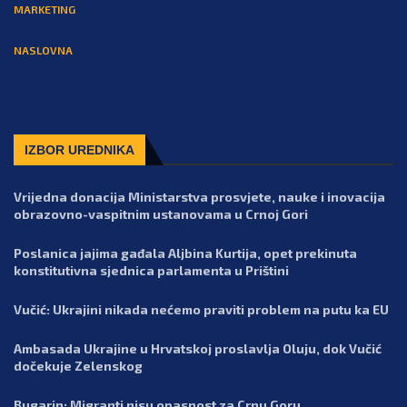
MARKETING
NASLOVNA
IZBOR UREDNIKA
Vrijedna donacija Ministarstva prosvjete, nauke i inovacija
obrazovno-vaspitnim ustanovama u Crnoj Gori
Poslanica jajima gađala Aljbina Kurtija, opet prekinuta
konstitutivna sjednica parlamenta u Prištini
Vučić: Ukrajini nikada nećemo praviti problem na putu ka EU
Ambasada Ukrajine u Hrvatskoj proslavlja Oluju, dok Vučić
dočekuje Zelenskog
Bugarin: Migranti nisu opasnost za Crnu Goru