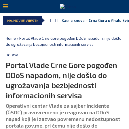
Kao iz snova – Crna Gora u finalu Sv
NAJNOVIJE VIJESTI:
Pejak: Hoće li Milan Knežević i Vučić
Spajić: Otvaramo vrata američkim inv
Serbian Times: Vučić podijelio crkvu 
Delegacija EU: Crna Gora nije dio inic
Potpisan ugovor za prvu fazu stamben
Home
»
Portal Vlade Crne Gore pogođen DDoS napadom, nije došlo
do ugrožavanja bezbjednosti informacionih servisa
Društvo
Portal Vlade Crne Gore pogođen
DDoS napadom, nije došlo do
ugrožavanja bezbjednosti
informacionih servisa
Operativni centar Vlade za sajber incidente
(GSOC) pravovremeno je reagovao na DDoS
napad koji je izazvao povremenu nedostupnost
portala gov.me, pri čemu nije došlo do