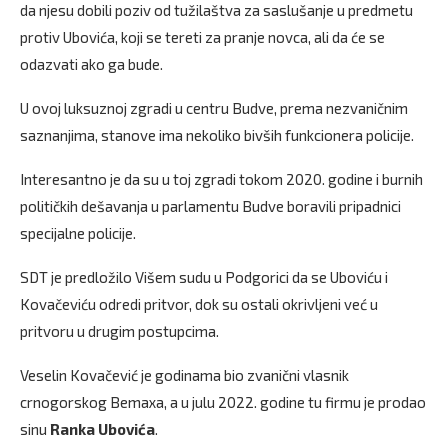
da njesu dobili poziv od tužilaštva za saslušanje u predmetu
protiv Ubovića, koji se tereti za pranje novca, ali da će se
odazvati ako ga bude.
U ovoj luksuznoj zgradi u centru Budve, prema nezvaničnim
saznanjima, stanove ima nekoliko bivših funkcionera policije.
Interesantno je da su u toj zgradi tokom 2020. godine i burnih
političkih dešavanja u parlamentu Budve boravili pripadnici
specijalne policije.
SDT je predložilo Višem sudu u Podgorici da se Uboviću i
Kovačeviću odredi pritvor, dok su ostali okrivljeni već u
pritvoru u drugim postupcima.
Veselin Kovačević je godinama bio zvanični vlasnik
crnogorskog Bemaxa, a u julu 2022. godine tu firmu je prodao
sinu
Ranka Ubovića
.