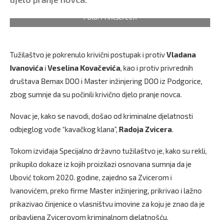
Foto: Printscreen
Tužilaštvo je pokrenulo krivični postupak i protiv
Vladana
Ivanovića
i
Veselina Kovačevića
, kao i protiv privrednih
društava Bemax DOO i Master inžinjering DOO iz Podgorice,
zbog sumnje da su počinili krivično djelo pranje novca.
Novac je, kako se navodi, došao od kriminalne djelatnosti
odbjeglog vođe “kavačkog klana”,
Radoja Zvicera
.
Tokom izviđaja Specijalno državno tužilaštvo je, kako su rekli,
prikupilo dokaze iz kojih proizilazi osnovana sumnja da je
Ubović tokom 2020. godine, zajedno sa Zvicerom i
Ivanovićem, preko firme Master inžinjering, prikrivao i lažno
prikazivao činjenice o vlasništvu imovine za koju je znao da je
pribavljena Zvicerovom kriminalnom djelatnošću.