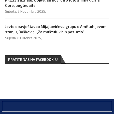
PRESS saznaje: Objavljen novi otro foto snimak Crne
Gore, pogledajte
Subota, 8 Novembra 2025,
Jevto obavještavao Mijajlovićevu grupu o Amfilohijevom
stanju, Bošković: „Za muštuluk bih pozlatio“
Srijeda, 8 Oktobra 2025,
PRATITE NAS NA FACEBOOK-U