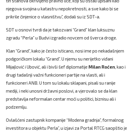
tih stanova okrivljeno pravno lice, koji su ostali upisani kao
njegova svojina u katastru nepokretnosti, a sve kako bi se
prikrile činjenice o vlasništvu”, dodali su iz SDT-a.
SDT u osnovi tvrdi da je takozvani “Grand” klan luksuznu
zgradu “Perla” u Budvi izgradio novcem od šverca droge.
Klan “Grand”, kako je često isticano, nosi ime po nekadašnjem
podgoričkom lokalu “Grand”. U njemu su nerijetko viđani
Mijajlović i Ubović, ali i bivši šef diplomatije
Milan Roćen
, kao i
drugi tadašnji važni funkcioneri partije na vlasti, ali i
funkcioneri ANB. U tom su lokalu sklapani, pisali su ranije
mediji, i neki unosni državni poslovi, a vjerovalo se da klan
predstavlja neformalan centar moći u politici, biznisu ali i
podzemlju.
Ovlašćeni zastupnik kompanije “Modena gradnja”, formalnog
investitora u objektu Perla”, u izjavi za Portal RTCG saopštio je