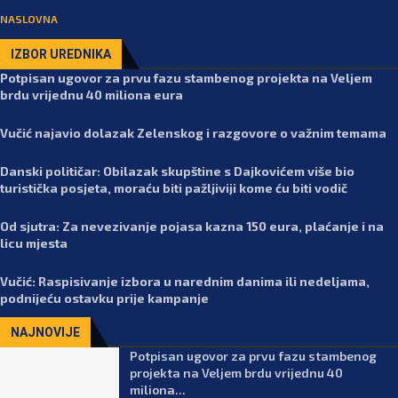
NASLOVNA
IZBOR UREDNIKA
Potpisan ugovor za prvu fazu stambenog projekta na Veljem
brdu vrijednu 40 miliona eura
Vučić najavio dolazak Zelenskog i razgovore o važnim temama
Danski političar: Obilazak skupštine s Dajkovićem više bio
turistička posjeta, moraću biti pažljiviji kome ću biti vodič
Od sjutra: Za nevezivanje pojasa kazna 150 eura, plaćanje i na
licu mjesta
Vučić: Raspisivanje izbora u narednim danima ili nedeljama,
podnijeću ostavku prije kampanje
NAJNOVIJE
Potpisan ugovor za prvu fazu stambenog
projekta na Veljem brdu vrijednu 40
miliona...