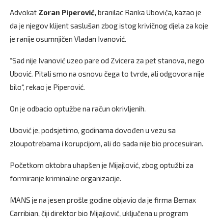
Advokat
Zoran Piperović
, branilac Ranka Ubovića, kazao je
da je njegov klijent saslušan zbog istog krivičnog djela za koje
je ranije osumnjičen Vladan Ivanović.
“Sad nije Ivanović uzeo pare od Zvicera za pet stanova, nego
Ubović. Pitali smo na osnovu čega to tvrde, ali odgovora nije
bilo“, rekao je Piperović.
On je odbacio optužbe na račun okrivljenih.
Ubović je, podsjetimo, godinama dovođen u vezu sa
zloupotrebama i korupcijom, ali do sada nije bio procesuiran.
Početkom oktobra uhapšen je Mijajlović, zbog optužbi za
formiranje kriminalne organizacije.
MANS je na jesen prošle godine objavio da je firma Bemax
Carribian, čiji direktor bio Mijajlović, uključena u program