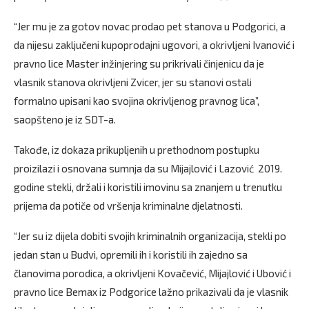
“Jer mu je za gotov novac prodao pet stanova u Podgorici, a
da nijesu zaključeni kupoprodajni ugovori, a okrivljeni Ivanović i
pravno lice Master inžinjering su prikrivali činjenicu da je
vlasnik stanova okrivljeni Zvicer, jer su stanovi ostali
formalno upisani kao svojina okrivljenog pravnog lica”,
saopšteno je iz SDT-a.
Takođe, iz dokaza prikupljenih u prethodnom postupku
proizilazi i osnovana sumnja da su Mijajlović i Lazović 2019.
godine stekli, držali i koristili imovinu sa znanjem u trenutku
prijema da potiče od vršenja kriminalne djelatnosti.
“Jer su iz dijela dobiti svojih kriminalnih organizacija, stekli po
jedan stan u Budvi, opremili ih i koristili ih zajedno sa
članovima porodica, a okrivljeni Kovačević, Mijajlović i Ubović i
pravno lice Bemax iz Podgorice lažno prikazivali da je vlasnik