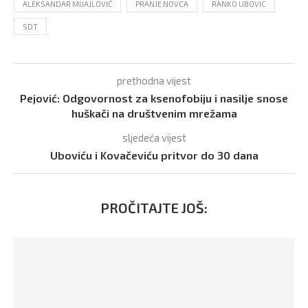
ALEKSANDAR MIJAJLOVIĆ
PRANJE NOVCA
RANKO UBOVIC
SDT
prethodna vijest
Pejović: Odgovornost za ksenofobiju i nasilje snose
huškači na društvenim mrežama
sljedeća vijest
Uboviću i Kovačeviću pritvor do 30 dana
PROČITAJTE JOŠ: