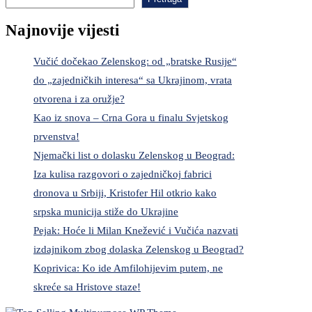
Najnovije vijesti
Vučić dočekao Zelenskog: od „bratske Rusije“
do „zajedničkih interesa“ sa Ukrajinom, vrata
otvorena i za oružje?
Kao iz snova – Crna Gora u finalu Svjetskog
prvenstva!
Njemački list o dolasku Zelenskog u Beograd:
Iza kulisa razgovori o zajedničkoj fabrici
dronova u Srbiji, Kristofer Hil otkrio kako
srpska municija stiže do Ukrajine
Pejak: Hoće li Milan Knežević i Vučića nazvati
izdajnikom zbog dolaska Zelenskog u Beograd?
Koprivica: Ko ide Amfilohijevim putem, ne
skreće sa Hristove staze!