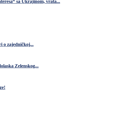
teresa“ sa Ukrajinom, vrata...
 o zajedničkoj...
dolaska Zelenskog...
ze!