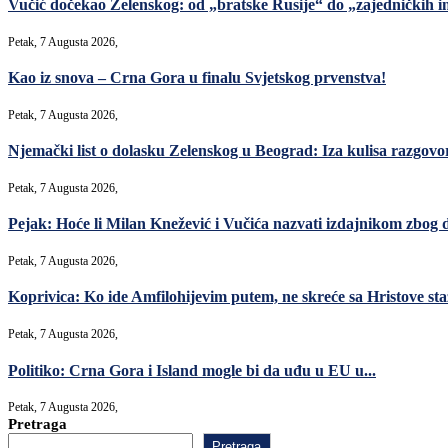
Vučić dočekao Zelenskog: od „bratske Rusije“ do „zajedničkih in
Petak, 7 Augusta 2026,
Kao iz snova – Crna Gora u finalu Svjetskog prvenstva!
Petak, 7 Augusta 2026,
Njemački list o dolasku Zelenskog u Beograd: Iza kulisa razgovori
Petak, 7 Augusta 2026,
Pejak: Hoće li Milan Knežević i Vučića nazvati izdajnikom zbog 
Petak, 7 Augusta 2026,
Koprivica: Ko ide Amfilohijevim putem, ne skreće sa Hristove sta
Petak, 7 Augusta 2026,
Politiko: Crna Gora i Island mogle bi da uđu u EU u...
Petak, 7 Augusta 2026,
Pretraga
Pretraga