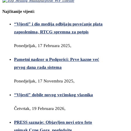
Najčitanije vijesti:
“Vijesti” i dio medija odbijaju povećanje plata
zaposlenima, RTCG spremna za potpis
Ponedjeljak, 17 Februara 2025,
Pametni nadzor u Podgorici: Prve kazne već
prvog dana rada sistema
Ponedjeljak, 17 Novembra 2025,
“Vijesti” dobile novog većinskog vlasnika
Četvrtak, 19 Februara 2026,
PRESS saznaje: Objavljen novi otro foto
snimak Crne Gore, pogledajte