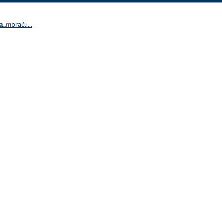
...
a, moraću...