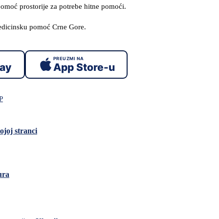
omoć prostorije za potrebe hitne pomoći.
medicinsku pomoć Crne Gore.
PREUZMI NA
lay
App Store-u
P
joj stranci
ura