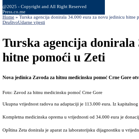
@2025 - Copyright and All Right Reserved
Press.co.me
Home
»
Turska agencija donirala 34.000 eura za novu jedinicu hitne 
Društvo
Udarne vijesti
Turska agencija donirala 
hitne pomoći u Zeti
Nova jedinica Zavoda za hitnu medicinsku pomoć Crne Gore otvo
Foto: Zavod za hitnu medicinsku pomoć Crne Gore
Ukupna vrijednost radova na adaptaciji je 113.000 eura. Iz kapitalno
Kompletna medicinska oprema u vrijednosti od 34.000 eura je donaci
Opština Zeta donirala je aparat za laboratorijsku dijagnostiku u vrijed