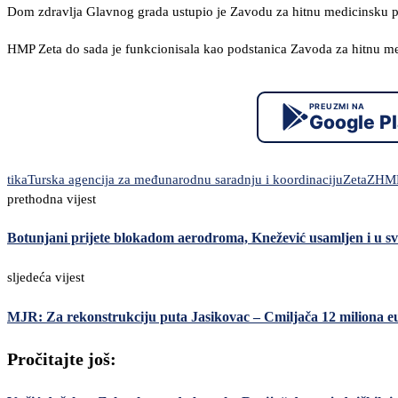
Dom zdravlja Glavnog grada ustupio je Zavodu za hitnu medicinsku p
HMP Zeta do sada je funkcionisala kao podstanica Zavoda za hitnu 
PREUZMI NA
Google P
tika
Turska agencija za međunarodnu saradnju i koordinaciju
Zeta
ZHM
prethodna vijest
Botunjani prijete blokadom aerodroma, Knežević usamljen i u svo
sljedeća vijest
MJR: Za rekonstrukciju puta Jasikovac – Cmiljača 12 miliona e
Pročitajte još: