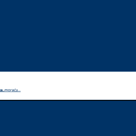
...
a, moraću...