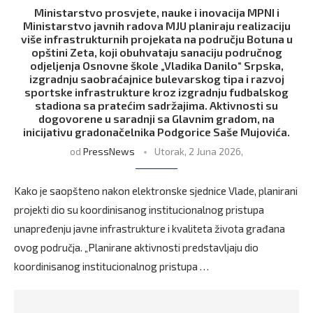
Ministarstvo prosvjete, nauke i inovacija MPNI i
Ministarstvo javnih radova MJU planiraju realizaciju
više infrastrukturnih projekata na području Botuna u
opštini Zeta, koji obuhvataju sanaciju područnog
odjeljenja Osnovne škole „Vladika Danilo“ Srpska,
izgradnju saobraćajnice bulevarskog tipa i razvoj
sportske infrastrukture kroz izgradnju fudbalskog
stadiona sa pratećim sadržajima. Aktivnosti su
dogovorene u saradnji sa Glavnim gradom, na
inicijativu gradonačelnika Podgorice Saše Mujovića.
od
PressNews
Utorak, 2 Juna 2026,
Kako je saopšteno nakon elektronske sjednice Vlade, planirani
projekti dio su koordinisanog institucionalnog pristupa
unapređenju javne infrastrukture i kvaliteta života građana
ovog područja. „Planirane aktivnosti predstavljaju dio
koordinisanog institucionalnog pristupa …