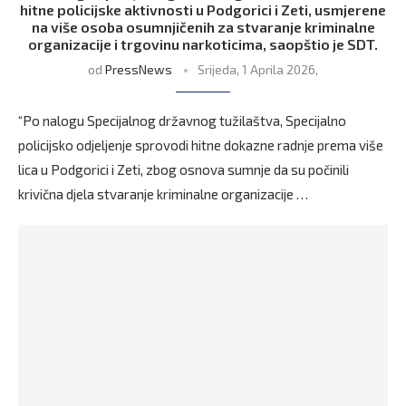
hitne policijske aktivnosti u Podgorici i Zeti, usmjerene
na više osoba osumnjičenih za stvaranje kriminalne
organizacije i trgovinu narkoticima, saopštio je SDT.
od
PressNews
Srijeda, 1 Aprila 2026,
“Po nalogu Specijalnog državnog tužilaštva, Specijalno
policijsko odjeljenje sprovodi hitne dokazne radnje prema više
lica u Podgorici i Zeti, zbog osnova sumnje da su počinili
krivična djela stvaranje kriminalne organizacije …