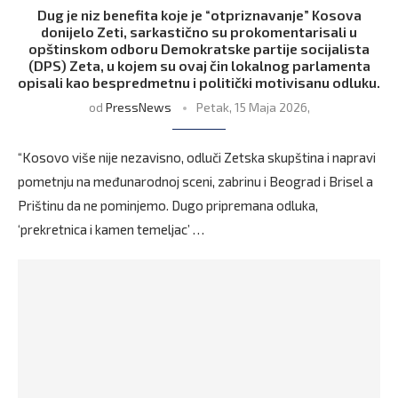
Dug je niz benefita koje je “otpriznavanje” Kosova
donijelo Zeti, sarkastično su prokomentarisali u
opštinskom odboru Demokratske partije socijalista
(DPS) Zeta, u kojem su ovaj čin lokalnog parlamenta
opisali kao bespredmetnu i politički motivisanu odluku.
od
PressNews
Petak, 15 Maja 2026,
“Kosovo više nije nezavisno, odluči Zetska skupština i napravi
pometnju na međunarodnoj sceni, zabrinu i Beograd i Brisel a
Prištinu da ne pominjemo. Dugo pripremana odluka,
‘prekretnica i kamen temeljac’ …