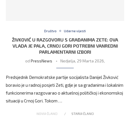
Društvo
Udarne vijesti
ŽIVKOVIĆ U RAZGOVORU S GRAĐANIMA ZETE: OVA
VLADA JE PALA, CRNOJ GORI POTREBNI VANREDNI
PARLAMENTARNI IZBORI
od
PressNews
Nedjelja, 29 Marta 2026,
Predsjednik Demokratske partije socijalista Danijel Živković
boravio je u radnoj posjeti Zeti, gdje je sa građanima i lokalnim
funkcionerima razgovarao o aktuelnoj političkoj i ekonomskoj
situaciji u Crnoj Gori. Tokom …
NOVIJI ČLANCI
STARIJI ČLANCI