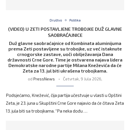
Društvo
Politika
(VIDEO) U ZETI POSTAVLJENE TROBOJKE DUŽ GLAVNE
SAOBRAĆAJNICE
Duž glavne saobraćajnice od Kombinata aluminijuma
prema Zeti postavljene su trobojke, uz već istaknute
crnogorske zastave, uoči obilježavanja Dana
državnosti Crne Gore. Time je ostvarena najava lidera
Demokratske narodne partije Milana Kneževića da će
Zeta za 13. jul biti ukrašena trobojkama.
od
PressNews
Četvrtak, 9 Jula 2026,
Podsjećamo, Knežević, čija partija učestvuje u vlasti u Opštini
Zeta, je 23. juna u Skupštini Crne Gore najavio da će čitava Zeta
13. jula biti sa trobojkama. “Pa neka dođu …