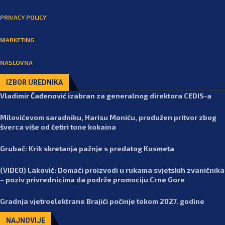
PRIVACY POLICY
MARKETING
NASLOVNA
IZBOR UREDNIKA
Vladimir Čađenović izabran za generalnog direktora CEDIS-a
Milovićevom saradniku, Harisu Moniću, produžen pritvor zbog
šverca više od četiri tone kokaina
Grubač: Krik skretanja pažnje s predatog Kosmeta
(VIDEO) Laković: Domaći proizvodi u rukama svjetskih zvaničnika
– poziv privrednicima da podrže promociju Crne Gore
Gradnja vjetroelektrane Brajići počinje tokom 2027. godine
NAJNOVIJE