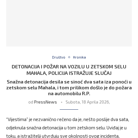
Društvo
Hronika
DETONACIJA I POŽAR NA VOZILU U ZETSKOM SELU
MAHALA, POLICIJA ISTRAŽUJE SLUČAJ
Snažna detonacija desila se sinoć dva sata iza ponoći u
zetskom selu Mahala, i tom prilikom došlo je do požara
na automobilu R.P.
od
PressNews
Subota, 18 Aprila 2026,
“Vijestima” je nezvanično rečeno da je, nešto poslije dva sata,
odjeknula snažna detonacija u tom zetskom selu. Uviđaj je u
toku, a istražitelji utvrđuju sve okolnosti ovog incidenta,