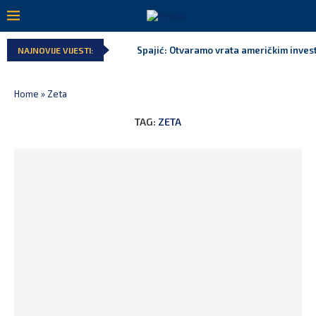
Spajić: Otvaramo vrata američkim invest
NAJNOVIJE VIJESTI:
Home
»
Zeta
TAG:
ZETA