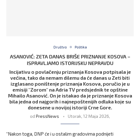
Društvo
Politika
ASANOVIĆ: ZETA DANAS BRIŠE PRIZNANJE KOSOVA –
ISPRAVLJAMO ISTORIJSKU NEPRAVDU
Incijativu o povlačenju priznanja Kosova potpisala je
većina, tako da nemam dilemu da će danas u Zeti biti
izglasano poništenje priznanja Kosova, poručio je u
emisiji "Zorom" na Adria TV predsjednik te opštine
Mihailo Asanović. On je istakao da je priznanje Kosova
bila jedna od najgorih i najnepoštenijih odluka koje su
donesene u novijoj istoriji Crne Gore.
od
PressNews
Utorak, 12 Maja 2026,
“Nakon toga, DNP će i u ostalim gradovima podnijeti