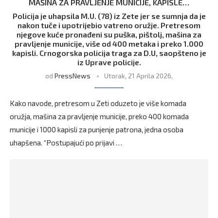
MAŠINA ZA PRAVLJENJE MUNICIJE, KAPISLE…
Policija je uhapsila M.U. (78) iz Zete jer se sumnja da je
nakon tuče i upotrijebio vatreno oružje. Pretresom
njegove kuće pronađeni su puška, pištolj, mašina za
pravljenje municije, više od 400 metaka i preko 1.000
kapisli. Crnogorska policija traga za D.U, saopšteno je
iz Uprave policije.
od
PressNews
Utorak, 21 Aprila 2026,
Kako navode, pretresom u Zeti oduzeto je više komada
oružja, mašina za pravljenje municije, preko 400 komada
municije i 1000 kapisli za punjenje patrona, jedna osoba
uhapšena. “Postupajući po prijavi …